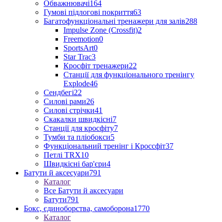
Обважнювачі
164
Гумові підлогові покриття
63
Багатофункціональні тренажери для залів
288
Impulse Zone (Crossfit)
2
Freemotion
0
SportsArt
0
Star Trac
3
Кросфіт тренажери
22
Станції для функціонального тренінгу
Explode
46
Сендбегі
22
Силові рами
26
Силові стрічки
41
Скакалки швидкісні
7
Станції для кросфіту
7
Тумби та пліобокси
5
Функціональний тренінг і Кроссфіт
37
Петлі TRX
10
Швидкісні бар'єри
4
Батути й аксесуари
791
Каталог
Все Батути й аксесуари
Батути
791
Бокс, єдиноборства, самоборона
1770
Каталог