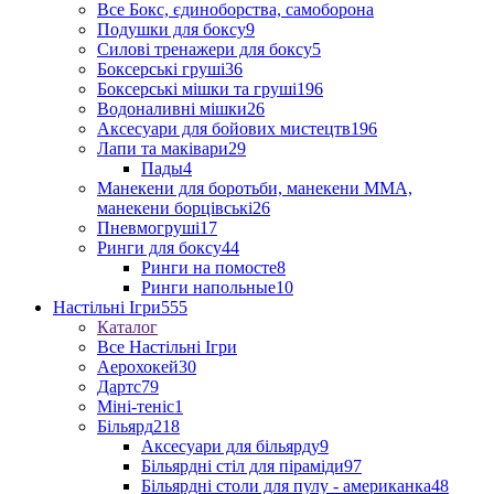
Все Бокс, єдиноборства, самоборона
Подушки для боксу
9
Силові тренажери для боксу
5
Боксерські груші
36
Боксерські мішки та груші
196
Водоналивні мішки
26
Аксесуари для бойових мистецтв
196
Лапи та маківари
29
Пады
4
Манекени для боротьби, манекени ММА,
манекени борцівські
26
Пневмогруші
17
Ринги для боксу
44
Ринги на помосте
8
Ринги напольные
10
Настільні Ігри
555
Каталог
Все Настільні Ігри
Аерохокей
30
Дартс
79
Міні-теніс
1
Більярд
218
Аксесуари для більярду
9
Більярдні стіл для піраміди
97
Більярдні столи для пулу - американка
48