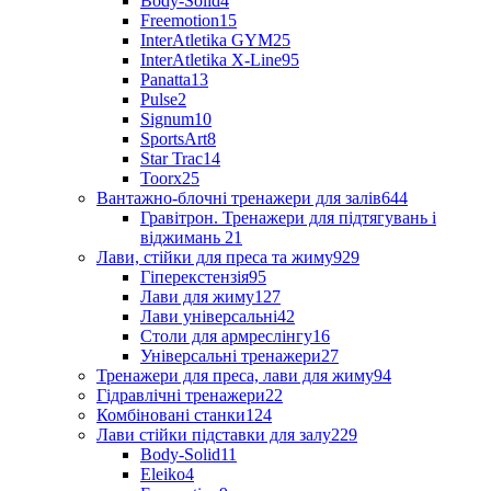
Body-Solid
4
Freemotion
15
InterAtletika GYM
25
InterAtletika X-Line
95
Panatta
13
Pulse
2
Signum
10
SportsArt
8
Star Trac
14
Toorx
25
Вантажно-блочні тренажери для залів
644
Гравітрон. Тренажери для підтягувань і
віджимань
21
Лави, стійки для преса та жиму
929
Гіперекстензія
95
Лави для жиму
127
Лави універсальні
42
Столи для армреслінгу
16
Універсальні тренажери
27
Тренажери для преса, лави для жиму
94
Гідравлічні тренажери
22
Комбіновані станки
124
Лави стійки підставки для залу
229
Body-Solid
11
Eleiko
4