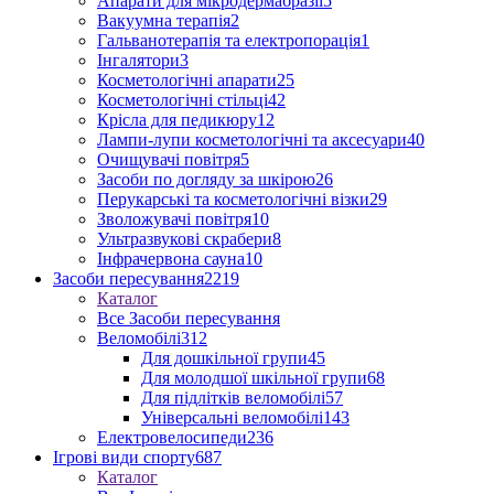
Апарати для мікродермабразії
5
Вакуумна терапія
2
Гальванотерапія та електропорація
1
Інгалятори
3
Косметологічні апарати
25
Косметологічні стільці
42
Крісла для педикюру
12
Лампи-лупи косметологічні та аксесуари
40
Очищувачі повітря
5
Засоби по догляду за шкірою
26
Перукарські та косметологічні візки
29
Зволожувачі повітря
10
Ультразвукові скрабери
8
Інфрачервона сауна
10
Засоби пересування
2219
Каталог
Все Засоби пересування
Веломобілі
312
Для дошкільної групи
45
Для молодшої шкільної групи
68
Для підлітків веломобілі
57
Універсальні веломобілі
143
Електровелосипеди
236
Ігрові види спорту
687
Каталог