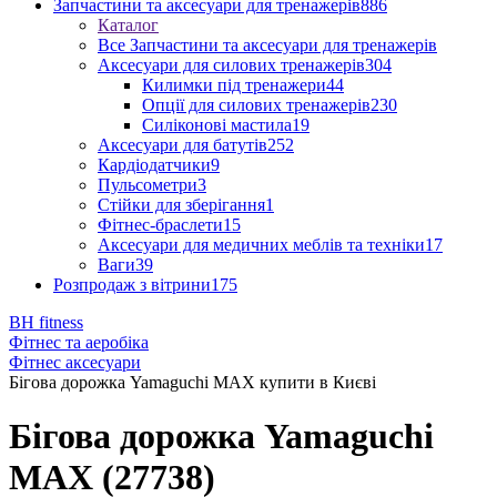
Запчастини та аксесуари для тренажерів
886
Каталог
Все Запчастини та аксесуари для тренажерів
Аксесуари для силових тренажерів
304
Килимки під тренажери
44
Опції для силових тренажерів
230
Силіконові мастила
19
Аксесуари для батутів
252
Кардіодатчики
9
Пульсометри
3
Стійки для зберігання
1
Фітнес-браслети
15
Аксесуари для медичних меблів та техніки
17
Ваги
39
Розпродаж з вітрини
175
BH fitness
Фітнес та аеробіка
Фітнес аксесуари
Бігова дорожка Yamaguchi MAX купити в Києві
Бігова дорожка Yamaguchi
MAX (27738)