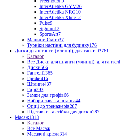
Freemotion
9
InterAtletika GYM
26
InterAtletika NRG
10
InterAtletika Xline
12
Pulse
9
Signum
12
SportsArt
7
Машини Сміта
37
Турніки настінні для будинку
176
Диски для штанги (млинці), для гантелі
3761
Каталог
Все Диски для штанги (млинці), для гантелі
Диски
566
Гантелі
1365
Грифи
416
Штанги
437
Гирі
293
Замки для грифів
66
Набори лава та штанга
44
Опції до тренажерів
287
Підставки та стійки для дисків
287
Масаж
1318
Каталог
Все Масаж
Масажні крісла
314