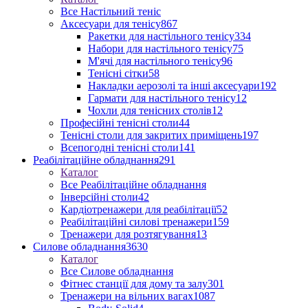
Все Настільний теніс
Аксесуари для тенісу
867
Ракетки для настільного тенісу
334
Набори для настільного тенісу
75
М'ячі для настільного тенісу
96
Тенісні сітки
58
Накладки аерозолі та інші аксесуари
192
Гармати для настільного тенісу
12
Чохли для тенісних столів
12
Професійні тенісні столи
44
Тенісні столи для закритих приміщень
197
Всепогодні тенісні столи
141
Реабілітаційне обладнання
291
Каталог
Все Реабілітаційне обладнання
Інверсійні столи
42
Кардіотренажери для реабілітації
52
Реабілітаційні силові тренажери
159
Тренажери для розтягування
13
Силове обладнання
3630
Каталог
Все Силове обладнання
Фітнес станції для дому та залу
301
Тренажери на вільних вагах
1087