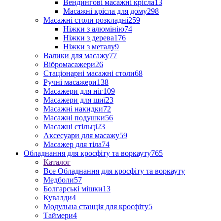
Вендингові масажні крісла
13
Масажні крісла для дому
298
Масажні столи розкладні
259
Ніжки з алюмінію
74
Ніжки з дерева
176
Ніжки з металу
9
Валики для масажу
77
Вібромасажери
26
Стаціонарні масажні столи
68
Ручні масажери
138
Масажери для ніг
109
Масажери для шиї
23
Масажні накидки
72
Масажні подушки
56
Масажні стільці
23
Аксесуари для масажу
59
Масажер для тіла
74
Обладнання для кросфіту та воркауту
765
Каталог
Все Обладнання для кросфіту та воркауту
Медболи
57
Болгарські мішки
13
Кувалди
4
Модульна станція для кросфіту
5
Таймери
4