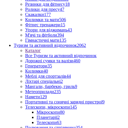
Резинки для фітнесу
18
Ролики для пресу
47
Скакалки
177
Килимки та мати
506
Фітнес тренажери
15
Упори для віджимань
43
М'ячі та фітболи
394
Гімнастичні мати
135
Туризм та активний відпочинок
2062
Каталог
Все Туризм та активний відпочинок
Дорожні сумки та валізи
460
Генератори
35
Килимки
40
Меблі для спортзалів
44
Ліхтарі спеціальні
2
Мангали, барбекю, гриль
9
Метеоприлади
235
Намети
129
Портативні та сонячні зарядні пристрої
9
Телескопи, мікроскопи
145
Мікроскопи
80
Планетарії
2
Телескопи
63
Полювання та стрілянина
354