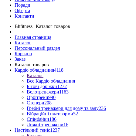
Поради
Оферта
Контакти
Bhfitness | Каталог товаров
Главная страница
Каталог
Персональный раздел
Корзина
Заказ
Каталог товаров
Кардіо обладнання
4118
Каталог
Все Кардіо обладнання
Бігові доріжки
1272
Велотренажери
1163
Орбітреки
990
Степери
208
Гребні тренажери для дому та залу
236
Вібраційні платформи
52
Спінбайки
186
Лижні тренажери
16
Настільний теніс
1237
Каталог