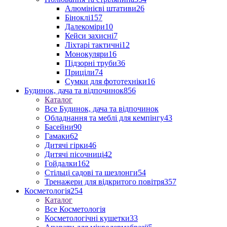
Алюмінієві штативи
26
Біноклі
157
Далекоміри
10
Кейси захисні
7
Ліхтарі тактичні
12
Монокуляри
16
Підзорні труби
36
Приціли
74
Сумки для фототехніки
16
Будинок, дача та відпочинок
856
Каталог
Все Будинок, дача та відпочинок
Обладнання та меблі для кемпінгу
43
Басейни
90
Гамаки
62
Дитячі гірки
46
Дитячі пісочниці
42
Гойдалки
162
Стільці садові та шезлонги
54
Тренажери для відкритого повітря
357
Косметологія
254
Каталог
Все Косметологія
Косметологічні кушетки
33