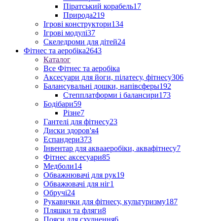
Піратський корабель
17
Природа
219
Ігрові конструктори
134
Ігрові модулі
37
Скеледроми для дітей
24
Фітнес та аеробіка
2643
Каталог
Все Фітнес та аеробіка
Аксесуари для йоги, пілатесу, фітнесу
306
Балансувальні дошки, напівсферы
192
Степплатформи і балансири
173
Бодібари
59
Різне
7
Гантелі для фітнесу
23
Диски здоров'я
4
Еспандери
373
Інвентар для аквааеробіки, аквафітнесу
7
Фітнес аксесуари
85
Медболи
14
Обважнювачі для рук
19
Обважювачі для ніг
1
Обручі
24
Рукавички для фітнесу, культуризму
187
Пляшки та фляги
8
Пояси для схуднення
6