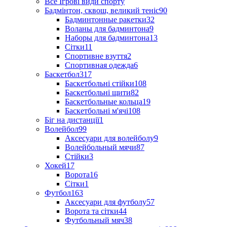
Все Ігрові види спорту
Бадмінтон, сквош, великий теніс
90
Бадминтонные ракетки
32
Воланы для бадминтона
9
Наборы для бадминтона
13
Сітки
11
Спортивне взуття
2
Спортивная одежда
6
Баскетбол
317
Баскетбольні стійки
108
Баскетбольні щити
82
Баскетбольные кольца
19
Баскетбольні м'ячі
108
Біг на дистанції
1
Волейбол
99
Аксесуари для волейболу
9
Волейбольный мячи
87
Стійки
3
Хокей
17
Ворота
16
Сітки
1
Футбол
163
Аксесуари для футболу
57
Ворота та сітки
44
Футбольный мяч
38