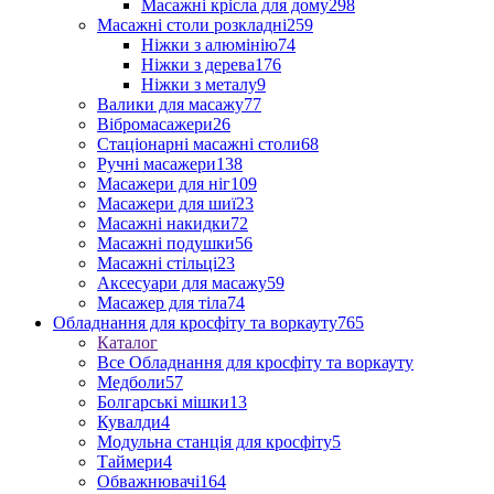
Масажні крісла для дому
298
Масажні столи розкладні
259
Ніжки з алюмінію
74
Ніжки з дерева
176
Ніжки з металу
9
Валики для масажу
77
Вібромасажери
26
Стаціонарні масажні столи
68
Ручні масажери
138
Масажери для ніг
109
Масажери для шиї
23
Масажні накидки
72
Масажні подушки
56
Масажні стільці
23
Аксесуари для масажу
59
Масажер для тіла
74
Обладнання для кросфіту та воркауту
765
Каталог
Все Обладнання для кросфіту та воркауту
Медболи
57
Болгарські мішки
13
Кувалди
4
Модульна станція для кросфіту
5
Таймери
4
Обважнювачі
164