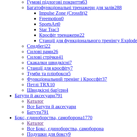
Гумові підлогові покриття
63
Багатофункціональні тренажери для залів
288
Impulse Zone (Crossfit)
2
Freemotion
0
SportsArt
0
Star Trac
3
Кросфіт тренажери
22
Станції для функціонального тренінгу Explod
Сендбегі
22
Силові рами
26
Силові стрічки
41
Скакалки швидкісні
7
Станції для кросфіту
7
Тумби та пліобокси
5
Функціональний тренінг і Кроссфіт
37
Петлі TRX
10
Швидкісні бар'єри
4
Батути й аксесуари
791
Каталог
Все Батути й аксесуари
Батути
791
Бокс, єдиноборства, самоборона
1770
Каталог
Все Бокс, єдиноборства, самоборона
Подушки для боксу
9