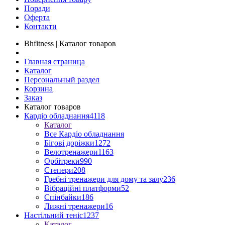
Поради
Оферта
Контакти
Bhfitness | Каталог товаров
Главная страница
Каталог
Персональный раздел
Корзина
Заказ
Каталог товаров
Кардіо обладнання
4118
Каталог
Все Кардіо обладнання
Бігові доріжки
1272
Велотренажери
1163
Орбітреки
990
Степери
208
Гребні тренажери для дому та залу
236
Вібраційні платформи
52
Спінбайки
186
Лижні тренажери
16
Настільний теніс
1237
Каталог