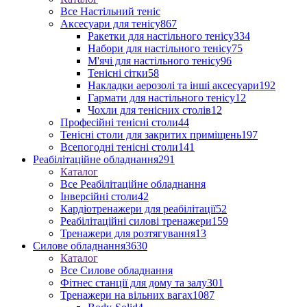
Все Настільний теніс
Аксесуари для тенісу
867
Ракетки для настільного тенісу
334
Набори для настільного тенісу
75
М'ячі для настільного тенісу
96
Тенісні сітки
58
Накладки аерозолі та інші аксесуари
192
Гармати для настільного тенісу
12
Чохли для тенісних столів
12
Професійні тенісні столи
44
Тенісні столи для закритих приміщень
197
Всепогодні тенісні столи
141
Реабілітаційне обладнання
291
Каталог
Все Реабілітаційне обладнання
Інверсійні столи
42
Кардіотренажери для реабілітації
52
Реабілітаційні силові тренажери
159
Тренажери для розтягування
13
Силове обладнання
3630
Каталог
Все Силове обладнання
Фітнес станції для дому та залу
301
Тренажери на вільних вагах
1087