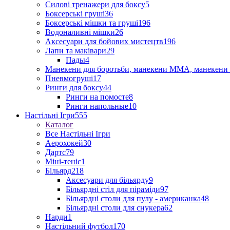
Силові тренажери для боксу
5
Боксерські груші
36
Боксерські мішки та груші
196
Водоналивні мішки
26
Аксесуари для бойових мистецтв
196
Лапи та маківари
29
Пады
4
Манекени для боротьби, манекени ММА, манекени 
Пневмогруші
17
Ринги для боксу
44
Ринги на помосте
8
Ринги напольные
10
Настільні Ігри
555
Каталог
Все Настільні Ігри
Аерохокей
30
Дартс
79
Міні-теніс
1
Більярд
218
Аксесуари для більярду
9
Більярдні стіл для піраміди
97
Більярдні столи для пулу - американка
48
Більярдні столи для снукера
62
Нарди
1
Настільний футбол
170