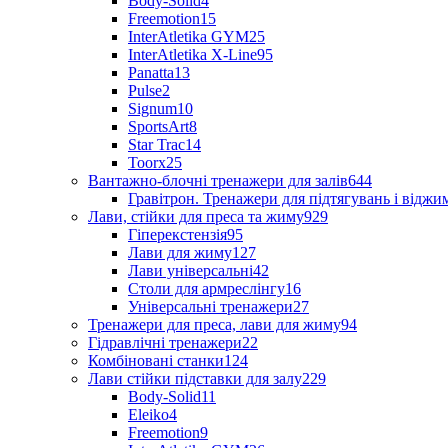
Body-Solid
4
Freemotion
15
InterAtletika GYM
25
InterAtletika X-Line
95
Panatta
13
Pulse
2
Signum
10
SportsArt
8
Star Trac
14
Toorx
25
Вантажно-блочні тренажери для залів
644
Гравітрон. Тренажери для підтягувань і відж
Лави, стійки для преса та жиму
929
Гіперекстензія
95
Лави для жиму
127
Лави універсальні
42
Столи для армреслінгу
16
Універсальні тренажери
27
Тренажери для преса, лави для жиму
94
Гідравлічні тренажери
22
Комбіновані станки
124
Лави стійки підставки для залу
229
Body-Solid
11
Eleiko
4
Freemotion
9