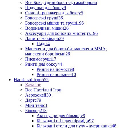
Все Бокс, єдиноборства, самоборона
Подушки для боксу
9
Силові тренажери для боксу
5
Боксерські груші
36
Боксерські мішки та груші
196
Водоналивні мішки
26
Аксесуари для бойових мистецтв
196
Лапи та маківари
29
Пады
4
Манекени для боротьби, манекени ММА,
манекени борцівські
26
Пневмогруші
17
Ринги для боксу
44
Ринги на помосте
8
Ринги напольные
10
Настільні Ігри
555
Каталог
Все Настільні Ігри
Аерохокей
30
Дартс
79
Міні-теніс
1
Більярд
218
Аксесуари для більярду
9
Більярдні стіл для піраміди
97
Більярдні столи для пулу - американка
48