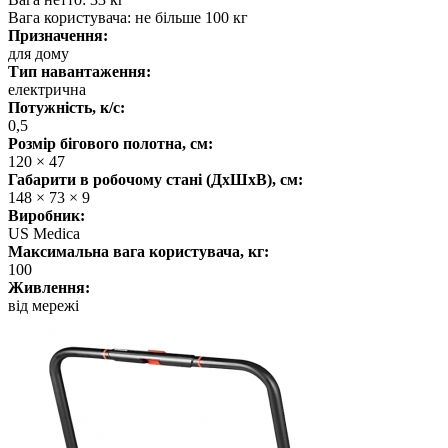
Вага користувача: не більше 100 кг
Призначення:
для дому
Тип навантаження:
електрична
Потужність, к/с:
0,5
Розмір бігового полотна, см:
120 × 47
Габарити в робочому стані (ДхШхВ), см:
148 × 73 × 9
Виробник:
US Medica
Максимальна вага користувача, кг:
100
Живлення:
від мережі