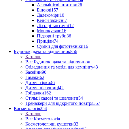
Алюмінієві штативи
26
Біноклі
157
Далекоміри
10
Кейси захисні
7
Ліхтарі тактичні
12
Монокуляри
16
Підзорні труби
36
Приціли
74
Сумки для фототехніки
16
Будинок, дача та відпочинок
856
Каталог
Все Будинок, дача та відпочинок
Обладнання та меблі для кемпінгу
43
Басейни
90
Гамаки
62
Дитячі гірки
46
Дитячі пісочниці
42
Гойдалки
162
Стільці садові та шезлонги
54
Тренажери для відкритого повітря
357
Косметологія
254
Каталог
Все Косметологія
Косметологічні кушетки
33