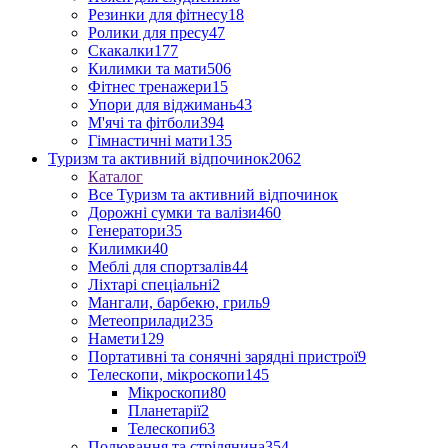
Резинки для фітнесу
18
Ролики для пресу
47
Скакалки
177
Килимки та мати
506
Фітнес тренажери
15
Упори для віджимань
43
М'ячі та фітболи
394
Гімнастичні мати
135
Туризм та активний відпочинок
2062
Каталог
Все Туризм та активний відпочинок
Дорожні сумки та валізи
460
Генератори
35
Килимки
40
Меблі для спортзалів
44
Ліхтарі спеціальні
2
Мангали, барбекю, гриль
9
Метеоприлади
235
Намети
129
Портативні та сонячні зарядні пристрої
9
Телескопи, мікроскопи
145
Мікроскопи
80
Планетарії
2
Телескопи
63
Полювання та стрілянина
354