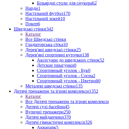
Більярдні столи для снукера
62
Нарди
1
Настільний футбол
170
Настільний хокей
10
Покер
6
Шведські стінки
342
Каталог
Все Шведські стінки
Гладіаторська сітка
10
Дерев'яні шведські стінки
25
Дерев'яні спортивні куточки
138
Аксесуари до шведських стінок
52
Детские прыгунки
0
Спортивный уголок - Бук
0
Спортивный уголок - Сосна
2
Спортивный уголок - Цветной
0
Металеві шведські стінки
135
Дитячі тренажери та ігрові комплекси
1352
Каталог
Все Дитячі тренажери та ігрові комплекси
Дитячі сухі басейни
45
Вуличні тренажери
250
Дитячі майданчики
370
Дитячі гімнастичні комплекси
326
Аквапарк
5