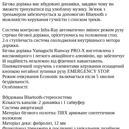
Бігова доріжка має вбудовані динаміки, завдяки чому ви
зможете тренуватися під улюблену музику. Зв'язок з
тренажером забезпечується за допомогою Bluetooth з
можливістю керування гучністю і списком треків.
Система контролю Infra-Ray автоматично змінює режим руху
стрічки бігової доріжки, орієнтуючись на положення стоп.
2-х ступінчаста система охолодження внутрішнього мотора
доріжки.
Бігова доріжка Yamaguchi Runway PRO-X виготовлена ​​з
високоміцного і легкого авіаційного алюмінію, що забезпечує
їй надійність незалежно від фізичних навантажень.
Пневматичний поручень з елементами керування оснащений
кнопкою негайної зупинки руху EMERGENCY STOP.
Режим очікування Economic включається після 5 хвилин
бездіяльності.
Особливості:
Вбудована Bluetooth-стереосистема
Кількість каналів: 2 динаміка і 1 сабвуфер
Система амортизації
Матеріал бігового полотна: ПВХ армоване синтетичним
волокном
Матеріал деки: фибролит, 12 мм
Функціонал тренажера в поєднанні з унікальним дизайном