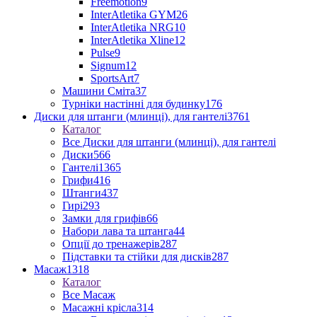
Freemotion
9
InterAtletika GYM
26
InterAtletika NRG
10
InterAtletika Xline
12
Pulse
9
Signum
12
SportsArt
7
Машини Сміта
37
Турніки настінні для будинку
176
Диски для штанги (млинці), для гантелі
3761
Каталог
Все Диски для штанги (млинці), для гантелі
Диски
566
Гантелі
1365
Грифи
416
Штанги
437
Гирі
293
Замки для грифів
66
Набори лава та штанга
44
Опції до тренажерів
287
Підставки та стійки для дисків
287
Масаж
1318
Каталог
Все Масаж
Масажні крісла
314