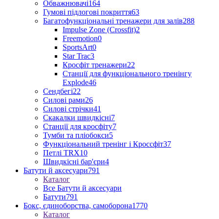
Обважнювачі
164
Гумові підлогові покриття
63
Багатофункціональні тренажери для залів
288
Impulse Zone (Crossfit)
2
Freemotion
0
SportsArt
0
Star Trac
3
Кросфіт тренажери
22
Станції для функціонального тренінгу
Explode
46
Сендбегі
22
Силові рами
26
Силові стрічки
41
Скакалки швидкісні
7
Станції для кросфіту
7
Тумби та пліобокси
5
Функціональний тренінг і Кроссфіт
37
Петлі TRX
10
Швидкісні бар'єри
4
Батути й аксесуари
791
Каталог
Все Батути й аксесуари
Батути
791
Бокс, єдиноборства, самоборона
1770
Каталог