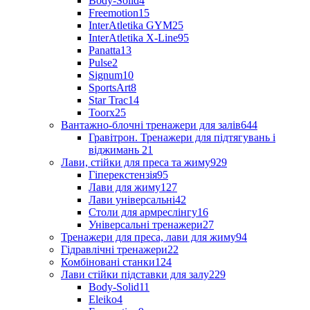
Body-Solid
4
Freemotion
15
InterAtletika GYM
25
InterAtletika X-Line
95
Panatta
13
Pulse
2
Signum
10
SportsArt
8
Star Trac
14
Toorx
25
Вантажно-блочні тренажери для залів
644
Гравітрон. Тренажери для підтягувань і
віджимань
21
Лави, стійки для преса та жиму
929
Гіперекстензія
95
Лави для жиму
127
Лави універсальні
42
Столи для армреслінгу
16
Універсальні тренажери
27
Тренажери для преса, лави для жиму
94
Гідравлічні тренажери
22
Комбіновані станки
124
Лави стійки підставки для залу
229
Body-Solid
11
Eleiko
4