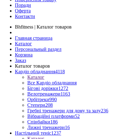
Поради
Оферта
Контакти
Bhfitness | Каталог товаров
Главная страница
Каталог
Персональный раздел
Корзина
Заказ
Каталог товаров
Кардіо обладнання
4118
Каталог
Все Кардіо обладнання
Бігові доріжки
1272
Велотренажери
1163
Орбітреки
990
Степери
208
Гребні тренажери для дому та залу
236
Вібраційні платформи
52
Спінбайки
186
Лижні тренажери
16
Настільний теніс
1237
Каталог