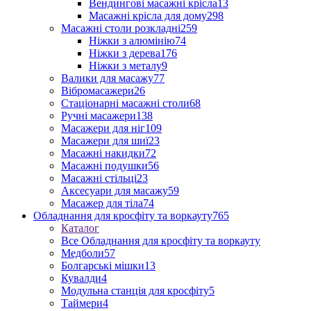
Вендингові масажні крісла
13
Масажні крісла для дому
298
Масажні столи розкладні
259
Ніжки з алюмінію
74
Ніжки з дерева
176
Ніжки з металу
9
Валики для масажу
77
Вібромасажери
26
Стаціонарні масажні столи
68
Ручні масажери
138
Масажери для ніг
109
Масажери для шиї
23
Масажні накидки
72
Масажні подушки
56
Масажні стільці
23
Аксесуари для масажу
59
Масажер для тіла
74
Обладнання для кросфіту та воркауту
765
Каталог
Все Обладнання для кросфіту та воркауту
Медболи
57
Болгарські мішки
13
Кувалди
4
Модульна станція для кросфіту
5
Таймери
4