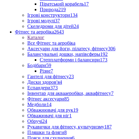
Піратський корабель
17
Природа
219
Ігрові конструктори
134
Ігрові модулі
37
Скеледроми для дітей
24
Фітнес та аеробіка
2643
Каталог
Все Фітнес та аеробіка
Аксесуари для йоги, пілатесу, фітнесу
306
Балансувальні дошки, напівсферы
192
Степплатформи і балансири
173
Бодібари
59
Різне
7
Гантелі для фітнесу
23
Диски здоров'я
4
Еспандери
373
Інвентар для аквааеробіки, аквафітнесу
7
Фітнес аксесуари
85
Медболи
14
Обважнювачі для рук
19
Обважювачі для ніг
1
Обручі
24
Рукавички для фітнесу, культуризму
187
Пляшки та фляги
8
Пояси для схуднення
6