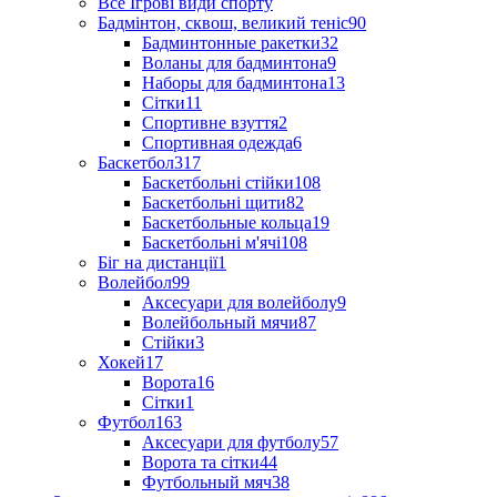
Все Ігрові види спорту
Бадмінтон, сквош, великий теніс
90
Бадминтонные ракетки
32
Воланы для бадминтона
9
Наборы для бадминтона
13
Сітки
11
Спортивне взуття
2
Спортивная одежда
6
Баскетбол
317
Баскетбольні стійки
108
Баскетбольні щити
82
Баскетбольные кольца
19
Баскетбольні м'ячі
108
Біг на дистанції
1
Волейбол
99
Аксесуари для волейболу
9
Волейбольный мячи
87
Стійки
3
Хокей
17
Ворота
16
Сітки
1
Футбол
163
Аксесуари для футболу
57
Ворота та сітки
44
Футбольный мяч
38