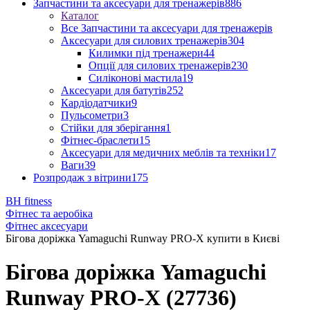
Запчастини та аксесуари для тренажерів
886
Каталог
Все Запчастини та аксесуари для тренажерів
Аксесуари для силових тренажерів
304
Килимки під тренажери
44
Опції для силових тренажерів
230
Силіконові мастила
19
Аксесуари для батутів
252
Кардіодатчики
9
Пульсометри
3
Стійки для зберігання
1
Фітнес-браслети
15
Аксесуари для медичних меблів та техніки
17
Ваги
39
Розпродаж з вітрини
175
BH fitness
Фітнес та аеробіка
Фітнес аксесуари
Бігова доріжка Yamaguchi Runway PRO-X купити в Києві
Бігова доріжка Yamaguchi
Runway PRO-X (27736)