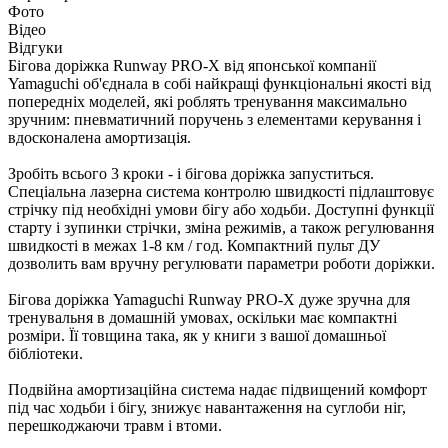
Фото
Відео
Відгуки
Бігова доріжка Runway PRO-X від японської компанії
Yamaguchi об'єднала в собі найкращі функціональні якості від
попередніх моделей, які роблять тренування максимально
зручним: пневматичний поручень з елементами керування і
вдосконалена амортизація.
Зробіть всього 3 кроки - і бігова доріжка запуститься.
Спеціальна лазерна система контролю швидкості підлаштовує
стрічку під необхідні умови бігу або ходьби. Доступні функції
старту і зупинки стрічки, зміна режимів, а також регулювання
швидкості в межах 1-8 км / год. Компактний пульт ДУ
дозволить вам вручну регулювати параметри роботи доріжки.
Бігова доріжка Yamaguchi Runway PRO-X дуже зручна для
тренувальня в домашній умовах, оскільки має компактні
розміри. Її товщина така, як у книги з вашої домашньої
бібліотеки.
Подвійна амортизаційна система надає підвищений комфорт
під час ходьби і бігу, знижує навантаження на суглоби ніг,
перешкоджаючи травм і втоми.