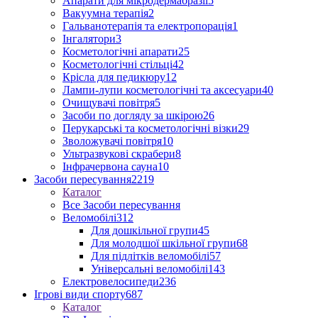
Апарати для мікродермабразії
5
Вакуумна терапія
2
Гальванотерапія та електропорація
1
Інгалятори
3
Косметологічні апарати
25
Косметологічні стільці
42
Крісла для педикюру
12
Лампи-лупи косметологічні та аксесуари
40
Очищувачі повітря
5
Засоби по догляду за шкірою
26
Перукарські та косметологічні візки
29
Зволожувачі повітря
10
Ультразвукові скрабери
8
Інфрачервона сауна
10
Засоби пересування
2219
Каталог
Все Засоби пересування
Веломобілі
312
Для дошкільної групи
45
Для молодшої шкільної групи
68
Для підлітків веломобілі
57
Універсальні веломобілі
143
Електровелосипеди
236
Ігрові види спорту
687
Каталог