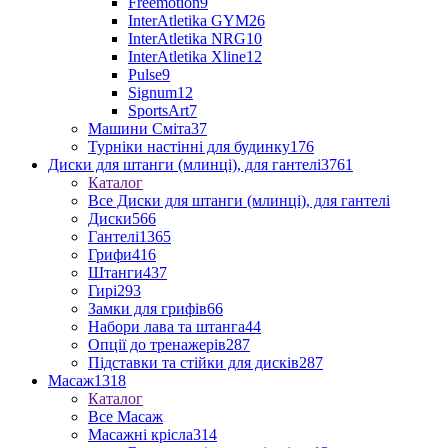
Freemotion
9
InterAtletika GYM
26
InterAtletika NRG
10
InterAtletika Xline
12
Pulse
9
Signum
12
SportsArt
7
Машини Сміта
37
Турніки настінні для будинку
176
Диски для штанги (млинці), для гантелі
3761
Каталог
Все Диски для штанги (млинці), для гантелі
Диски
566
Гантелі
1365
Грифи
416
Штанги
437
Гирі
293
Замки для грифів
66
Набори лава та штанга
44
Опції до тренажерів
287
Підставки та стійки для дисків
287
Масаж
1318
Каталог
Все Масаж
Масажні крісла
314