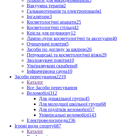
Апарати для мікродермабразії
5
Вакуумна терапія
2
Гальванотерапія та електропорація
1
Інгалятори
3
Косметологічні апарати
25
Косметологічні стільці
42
Крісла для педикюру
12
Лампи-лупи косметологічні та аксесуари
40
Очищувачі повітря
5
Засоби по догляду за шкірою
26
Перукарські та косметологічні візки
29
Зволожувачі повітря
10
Ультразвукові скрабери
8
Інфрачервона сауна
10
Засоби пересування
2219
Каталог
Все Засоби пересування
Веломобілі
312
Для дошкільної групи
45
Для молодшої шкільної групи
68
Для підлітків веломобілі
57
Універсальні веломобілі
143
Електровелосипеди
236
Ігрові види спорту
687
Каталог