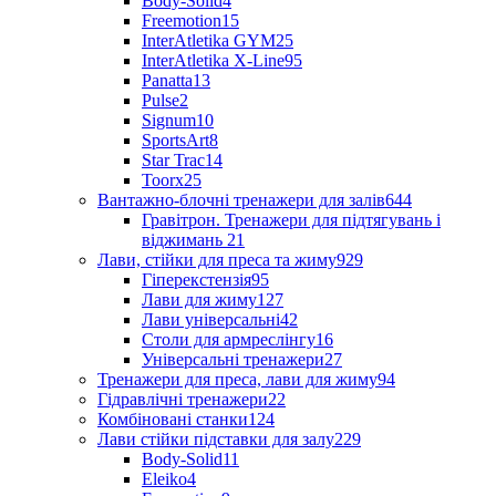
Body-Solid
4
Freemotion
15
InterAtletika GYM
25
InterAtletika X-Line
95
Panatta
13
Pulse
2
Signum
10
SportsArt
8
Star Trac
14
Toorx
25
Вантажно-блочні тренажери для залів
644
Гравітрон. Тренажери для підтягувань і
віджимань
21
Лави, стійки для преса та жиму
929
Гіперекстензія
95
Лави для жиму
127
Лави універсальні
42
Столи для армреслінгу
16
Універсальні тренажери
27
Тренажери для преса, лави для жиму
94
Гідравлічні тренажери
22
Комбіновані станки
124
Лави стійки підставки для залу
229
Body-Solid
11
Eleiko
4