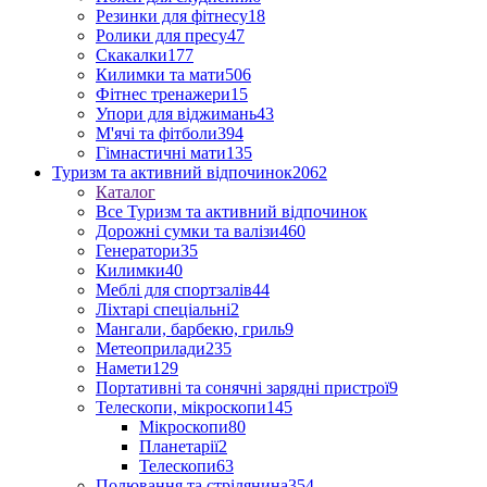
Резинки для фітнесу
18
Ролики для пресу
47
Скакалки
177
Килимки та мати
506
Фітнес тренажери
15
Упори для віджимань
43
М'ячі та фітболи
394
Гімнастичні мати
135
Туризм та активний відпочинок
2062
Каталог
Все Туризм та активний відпочинок
Дорожні сумки та валізи
460
Генератори
35
Килимки
40
Меблі для спортзалів
44
Ліхтарі спеціальні
2
Мангали, барбекю, гриль
9
Метеоприлади
235
Намети
129
Портативні та сонячні зарядні пристрої
9
Телескопи, мікроскопи
145
Мікроскопи
80
Планетарії
2
Телескопи
63
Полювання та стрілянина
354