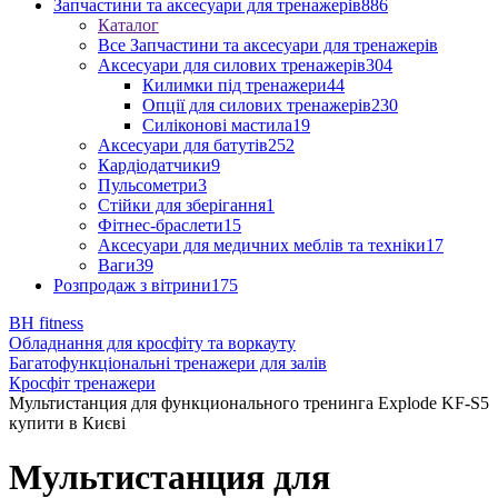
Запчастини та аксесуари для тренажерів
886
Каталог
Все Запчастини та аксесуари для тренажерів
Аксесуари для силових тренажерів
304
Килимки під тренажери
44
Опції для силових тренажерів
230
Силіконові мастила
19
Аксесуари для батутів
252
Кардіодатчики
9
Пульсометри
3
Стійки для зберігання
1
Фітнес-браслети
15
Аксесуари для медичних меблів та техніки
17
Ваги
39
Розпродаж з вітрини
175
BH fitness
Обладнання для кросфіту та воркауту
Багатофункціональні тренажери для залів
Кросфіт тренажери
Мультистанция для функционального тренинга Explode KF-S5
купити в Києві
Мультистанция для