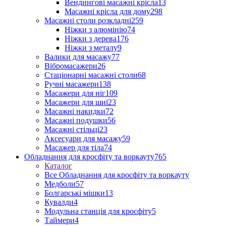
Вендингові масажні крісла
13
Масажні крісла для дому
298
Масажні столи розкладні
259
Ніжки з алюмінію
74
Ніжки з дерева
176
Ніжки з металу
9
Валики для масажу
77
Вібромасажери
26
Стаціонарні масажні столи
68
Ручні масажери
138
Масажери для ніг
109
Масажери для шиї
23
Масажні накидки
72
Масажні подушки
56
Масажні стільці
23
Аксесуари для масажу
59
Масажер для тіла
74
Обладнання для кросфіту та воркауту
765
Каталог
Все Обладнання для кросфіту та воркауту
Медболи
57
Болгарські мішки
13
Кувалди
4
Модульна станція для кросфіту
5
Таймери
4