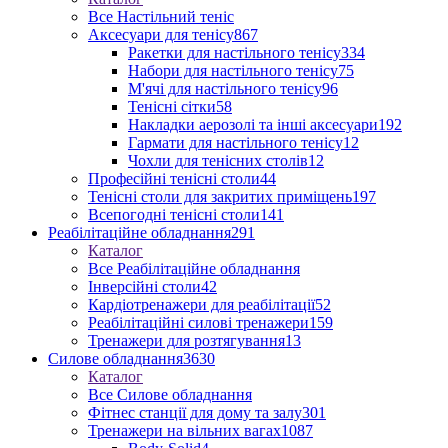
Все Настільний теніс
Аксесуари для тенісу
867
Ракетки для настільного тенісу
334
Набори для настільного тенісу
75
М'ячі для настільного тенісу
96
Тенісні сітки
58
Накладки аерозолі та інші аксесуари
192
Гармати для настільного тенісу
12
Чохли для тенісних столів
12
Професійні тенісні столи
44
Тенісні столи для закритих приміщень
197
Всепогодні тенісні столи
141
Реабілітаційне обладнання
291
Каталог
Все Реабілітаційне обладнання
Інверсійні столи
42
Кардіотренажери для реабілітації
52
Реабілітаційні силові тренажери
159
Тренажери для розтягування
13
Силове обладнання
3630
Каталог
Все Силове обладнання
Фітнес станції для дому та залу
301
Тренажери на вільних вагах
1087