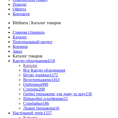
Поради
Оферта
Контакти
Bhfitness | Каталог товаров
Главная страница
Каталог
Персональный раздел
Корзина
Заказ
Каталог товаров
Кардіо обладнання
4118
Каталог
Все Кардіо обладнання
Бігові доріжки
1272
Велотренажери
1163
Орбітреки
990
Степери
208
Гребні тренажери для дому та залу
236
Вібраційні платформи
52
Спінбайки
186
Лижні тренажери
16
Настільний теніс
1237
Каталог