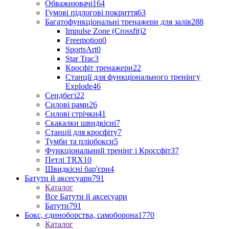
Обважнювачі
164
Гумові підлогові покриття
63
Багатофункціональні тренажери для залів
288
Impulse Zone (Crossfit)
2
Freemotion
0
SportsArt
0
Star Trac
3
Кросфіт тренажери
22
Станції для функціонального тренінгу
Explode
46
Сендбегі
22
Силові рами
26
Силові стрічки
41
Скакалки швидкісні
7
Станції для кросфіту
7
Тумби та пліобокси
5
Функціональний тренінг і Кроссфіт
37
Петлі TRX
10
Швидкісні бар'єри
4
Батути й аксесуари
791
Каталог
Все Батути й аксесуари
Батути
791
Бокс, єдиноборства, самоборона
1770
Каталог