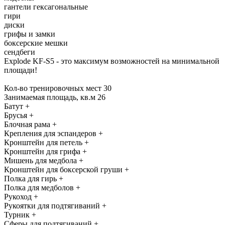
гантели гексагональные
гири
диски
грифы и замки
боксерские мешки
сендбеги
Explode KF-S5 - это максимум возможностей на минимальной
площади!
Кол-во тренировочных мест 30
Занимаемая площадь, кв.м 26
Батут +
Брусья +
Блочная рама +
Крепления для эспандеров +
Кронштейн для петель +
Кронштейн для грифа +
Мишень для медбола +
Кронштейн для боксерской груши +
Полка для гирь +
Полка для медболов +
Рукоход +
Рукоятки для подтягиваний +
Турник +
Сферы для подтягиваний +