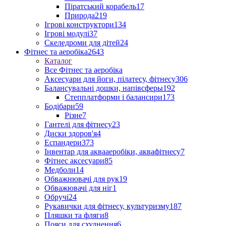
Піратський корабель
17
Природа
219
Ігрові конструктори
134
Ігрові модулі
37
Скеледроми для дітей
24
Фітнес та аеробіка
2643
Каталог
Все Фітнес та аеробіка
Аксесуари для йоги, пілатесу, фітнесу
306
Балансувальні дошки, напівсферы
192
Степплатформи і балансири
173
Бодібари
59
Різне
7
Гантелі для фітнесу
23
Диски здоров'я
4
Еспандери
373
Інвентар для аквааеробіки, аквафітнесу
7
Фітнес аксесуари
85
Медболи
14
Обважнювачі для рук
19
Обважювачі для ніг
1
Обручі
24
Рукавички для фітнесу, культуризму
187
Пляшки та фляги
8
Пояси для схуднення
6