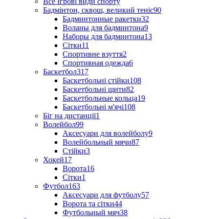
Все Ігрові види спорту
Бадмінтон, сквош, великий теніс
90
Бадминтонные ракетки
32
Воланы для бадминтона
9
Наборы для бадминтона
13
Сітки
11
Спортивне взуття
2
Спортивная одежда
6
Баскетбол
317
Баскетбольні стійки
108
Баскетбольні щити
82
Баскетбольные кольца
19
Баскетбольні м'ячі
108
Біг на дистанції
1
Волейбол
99
Аксесуари для волейболу
9
Волейбольный мячи
87
Стійки
3
Хокей
17
Ворота
16
Сітки
1
Футбол
163
Аксесуари для футболу
57
Ворота та сітки
44
Футбольный мяч
38