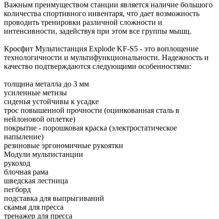
Важным преимуществом станции является наличие большого
количества спортивного инвентаря, что дает возможность
проводить тренировки различной сложности и
интенсивности, задействуя при этом все группы мышц.
Кросфит Мультистанция Explode KF-S5 - это воплощение
технологичности и мультифункциональности. Надежность и
качество подтверждаются следующими особенностями:
толщина металла до 3 мм
усиленные метизы
сиденья устойчивы к усадке
трос повышенной прочности (оцинкованная сталь в
нейлоновой оплетке)
покрытие - порошковая краска (электростатическое
напыление)
резиновые эргономичные рукоятки
Модули мультистанции
рукоход
блочная рама
шведская лестница
пегборд
подставка для выпрыгиваний
скамья для пресса
тренажер для пресса