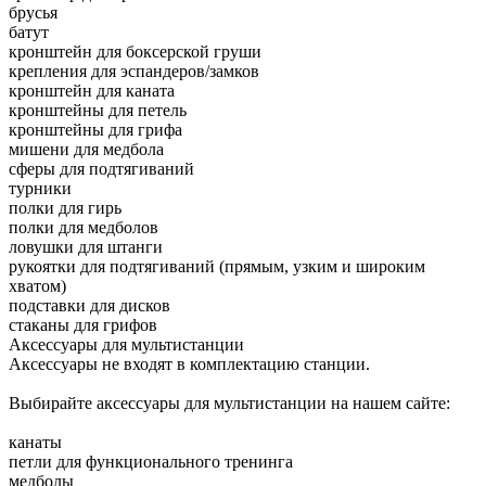
брусья
батут
кронштейн для боксерской груши
крепления для эспандеров/замков
кронштейн для каната
кронштейны для петель
кронштейны для грифа
мишени для медбола
сферы для подтягиваний
турники
полки для гирь
полки для медболов
ловушки для штанги
рукоятки для подтягиваний (прямым, узким и широким
хватом)
подставки для дисков
стаканы для грифов
Аксессуары для мультистанции
Аксессуары не входят в комплектацию станции.
Выбирайте аксессуары для мультистанции на нашем сайте:
канаты
петли для функционального тренинга
медболы