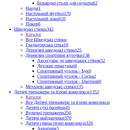
Більярдні столи для снукера
62
Нарди
1
Настільний футбол
170
Настільний хокей
10
Покер
6
Шведські стінки
342
Каталог
Все Шведські стінки
Гладіаторська сітка
10
Дерев'яні шведські стінки
25
Дерев'яні спортивні куточки
138
Аксесуари до шведських стінок
52
Детские прыгунки
0
Спортивный уголок - Бук
0
Спортивный уголок - Сосна
2
Спортивный уголок - Цветной
0
Металеві шведські стінки
135
Дитячі тренажери та ігрові комплекси
1352
Каталог
Все Дитячі тренажери та ігрові комплекси
Дитячі сухі басейни
45
Вуличні тренажери
250
Дитячі майданчики
370
Дитячі гімнастичні комплекси
326
Аквапарк
5