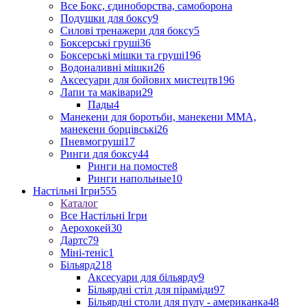
Все Бокс, єдиноборства, самоборона
Подушки для боксу
9
Силові тренажери для боксу
5
Боксерські груші
36
Боксерські мішки та груші
196
Водоналивні мішки
26
Аксесуари для бойових мистецтв
196
Лапи та маківари
29
Пады
4
Манекени для боротьби, манекени ММА,
манекени борцівські
26
Пневмогруші
17
Ринги для боксу
44
Ринги на помосте
8
Ринги напольные
10
Настільні Ігри
555
Каталог
Все Настільні Ігри
Аерохокей
30
Дартс
79
Міні-теніс
1
Більярд
218
Аксесуари для більярду
9
Більярдні стіл для піраміди
97
Більярдні столи для пулу - американка
48