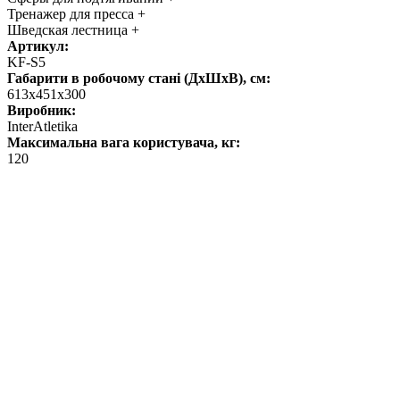
Тренажер для пресса +
Шведская лестница +
Артикул:
KF-S5
Габарити в робочому стані (ДхШхВ), см:
613х451х300
Виробник:
InterAtletika
Максимальна вага користувача, кг:
120