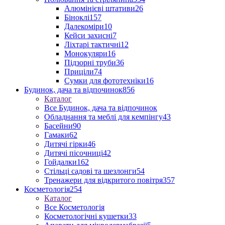
Алюмінієві штативи
26
Біноклі
157
Далекоміри
10
Кейси захисні
7
Ліхтарі тактичні
12
Монокуляри
16
Підзорні труби
36
Приціли
74
Сумки для фототехніки
16
Будинок, дача та відпочинок
856
Каталог
Все Будинок, дача та відпочинок
Обладнання та меблі для кемпінгу
43
Басейни
90
Гамаки
62
Дитячі гірки
46
Дитячі пісочниці
42
Гойдалки
162
Стільці садові та шезлонги
54
Тренажери для відкритого повітря
357
Косметологія
254
Каталог
Все Косметологія
Косметологічні кушетки
33