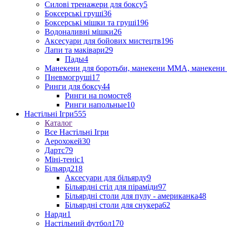
Силові тренажери для боксу
5
Боксерські груші
36
Боксерські мішки та груші
196
Водоналивні мішки
26
Аксесуари для бойових мистецтв
196
Лапи та маківари
29
Пады
4
Манекени для боротьби, манекени ММА, манекени 
Пневмогруші
17
Ринги для боксу
44
Ринги на помосте
8
Ринги напольные
10
Настільні Ігри
555
Каталог
Все Настільні Ігри
Аерохокей
30
Дартс
79
Міні-теніс
1
Більярд
218
Аксесуари для більярду
9
Більярдні стіл для піраміди
97
Більярдні столи для пулу - американка
48
Більярдні столи для снукера
62
Нарди
1
Настільний футбол
170