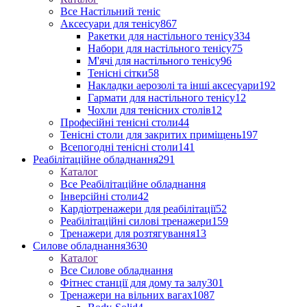
Все Настільний теніс
Аксесуари для тенісу
867
Ракетки для настільного тенісу
334
Набори для настільного тенісу
75
М'ячі для настільного тенісу
96
Тенісні сітки
58
Накладки аерозолі та інші аксесуари
192
Гармати для настільного тенісу
12
Чохли для тенісних столів
12
Професійні тенісні столи
44
Тенісні столи для закритих приміщень
197
Всепогодні тенісні столи
141
Реабілітаційне обладнання
291
Каталог
Все Реабілітаційне обладнання
Інверсійні столи
42
Кардіотренажери для реабілітації
52
Реабілітаційні силові тренажери
159
Тренажери для розтягування
13
Силове обладнання
3630
Каталог
Все Силове обладнання
Фітнес станції для дому та залу
301
Тренажери на вільних вагах
1087