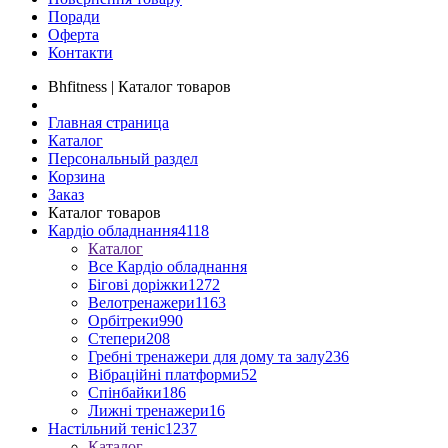
Поради
Оферта
Контакти
Bhfitness | Каталог товаров
Главная страница
Каталог
Персональный раздел
Корзина
Заказ
Каталог товаров
Кардіо обладнання
4118
Каталог
Все Кардіо обладнання
Бігові доріжки
1272
Велотренажери
1163
Орбітреки
990
Степери
208
Гребні тренажери для дому та залу
236
Вібраційні платформи
52
Спінбайки
186
Лижні тренажери
16
Настільний теніс
1237
Каталог