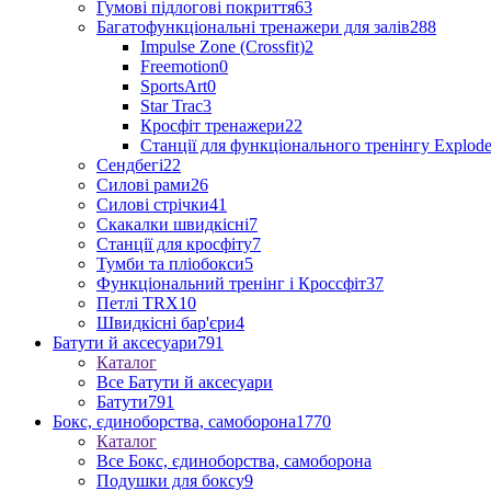
Гумові підлогові покриття
63
Багатофункціональні тренажери для залів
288
Impulse Zone (Crossfit)
2
Freemotion
0
SportsArt
0
Star Trac
3
Кросфіт тренажери
22
Станції для функціонального тренінгу Explod
Сендбегі
22
Силові рами
26
Силові стрічки
41
Скакалки швидкісні
7
Станції для кросфіту
7
Тумби та пліобокси
5
Функціональний тренінг і Кроссфіт
37
Петлі TRX
10
Швидкісні бар'єри
4
Батути й аксесуари
791
Каталог
Все Батути й аксесуари
Батути
791
Бокс, єдиноборства, самоборона
1770
Каталог
Все Бокс, єдиноборства, самоборона
Подушки для боксу
9