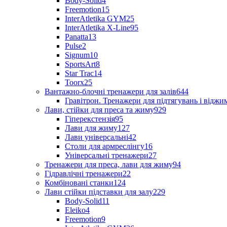
Body-Solid
4
Freemotion
15
InterAtletika GYM
25
InterAtletika X-Line
95
Panatta
13
Pulse
2
Signum
10
SportsArt
8
Star Trac
14
Toorx
25
Вантажно-блочні тренажери для залів
644
Гравітрон. Тренажери для підтягувань і відж
Лави, стійки для преса та жиму
929
Гіперекстензія
95
Лави для жиму
127
Лави універсальні
42
Столи для армреслінгу
16
Універсальні тренажери
27
Тренажери для преса, лави для жиму
94
Гідравлічні тренажери
22
Комбіновані станки
124
Лави стійки підставки для залу
229
Body-Solid
11
Eleiko
4
Freemotion
9