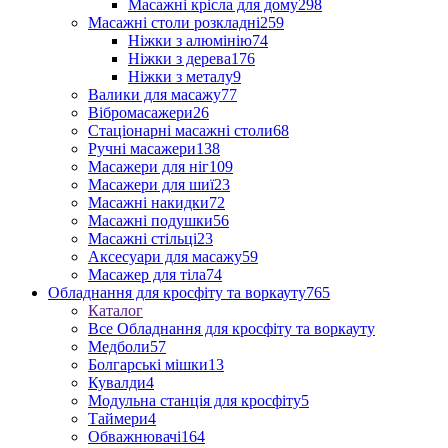
Масажні крісла для дому
298
Масажні столи розкладні
259
Ніжки з алюмінію
74
Ніжки з дерева
176
Ніжки з металу
9
Валики для масажу
77
Вібромасажери
26
Стаціонарні масажні столи
68
Ручні масажери
138
Масажери для ніг
109
Масажери для шиї
23
Масажні накидки
72
Масажні подушки
56
Масажні стільці
23
Аксесуари для масажу
59
Масажер для тіла
74
Обладнання для кросфіту та воркауту
765
Каталог
Все Обладнання для кросфіту та воркауту
Медболи
57
Болгарські мішки
13
Кувалди
4
Модульна станція для кросфіту
5
Таймери
4
Обважнювачі
164