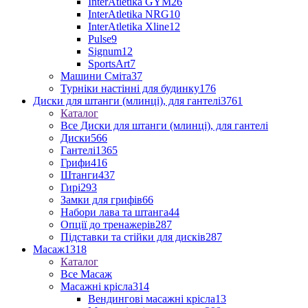
InterAtletika GYM
26
InterAtletika NRG
10
InterAtletika Xline
12
Pulse
9
Signum
12
SportsArt
7
Машини Сміта
37
Турніки настінні для будинку
176
Диски для штанги (млинці), для гантелі
3761
Каталог
Все Диски для штанги (млинці), для гантелі
Диски
566
Гантелі
1365
Грифи
416
Штанги
437
Гирі
293
Замки для грифів
66
Набори лава та штанга
44
Опції до тренажерів
287
Підставки та стійки для дисків
287
Масаж
1318
Каталог
Все Масаж
Масажні крісла
314
Вендингові масажні крісла
13