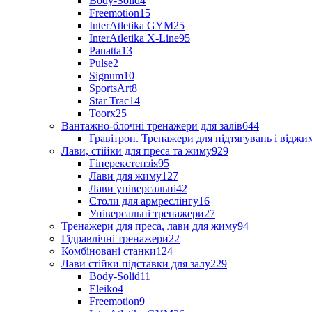
Body-Solid
4
Freemotion
15
InterAtletika GYM
25
InterAtletika X-Line
95
Panatta
13
Pulse
2
Signum
10
SportsArt
8
Star Trac
14
Toorx
25
Вантажно-блочні тренажери для залів
644
Гравітрон. Тренажери для підтягувань і відж
Лави, стійки для преса та жиму
929
Гіперекстензія
95
Лави для жиму
127
Лави універсальні
42
Столи для армреслінгу
16
Універсальні тренажери
27
Тренажери для преса, лави для жиму
94
Гідравлічні тренажери
22
Комбіновані станки
124
Лави стійки підставки для залу
229
Body-Solid
11
Eleiko
4
Freemotion
9