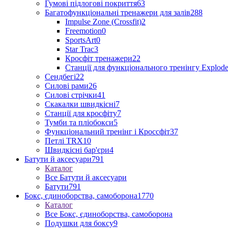
Гумові підлогові покриття
63
Багатофункціональні тренажери для залів
288
Impulse Zone (Crossfit)
2
Freemotion
0
SportsArt
0
Star Trac
3
Кросфіт тренажери
22
Станції для функціонального тренінгу Explod
Сендбегі
22
Силові рами
26
Силові стрічки
41
Скакалки швидкісні
7
Станції для кросфіту
7
Тумби та пліобокси
5
Функціональний тренінг і Кроссфіт
37
Петлі TRX
10
Швидкісні бар'єри
4
Батути й аксесуари
791
Каталог
Все Батути й аксесуари
Батути
791
Бокс, єдиноборства, самоборона
1770
Каталог
Все Бокс, єдиноборства, самоборона
Подушки для боксу
9