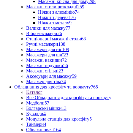
Масажні крісла для дому
298
Масажні столи розкладні
259
Ніжки з алюмінію
74
Ніжки з дерева
176
Ніжки з металу
9
Валики для масажу
77
Вібромасажери
26
Стаціонарні масажні столи
68
Ручні масажери
138
Масажери для ніг
109
Масажери для шиї
23
Масажні накидки
72
Масажні подушки
56
Масажні стільці
23
Аксесуари для масажу
59
Масажер для тіла
74
Обладнання для кросфіту та воркауту
765
Каталог
Все Обладнання для кросфіту та воркауту
Медболи
57
Болгарські мішки
13
Кувалди
4
Модульна станція для кросфіту
5
Таймери
4
Обважнювачі
164