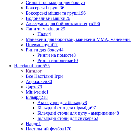
Силові тренажери для боксу
5
Боксерські груші
36
Боксерські мішки та груші
196
Водоналивні мішки
26
Аксесуари для бойових мистецтв
196
Лапи та маківари
29
Пады
4
Манекени для боротьби, манекени ММА, манекени 
Пневмогруші
17
Ринги для боксу
44
Ринги на помосте
8
Ринги напольные
10
Настільні Ігри
555
Каталог
Все Настільні Ігри
Аерохокей
30
Дартс
79
Міні-теніс
1
Більярд
218
Аксесуари для більярду
9
Більярдні стіл для піраміди
97
Більярдні столи для пулу - американка
48
Більярдні столи для снукера
62
Нарди
1
Настільний футбол
170