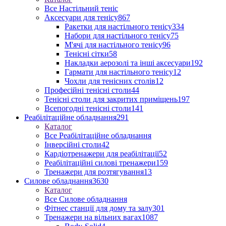
Все Настільний теніс
Аксесуари для тенісу
867
Ракетки для настільного тенісу
334
Набори для настільного тенісу
75
М'ячі для настільного тенісу
96
Тенісні сітки
58
Накладки аерозолі та інші аксесуари
192
Гармати для настільного тенісу
12
Чохли для тенісних столів
12
Професійні тенісні столи
44
Тенісні столи для закритих приміщень
197
Всепогодні тенісні столи
141
Реабілітаційне обладнання
291
Каталог
Все Реабілітаційне обладнання
Інверсійні столи
42
Кардіотренажери для реабілітації
52
Реабілітаційні силові тренажери
159
Тренажери для розтягування
13
Силове обладнання
3630
Каталог
Все Силове обладнання
Фітнес станції для дому та залу
301
Тренажери на вільних вагах
1087