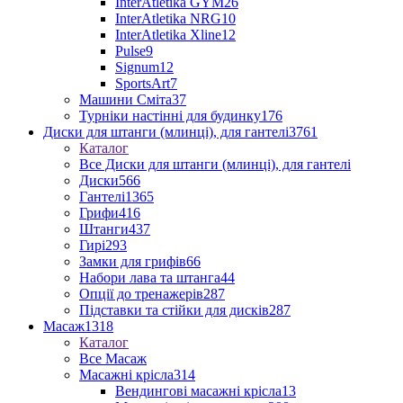
InterAtletika GYM
26
InterAtletika NRG
10
InterAtletika Xline
12
Pulse
9
Signum
12
SportsArt
7
Машини Сміта
37
Турніки настінні для будинку
176
Диски для штанги (млинці), для гантелі
3761
Каталог
Все Диски для штанги (млинці), для гантелі
Диски
566
Гантелі
1365
Грифи
416
Штанги
437
Гирі
293
Замки для грифів
66
Набори лава та штанга
44
Опції до тренажерів
287
Підставки та стійки для дисків
287
Масаж
1318
Каталог
Все Масаж
Масажні крісла
314
Вендингові масажні крісла
13