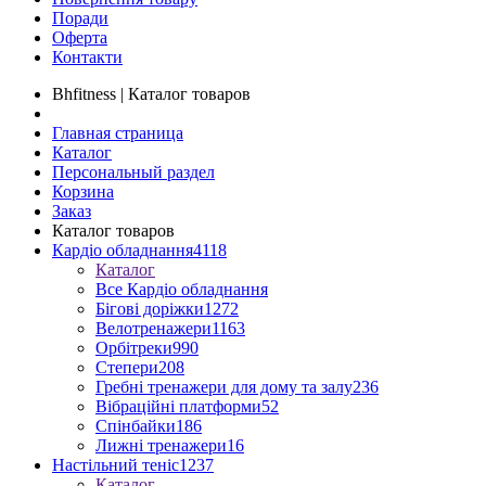
Поради
Оферта
Контакти
Bhfitness | Каталог товаров
Главная страница
Каталог
Персональный раздел
Корзина
Заказ
Каталог товаров
Кардіо обладнання
4118
Каталог
Все Кардіо обладнання
Бігові доріжки
1272
Велотренажери
1163
Орбітреки
990
Степери
208
Гребні тренажери для дому та залу
236
Вібраційні платформи
52
Спінбайки
186
Лижні тренажери
16
Настільний теніс
1237
Каталог