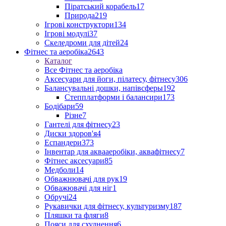
Піратський корабель
17
Природа
219
Ігрові конструктори
134
Ігрові модулі
37
Скеледроми для дітей
24
Фітнес та аеробіка
2643
Каталог
Все Фітнес та аеробіка
Аксесуари для йоги, пілатесу, фітнесу
306
Балансувальні дошки, напівсферы
192
Степплатформи і балансири
173
Бодібари
59
Різне
7
Гантелі для фітнесу
23
Диски здоров'я
4
Еспандери
373
Інвентар для аквааеробіки, аквафітнесу
7
Фітнес аксесуари
85
Медболи
14
Обважнювачі для рук
19
Обважювачі для ніг
1
Обручі
24
Рукавички для фітнесу, культуризму
187
Пляшки та фляги
8
Пояси для схуднення
6