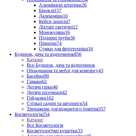
Алюмінієві штативи
26
Біноклі
157
Далекоміри
10
Кейси захисні
7
Ліхтарі тактичні
12
Монокуляри
16
Підзорні труби
36
Приціли
74
Сумки для фототехніки
16
Будинок, дача та відпочинок
856
Каталог
Все Будинок, дача та відпочинок
Обладнання та меблі для кемпінгу
43
Басейни
90
Гамаки
62
Дитячі гірки
46
Дитячі пісочниці
42
Гойдалки
162
Стільці садові та шезлонги
54
Тренажери для відкритого повітря
357
Косметологія
254
Каталог
Все Косметологія
Косметологічні кушетки
33