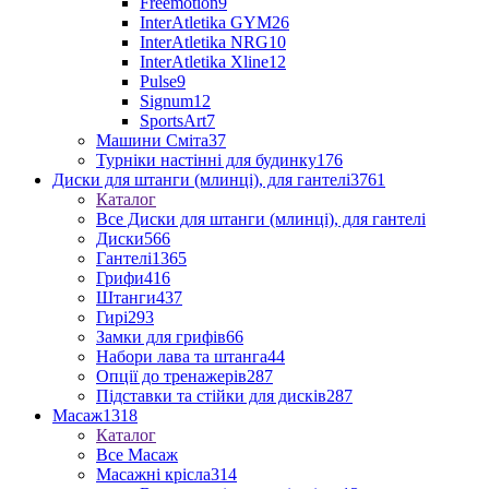
Freemotion
9
InterAtletika GYM
26
InterAtletika NRG
10
InterAtletika Xline
12
Pulse
9
Signum
12
SportsArt
7
Машини Сміта
37
Турніки настінні для будинку
176
Диски для штанги (млинці), для гантелі
3761
Каталог
Все Диски для штанги (млинці), для гантелі
Диски
566
Гантелі
1365
Грифи
416
Штанги
437
Гирі
293
Замки для грифів
66
Набори лава та штанга
44
Опції до тренажерів
287
Підставки та стійки для дисків
287
Масаж
1318
Каталог
Все Масаж
Масажні крісла
314