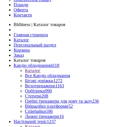
Поради
Оферта
Контакти
Bhfitness | Каталог товаров
Главная страница
Каталог
Персональный раздел
Корзина
Заказ
Каталог товаров
Кардіо обладнання
4118
Каталог
Все Кардіо обладнання
Бігові доріжки
1272
Велотренажери
1163
Орбітреки
990
Степери
208
Гребні тренажери для дому та залу
236
Вібраційні платформи
52
Спінбайки
186
Лижні тренажери
16
Настільний теніс
1237
Каталог