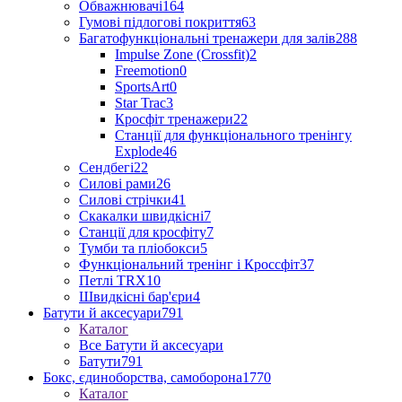
Обважнювачі
164
Гумові підлогові покриття
63
Багатофункціональні тренажери для залів
288
Impulse Zone (Crossfit)
2
Freemotion
0
SportsArt
0
Star Trac
3
Кросфіт тренажери
22
Станції для функціонального тренінгу
Explode
46
Сендбегі
22
Силові рами
26
Силові стрічки
41
Скакалки швидкісні
7
Станції для кросфіту
7
Тумби та пліобокси
5
Функціональний тренінг і Кроссфіт
37
Петлі TRX
10
Швидкісні бар'єри
4
Батути й аксесуари
791
Каталог
Все Батути й аксесуари
Батути
791
Бокс, єдиноборства, самоборона
1770
Каталог