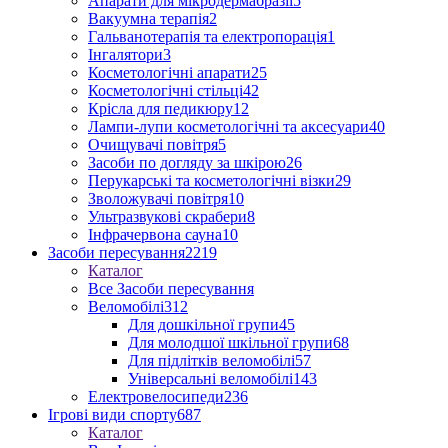
Апарати для мікродермабразії
5
Вакуумна терапія
2
Гальванотерапія та електропорація
1
Інгалятори
3
Косметологічні апарати
25
Косметологічні стільці
42
Крісла для педикюру
12
Лампи-лупи косметологічні та аксесуари
40
Очищувачі повітря
5
Засоби по догляду за шкірою
26
Перукарські та косметологічні візки
29
Зволожувачі повітря
10
Ультразвукові скрабери
8
Інфрачервона сауна
10
Засоби пересування
2219
Каталог
Все Засоби пересування
Веломобілі
312
Для дошкільної групи
45
Для молодшої шкільної групи
68
Для підлітків веломобілі
57
Універсальні веломобілі
143
Електровелосипеди
236
Ігрові види спорту
687
Каталог