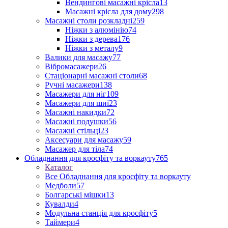
Вендингові масажні крісла
13
Масажні крісла для дому
298
Масажні столи розкладні
259
Ніжки з алюмінію
74
Ніжки з дерева
176
Ніжки з металу
9
Валики для масажу
77
Вібромасажери
26
Стаціонарні масажні столи
68
Ручні масажери
138
Масажери для ніг
109
Масажери для шиї
23
Масажні накидки
72
Масажні подушки
56
Масажні стільці
23
Аксесуари для масажу
59
Масажер для тіла
74
Обладнання для кросфіту та воркауту
765
Каталог
Все Обладнання для кросфіту та воркауту
Медболи
57
Болгарські мішки
13
Кувалди
4
Модульна станція для кросфіту
5
Таймери
4