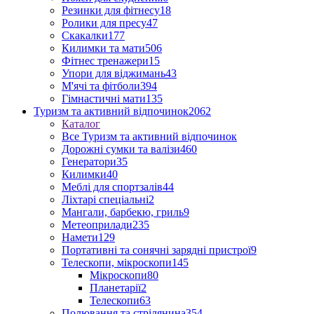
Резинки для фітнесу
18
Ролики для пресу
47
Скакалки
177
Килимки та мати
506
Фітнес тренажери
15
Упори для віджимань
43
М'ячі та фітболи
394
Гімнастичні мати
135
Туризм та активний відпочинок
2062
Каталог
Все Туризм та активний відпочинок
Дорожні сумки та валізи
460
Генератори
35
Килимки
40
Меблі для спортзалів
44
Ліхтарі спеціальні
2
Мангали, барбекю, гриль
9
Метеоприлади
235
Намети
129
Портативні та сонячні зарядні пристрої
9
Телескопи, мікроскопи
145
Мікроскопи
80
Планетарії
2
Телескопи
63
Полювання та стрілянина
354