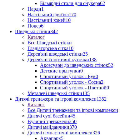
Більярдні столи для снукера
62
Нарди
1
Настільний футбол
170
Настільний хокей
10
Покер
6
Шведські стінки
342
Каталог
Все Шведські стінки
Гладіаторська сітка
10
Дерев'яні шведські стінки
25
Дерев'яні спортивні куточки
138
Аксесуари до шведських стінок
52
Детские прыгунки
0
Спортивный уголок - Бук
0
Спортивный уголок - Сосна
2
Спортивный уголок - Цветной
0
Металеві шведські стінки
135
Дитячі тренажери та ігрові комплекси
1352
Каталог
Все Дитячі тренажери та ігрові комплекси
Дитячі сухі басейни
45
Вуличні тренажери
250
Дитячі майданчики
370
Дитячі гімнастичні комплекси
326
Аквапарк
5