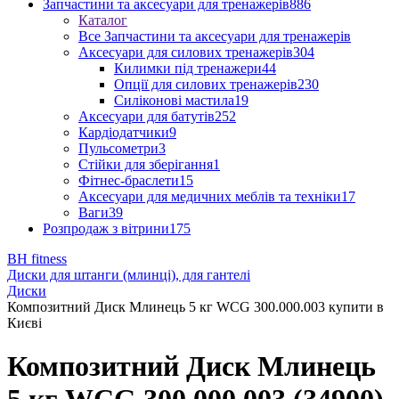
Запчастини та аксесуари для тренажерів
886
Каталог
Все Запчастини та аксесуари для тренажерів
Аксесуари для силових тренажерів
304
Килимки під тренажери
44
Опції для силових тренажерів
230
Силіконові мастила
19
Аксесуари для батутів
252
Кардіодатчики
9
Пульсометри
3
Стійки для зберігання
1
Фітнес-браслети
15
Аксесуари для медичних меблів та техніки
17
Ваги
39
Розпродаж з вітрини
175
BH fitness
Диски для штанги (млинці), для гантелі
Диски
Композитний Диск Млинець 5 кг WCG 300.000.003 купити в
Києві
Композитний Диск Млинець