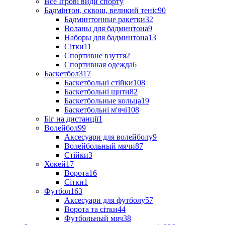
Все Ігрові види спорту
Бадмінтон, сквош, великий теніс
90
Бадминтонные ракетки
32
Воланы для бадминтона
9
Наборы для бадминтона
13
Сітки
11
Спортивне взуття
2
Спортивная одежда
6
Баскетбол
317
Баскетбольні стійки
108
Баскетбольні щити
82
Баскетбольные кольца
19
Баскетбольні м'ячі
108
Біг на дистанції
1
Волейбол
99
Аксесуари для волейболу
9
Волейбольный мячи
87
Стійки
3
Хокей
17
Ворота
16
Сітки
1
Футбол
163
Аксесуари для футболу
57
Ворота та сітки
44
Футбольный мяч
38