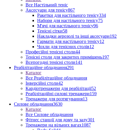
Все Настільний теніс
Аксесуари для тенісу
867
Ракетки для настільного тенісу
334
Набори для настільного тенісу
75
М'ячі для настільного тенісу
96
Тенісні сітки
58
Накладки аерозолі та інші аксесуари
192
Гармати для настільного тенісу
12
Чохли для тенісних столів
12
Професійні тенісні столи
44
Тенісні столи для закритих приміщень
197
Всепогодні тенісні столи
141
Реабілітаційне обладнання
291
Каталог
Все Реабілітаційне обладнання
Інверсійні столи
42
Кардіотренажери для реабілітації
52
Реабілітаційні силові тренажери
159
Тренажери для розтягування
13
Силове обладнання
3630
Каталог
Все Силове обладнання
Фітнес станції для дому та залу
301
Тренажери на вільних вагах
1087