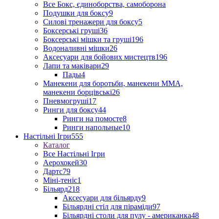
Все Бокс, єдиноборства, самоборона
Подушки для боксу
9
Силові тренажери для боксу
5
Боксерські груші
36
Боксерські мішки та груші
196
Водоналивні мішки
26
Аксесуари для бойових мистецтв
196
Лапи та маківари
29
Пады
4
Манекени для боротьби, манекени ММА,
манекени борцівські
26
Пневмогруші
17
Ринги для боксу
44
Ринги на помосте
8
Ринги напольные
10
Настільні Ігри
555
Каталог
Все Настільні Ігри
Аерохокей
30
Дартс
79
Міні-теніс
1
Більярд
218
Аксесуари для більярду
9
Більярдні стіл для піраміди
97
Більярдні столи для пулу - американка
48