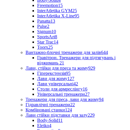
Body-Solid
4
Freemotion
15
InterAtletika GYM
25
InterAtletika X-Line
95
Panatta
13
Pulse
2
Signum
10
SportsArt
8
Star Trac
14
Toorx
25
Вантажно-блочні тренажери для залів
644
Гравітрон. Тренажери для підтягувань і
віджимань
21
Лави, стійки для преса та жиму
929
Гіперекстензія
95
Лави для жиму
127
Лави універсальні
42
Столи для армреслінгу
16
Універсальні тренажери
27
Тренажери для преса, лави для жиму
94
Гідравлічні тренажери
22
Комбіновані станки
124
Лави стійки підставки для залу
229
Body-Solid
11
Eleiko
4