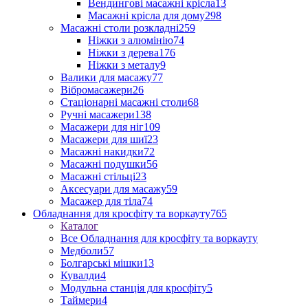
Вендингові масажні крісла
13
Масажні крісла для дому
298
Масажні столи розкладні
259
Ніжки з алюмінію
74
Ніжки з дерева
176
Ніжки з металу
9
Валики для масажу
77
Вібромасажери
26
Стаціонарні масажні столи
68
Ручні масажери
138
Масажери для ніг
109
Масажери для шиї
23
Масажні накидки
72
Масажні подушки
56
Масажні стільці
23
Аксесуари для масажу
59
Масажер для тіла
74
Обладнання для кросфіту та воркауту
765
Каталог
Все Обладнання для кросфіту та воркауту
Медболи
57
Болгарські мішки
13
Кувалди
4
Модульна станція для кросфіту
5
Таймери
4