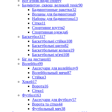
Все Ігрові види спорту
Бадмінтон, сквош, великий теніс
90
Бадминтонные ракетки
32
Воланы для бадминтона
9
Наборы для бадминтона
13
Сітки
11
Спортивне взуття
2
Спортивная одежда
6
Баскетбол
317
Баскетбольні стійки
108
Баскетбольні щити
82
Баскетбольные кольца
19
Баскетбольні м'ячі
108
Біг на дистанції
1
Волейбол
99
Аксесуари для волейболу
9
Волейбольный мячи
87
Стійки
3
Хокей
17
Ворота
16
Сітки
1
Футбол
163
Аксесуари для футболу
57
Ворота та сітки
44
Футбольный мяч
38