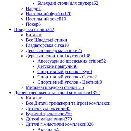
Більярдні столи для снукера
62
Нарди
1
Настільний футбол
170
Настільний хокей
10
Покер
6
Шведські стінки
342
Каталог
Все Шведські стінки
Гладіаторська сітка
10
Дерев'яні шведські стінки
25
Дерев'яні спортивні куточки
138
Аксесуари до шведських стінок
52
Детские прыгунки
0
Спортивный уголок - Бук
0
Спортивный уголок - Сосна
2
Спортивный уголок - Цветной
0
Металеві шведські стінки
135
Дитячі тренажери та ігрові комплекси
1352
Каталог
Все Дитячі тренажери та ігрові комплекси
Дитячі сухі басейни
45
Вуличні тренажери
250
Дитячі майданчики
370
Дитячі гімнастичні комплекси
326
Аквапарк
5