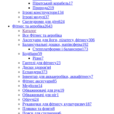
Піратський корабель
17
Природа
219
Ігрові конструктори
134
Ігрові модулі
37
Скеледроми для дітей
24
Фітнес та аеробіка
2643
Каталог
Все Фітнес та аеробіка
Аксесуари для йоги, пілатесу, фітнесу
306
Балансувальні дошки, напівсферы
192
Степплатформи і балансири
173
Бодібари
59
Різне
7
Гантелі для фітнесу
23
Диски здоров'я
4
Еспандери
373
Інвентар для аквааеробіки, аквафітнесу
7
Фітнес аксесуари
85
Медболи
14
Обважнювачі для рук
19
Обважювачі для ніг
1
Обручі
24
Рукавички для фітнесу, культуризму
187
Пляшки та фляги
8
Пояси для схуднення
6