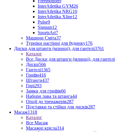
Freemotion
9
InterAtletika GYM
26
InterAtletika NRG
10
InterAtletika Xline
12
Pulse
9
Signum
12
SportsArt
7
Машини Сміта
37
Турніки настінні для будинку
176
Диски для штанги (млинці), для гантелі
3761
Каталог
Все Диски для штанги (млинці), для гантелі
Диски
566
Гантелі
1365
Грифи
416
Штанги
437
Гирі
293
Замки для грифів
66
Набори лава та штанга
44
Опції до тренажерів
287
Підставки та стійки для дисків
287
Масаж
1318
Каталог
Все Масаж
Масажні крісла
314