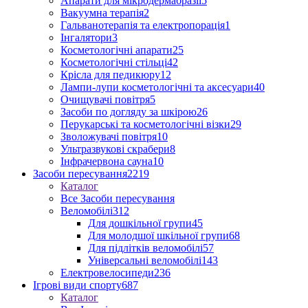
Апарати для мікродермабразії
5
Вакуумна терапія
2
Гальванотерапія та електропорація
1
Інгалятори
3
Косметологічні апарати
25
Косметологічні стільці
42
Крісла для педикюру
12
Лампи-лупи косметологічні та аксесуари
40
Очищувачі повітря
5
Засоби по догляду за шкірою
26
Перукарські та косметологічні візки
29
Зволожувачі повітря
10
Ультразвукові скрабери
8
Інфрачервона сауна
10
Засоби пересування
2219
Каталог
Все Засоби пересування
Веломобілі
312
Для дошкільної групи
45
Для молодшої шкільної групи
68
Для підлітків веломобілі
57
Універсальні веломобілі
143
Електровелосипеди
236
Ігрові види спорту
687
Каталог