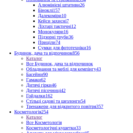
Алюмінієві штативи
26
Біноклі
157
Далекоміри
10
Кейси захисні
7
Ліхтарі тактичні
12
Монокуляри
16
Підзорні труби
36
Приціли
74
Сумки для фототехніки
16
Будинок, дача та відпочинок
856
Каталог
Все Будинок, дача та відпочинок
Обладнання та меблі для кемпінгу
43
Басейни
90
Гамаки
62
Дитячі гірки
46
Дитячі пісочниці
42
Гойдалки
162
Стільці садові та шезлонги
54
Тренажери для відкритого повітря
357
Косметологія
254
Каталог
Все Косметологія
Косметологічні кушетки
33