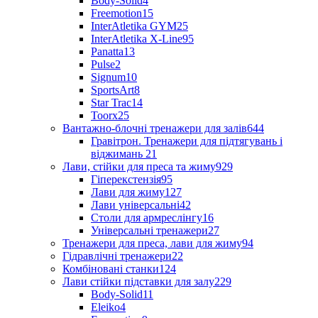
Body-Solid
4
Freemotion
15
InterAtletika GYM
25
InterAtletika X-Line
95
Panatta
13
Pulse
2
Signum
10
SportsArt
8
Star Trac
14
Toorx
25
Вантажно-блочні тренажери для залів
644
Гравітрон. Тренажери для підтягувань і
віджимань
21
Лави, стійки для преса та жиму
929
Гіперекстензія
95
Лави для жиму
127
Лави універсальні
42
Столи для армреслінгу
16
Універсальні тренажери
27
Тренажери для преса, лави для жиму
94
Гідравлічні тренажери
22
Комбіновані станки
124
Лави стійки підставки для залу
229
Body-Solid
11
Eleiko
4