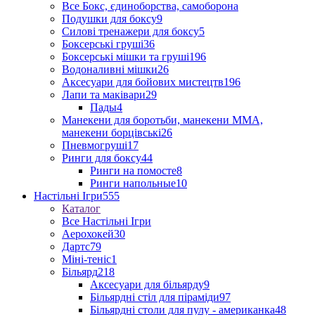
Все Бокс, єдиноборства, самоборона
Подушки для боксу
9
Силові тренажери для боксу
5
Боксерські груші
36
Боксерські мішки та груші
196
Водоналивні мішки
26
Аксесуари для бойових мистецтв
196
Лапи та маківари
29
Пады
4
Манекени для боротьби, манекени ММА,
манекени борцівські
26
Пневмогруші
17
Ринги для боксу
44
Ринги на помосте
8
Ринги напольные
10
Настільні Ігри
555
Каталог
Все Настільні Ігри
Аерохокей
30
Дартс
79
Міні-теніс
1
Більярд
218
Аксесуари для більярду
9
Більярдні стіл для піраміди
97
Більярдні столи для пулу - американка
48