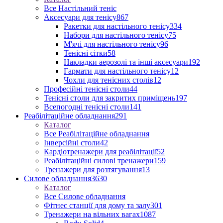
Все Настільний теніс
Аксесуари для тенісу
867
Ракетки для настільного тенісу
334
Набори для настільного тенісу
75
М'ячі для настільного тенісу
96
Тенісні сітки
58
Накладки аерозолі та інші аксесуари
192
Гармати для настільного тенісу
12
Чохли для тенісних столів
12
Професійні тенісні столи
44
Тенісні столи для закритих приміщень
197
Всепогодні тенісні столи
141
Реабілітаційне обладнання
291
Каталог
Все Реабілітаційне обладнання
Інверсійні столи
42
Кардіотренажери для реабілітації
52
Реабілітаційні силові тренажери
159
Тренажери для розтягування
13
Силове обладнання
3630
Каталог
Все Силове обладнання
Фітнес станції для дому та залу
301
Тренажери на вільних вагах
1087