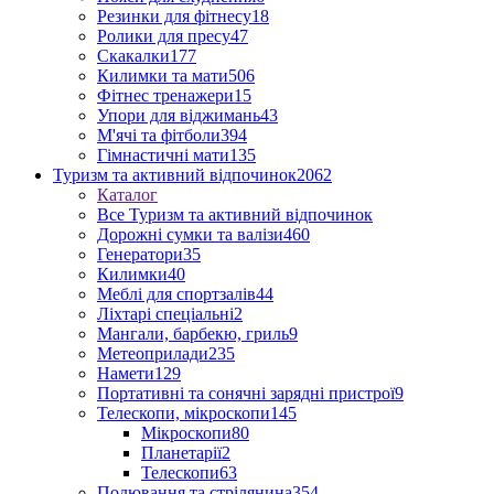
Резинки для фітнесу
18
Ролики для пресу
47
Скакалки
177
Килимки та мати
506
Фітнес тренажери
15
Упори для віджимань
43
М'ячі та фітболи
394
Гімнастичні мати
135
Туризм та активний відпочинок
2062
Каталог
Все Туризм та активний відпочинок
Дорожні сумки та валізи
460
Генератори
35
Килимки
40
Меблі для спортзалів
44
Ліхтарі спеціальні
2
Мангали, барбекю, гриль
9
Метеоприлади
235
Намети
129
Портативні та сонячні зарядні пристрої
9
Телескопи, мікроскопи
145
Мікроскопи
80
Планетарії
2
Телескопи
63
Полювання та стрілянина
354