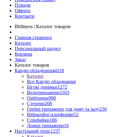
Поради
Оферта
Контакти
Bhfitness | Каталог товаров
Главная страница
Каталог
Персональный раздел
Корзина
Заказ
Каталог товаров
Кардіо обладнання
4118
Каталог
Все Кардіо обладнання
Бігові доріжки
1272
Велотренажери
1163
Орбітреки
990
Степери
208
Гребні тренажери для дому та залу
236
Вібраційні платформи
52
Спінбайки
186
Лижні тренажери
16
Настільний теніс
1237
Каталог