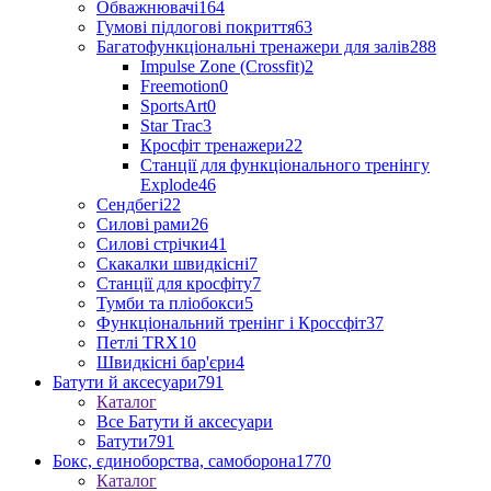
Обважнювачі
164
Гумові підлогові покриття
63
Багатофункціональні тренажери для залів
288
Impulse Zone (Crossfit)
2
Freemotion
0
SportsArt
0
Star Trac
3
Кросфіт тренажери
22
Станції для функціонального тренінгу
Explode
46
Сендбегі
22
Силові рами
26
Силові стрічки
41
Скакалки швидкісні
7
Станції для кросфіту
7
Тумби та пліобокси
5
Функціональний тренінг і Кроссфіт
37
Петлі TRX
10
Швидкісні бар'єри
4
Батути й аксесуари
791
Каталог
Все Батути й аксесуари
Батути
791
Бокс, єдиноборства, самоборона
1770
Каталог