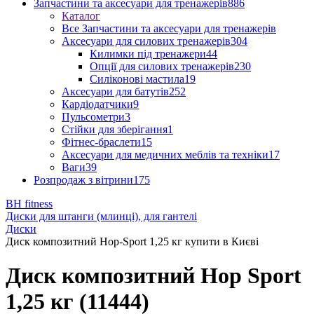
Запчастини та аксесуари для тренажерів
886
Каталог
Все Запчастини та аксесуари для тренажерів
Аксесуари для силових тренажерів
304
Килимки під тренажери
44
Опції для силових тренажерів
230
Силіконові мастила
19
Аксесуари для батутів
252
Кардіодатчики
9
Пульсометри
3
Стійки для зберігання
1
Фітнес-браслети
15
Аксесуари для медичних меблів та техніки
17
Ваги
39
Розпродаж з вітрини
175
BH fitness
Диски для штанги (млинці), для гантелі
Диски
Диск композитний Hop-Sport 1,25 кг купити в Києві
Диск композитний Hop Sport
1,25 кг (11444)