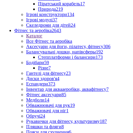
Піратський корабель
17
Природа
219
Ігрові конструктори
134
Ігрові модулі
37
Скеледроми для дітей
24
Фітнес та аеробіка
2643
Каталог
Все Фітнес та аеробіка
Аксесуари для йоги, пілатесу, фітнесу
306
Балансувальні дошки, напівсферы
192
Степплатформи і балансири
173
Бодібари
59
Різне
7
Гантелі для фітнесу
23
Диски здоров'я
4
Еспандери
373
Інвентар для аквааеробіки, аквафітнесу
7
Фітнес аксесуари
85
Медболи
14
Обважнювачі для рук
19
Обважювачі для ніг
1
Обручі
24
Рукавички для фітнесу, культуризму
187
Пляшки та фляги
8
Пояси для схуднення
6