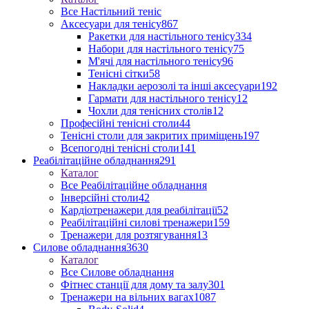
Все Настільний теніс
Аксесуари для тенісу
867
Ракетки для настільного тенісу
334
Набори для настільного тенісу
75
М'ячі для настільного тенісу
96
Тенісні сітки
58
Накладки аерозолі та інші аксесуари
192
Гармати для настільного тенісу
12
Чохли для тенісних столів
12
Професійні тенісні столи
44
Тенісні столи для закритих приміщень
197
Всепогодні тенісні столи
141
Реабілітаційне обладнання
291
Каталог
Все Реабілітаційне обладнання
Інверсійні столи
42
Кардіотренажери для реабілітації
52
Реабілітаційні силові тренажери
159
Тренажери для розтягування
13
Силове обладнання
3630
Каталог
Все Силове обладнання
Фітнес станції для дому та залу
301
Тренажери на вільних вагах
1087