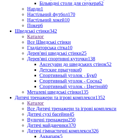
Більярдні столи для снукера
62
Нарди
1
Настільний футбол
170
Настільний хокей
10
Покер
6
Шведські стінки
342
Каталог
Все Шведські стінки
Гладіаторська сітка
10
Дерев'яні шведські стінки
25
Дерев'яні спортивні куточки
138
Аксесуари до шведських стінок
52
Детские прыгунки
0
Спортивный уголок - Бук
0
Спортивный уголок - Сосна
2
Спортивный уголок - Цветной
0
Металеві шведські стінки
135
Дитячі тренажери та ігрові комплекси
1352
Каталог
Все Дитячі тренажери та ігрові комплекси
Дитячі сухі басейни
45
Вуличні тренажери
250
Дитячі майданчики
370
Дитячі гімнастичні комплекси
326
Аквапарк
5