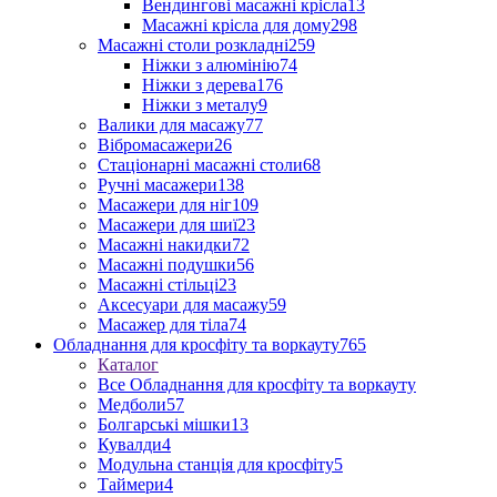
Вендингові масажні крісла
13
Масажні крісла для дому
298
Масажні столи розкладні
259
Ніжки з алюмінію
74
Ніжки з дерева
176
Ніжки з металу
9
Валики для масажу
77
Вібромасажери
26
Стаціонарні масажні столи
68
Ручні масажери
138
Масажери для ніг
109
Масажери для шиї
23
Масажні накидки
72
Масажні подушки
56
Масажні стільці
23
Аксесуари для масажу
59
Масажер для тіла
74
Обладнання для кросфіту та воркауту
765
Каталог
Все Обладнання для кросфіту та воркауту
Медболи
57
Болгарські мішки
13
Кувалди
4
Модульна станція для кросфіту
5
Таймери
4