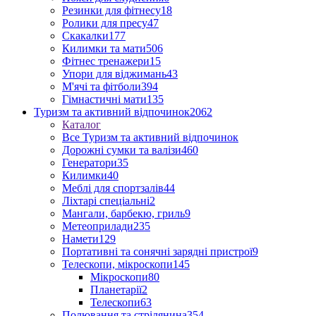
Резинки для фітнесу
18
Ролики для пресу
47
Скакалки
177
Килимки та мати
506
Фітнес тренажери
15
Упори для віджимань
43
М'ячі та фітболи
394
Гімнастичні мати
135
Туризм та активний відпочинок
2062
Каталог
Все Туризм та активний відпочинок
Дорожні сумки та валізи
460
Генератори
35
Килимки
40
Меблі для спортзалів
44
Ліхтарі спеціальні
2
Мангали, барбекю, гриль
9
Метеоприлади
235
Намети
129
Портативні та сонячні зарядні пристрої
9
Телескопи, мікроскопи
145
Мікроскопи
80
Планетарії
2
Телескопи
63
Полювання та стрілянина
354