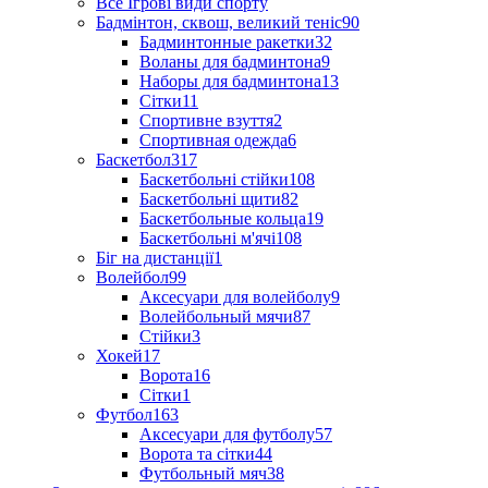
Все Ігрові види спорту
Бадмінтон, сквош, великий теніс
90
Бадминтонные ракетки
32
Воланы для бадминтона
9
Наборы для бадминтона
13
Сітки
11
Спортивне взуття
2
Спортивная одежда
6
Баскетбол
317
Баскетбольні стійки
108
Баскетбольні щити
82
Баскетбольные кольца
19
Баскетбольні м'ячі
108
Біг на дистанції
1
Волейбол
99
Аксесуари для волейболу
9
Волейбольный мячи
87
Стійки
3
Хокей
17
Ворота
16
Сітки
1
Футбол
163
Аксесуари для футболу
57
Ворота та сітки
44
Футбольный мяч
38