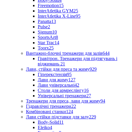
Body-Solid
4
Freemotion
15
InterAtletika GYM
25
InterAtletika X-Line
95
Panatta
13
Pulse
2
Signum
10
SportsArt
8
Star Trac
14
Toorx
25
Вантажно-блочні тренажери для залів
644
Гравітрон. Тренажери для підтягувань і
віджимань
21
Лави, стійки для преса та жиму
929
Гіперекстензія
95
Лави для жиму
127
Лави універсальні
42
Столи для армреслінгу
16
Універсальні тренажери
27
Тренажери для преса, лави для жиму
94
Гідравлічні тренажери
22
Комбіновані станки
124
Лави стійки підставки для залу
229
Body-Solid
11
Eleiko
4