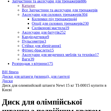
Запчастини та аксесуари для тренажерів
886
Каталог
Все Запчастини та аксесуари для тренажерів
Аксесуари для силових тренажерів
304
Килимки під тренажери
44
Опції для силових тренажерів
230
Силіконові мастила
19
Аксесуари для батутів
252
Кардіодатчики
9
Пульсометри
3
Стійки для зберігання
1
Фітнес-браслети
15
Аксесуари для медичних меблів та техніки
17
Ваги
39
Розпродаж з вітрини
175
BH fitness
Диски для штанги (млинці), для гантелі
Диски
Диск для олимпийской штанги Newt 15 кг TI-00015 купити в
Києві
Диск для олімпійської