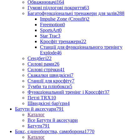
Обважнювачі
164
Гумові підлогові покриття
63
Багатофункціональні тренажери для залів
288
Impulse Zone (Crossfit)
2
Freemotion
0
SportsArt
0
Star Trac
3
Кросфіт тренажери
22
Станції для функціонального тренінгу
Explode
46
Сендбегі
22
Силові рами
26
Силові стрічки
41
Скакалки швидкісні
7
Станції для кросфіту
7
Тумби та пліобокси
5
Функціональний тренінг і Кроссфіт
37
Петлі TRX
10
Швидкісні бар'єри
4
Батути й аксесуари
791
Каталог
Все Батути й аксесуари
Батути
791
Бокс, єдиноборства, самоборона
1770
Каталог