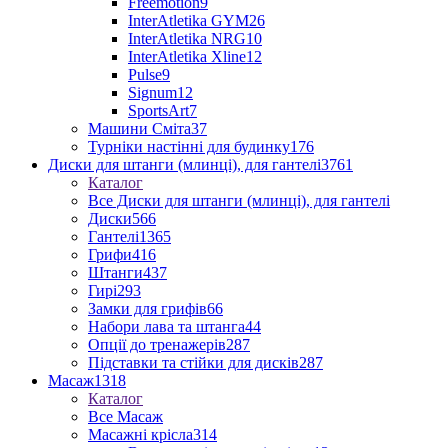
Freemotion
9
InterAtletika GYM
26
InterAtletika NRG
10
InterAtletika Xline
12
Pulse
9
Signum
12
SportsArt
7
Машини Сміта
37
Турніки настінні для будинку
176
Диски для штанги (млинці), для гантелі
3761
Каталог
Все Диски для штанги (млинці), для гантелі
Диски
566
Гантелі
1365
Грифи
416
Штанги
437
Гирі
293
Замки для грифів
66
Набори лава та штанга
44
Опції до тренажерів
287
Підставки та стійки для дисків
287
Масаж
1318
Каталог
Все Масаж
Масажні крісла
314