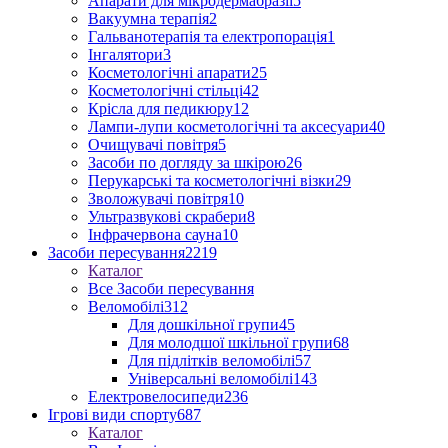
Апарати для мікродермабразії
5
Вакуумна терапія
2
Гальванотерапія та електропорація
1
Інгалятори
3
Косметологічні апарати
25
Косметологічні стільці
42
Крісла для педикюру
12
Лампи-лупи косметологічні та аксесуари
40
Очищувачі повітря
5
Засоби по догляду за шкірою
26
Перукарські та косметологічні візки
29
Зволожувачі повітря
10
Ультразвукові скрабери
8
Інфрачервона сауна
10
Засоби пересування
2219
Каталог
Все Засоби пересування
Веломобілі
312
Для дошкільної групи
45
Для молодшої шкільної групи
68
Для підлітків веломобілі
57
Універсальні веломобілі
143
Електровелосипеди
236
Ігрові види спорту
687
Каталог