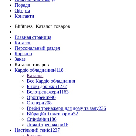
Поради
Оферта
Контакти
Bhfitness | Каталог товаров
Главная страница
Каталог
Персональный раздел
Корзина
Заказ
Каталог товаров
Кардіо обладнання
4118
Каталог
Все Кардіо обладнання
Бігові доріжки
1272
Велотренажери
1163
Орбітреки
990
Степери
208
Гребні тренажери для дому та залу
236
Вібраційні платформи
52
Спінбайки
186
Лижні тренажери
16
Настільний теніс
1237
Каталог