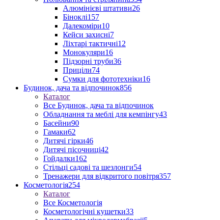
Алюмінієві штативи
26
Біноклі
157
Далекоміри
10
Кейси захисні
7
Ліхтарі тактичні
12
Монокуляри
16
Підзорні труби
36
Приціли
74
Сумки для фототехніки
16
Будинок, дача та відпочинок
856
Каталог
Все Будинок, дача та відпочинок
Обладнання та меблі для кемпінгу
43
Басейни
90
Гамаки
62
Дитячі гірки
46
Дитячі пісочниці
42
Гойдалки
162
Стільці садові та шезлонги
54
Тренажери для відкритого повітря
357
Косметологія
254
Каталог
Все Косметологія
Косметологічні кушетки
33