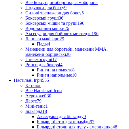
Все Бокс, єдиноборства, самоборона
Подушки для боксу
9
Силові тренажери для боксу
5
Боксерські груші
36
Боксерські мішки та груші
196
Водоналивні мішки
26
Аксесуари для бойових мистецтв
196
Лапи та маківари
29
Пады
4
Манекени для боротьби, манекени ММА,
манекени борцівські
26
Пневмогруші
17
Ринги для боксу
44
Ринги на помосте
8
Ринги напольные
10
Настільні Ігри
555
Каталог
Все Настільні Ігри
Аерохокей
30
Дартс
79
Міні-теніс
1
Більярд
218
Аксесуари для більярду
9
Більярдні стіл для піраміди
97
Більярдні столи для пулу - американка
48