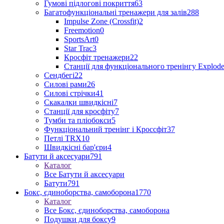
Гумові підлогові покриття
63
Багатофункціональні тренажери для залів
288
Impulse Zone (Crossfit)
2
Freemotion
0
SportsArt
0
Star Trac
3
Кросфіт тренажери
22
Станції для функціонального тренінгу Explod
Сендбегі
22
Силові рами
26
Силові стрічки
41
Скакалки швидкісні
7
Станції для кросфіту
7
Тумби та пліобокси
5
Функціональний тренінг і Кроссфіт
37
Петлі TRX
10
Швидкісні бар'єри
4
Батути й аксесуари
791
Каталог
Все Батути й аксесуари
Батути
791
Бокс, єдиноборства, самоборона
1770
Каталог
Все Бокс, єдиноборства, самоборона
Подушки для боксу
9