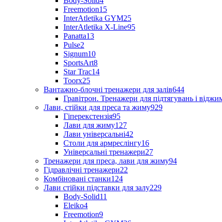
Body-Solid
4
Freemotion
15
InterAtletika GYM
25
InterAtletika X-Line
95
Panatta
13
Pulse
2
Signum
10
SportsArt
8
Star Trac
14
Toorx
25
Вантажно-блочні тренажери для залів
644
Гравітрон. Тренажери для підтягувань і відж
Лави, стійки для преса та жиму
929
Гіперекстензія
95
Лави для жиму
127
Лави універсальні
42
Столи для армреслінгу
16
Універсальні тренажери
27
Тренажери для преса, лави для жиму
94
Гідравлічні тренажери
22
Комбіновані станки
124
Лави стійки підставки для залу
229
Body-Solid
11
Eleiko
4
Freemotion
9