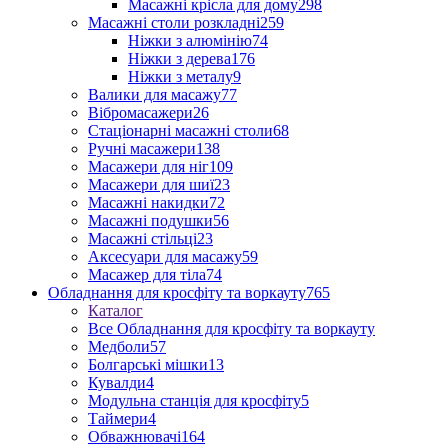
Масажні крісла для дому
298
Масажні столи розкладні
259
Ніжки з алюмінію
74
Ніжки з дерева
176
Ніжки з металу
9
Валики для масажу
77
Вібромасажери
26
Стаціонарні масажні столи
68
Ручні масажери
138
Масажери для ніг
109
Масажери для шиї
23
Масажні накидки
72
Масажні подушки
56
Масажні стільці
23
Аксесуари для масажу
59
Масажер для тіла
74
Обладнання для кросфіту та воркауту
765
Каталог
Все Обладнання для кросфіту та воркауту
Медболи
57
Болгарські мішки
13
Кувалди
4
Модульна станція для кросфіту
5
Таймери
4
Обважнювачі
164