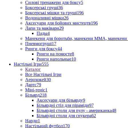
Силові тренажери для боксу
5
Боксерські груші
36
Боксерські мішки та груші
196
Водоналивні мішки
26
Аксесуари для бойових мистецтв
196
Лапи та маківари
29
Пады
4
Манекени для боротьби, манекени ММА, манекени 
Пневмогруші
17
Ринги для боксу
44
Ринги на помосте
8
Ринги напольные
10
Настільні Ігри
555
Каталог
Все Настільні Ігри
Аерохокей
30
Дартс
79
Міні-теніс
1
Більярд
218
Аксесуари для більярду
9
Більярдні стіл для піраміди
97
Більярдні столи для пулу - американка
48
Більярдні столи для снукера
62
Нарди
1
Настільний футбол
170