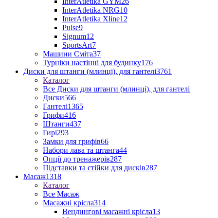
InterAtletika GYM
26
InterAtletika NRG
10
InterAtletika Xline
12
Pulse
9
Signum
12
SportsArt
7
Машини Сміта
37
Турніки настінні для будинку
176
Диски для штанги (млинці), для гантелі
3761
Каталог
Все Диски для штанги (млинці), для гантелі
Диски
566
Гантелі
1365
Грифи
416
Штанги
437
Гирі
293
Замки для грифів
66
Набори лава та штанга
44
Опції до тренажерів
287
Підставки та стійки для дисків
287
Масаж
1318
Каталог
Все Масаж
Масажні крісла
314
Вендингові масажні крісла
13