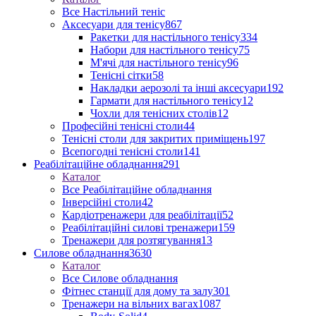
Все Настільний теніс
Аксесуари для тенісу
867
Ракетки для настільного тенісу
334
Набори для настільного тенісу
75
М'ячі для настільного тенісу
96
Тенісні сітки
58
Накладки аерозолі та інші аксесуари
192
Гармати для настільного тенісу
12
Чохли для тенісних столів
12
Професійні тенісні столи
44
Тенісні столи для закритих приміщень
197
Всепогодні тенісні столи
141
Реабілітаційне обладнання
291
Каталог
Все Реабілітаційне обладнання
Інверсійні столи
42
Кардіотренажери для реабілітації
52
Реабілітаційні силові тренажери
159
Тренажери для розтягування
13
Силове обладнання
3630
Каталог
Все Силове обладнання
Фітнес станції для дому та залу
301
Тренажери на вільних вагах
1087