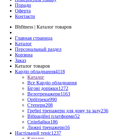
Поради
Оферта
Контакти
Bhfitness | Каталог товаров
Главная страница
Каталог
Персональный раздел
Корзина
Заказ
Каталог товаров
Кардіо обладнання
4118
Каталог
Все Кардіо обладнання
Бігові доріжки
1272
Велотренажери
1163
Орбітреки
990
Степери
208
Гребні тренажери для дому та залу
236
Вібраційні платформи
52
Спінбайки
186
Лижні тренажери
16
Настільний теніс
1237
Каталог