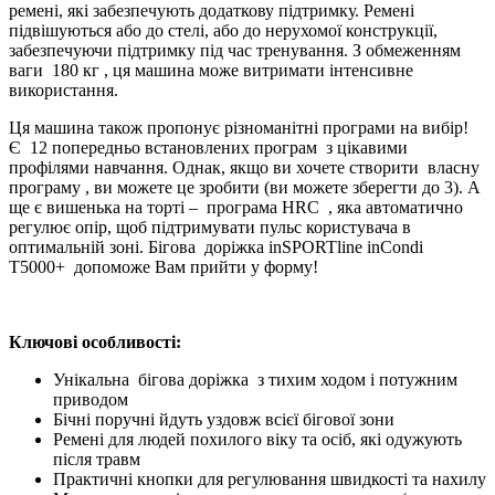
ремені, які забезпечують додаткову підтримку. Ремені
підвішуються або до стелі, або до нерухомої конструкції,
забезпечуючи підтримку під час тренування. З обмеженням
ваги 180 кг , ця машина може витримати інтенсивне
використання.
Ця машина також пропонує різноманітні програми на вибір!
Є 12 попередньо встановлених програм з цікавими
профілями навчання. Однак, якщо ви хочете створити власну
програму , ви можете це зробити (ви можете зберегти до 3). А
ще є вишенька на торті – програма HRC , яка автоматично
регулює опір, щоб підтримувати пульс користувача в
оптимальній зоні. Бігова доріжка inSPORTline inCondi
T5000+ допоможе Вам прийти у форму!
Ключові особливості:
Унікальна бігова доріжка з тихим ходом і потужним
приводом
Бічні поручні йдуть уздовж всієї бігової зони
Ремені для людей похилого віку та осіб, які одужують
після травм
Практичні кнопки для регулювання швидкості та нахилу