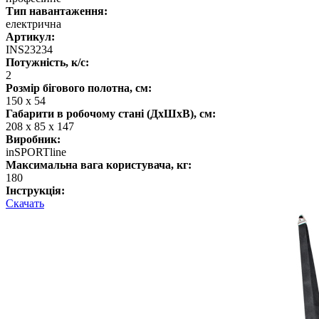
Тип навантаження:
електрична
Артикул:
INS23234
Потужність, к/с:
2
Розмір бігового полотна, см:
150 х 54
Габарити в робочому стані (ДхШхВ), см:
208 х 85 х 147
Виробник:
inSPORTline
Максимальна вага користувача, кг:
180
Інструкція:
Скачать