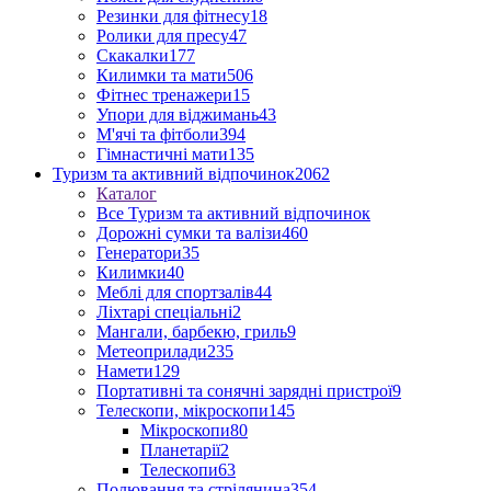
Резинки для фітнесу
18
Ролики для пресу
47
Скакалки
177
Килимки та мати
506
Фітнес тренажери
15
Упори для віджимань
43
М'ячі та фітболи
394
Гімнастичні мати
135
Туризм та активний відпочинок
2062
Каталог
Все Туризм та активний відпочинок
Дорожні сумки та валізи
460
Генератори
35
Килимки
40
Меблі для спортзалів
44
Ліхтарі спеціальні
2
Мангали, барбекю, гриль
9
Метеоприлади
235
Намети
129
Портативні та сонячні зарядні пристрої
9
Телескопи, мікроскопи
145
Мікроскопи
80
Планетарії
2
Телескопи
63
Полювання та стрілянина
354