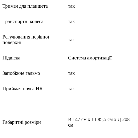
Тримач для планшета
так
Транспортні колеса
так
Регулювання нерівної
так
поверхні
Підвіска
Система амортизації
Запобіжне гальмо
так
Приймач пояса HR
так
В 147 см х Ш 85,5 см х Д 208
Габаритні розміри
см