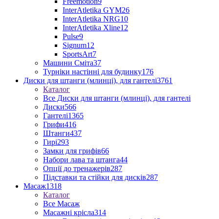
Freemotion
9
InterAtletika GYM
26
InterAtletika NRG
10
InterAtletika Xline
12
Pulse
9
Signum
12
SportsArt
7
Машини Сміта
37
Турніки настінні для будинку
176
Диски для штанги (млинці), для гантелі
3761
Каталог
Все Диски для штанги (млинці), для гантелі
Диски
566
Гантелі
1365
Грифи
416
Штанги
437
Гирі
293
Замки для грифів
66
Набори лава та штанга
44
Опції до тренажерів
287
Підставки та стійки для дисків
287
Масаж
1318
Каталог
Все Масаж
Масажні крісла
314