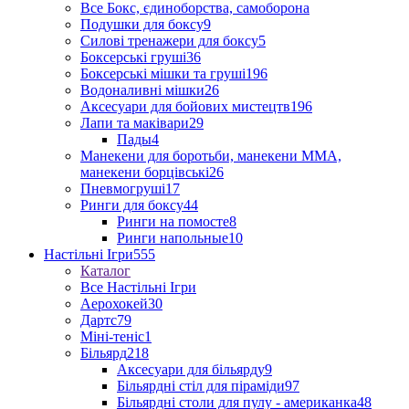
Все Бокс, єдиноборства, самоборона
Подушки для боксу
9
Силові тренажери для боксу
5
Боксерські груші
36
Боксерські мішки та груші
196
Водоналивні мішки
26
Аксесуари для бойових мистецтв
196
Лапи та маківари
29
Пады
4
Манекени для боротьби, манекени ММА,
манекени борцівські
26
Пневмогруші
17
Ринги для боксу
44
Ринги на помосте
8
Ринги напольные
10
Настільні Ігри
555
Каталог
Все Настільні Ігри
Аерохокей
30
Дартс
79
Міні-теніс
1
Більярд
218
Аксесуари для більярду
9
Більярдні стіл для піраміди
97
Більярдні столи для пулу - американка
48