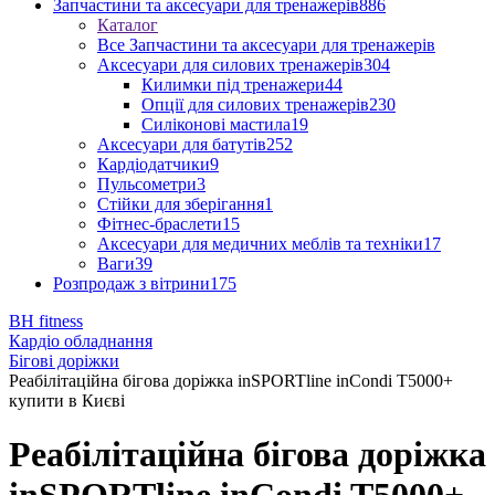
Запчастини та аксесуари для тренажерів
886
Каталог
Все Запчастини та аксесуари для тренажерів
Аксесуари для силових тренажерів
304
Килимки під тренажери
44
Опції для силових тренажерів
230
Силіконові мастила
19
Аксесуари для батутів
252
Кардіодатчики
9
Пульсометри
3
Стійки для зберігання
1
Фітнес-браслети
15
Аксесуари для медичних меблів та техніки
17
Ваги
39
Розпродаж з вітрини
175
BH fitness
Кардіо обладнання
Бігові доріжки
Реабілітаційна бігова доріжка inSPORTline inCondi T5000+
купити в Києві
Реабілітаційна бігова доріжка