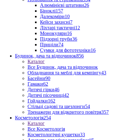
Алюмінієві штативи
26
Біноклі
157
Далекоміри
10
Кейси захисні
7
Ліхтарі тактичні
12
Монокуляри
16
Підзорні труби
36
Приціли
74
Сумки для фототехніки
16
Будинок, дача та відпочинок
856
Каталог
Все Будинок, дача та відпочинок
Обладнання та меблі для кемпінгу
43
Басейни
90
Гамаки
62
Дитячі гірки
46
Дитячі пісочниці
42
Гойдалки
162
Стільці садові та шезлонги
54
Тренажери для відкритого повітря
357
Косметологія
254
Каталог
Все Косметологія
Косметологічні кушетки
33