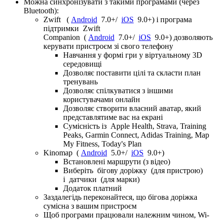
Можна синхронізувати з такими програмами (через
Bluetooth):
Zwift (
Android
7.0+/
iOS
9.0+) і програма
підтримки Zwift
Companion (
Android
7.0+/
iOS
9.0+) дозволяють
керувати пристроєм зі свого телефону
Навчання у формі гри у віртуальному 3D
середовищі
Дозволяє поставити цілі та скласти план
тренувань
Дозволяє спілкуватися з іншими
користувачами онлайн
Дозволяє створити власний аватар, який
представлятиме вас на екрані
Сумісність із Apple Health, Strava, Training
Peaks, Garmin Connect, Adidas Training, Map
My Fitness, Today's Plan
Kinomap (
Android
5.0+/
iOS
9.0+)
Встановлені маршрути (з відео)
Виберіть бігову доріжку (для пристрою)
і датчики (для марки)
Додаток платний
Заздалегідь переконайтеся, що бігова доріжка
сумісна з вашим пристроєм
Щоб програми працювали належним чином, Wi-