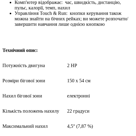
Комп'ютер відображає: час, швидкість, дистанцію,
пульс, калорії, темп, нахил
Управління Touch & Run: кнопки керування також
можна знайти на бічних рейках; ви можете розпочати/
завершити навчання лише однією кнопкою
Технічний опис:
Потужність двигуна
2 HP
Розміри бігової зони
150 х 54 см
Нахил бігової зони
електронні
Кількість положень нахилу
22 градуси
Максимальний нахил
4,5° (7,87 %)