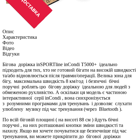
Опис
Характеристика
Фото
Відео
Відгуки
Бігова доріжка inSPORTline inCondi T5000+ ідеально
підходить для тих, хто не готовий бігати на високій швидкості
та/або відновлюється після травми/операції. Велика зона для
бігу, максимальна швидкість 8 км/год і безпечні бічні
поручні роблять цю бігову доріжку ідеальною для людей з
обмеженою рухливістю. А оскільки ця модель є частиною
інтерактивної серії inCondi , вона синхронізується
з розумними програмами для тренувань і дозволяє слухати
улюблену музику під час тренування (через Bluetooth ).
По всій біговій площині ( на висоті 88 см ) йдуть бічні
поручні , на них розташовані кнопки зміни швидкості та
нахилу. Якщо ви хочете почуватися ще безпечніше під час
тренування, ви можете прикріпити до бігової доріжки