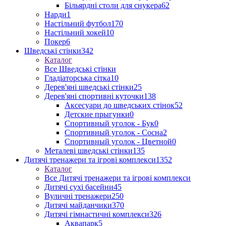
Більярдні столи для снукера
62
Нарди
1
Настільний футбол
170
Настільний хокей
10
Покер
6
Шведські стінки
342
Каталог
Все Шведські стінки
Гладіаторська сітка
10
Дерев'яні шведські стінки
25
Дерев'яні спортивні куточки
138
Аксесуари до шведських стінок
52
Детские прыгунки
0
Спортивный уголок - Бук
0
Спортивный уголок - Сосна
2
Спортивный уголок - Цветной
0
Металеві шведські стінки
135
Дитячі тренажери та ігрові комплекси
1352
Каталог
Все Дитячі тренажери та ігрові комплекси
Дитячі сухі басейни
45
Вуличні тренажери
250
Дитячі майданчики
370
Дитячі гімнастичні комплекси
326
Аквапарк
5