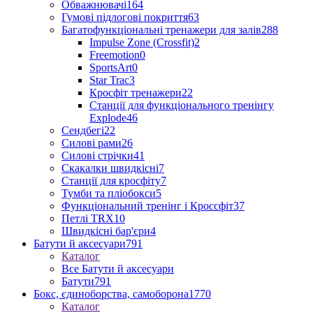
Обважнювачі
164
Гумові підлогові покриття
63
Багатофункціональні тренажери для залів
288
Impulse Zone (Crossfit)
2
Freemotion
0
SportsArt
0
Star Trac
3
Кросфіт тренажери
22
Станції для функціонального тренінгу
Explode
46
Сендбегі
22
Силові рами
26
Силові стрічки
41
Скакалки швидкісні
7
Станції для кросфіту
7
Тумби та пліобокси
5
Функціональний тренінг і Кроссфіт
37
Петлі TRX
10
Швидкісні бар'єри
4
Батути й аксесуари
791
Каталог
Все Батути й аксесуари
Батути
791
Бокс, єдиноборства, самоборона
1770
Каталог