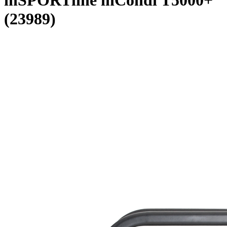
inSPORTline inCondi T5000+
(23989)