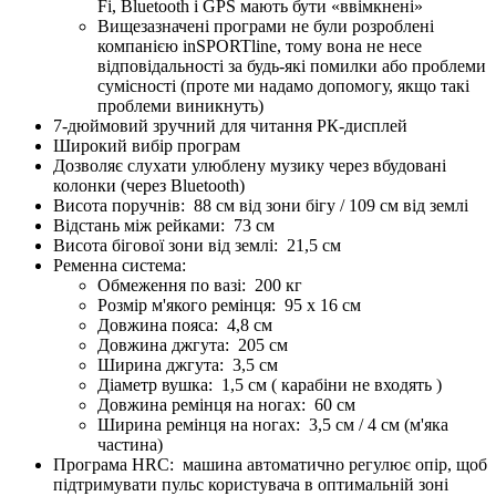
Fi, Bluetooth і GPS мають бути «ввімкнені»
Вищезазначені програми не були розроблені
компанією inSPORTline, тому вона не несе
відповідальності за будь-які помилки або проблеми
сумісності (проте ми надамо допомогу, якщо такі
проблеми виникнуть)
7-дюймовий зручний для читання РК-дисплей
Широкий вибір програм
Дозволяє слухати улюблену музику через вбудовані
колонки (через Bluetooth)
Висота поручнів: 88 см від зони бігу / 109 см від землі
Відстань між рейками: 73 см
Висота бігової зони від землі: 21,5 см
Ременна система:
Обмеження по вазі: 200 кг
Розмір м'якого ремінця: 95 х 16 см
Довжина пояса: 4,8 см
Довжина джгута: 205 см
Ширина джгута: 3,5 см
Діаметр вушка: 1,5 см ( карабіни не входять )
Довжина ремінця на ногах: 60 см
Ширина ремінця на ногах: 3,5 см / 4 см (м'яка
частина)
Програма HRC: машина автоматично регулює опір, щоб
підтримувати пульс користувача в оптимальній зоні