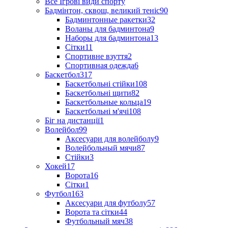
Все Ігрові види спорту
Бадмінтон, сквош, великий теніс
90
Бадминтонные ракетки
32
Воланы для бадминтона
9
Наборы для бадминтона
13
Сітки
11
Спортивне взуття
2
Спортивная одежда
6
Баскетбол
317
Баскетбольні стійки
108
Баскетбольні щити
82
Баскетбольные кольца
19
Баскетбольні м'ячі
108
Біг на дистанції
1
Волейбол
99
Аксесуари для волейболу
9
Волейбольный мячи
87
Стійки
3
Хокей
17
Ворота
16
Сітки
1
Футбол
163
Аксесуари для футболу
57
Ворота та сітки
44
Футбольный мяч
38