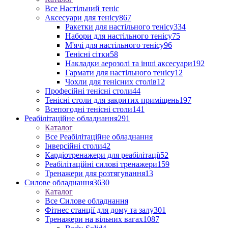
Все Настільний теніс
Аксесуари для тенісу
867
Ракетки для настільного тенісу
334
Набори для настільного тенісу
75
М'ячі для настільного тенісу
96
Тенісні сітки
58
Накладки аерозолі та інші аксесуари
192
Гармати для настільного тенісу
12
Чохли для тенісних столів
12
Професійні тенісні столи
44
Тенісні столи для закритих приміщень
197
Всепогодні тенісні столи
141
Реабілітаційне обладнання
291
Каталог
Все Реабілітаційне обладнання
Інверсійні столи
42
Кардіотренажери для реабілітації
52
Реабілітаційні силові тренажери
159
Тренажери для розтягування
13
Силове обладнання
3630
Каталог
Все Силове обладнання
Фітнес станції для дому та залу
301
Тренажери на вільних вагах
1087