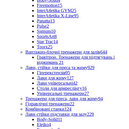
Body-Solid
4
Freemotion
15
InterAtletika GYM
25
InterAtletika X-Line
95
Panatta
13
Pulse
2
Signum
10
SportsArt
8
Star Trac
14
Toorx
25
Вантажно-блочні тренажери для залів
644
Гравітрон. Тренажери для підтягувань і
віджимань
21
Лави, стійки для преса та жиму
929
Гіперекстензія
95
Лави для жиму
127
Лави універсальні
42
Столи для армреслінгу
16
Універсальні тренажери
27
Тренажери для преса, лави для жиму
94
Гідравлічні тренажери
22
Комбіновані станки
124
Лави стійки підставки для залу
229
Body-Solid
11
Eleiko
4