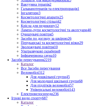
Апарати для мікродермабразії
5
Вакуумна терапія
2
Гальванотерапія та електропорація
1
Інгалятори
3
Косметологічні апарати
25
Косметологічні стільці
42
Крісла для педикюру
12
Лампи-лупи косметологічні та аксесуари
40
Очищувачі повітря
5
Засоби по догляду за шкірою
26
Перукарські та косметологічні візки
29
Зволожувачі повітря
10
Ультразвукові скрабери
8
Інфрачервона сауна
10
Засоби пересування
2219
Каталог
Все Засоби пересування
Веломобілі
312
Для дошкільної групи
45
Для молодшої шкільної групи
68
Для підлітків веломобілі
57
Універсальні веломобілі
143
Електровелосипеди
236
Ігрові види спорту
687
Каталог