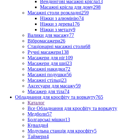
Вендингові масажні крісла
13
Масажні крісла для дому
298
Масажні столи розкладні
259
Ніжки з алюмінію
74
Ніжки з дерева
176
Ніжки з металу
9
Валики для масажу
77
Вібромасажери
26
Стаціонарні масажні столи
68
Ручні масажери
138
Масажери для ніг
109
Масажери для шиї
23
Масажні накидки
72
Масажні подушки
56
Масажні стільці
23
Аксесуари для масажу
59
Масажер для тіла
74
Обладнання для кросфіту та воркауту
765
Каталог
Все Обладнання для кросфіту та воркауту
Медболи
57
Болгарські мішки
13
Кувалди
4
Модульна станція для кросфіту
5
Таймери
4