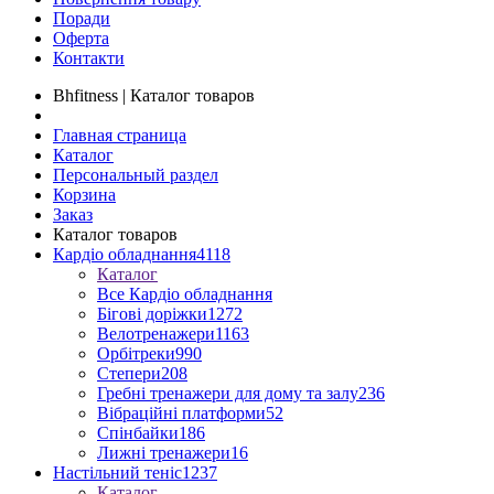
Поради
Оферта
Контакти
Bhfitness | Каталог товаров
Главная страница
Каталог
Персональный раздел
Корзина
Заказ
Каталог товаров
Кардіо обладнання
4118
Каталог
Все Кардіо обладнання
Бігові доріжки
1272
Велотренажери
1163
Орбітреки
990
Степери
208
Гребні тренажери для дому та залу
236
Вібраційні платформи
52
Спінбайки
186
Лижні тренажери
16
Настільний теніс
1237
Каталог