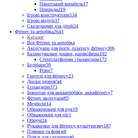
Піратський корабель
17
Природа
219
Ігрові конструктори
134
Ігрові модулі
37
Скеледроми для дітей
24
Фітнес та аеробіка
2643
Каталог
Все Фітнес та аеробіка
Аксесуари для йоги, пілатесу, фітнесу
306
Балансувальні дошки, напівсферы
192
Степплатформи і балансири
173
Бодібари
59
Різне
7
Гантелі для фітнесу
23
Диски здоров'я
4
Еспандери
373
Інвентар для аквааеробіки, аквафітнесу
7
Фітнес аксесуари
85
Медболи
14
Обважнювачі для рук
19
Обважювачі для ніг
1
Обручі
24
Рукавички для фітнесу, культуризму
187
Пляшки та фляги
8
Пояси для схуднення
6