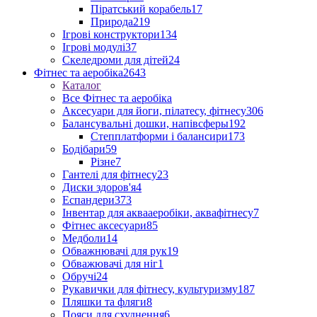
Піратський корабель
17
Природа
219
Ігрові конструктори
134
Ігрові модулі
37
Скеледроми для дітей
24
Фітнес та аеробіка
2643
Каталог
Все Фітнес та аеробіка
Аксесуари для йоги, пілатесу, фітнесу
306
Балансувальні дошки, напівсферы
192
Степплатформи і балансири
173
Бодібари
59
Різне
7
Гантелі для фітнесу
23
Диски здоров'я
4
Еспандери
373
Інвентар для аквааеробіки, аквафітнесу
7
Фітнес аксесуари
85
Медболи
14
Обважнювачі для рук
19
Обважювачі для ніг
1
Обручі
24
Рукавички для фітнесу, культуризму
187
Пляшки та фляги
8
Пояси для схуднення
6