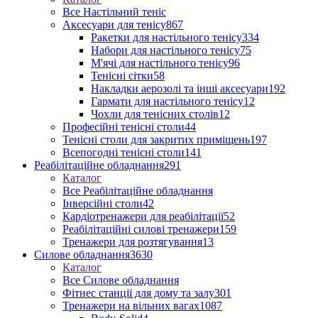
Все Настільний теніс
Аксесуари для тенісу
867
Ракетки для настільного тенісу
334
Набори для настільного тенісу
75
М'ячі для настільного тенісу
96
Тенісні сітки
58
Накладки аерозолі та інші аксесуари
192
Гармати для настільного тенісу
12
Чохли для тенісних столів
12
Професійні тенісні столи
44
Тенісні столи для закритих приміщень
197
Всепогодні тенісні столи
141
Реабілітаційне обладнання
291
Каталог
Все Реабілітаційне обладнання
Інверсійні столи
42
Кардіотренажери для реабілітації
52
Реабілітаційні силові тренажери
159
Тренажери для розтягування
13
Силове обладнання
3630
Каталог
Все Силове обладнання
Фітнес станції для дому та залу
301
Тренажери на вільних вагах
1087