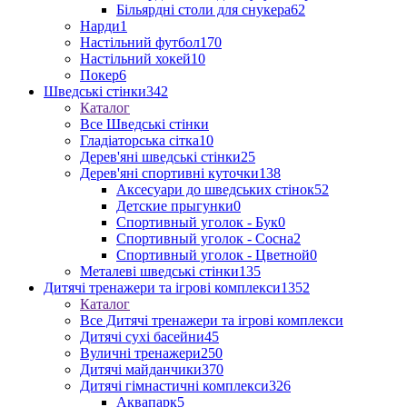
Більярдні столи для снукера
62
Нарди
1
Настільний футбол
170
Настільний хокей
10
Покер
6
Шведські стінки
342
Каталог
Все Шведські стінки
Гладіаторська сітка
10
Дерев'яні шведські стінки
25
Дерев'яні спортивні куточки
138
Аксесуари до шведських стінок
52
Детские прыгунки
0
Спортивный уголок - Бук
0
Спортивный уголок - Сосна
2
Спортивный уголок - Цветной
0
Металеві шведські стінки
135
Дитячі тренажери та ігрові комплекси
1352
Каталог
Все Дитячі тренажери та ігрові комплекси
Дитячі сухі басейни
45
Вуличні тренажери
250
Дитячі майданчики
370
Дитячі гімнастичні комплекси
326
Аквапарк
5