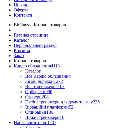
Поради
Оферта
Контакти
Bhfitness | Каталог товаров
Главная страница
Каталог
Персональный раздел
Корзина
Заказ
Каталог товаров
Кардіо обладнання
4118
Каталог
Все Кардіо обладнання
Бігові доріжки
1272
Велотренажери
1163
Орбітреки
990
Степери
208
Гребні тренажери для дому та залу
236
Вібраційні платформи
52
Спінбайки
186
Лижні тренажери
16
Настільний теніс
1237
Каталог