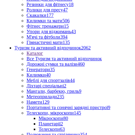
Резинки для фітнесу
18
Ролики для пресу
47
Скакалки
177
Килимки та мати
506
Фітнес тренажери
15
Упори для віджимань
43
М'ячі та фітболи
394
Гімнастичні мати
135
Туризм та активний відпочинок
2062
Каталог
Все Туризм та активний відпочинок
Дорожні сумки та валізи
460
Генератори
35
Килимки
40
Меблі для спортзалів
44
Ліхтарі спеціальні
2
Мангали, барбекю, гриль
9
Метеоприлади
235
Намети
129
Портативні та сонячні зарядні пристрої
9
Телескопи, мікроскопи
145
Мікроскопи
80
Планетарії
2
Телескопи
63
Полювання та стрілянина
354