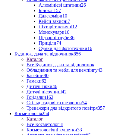
Алюмінієві штативи
26
Біноклі
157
Далекоміри
10
Кейси захисні
7
Ліхтарі тактичні
12
Монокуляри
16
Підзорні труби
36
Приціли
74
Сумки для фототехніки
16
Будинок, дача та відпочинок
856
Каталог
Все Будинок, дача та відпочинок
Обладнання та меблі для кемпінгу
43
Басейни
90
Гамаки
62
Дитячі гірки
46
Дитячі пісочниці
42
Гойдалки
162
Стільці садові та шезлонги
54
Тренажери для відкритого повітря
357
Косметологія
254
Каталог
Все Косметологія
Косметологічні кушетки
33