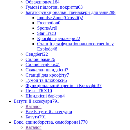
Обважнювачі
164
Гумові підлогові покриття
63
Багатофункціональні тренажери для залів
288
Impulse Zone (Crossfit)
2
Freemotion
0
SportsArt
0
Star Trac
3
Кросфіт тренажери
22
Станції для функціонального тренінгу
Explode
46
Сендбегі
22
Силові рами
26
Силові стрічки
41
Скакалки швидкісні
7
Станції для кросфіту
7
Тумби та пліобокси
5
Функціональний тренінг і Кроссфіт
37
Петлі TRX
10
Швидкісні бар'єри
4
Батути й аксесуари
791
Каталог
Все Батути й аксесуари
Батути
791
Бокс, єдиноборства, самоборона
1770
Каталог