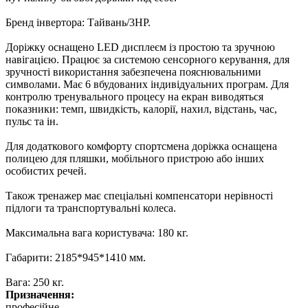
Бренд інвертора: Тайвань/3HP.
Доріжку оснащено LED дисплеєм із простою та зручною
навігацією. Працює за системою сенсорного керування, для
зручності використання забезпечена пояснювальними
символами. Має 6 вбудованих індивідуальних програм. Для
контролю тренувального процесу на екран виводяться
показники: темп, швидкість, калорії, нахил, відстань, час,
пульс та ін.
Для додаткового комфорту спортсмена доріжка оснащена
полицею для пляшки, мобільного пристрою або інших
особистих речей.
Також тренажер має спеціальні компенсатори нерівності
підлоги та транспортувальні колеса.
Максимальна вага користувача: 180 кг.
Габарити: 2185*945*1410 мм.
Вага: 250 кг.
Призначення:
професійне