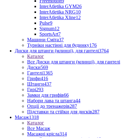
Freemotion
9
InterAtletika GYM
26
InterAtletika NRG
10
InterAtletika Xline
12
Pulse
9
Signum
12
SportsArt
7
Машини Сміта
37
Турніки настінні для будинку
176
Диски для штанги (млинці), для гантелі
3764
Каталог
Все Диски для штанги (млинці), для гантелі
Диски
569
Гантелі
1365
Грифи
416
Штанги
437
Гирі
293
Замки для грифів
66
Набори лава та штанга
44
Опції до тренажерів
287
Підставки та стійки для дисків
287
Масаж
1318
Каталог
Все Масаж
Масажні крісла
314