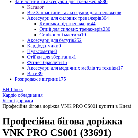
Запчастини та аксесуари для тренажерів
886
Каталог
Все Запчастини та аксесуари для тренажерів
Аксесуари для силових тренажерів
304
Килимки під тренажери
44
Опції для силових тренажерів
230
Силіконові мастила
19
Аксесуари для батутів
252
Кардіодатчики
9
Пульсометри
3
Стійки для зберігання
1
Фітнес-браслети
15
Аксесуари для медичних меблів та техніки
17
Ваги
39
Розпродаж з вітрини
175
BH fitness
Кардіо обладнання
Бігові доріжки
Професійна бігова доріжка VNK PRO CS001 купити в Києві
Професійна бігова доріжка
VNK PRO CS001 (33691)