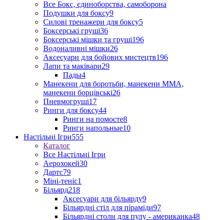
Все Бокс, єдиноборства, самоборона
Подушки для боксу
9
Силові тренажери для боксу
5
Боксерські груші
36
Боксерські мішки та груші
196
Водоналивні мішки
26
Аксесуари для бойових мистецтв
196
Лапи та маківари
29
Пады
4
Манекени для боротьби, манекени ММА,
манекени борцівські
26
Пневмогруші
17
Ринги для боксу
44
Ринги на помосте
8
Ринги напольные
10
Настільні Ігри
555
Каталог
Все Настільні Ігри
Аерохокей
30
Дартс
79
Міні-теніс
1
Більярд
218
Аксесуари для більярду
9
Більярдні стіл для піраміди
97
Більярдні столи для пулу - американка
48