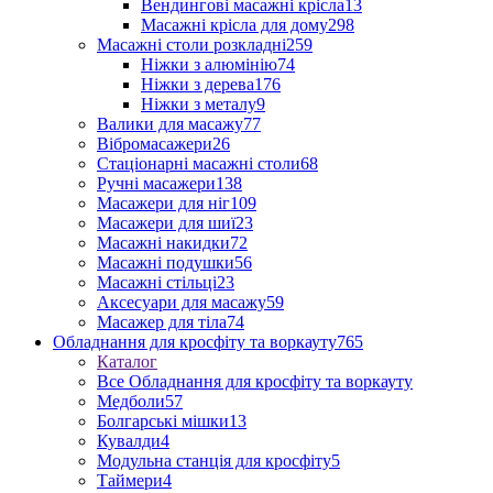
Вендингові масажні крісла
13
Масажні крісла для дому
298
Масажні столи розкладні
259
Ніжки з алюмінію
74
Ніжки з дерева
176
Ніжки з металу
9
Валики для масажу
77
Вібромасажери
26
Стаціонарні масажні столи
68
Ручні масажери
138
Масажери для ніг
109
Масажери для шиї
23
Масажні накидки
72
Масажні подушки
56
Масажні стільці
23
Аксесуари для масажу
59
Масажер для тіла
74
Обладнання для кросфіту та воркауту
765
Каталог
Все Обладнання для кросфіту та воркауту
Медболи
57
Болгарські мішки
13
Кувалди
4
Модульна станція для кросфіту
5
Таймери
4