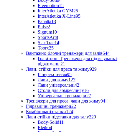
Body-Solid
4
Freemotion
15
InterAtletika GYM
25
InterAtletika X-Line
95
Panatta
13
Pulse
2
Signum
10
SportsArt
8
Star Trac
14
Toorx
25
Вантажно-блочні тренажери для залів
644
Гравітрон. Тренажери для підтягувань і
віджимань
21
Лави, стійки для преса та жиму
929
Гіперекстензія
95
Лави для жиму
127
Лави універсальні
42
Столи для армреслінгу
16
Універсальні тренажери
27
Тренажери для преса, лави для жиму
94
Гідравлічні тренажери
22
Комбіновані станки
124
Лави стійки підставки для залу
229
Body-Solid
11
Eleiko
4