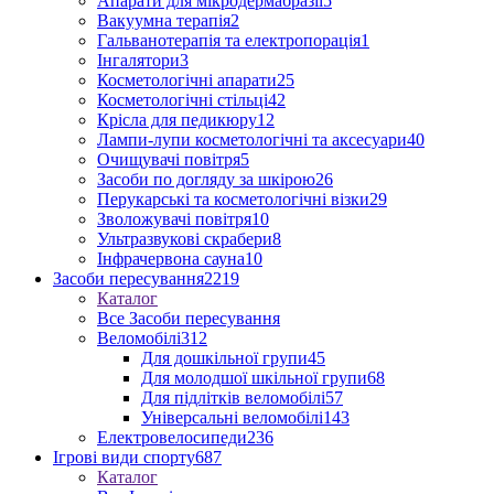
Апарати для мікродермабразії
5
Вакуумна терапія
2
Гальванотерапія та електропорація
1
Інгалятори
3
Косметологічні апарати
25
Косметологічні стільці
42
Крісла для педикюру
12
Лампи-лупи косметологічні та аксесуари
40
Очищувачі повітря
5
Засоби по догляду за шкірою
26
Перукарські та косметологічні візки
29
Зволожувачі повітря
10
Ультразвукові скрабери
8
Інфрачервона сауна
10
Засоби пересування
2219
Каталог
Все Засоби пересування
Веломобілі
312
Для дошкільної групи
45
Для молодшої шкільної групи
68
Для підлітків веломобілі
57
Універсальні веломобілі
143
Електровелосипеди
236
Ігрові види спорту
687
Каталог