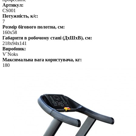
Артикул:
CS001
Потужність, к/с:
7
Розмір бігового полотна, см:
160х58
Габарити в робочому стані (ДхШхВ), см:
218x94x141
Виробник:
V`Noks
Максимальна вага користувача, кг:
180