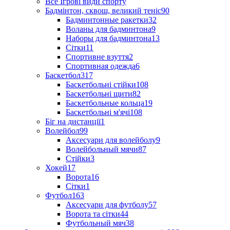
Все Ігрові види спорту
Бадмінтон, сквош, великий теніс
90
Бадминтонные ракетки
32
Воланы для бадминтона
9
Наборы для бадминтона
13
Сітки
11
Спортивне взуття
2
Спортивная одежда
6
Баскетбол
317
Баскетбольні стійки
108
Баскетбольні щити
82
Баскетбольные кольца
19
Баскетбольні м'ячі
108
Біг на дистанції
1
Волейбол
99
Аксесуари для волейболу
9
Волейбольный мячи
87
Стійки
3
Хокей
17
Ворота
16
Сітки
1
Футбол
163
Аксесуари для футболу
57
Ворота та сітки
44
Футбольный мяч
38