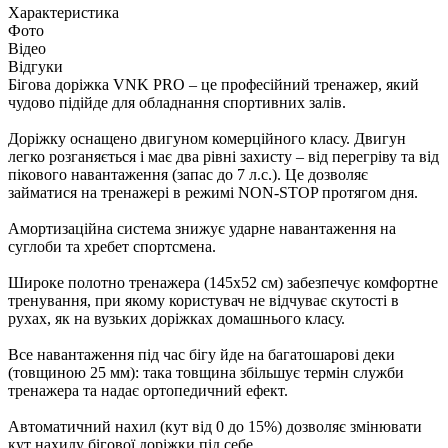
Характеристика
Фото
Відео
Відгуки
Бігова доріжка VNK PRO – це професійний тренажер, який
чудово підійде для обладнання спортивних залів.
Доріжку оснащено двигуном комерційного класу. Двигун
легко розганяється і має два рівні захисту – від перегріву та від
пікового навантаження (запас до 7 л.с.). Це дозволяє
займатися на тренажері в режимі NON-STOP протягом дня.
Амортизаційна система знижує ударне навантаження на
суглоби та хребет спортсмена.
Широке полотно тренажера (145х52 см) забезпечує комфортне
тренування, при якому користувач не відчуває скутості в
рухах, як на вузьких доріжках домашнього класу.
Все навантаження під час бігу йде на багатошарові деки
(товщиною 25 мм): така товщина збільшує термін служби
тренажера та надає ортопедичний ефект.
Автоматичний нахил (кут від 0 до 15%) дозволяє змінювати
кут нахилу бігової доріжки під себе.