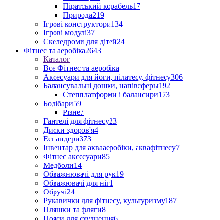
Піратський корабель
17
Природа
219
Ігрові конструктори
134
Ігрові модулі
37
Скеледроми для дітей
24
Фітнес та аеробіка
2643
Каталог
Все Фітнес та аеробіка
Аксесуари для йоги, пілатесу, фітнесу
306
Балансувальні дошки, напівсферы
192
Степплатформи і балансири
173
Бодібари
59
Різне
7
Гантелі для фітнесу
23
Диски здоров'я
4
Еспандери
373
Інвентар для аквааеробіки, аквафітнесу
7
Фітнес аксесуари
85
Медболи
14
Обважнювачі для рук
19
Обважювачі для ніг
1
Обручі
24
Рукавички для фітнесу, культуризму
187
Пляшки та фляги
8
Пояси для схуднення
6