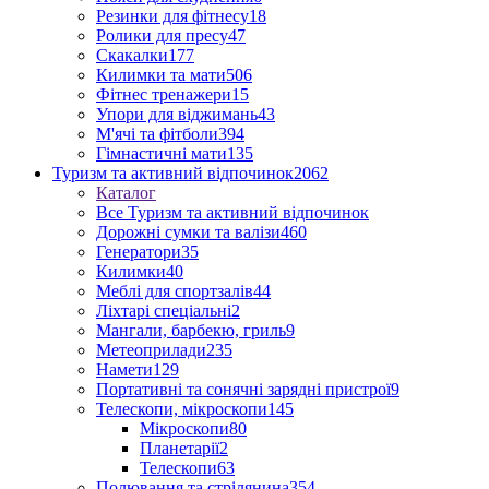
Резинки для фітнесу
18
Ролики для пресу
47
Скакалки
177
Килимки та мати
506
Фітнес тренажери
15
Упори для віджимань
43
М'ячі та фітболи
394
Гімнастичні мати
135
Туризм та активний відпочинок
2062
Каталог
Все Туризм та активний відпочинок
Дорожні сумки та валізи
460
Генератори
35
Килимки
40
Меблі для спортзалів
44
Ліхтарі спеціальні
2
Мангали, барбекю, гриль
9
Метеоприлади
235
Намети
129
Портативні та сонячні зарядні пристрої
9
Телескопи, мікроскопи
145
Мікроскопи
80
Планетарії
2
Телескопи
63
Полювання та стрілянина
354