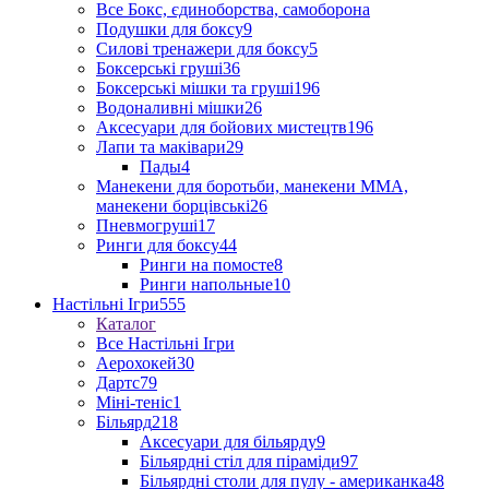
Все Бокс, єдиноборства, самоборона
Подушки для боксу
9
Силові тренажери для боксу
5
Боксерські груші
36
Боксерські мішки та груші
196
Водоналивні мішки
26
Аксесуари для бойових мистецтв
196
Лапи та маківари
29
Пады
4
Манекени для боротьби, манекени ММА,
манекени борцівські
26
Пневмогруші
17
Ринги для боксу
44
Ринги на помосте
8
Ринги напольные
10
Настільні Ігри
555
Каталог
Все Настільні Ігри
Аерохокей
30
Дартс
79
Міні-теніс
1
Більярд
218
Аксесуари для більярду
9
Більярдні стіл для піраміди
97
Більярдні столи для пулу - американка
48