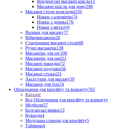
Вендингові масажні крісла
13
Масажні крісла для дому
298
Масажні столи розкладні
259
Ніжки з алюмінію
74
Ніжки з дерева
176
Ніжки з металу
9
Валики для масажу
77
Вібромасажери
26
Стаціонарні масажні столи
68
Ручні масажери
138
Масажери для ніг
109
Масажери для шиї
23
Масажні накидки
72
Масажні подушки
56
Масажні стільці
23
Аксесуари для масажу
59
Масажер для тіла
74
Обладнання для кросфіту та воркауту
765
Каталог
Все Обладнання для кросфіту та воркауту
Медболи
57
Болгарські мішки
13
Кувалди
4
Модульна станція для кросфіту
5
Таймери
4