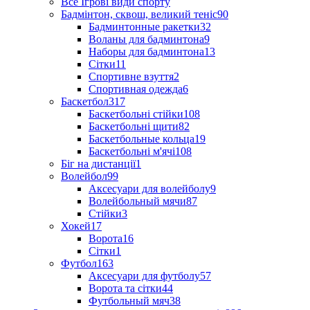
Все Ігрові види спорту
Бадмінтон, сквош, великий теніс
90
Бадминтонные ракетки
32
Воланы для бадминтона
9
Наборы для бадминтона
13
Сітки
11
Спортивне взуття
2
Спортивная одежда
6
Баскетбол
317
Баскетбольні стійки
108
Баскетбольні щити
82
Баскетбольные кольца
19
Баскетбольні м'ячі
108
Біг на дистанції
1
Волейбол
99
Аксесуари для волейболу
9
Волейбольный мячи
87
Стійки
3
Хокей
17
Ворота
16
Сітки
1
Футбол
163
Аксесуари для футболу
57
Ворота та сітки
44
Футбольный мяч
38