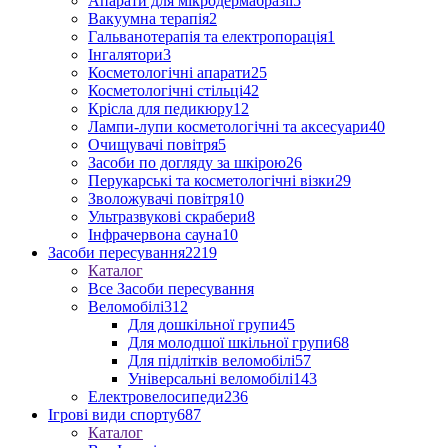
Апарати для мікродермабразії
5
Вакуумна терапія
2
Гальванотерапія та електропорація
1
Інгалятори
3
Косметологічні апарати
25
Косметологічні стільці
42
Крісла для педикюру
12
Лампи-лупи косметологічні та аксесуари
40
Очищувачі повітря
5
Засоби по догляду за шкірою
26
Перукарські та косметологічні візки
29
Зволожувачі повітря
10
Ультразвукові скрабери
8
Інфрачервона сауна
10
Засоби пересування
2219
Каталог
Все Засоби пересування
Веломобілі
312
Для дошкільної групи
45
Для молодшої шкільної групи
68
Для підлітків веломобілі
57
Універсальні веломобілі
143
Електровелосипеди
236
Ігрові види спорту
687
Каталог