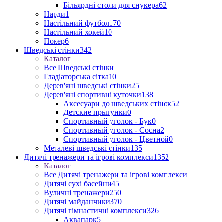
Більярдні столи для снукера
62
Нарди
1
Настільний футбол
170
Настільний хокей
10
Покер
6
Шведські стінки
342
Каталог
Все Шведські стінки
Гладіаторська сітка
10
Дерев'яні шведські стінки
25
Дерев'яні спортивні куточки
138
Аксесуари до шведських стінок
52
Детские прыгунки
0
Спортивный уголок - Бук
0
Спортивный уголок - Сосна
2
Спортивный уголок - Цветной
0
Металеві шведські стінки
135
Дитячі тренажери та ігрові комплекси
1352
Каталог
Все Дитячі тренажери та ігрові комплекси
Дитячі сухі басейни
45
Вуличні тренажери
250
Дитячі майданчики
370
Дитячі гімнастичні комплекси
326
Аквапарк
5