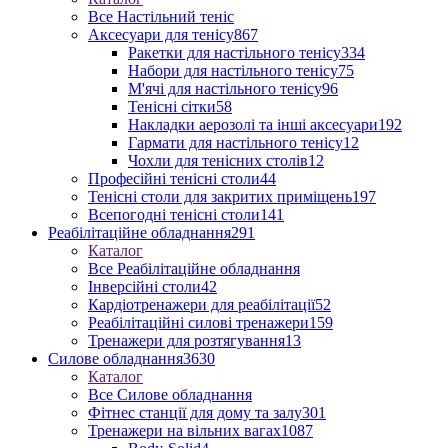
Все Настільний теніс
Аксесуари для тенісу
867
Ракетки для настільного тенісу
334
Набори для настільного тенісу
75
М'ячі для настільного тенісу
96
Тенісні сітки
58
Накладки аерозолі та інші аксесуари
192
Гармати для настільного тенісу
12
Чохли для тенісних столів
12
Професійні тенісні столи
44
Тенісні столи для закритих приміщень
197
Всепогодні тенісні столи
141
Реабілітаційне обладнання
291
Каталог
Все Реабілітаційне обладнання
Інверсійні столи
42
Кардіотренажери для реабілітації
52
Реабілітаційні силові тренажери
159
Тренажери для розтягування
13
Силове обладнання
3630
Каталог
Все Силове обладнання
Фітнес станції для дому та залу
301
Тренажери на вільних вагах
1087