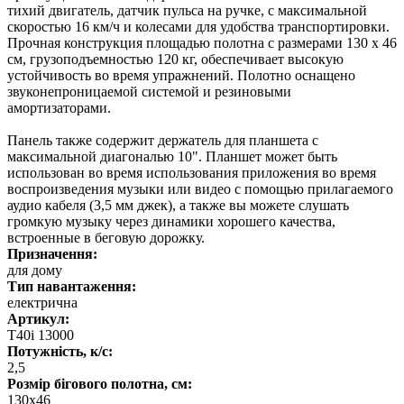
тихий двигатель, датчик пульса на ручке, с максимальной
скоростью 16 км/ч и колесами для удобства транспортировки.
Прочная конструкция площадью полотна с размерами 130 x 46
см, грузоподъемностью 120 кг, обеспечивает высокую
устойчивость во время упражнений. Полотно оснащено
звуконепроницаемой системой и резиновыми
амортизаторами.
Панель также содержит держатель для планшета с
максимальной диагональю 10". Планшет может быть
использован во время использования приложения во время
воспроизведения музыки или видео с помощью прилагаемого
аудио кабеля (3,5 мм джек), а также вы можете слушать
громкую музыку через динамики хорошего качества,
встроенные в беговую дорожку.
Призначення:
для дому
Тип навантаження:
електрична
Артикул:
T40i 13000
Потужність, к/с:
2,5
Розмір бігового полотна, см:
130х46