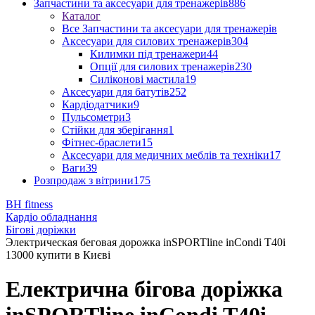
Запчастини та аксесуари для тренажерів
886
Каталог
Все Запчастини та аксесуари для тренажерів
Аксесуари для силових тренажерів
304
Килимки під тренажери
44
Опції для силових тренажерів
230
Силіконові мастила
19
Аксесуари для батутів
252
Кардіодатчики
9
Пульсометри
3
Стійки для зберігання
1
Фітнес-браслети
15
Аксесуари для медичних меблів та техніки
17
Ваги
39
Розпродаж з вітрини
175
BH fitness
Кардіо обладнання
Бігові доріжки
Электрическая беговая дорожка inSPORTline inCondi T40i
13000 купити в Києві
Електрична бігова доріжка