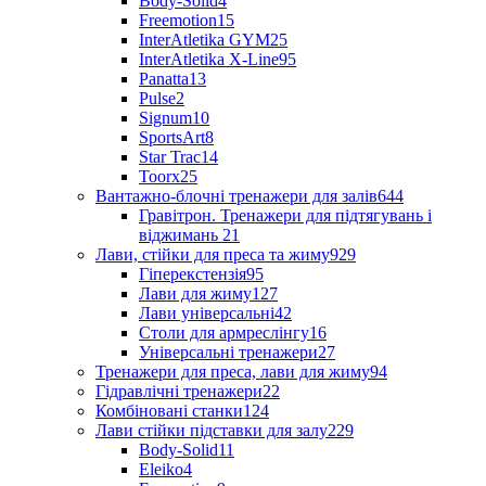
Body-Solid
4
Freemotion
15
InterAtletika GYM
25
InterAtletika X-Line
95
Panatta
13
Pulse
2
Signum
10
SportsArt
8
Star Trac
14
Toorx
25
Вантажно-блочні тренажери для залів
644
Гравітрон. Тренажери для підтягувань і
віджимань
21
Лави, стійки для преса та жиму
929
Гіперекстензія
95
Лави для жиму
127
Лави універсальні
42
Столи для армреслінгу
16
Універсальні тренажери
27
Тренажери для преса, лави для жиму
94
Гідравлічні тренажери
22
Комбіновані станки
124
Лави стійки підставки для залу
229
Body-Solid
11
Eleiko
4