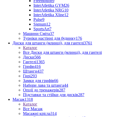
Freemotion
9
InterAtletika GYM
26
InterAtletika NRG
10
InterAtletika Xline
12
Pulse
9
Signum
12
SportsArt
7
Машини Сміта
37
Турніки настінні для будинку
176
Диски для штанги (млинці), для гантелі
3761
Каталог
Все Диски для штанги (млинці), для гантелі
Диски
566
Гантелі
1365
Грифи
416
Штанги
437
Гирі
293
Замки для грифів
66
Набори лава та штанга
44
Опції до тренажерів
287
Підставки та стійки для дисків
287
Масаж
1318
Каталог
Все Масаж
Масажні крісла
314