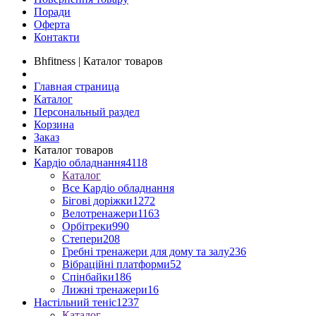
Поради
Оферта
Контакти
Bhfitness | Каталог товаров
Главная страница
Каталог
Персональный раздел
Корзина
Заказ
Каталог товаров
Кардіо обладнання
4118
Каталог
Все Кардіо обладнання
Бігові доріжки
1272
Велотренажери
1163
Орбітреки
990
Степери
208
Гребні тренажери для дому та залу
236
Вібраційні платформи
52
Спінбайки
186
Лижні тренажери
16
Настільний теніс
1237
Каталог