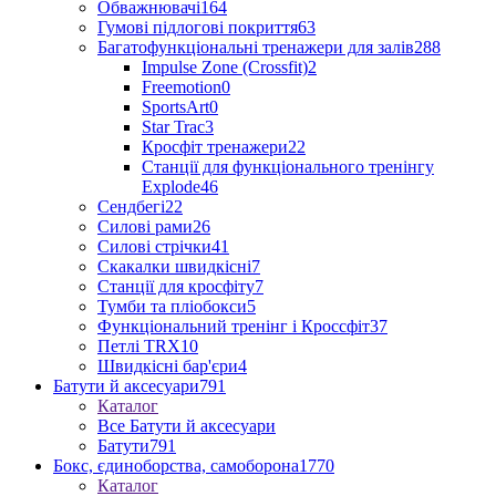
Обважнювачі
164
Гумові підлогові покриття
63
Багатофункціональні тренажери для залів
288
Impulse Zone (Crossfit)
2
Freemotion
0
SportsArt
0
Star Trac
3
Кросфіт тренажери
22
Станції для функціонального тренінгу
Explode
46
Сендбегі
22
Силові рами
26
Силові стрічки
41
Скакалки швидкісні
7
Станції для кросфіту
7
Тумби та пліобокси
5
Функціональний тренінг і Кроссфіт
37
Петлі TRX
10
Швидкісні бар'єри
4
Батути й аксесуари
791
Каталог
Все Батути й аксесуари
Батути
791
Бокс, єдиноборства, самоборона
1770
Каталог