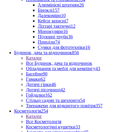
Алюмінієві штативи
26
Біноклі
157
Далекоміри
10
Кейси захисні
7
Ліхтарі тактичні
12
Монокуляри
16
Підзорні труби
36
Приціли
74
Сумки для фототехніки
16
Будинок, дача та відпочинок
856
Каталог
Все Будинок, дача та відпочинок
Обладнання та меблі для кемпінгу
43
Басейни
90
Гамаки
62
Дитячі гірки
46
Дитячі пісочниці
42
Гойдалки
162
Стільці садові та шезлонги
54
Тренажери для відкритого повітря
357
Косметологія
254
Каталог
Все Косметологія
Косметологічні кушетки
33