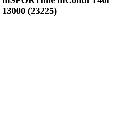
inSPORTline inCondi T40i
13000 (23225)