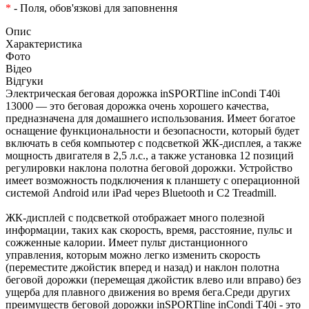
*
- Поля, обов'язкові для заповнення
Опис
Характеристика
Фото
Відео
Відгуки
Электрическая беговая дорожка inSPORTline inCondi T40i
13000 — это беговая дорожка очень хорошего качества,
предназначена для домашнего использования. Имеет богатое
оснащение функциональности и безопасности, который будет
включать в себя компьютер с подсветкой ЖК-дисплея, а также
мощность двигателя в 2,5 л.с., а также установка 12 позиций
регулировки наклона полотна беговой дорожки. Устройство
имеет возможность подключения к планшету с операционной
системой Android или iPad через Bluetooth и C2 Treadmill.
ЖК-дисплей с подсветкой отображает много полезной
информации, таких как скорость, время, расстояние, пульс и
сожженные калории. Имеет пульт дистанционного
управления, которым можно легко изменить скорость
(переместите джойстик вперед и назад) и наклон полотна
беговой дорожки (перемещая джойстик влево или вправо) без
ущерба для плавного движения во время бега.Среди других
преимуществ беговой дорожки inSPORTline inCondi T40i - это