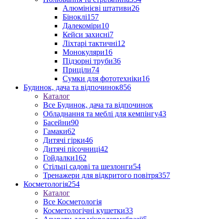
Алюмінієві штативи
26
Біноклі
157
Далекоміри
10
Кейси захисні
7
Ліхтарі тактичні
12
Монокуляри
16
Підзорні труби
36
Приціли
74
Сумки для фототехніки
16
Будинок, дача та відпочинок
856
Каталог
Все Будинок, дача та відпочинок
Обладнання та меблі для кемпінгу
43
Басейни
90
Гамаки
62
Дитячі гірки
46
Дитячі пісочниці
42
Гойдалки
162
Стільці садові та шезлонги
54
Тренажери для відкритого повітря
357
Косметологія
254
Каталог
Все Косметологія
Косметологічні кушетки
33