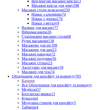
Вендингові масажні крісла
13
Масажні крісла для дому
298
Масажні столи розкладні
259
Ніжки з алюмінію
74
Ніжки з дерева
176
Ніжки з металу
9
Валики для масажу
77
Вібромасажери
26
Стаціонарні масажні столи
68
Ручні масажери
138
Масажери для ніг
109
Масажери для шиї
23
Масажні накидки
72
Масажні подушки
56
Масажні стільці
23
Аксесуари для масажу
59
Масажер для тіла
74
Обладнання для кросфіту та воркауту
765
Каталог
Все Обладнання для кросфіту та воркауту
Медболи
57
Болгарські мішки
13
Кувалди
4
Модульна станція для кросфіту
5
Таймери
4