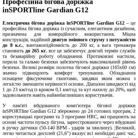
Професійна бігова доріжка
inSPORTline Gardian G12
Електрична бігова доріжка inSPORTline Gardian G12
– це
професійна бігова доріжка із сучасним, елегантним дизайном,
призначена для комерційного використання. Міцна
конструкція, надійний
двигун змінного струму з потужністю
до 8 к.с.
, вантажопідйомність до 200 кг, а вага тренажера
становить
до 265 кг
, все це забезпечує довгий термін служби
та безаварійну роботу обладнання. Протиковзні настили,
перила та гальмо безпеки забезпечують максимальний рівень
безпеки. Великі розміри полотна бігової доріжки (165x60 см)
значно підвищують комфорт тренування. Обладнання
оснащене фіксуючими гвинтами, завдяки яким можна з
легкістю зменшити нерівності основи. Діапазон швидкості від
1 до 23 км/год із кроком 0,1 км/год та кут нахилу до 20%, щоб
задовольнити навіть найвибагливіших користувачів.
У пам'яті вбудованого комп'ютера бігової доріжки
inSPORTline Gardian G12 збережено до 24 готових програм, 2
користувацькі програми та 3 програми HRC, які працюють на
основі частоти пульсу бігуна, зареєстрованого через вбудовані
в ручку датчики (50-140 BPM - ударів за хвилину). ;Великий,
легко читається дисплей (21,6") вказує всі необхідні дані: час,