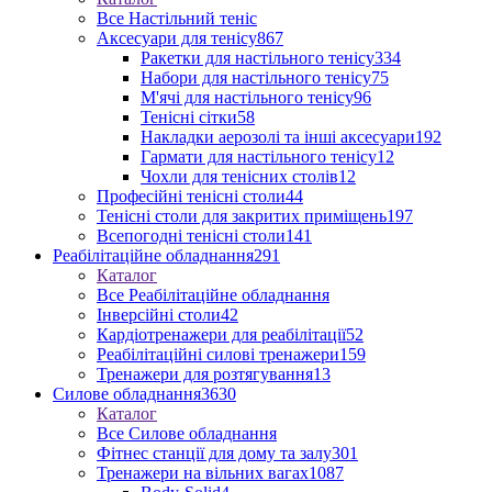
Все Настільний теніс
Аксесуари для тенісу
867
Ракетки для настільного тенісу
334
Набори для настільного тенісу
75
М'ячі для настільного тенісу
96
Тенісні сітки
58
Накладки аерозолі та інші аксесуари
192
Гармати для настільного тенісу
12
Чохли для тенісних столів
12
Професійні тенісні столи
44
Тенісні столи для закритих приміщень
197
Всепогодні тенісні столи
141
Реабілітаційне обладнання
291
Каталог
Все Реабілітаційне обладнання
Інверсійні столи
42
Кардіотренажери для реабілітації
52
Реабілітаційні силові тренажери
159
Тренажери для розтягування
13
Силове обладнання
3630
Каталог
Все Силове обладнання
Фітнес станції для дому та залу
301
Тренажери на вільних вагах
1087