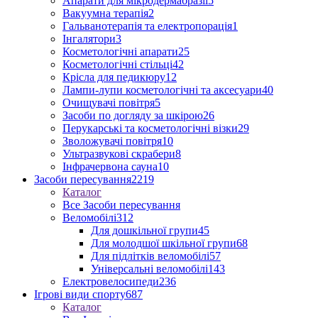
Апарати для мікродермабразії
5
Вакуумна терапія
2
Гальванотерапія та електропорація
1
Інгалятори
3
Косметологічні апарати
25
Косметологічні стільці
42
Крісла для педикюру
12
Лампи-лупи косметологічні та аксесуари
40
Очищувачі повітря
5
Засоби по догляду за шкірою
26
Перукарські та косметологічні візки
29
Зволожувачі повітря
10
Ультразвукові скрабери
8
Інфрачервона сауна
10
Засоби пересування
2219
Каталог
Все Засоби пересування
Веломобілі
312
Для дошкільної групи
45
Для молодшої шкільної групи
68
Для підлітків веломобілі
57
Універсальні веломобілі
143
Електровелосипеди
236
Ігрові види спорту
687
Каталог