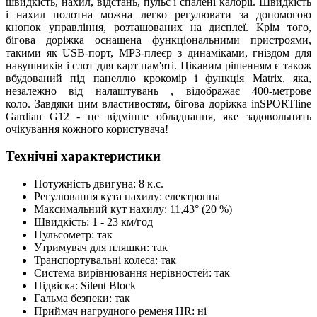
швидкість, нахил, відстань, пульс і спалені калорії. Швидкість
і нахил полотна можна легко регулювати за допомогою
кнопок управління, розташованих на дисплеї. Крім того,
бігова доріжка оснащена функціональними пристроями,
такими як USB-порт, MP3-плеєр з динаміками, гніздом для
навушників і слот для карт пам'яті. Цікавим рішенням є також
вбудований під панеллю крокомір і функція Matrix, яка,
незалежно від налаштувань , відображає 400-метрове
коло. Завдяки цим властивостям, бігова доріжка inSPORTline
Gardian G12 - це відмінне обладнання, яке задовольнить
очікування кожного користувача!
Технічні характеристики
Потужність двигуна: 8 к.с.
Регулювання кута нахилу: електронна
Максимальний кут нахилу: 11,43° (20 %)
Швидкість: 1 - 23 км/год
Пульсометр: так
Утримувач для пляшки: так
Транспортувальні колеса: так
Система вирівнювання нерівностей: так
Підвіска: Silent Block
Гальма безпеки: так
Приймач нагрудного ременя HR: ні