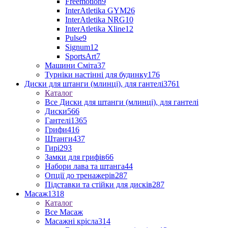
Freemotion
9
InterAtletika GYM
26
InterAtletika NRG
10
InterAtletika Xline
12
Pulse
9
Signum
12
SportsArt
7
Машини Сміта
37
Турніки настінні для будинку
176
Диски для штанги (млинці), для гантелі
3761
Каталог
Все Диски для штанги (млинці), для гантелі
Диски
566
Гантелі
1365
Грифи
416
Штанги
437
Гирі
293
Замки для грифів
66
Набори лава та штанга
44
Опції до тренажерів
287
Підставки та стійки для дисків
287
Масаж
1318
Каталог
Все Масаж
Масажні крісла
314