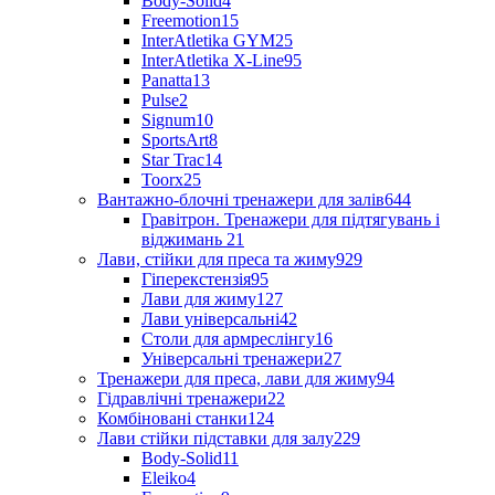
Body-Solid
4
Freemotion
15
InterAtletika GYM
25
InterAtletika X-Line
95
Panatta
13
Pulse
2
Signum
10
SportsArt
8
Star Trac
14
Toorx
25
Вантажно-блочні тренажери для залів
644
Гравітрон. Тренажери для підтягувань і
віджимань
21
Лави, стійки для преса та жиму
929
Гіперекстензія
95
Лави для жиму
127
Лави універсальні
42
Столи для армреслінгу
16
Універсальні тренажери
27
Тренажери для преса, лави для жиму
94
Гідравлічні тренажери
22
Комбіновані станки
124
Лави стійки підставки для залу
229
Body-Solid
11
Eleiko
4