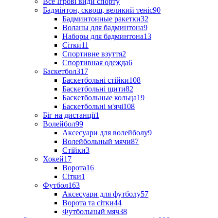
Все Ігрові види спорту
Бадмінтон, сквош, великий теніс
90
Бадминтонные ракетки
32
Воланы для бадминтона
9
Наборы для бадминтона
13
Сітки
11
Спортивне взуття
2
Спортивная одежда
6
Баскетбол
317
Баскетбольні стійки
108
Баскетбольні щити
82
Баскетбольные кольца
19
Баскетбольні м'ячі
108
Біг на дистанції
1
Волейбол
99
Аксесуари для волейболу
9
Волейбольный мячи
87
Стійки
3
Хокей
17
Ворота
16
Сітки
1
Футбол
163
Аксесуари для футболу
57
Ворота та сітки
44
Футбольный мяч
38