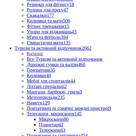
Резинки для фітнесу
18
Ролики для пресу
47
Скакалки
177
Килимки та мати
506
Фітнес тренажери
15
Упори для віджимань
43
М'ячі та фітболи
394
Гімнастичні мати
135
Туризм та активний відпочинок
2062
Каталог
Все Туризм та активний відпочинок
Дорожні сумки та валізи
460
Генератори
35
Килимки
40
Меблі для спортзалів
44
Ліхтарі спеціальні
2
Мангали, барбекю, гриль
9
Метеоприлади
235
Намети
129
Портативні та сонячні зарядні пристрої
9
Телескопи, мікроскопи
145
Мікроскопи
80
Планетарії
2
Телескопи
63
Полювання та стрілянина
354