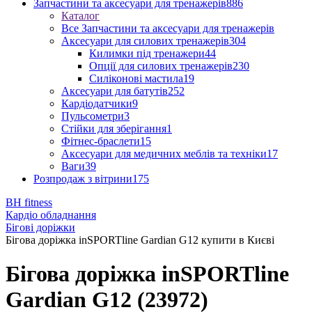
Запчастини та аксесуари для тренажерів
886
Каталог
Все Запчастини та аксесуари для тренажерів
Аксесуари для силових тренажерів
304
Килимки під тренажери
44
Опції для силових тренажерів
230
Силіконові мастила
19
Аксесуари для батутів
252
Кардіодатчики
9
Пульсометри
3
Стійки для зберігання
1
Фітнес-браслети
15
Аксесуари для медичних меблів та техніки
17
Ваги
39
Розпродаж з вітрини
175
BH fitness
Кардіо обладнання
Бігові доріжки
Бігова доріжка inSPORTline Gardian G12 купити в Києві
Бігова доріжка inSPORTline
Gardian G12 (23972)