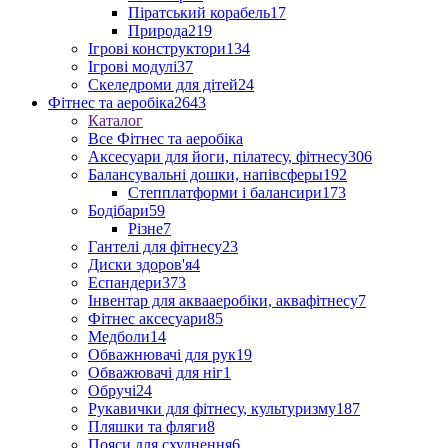
Піратський корабель
17
Природа
219
Ігрові конструктори
134
Ігрові модулі
37
Скеледроми для дітей
24
Фітнес та аеробіка
2643
Каталог
Все Фітнес та аеробіка
Аксесуари для йоги, пілатесу, фітнесу
306
Балансувальні дошки, напівсферы
192
Степплатформи і балансири
173
Бодібари
59
Різне
7
Гантелі для фітнесу
23
Диски здоров'я
4
Еспандери
373
Інвентар для аквааеробіки, аквафітнесу
7
Фітнес аксесуари
85
Медболи
14
Обважнювачі для рук
19
Обважювачі для ніг
1
Обручі
24
Рукавички для фітнесу, культуризму
187
Пляшки та фляги
8
Пояси для схуднення
6