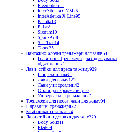
Body-Solid
4
Freemotion
15
InterAtletika GYM
25
InterAtletika X-Line
95
Panatta
13
Pulse
2
Signum
10
SportsArt
8
Star Trac
14
Toorx
25
Вантажно-блочні тренажери для залів
644
Гравітрон. Тренажери для підтягувань і
віджимань
21
Лави, стійки для преса та жиму
929
Гіперекстензія
95
Лави для жиму
127
Лави універсальні
42
Столи для армреслінгу
16
Універсальні тренажери
27
Тренажери для преса, лави для жиму
94
Гідравлічні тренажери
22
Комбіновані станки
124
Лави стійки підставки для залу
229
Body-Solid
11
Eleiko
4