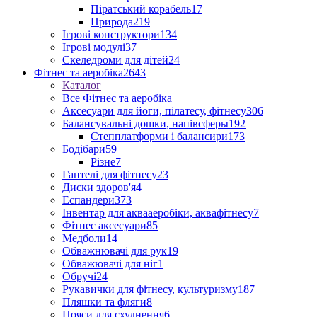
Піратський корабель
17
Природа
219
Ігрові конструктори
134
Ігрові модулі
37
Скеледроми для дітей
24
Фітнес та аеробіка
2643
Каталог
Все Фітнес та аеробіка
Аксесуари для йоги, пілатесу, фітнесу
306
Балансувальні дошки, напівсферы
192
Степплатформи і балансири
173
Бодібари
59
Різне
7
Гантелі для фітнесу
23
Диски здоров'я
4
Еспандери
373
Інвентар для аквааеробіки, аквафітнесу
7
Фітнес аксесуари
85
Медболи
14
Обважнювачі для рук
19
Обважювачі для ніг
1
Обручі
24
Рукавички для фітнесу, культуризму
187
Пляшки та фляги
8
Пояси для схуднення
6