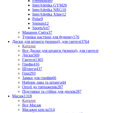
Freemotion
9
InterAtletika GYM
26
InterAtletika NRG
10
InterAtletika Xline
12
Pulse
9
Signum
12
SportsArt
7
Машини Сміта
37
Турніки настінні для будинку
176
Диски для штанги (млинці), для гантелі
3764
Каталог
Все Диски для штанги (млинці), для гантелі
Диски
569
Гантелі
1365
Грифи
416
Штанги
437
Гирі
293
Замки для грифів
66
Набори лава та штанга
44
Опції до тренажерів
287
Підставки та стійки для дисків
287
Масаж
1318
Каталог
Все Масаж
Масажні крісла
314