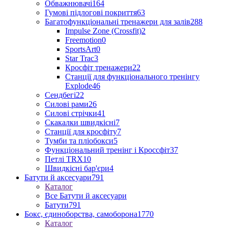
Обважнювачі
164
Гумові підлогові покриття
63
Багатофункціональні тренажери для залів
288
Impulse Zone (Crossfit)
2
Freemotion
0
SportsArt
0
Star Trac
3
Кросфіт тренажери
22
Станції для функціонального тренінгу
Explode
46
Сендбегі
22
Силові рами
26
Силові стрічки
41
Скакалки швидкісні
7
Станції для кросфіту
7
Тумби та пліобокси
5
Функціональний тренінг і Кроссфіт
37
Петлі TRX
10
Швидкісні бар'єри
4
Батути й аксесуари
791
Каталог
Все Батути й аксесуари
Батути
791
Бокс, єдиноборства, самоборона
1770
Каталог