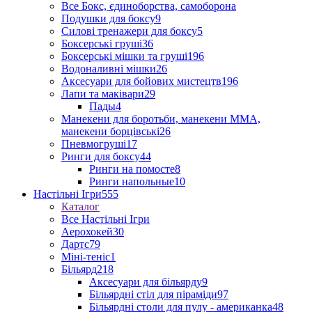
Все Бокс, єдиноборства, самоборона
Подушки для боксу
9
Силові тренажери для боксу
5
Боксерські груші
36
Боксерські мішки та груші
196
Водоналивні мішки
26
Аксесуари для бойових мистецтв
196
Лапи та маківари
29
Пады
4
Манекени для боротьби, манекени ММА,
манекени борцівські
26
Пневмогруші
17
Ринги для боксу
44
Ринги на помосте
8
Ринги напольные
10
Настільні Ігри
555
Каталог
Все Настільні Ігри
Аерохокей
30
Дартс
79
Міні-теніс
1
Більярд
218
Аксесуари для більярду
9
Більярдні стіл для піраміди
97
Більярдні столи для пулу - американка
48