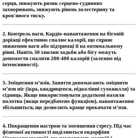
серця, знижують ризик серцево-судинних
захворювань, знижують рівень холестерину та
кров'яного тиску.
2.
Контроль ваги.
Кардіо-навантаження на біговій
доріжці ефективно спалює калорії, що сприяє
зниженню ваги або підтримці її на оптимальному
рівні. Навіть 30 хвилин ходьби або бігу можуть
допомогти спалити 200-400 калорій (залежно від
інтенсивності).
3.
Зміцнення м’язів.
Заняття допомагають зміцнити
м’язи ніг (ікра, квадрицепси, підколінні сухожилля) та
сідниць. Якщо використовувати додаткові нахили
полотна (якщо передбачено функцією), навантаження
збільшиться, що дозволить краще прокачати м’язи.
4.
Покращення настрою та зменшення стресу.
Під час
фізичної активності виділяються ендорфіни