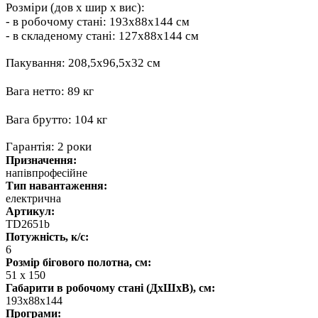
Розміри (дов х шир х вис):
- в робочому стані: 193х88х144 см
- в складеному стані: 127х88х144 см
Пакування: 208,5х96,5х32 см
Вага нетто: 89 кг
Вага брутто: 104 кг
Гарантія: 2 роки
Призначення:
напівпрофесійне
Тип навантаження:
електрична
Артикул:
TD2651b
Потужність, к/с:
6
Розмір бігового полотна, см:
51 х 150
Габарити в робочому стані (ДхШхВ), см:
193х88х144
Програми: