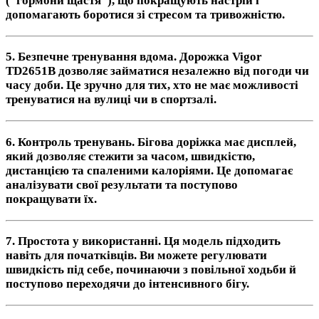
("гормони щастя"), що покращують настрій і
допомагають боротися зі стресом та тривожністю.
5.
Безпечне тренування вдома
.
Дорожка Vigor
TD2651B дозволяє займатися незалежно від погоди чи
часу доби. Це зручно для тих, хто не має можливості
тренуватися на вулиці чи в спортзалі.
6.
Контроль тренувань.
Бігова доріжка має дисплей,
який дозволяє стежити за часом, швидкістю,
дистанцією та спаленими калоріями. Це допомагає
аналізувати свої результати та поступово
покращувати їх.
7.
Простота у використанні.
Ця модель підходить
навіть для початківців. Ви можете регулювати
швидкість під себе, починаючи з повільної ходьби й
поступово переходячи до інтенсивного бігу.