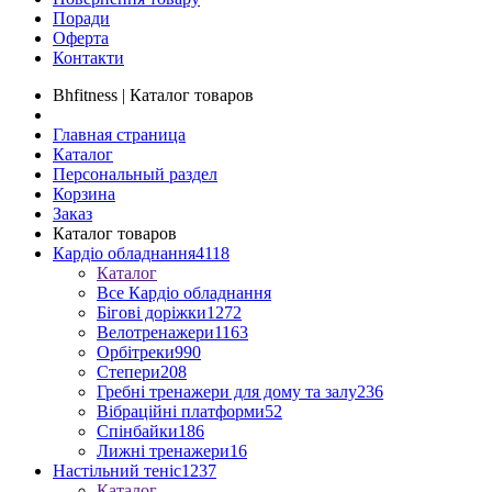
Поради
Оферта
Контакти
Bhfitness | Каталог товаров
Главная страница
Каталог
Персональный раздел
Корзина
Заказ
Каталог товаров
Кардіо обладнання
4118
Каталог
Все Кардіо обладнання
Бігові доріжки
1272
Велотренажери
1163
Орбітреки
990
Степери
208
Гребні тренажери для дому та залу
236
Вібраційні платформи
52
Спінбайки
186
Лижні тренажери
16
Настільний теніс
1237
Каталог