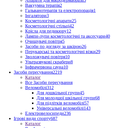
Апарати для мікродермабразії
5
Вакуумна терапія
2
Гальванотерапія та електропорація
1
Інгалятори
3
Косметологічні апарати
25
Косметологічні стільці
42
Крісла для педикюру
12
Лампи-лупи косметологічні та аксесуари
40
Очищувачі повітря
5
Засоби по догляду за шкірою
26
Перукарські та косметологічні візки
29
Зволожувачі повітря
10
Ультразвукові скрабери
8
Інфрачервона сауна
10
Засоби пересування
2219
Каталог
Все Засоби пересування
Веломобілі
312
Для дошкільної групи
45
Для молодшої шкільної групи
68
Для підлітків веломобілі
57
Універсальні веломобілі
143
Електровелосипеди
236
Ігрові види спорту
687
Каталог