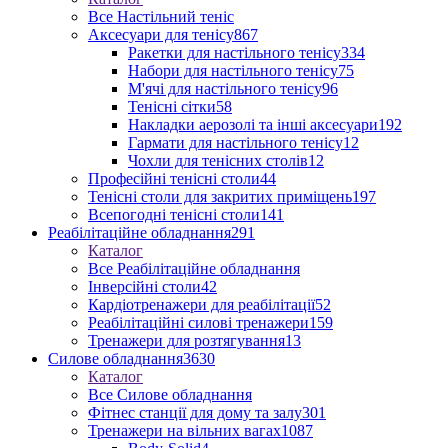
Все Настільний теніс
Аксесуари для тенісу
867
Ракетки для настільного тенісу
334
Набори для настільного тенісу
75
М'ячі для настільного тенісу
96
Тенісні сітки
58
Накладки аерозолі та інші аксесуари
192
Гармати для настільного тенісу
12
Чохли для тенісних столів
12
Професійні тенісні столи
44
Тенісні столи для закритих приміщень
197
Всепогодні тенісні столи
141
Реабілітаційне обладнання
291
Каталог
Все Реабілітаційне обладнання
Інверсійні столи
42
Кардіотренажери для реабілітації
52
Реабілітаційні силові тренажери
159
Тренажери для розтягування
13
Силове обладнання
3630
Каталог
Все Силове обладнання
Фітнес станції для дому та залу
301
Тренажери на вільних вагах
1087