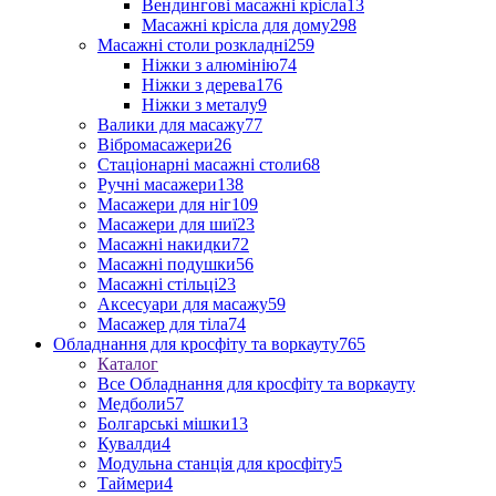
Вендингові масажні крісла
13
Масажні крісла для дому
298
Масажні столи розкладні
259
Ніжки з алюмінію
74
Ніжки з дерева
176
Ніжки з металу
9
Валики для масажу
77
Вібромасажери
26
Стаціонарні масажні столи
68
Ручні масажери
138
Масажери для ніг
109
Масажери для шиї
23
Масажні накидки
72
Масажні подушки
56
Масажні стільці
23
Аксесуари для масажу
59
Масажер для тіла
74
Обладнання для кросфіту та воркауту
765
Каталог
Все Обладнання для кросфіту та воркауту
Медболи
57
Болгарські мішки
13
Кувалди
4
Модульна станція для кросфіту
5
Таймери
4