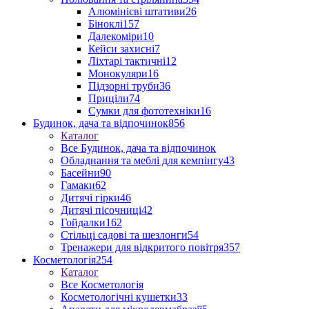
Алюмінієві штативи
26
Біноклі
157
Далекоміри
10
Кейси захисні
7
Ліхтарі тактичні
12
Монокуляри
16
Підзорні труби
36
Приціли
74
Сумки для фототехніки
16
Будинок, дача та відпочинок
856
Каталог
Все Будинок, дача та відпочинок
Обладнання та меблі для кемпінгу
43
Басейни
90
Гамаки
62
Дитячі гірки
46
Дитячі пісочниці
42
Гойдалки
162
Стільці садові та шезлонги
54
Тренажери для відкритого повітря
357
Косметологія
254
Каталог
Все Косметологія
Косметологічні кушетки
33