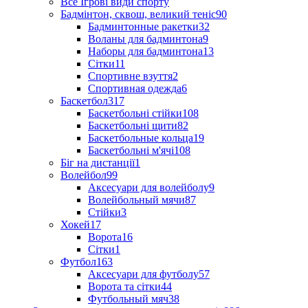
Все Ігрові види спорту
Бадмінтон, сквош, великий теніс
90
Бадминтонные ракетки
32
Воланы для бадминтона
9
Наборы для бадминтона
13
Сітки
11
Спортивне взуття
2
Спортивная одежда
6
Баскетбол
317
Баскетбольні стійки
108
Баскетбольні щити
82
Баскетбольные кольца
19
Баскетбольні м'ячі
108
Біг на дистанції
1
Волейбол
99
Аксесуари для волейболу
9
Волейбольный мячи
87
Стійки
3
Хокей
17
Ворота
16
Сітки
1
Футбол
163
Аксесуари для футболу
57
Ворота та сітки
44
Футбольный мяч
38