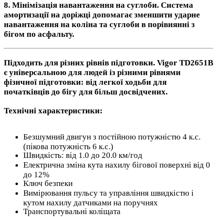
8.
Мінімізація навантаження на суглоби.
Система
амортизації на доріжці допомагає зменшити ударне
навантаження на коліна та суглоби в порівнянні з
бігом по асфальту.
Підходить для різних рівнів підготовки.
Vigor TD2651B
є універсальною для людей із різними рівнями
фізичної підготовки: від легкої ходьби для
початківців до бігу для більш досвідчених.
Технічні характеристики:
Безшумний двигун з постійною потужністю 4 к.с.
(пікова потужність 6 к.с.)
Швидкість: від 1.0 до 20.0 км/год
Електрична зміна кута нахилу бігової поверхні від 0
до 12%
Ключ безпеки
Вимірювання пульсу та управління швидкістю і
кутом нахилу датчиками на поручнях
Транспортувальні коліщата