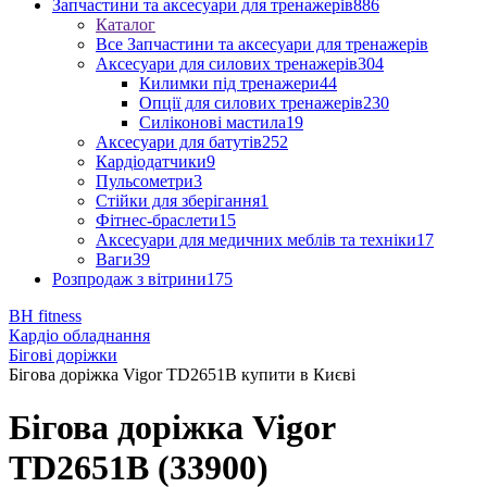
Запчастини та аксесуари для тренажерів
886
Каталог
Все Запчастини та аксесуари для тренажерів
Аксесуари для силових тренажерів
304
Килимки під тренажери
44
Опції для силових тренажерів
230
Силіконові мастила
19
Аксесуари для батутів
252
Кардіодатчики
9
Пульсометри
3
Стійки для зберігання
1
Фітнес-браслети
15
Аксесуари для медичних меблів та техніки
17
Ваги
39
Розпродаж з вітрини
175
BH fitness
Кардіо обладнання
Бігові доріжки
Бігова доріжка Vigor TD2651B купити в Києві
Бігова доріжка Vigor
TD2651B (33900)