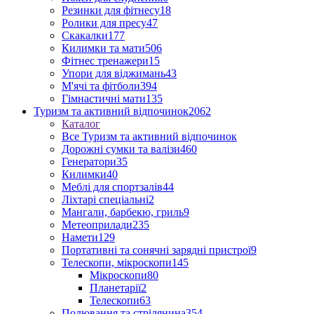
Резинки для фітнесу
18
Ролики для пресу
47
Скакалки
177
Килимки та мати
506
Фітнес тренажери
15
Упори для віджимань
43
М'ячі та фітболи
394
Гімнастичні мати
135
Туризм та активний відпочинок
2062
Каталог
Все Туризм та активний відпочинок
Дорожні сумки та валізи
460
Генератори
35
Килимки
40
Меблі для спортзалів
44
Ліхтарі спеціальні
2
Мангали, барбекю, гриль
9
Метеоприлади
235
Намети
129
Портативні та сонячні зарядні пристрої
9
Телескопи, мікроскопи
145
Мікроскопи
80
Планетарії
2
Телескопи
63
Полювання та стрілянина
354