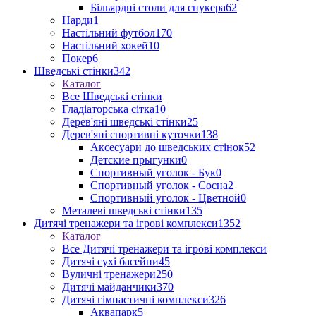
Більярдні столи для снукера
62
Нарди
1
Настільний футбол
170
Настільний хокей
10
Покер
6
Шведські стінки
342
Каталог
Все Шведські стінки
Гладіаторська сітка
10
Дерев'яні шведські стінки
25
Дерев'яні спортивні куточки
138
Аксесуари до шведських стінок
52
Детские прыгунки
0
Спортивный уголок - Бук
0
Спортивный уголок - Сосна
2
Спортивный уголок - Цветной
0
Металеві шведські стінки
135
Дитячі тренажери та ігрові комплекси
1352
Каталог
Все Дитячі тренажери та ігрові комплекси
Дитячі сухі басейни
45
Вуличні тренажери
250
Дитячі майданчики
370
Дитячі гімнастичні комплекси
326
Аквапарк
5