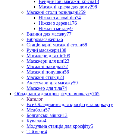
Вендингові масажні крісла
13
Масажні крісла для дому
298
Масажні столи розкладні
259
Ніжки з алюмінію
74
Ніжки з дерева
176
Ніжки з металу
9
Валики для масажу
77
Вібромасажери
26
Стаціонарні масажні столи
68
Ручні масажери
138
Масажери для ніг
109
Масажери для шиї
23
Масажні накидки
72
Масажні подушки
56
Масажні стільці
23
Аксесуари для масажу
59
Масажер для тіла
74
Обладнання для кросфіту та воркауту
765
Каталог
Все Обладнання для кросфіту та воркауту
Медболи
57
Болгарські мішки
13
Кувалди
4
Модульна станція для кросфіту
5
Таймери
4