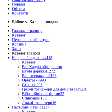
Поради
Оферта
Контакти
Bhfitness | Каталог товаров
Главная страница
Каталог
Персональный раздел
Корзина
Заказ
Каталог товаров
Кардіо обладнання
4118
Каталог
Все Кардіо обладнання
Бігові доріжки
1272
Велотренажери
1163
Орбітреки
990
Степери
208
Гребні тренажери для дому та залу
236
Вібраційні платформи
52
Спінбайки
186
Лижні тренажери
16
Настільний теніс
1237
Каталог