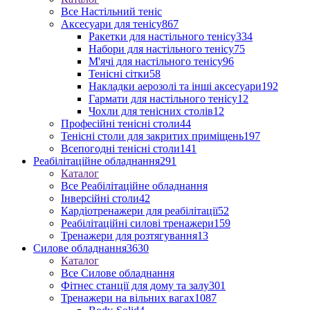
Все Настільний теніс
Аксесуари для тенісу
867
Ракетки для настільного тенісу
334
Набори для настільного тенісу
75
М'ячі для настільного тенісу
96
Тенісні сітки
58
Накладки аерозолі та інші аксесуари
192
Гармати для настільного тенісу
12
Чохли для тенісних столів
12
Професійні тенісні столи
44
Тенісні столи для закритих приміщень
197
Всепогодні тенісні столи
141
Реабілітаційне обладнання
291
Каталог
Все Реабілітаційне обладнання
Інверсійні столи
42
Кардіотренажери для реабілітації
52
Реабілітаційні силові тренажери
159
Тренажери для розтягування
13
Силове обладнання
3630
Каталог
Все Силове обладнання
Фітнес станції для дому та залу
301
Тренажери на вільних вагах
1087