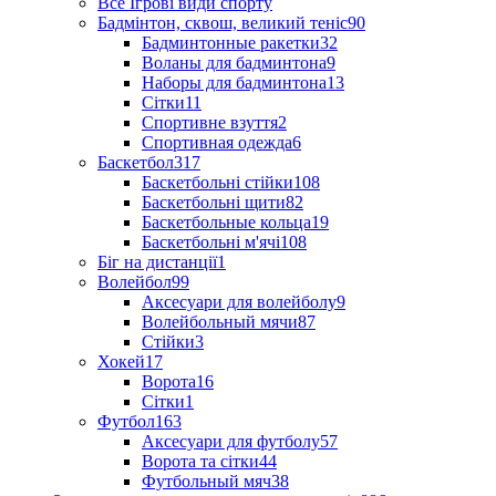
Все Ігрові види спорту
Бадмінтон, сквош, великий теніс
90
Бадминтонные ракетки
32
Воланы для бадминтона
9
Наборы для бадминтона
13
Сітки
11
Спортивне взуття
2
Спортивная одежда
6
Баскетбол
317
Баскетбольні стійки
108
Баскетбольні щити
82
Баскетбольные кольца
19
Баскетбольні м'ячі
108
Біг на дистанції
1
Волейбол
99
Аксесуари для волейболу
9
Волейбольный мячи
87
Стійки
3
Хокей
17
Ворота
16
Сітки
1
Футбол
163
Аксесуари для футболу
57
Ворота та сітки
44
Футбольный мяч
38