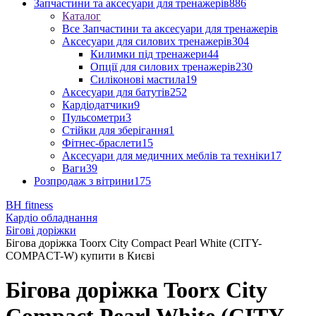
Запчастини та аксесуари для тренажерів
886
Каталог
Все Запчастини та аксесуари для тренажерів
Аксесуари для силових тренажерів
304
Килимки під тренажери
44
Опції для силових тренажерів
230
Силіконові мастила
19
Аксесуари для батутів
252
Кардіодатчики
9
Пульсометри
3
Стійки для зберігання
1
Фітнес-браслети
15
Аксесуари для медичних меблів та техніки
17
Ваги
39
Розпродаж з вітрини
175
BH fitness
Кардіо обладнання
Бігові доріжки
Бігова доріжка Toorx City Compact Pearl White (CITY-
COMPACT-W) купити в Києві
Бігова доріжка Toorx City