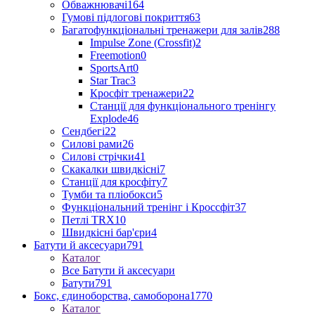
Обважнювачі
164
Гумові підлогові покриття
63
Багатофункціональні тренажери для залів
288
Impulse Zone (Crossfit)
2
Freemotion
0
SportsArt
0
Star Trac
3
Кросфіт тренажери
22
Станції для функціонального тренінгу
Explode
46
Сендбегі
22
Силові рами
26
Силові стрічки
41
Скакалки швидкісні
7
Станції для кросфіту
7
Тумби та пліобокси
5
Функціональний тренінг і Кроссфіт
37
Петлі TRX
10
Швидкісні бар'єри
4
Батути й аксесуари
791
Каталог
Все Батути й аксесуари
Батути
791
Бокс, єдиноборства, самоборона
1770
Каталог