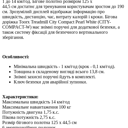
1 до 14 км/год. Бігове полотно розміром 125 х
44,5 см достатнє для тренування користувачам зростом до 190
см. Зрозумілий дисплей відображає інформацію про
швидкість, дистанцію, час, витрату калорій і кроки. Бігова
доріжка Toorx Treadmill City Compact Pearl White (CITY-
COMPACT-W) має знімні поручні для додаткової безпеки, а
також систему фіксації для безпечного вертикального
зберігання.
Особливості:
Мінімальна швидкість - 1 км/год (крок - 0,1 км/год).
Товщина в складеному вигляді всього 13,8 см.
Знімні захисні поручні йдуть в комплекті.
Ключ безпеки для аварійної зупинки.
Характеристики:
Максимальна швидкість 14 км/год
Максимальне навантаження 100 кг
Потужність двигуна 1,75 к.с.
Пікова потужність 2,75 к.с.
Розмір бігового полотна 125 х 44,5 см
6 амортизаційних подушок