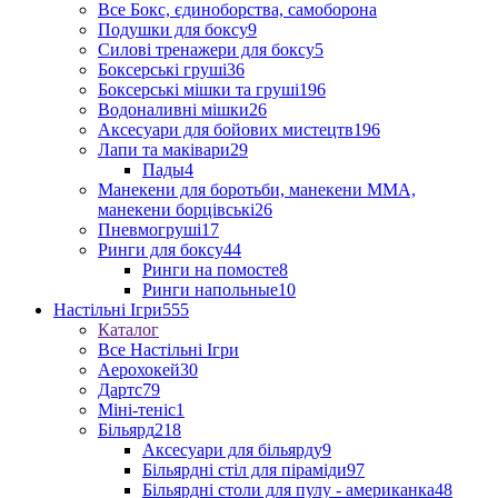
Все Бокс, єдиноборства, самоборона
Подушки для боксу
9
Силові тренажери для боксу
5
Боксерські груші
36
Боксерські мішки та груші
196
Водоналивні мішки
26
Аксесуари для бойових мистецтв
196
Лапи та маківари
29
Пады
4
Манекени для боротьби, манекени ММА,
манекени борцівські
26
Пневмогруші
17
Ринги для боксу
44
Ринги на помосте
8
Ринги напольные
10
Настільні Ігри
555
Каталог
Все Настільні Ігри
Аерохокей
30
Дартс
79
Міні-теніс
1
Більярд
218
Аксесуари для більярду
9
Більярдні стіл для піраміди
97
Більярдні столи для пулу - американка
48