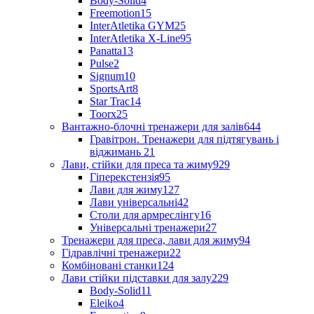
Body-Solid
4
Freemotion
15
InterAtletika GYM
25
InterAtletika X-Line
95
Panatta
13
Pulse
2
Signum
10
SportsArt
8
Star Trac
14
Toorx
25
Вантажно-блочні тренажери для залів
644
Гравітрон. Тренажери для підтягувань і
віджимань
21
Лави, стійки для преса та жиму
929
Гіперекстензія
95
Лави для жиму
127
Лави універсальні
42
Столи для армреслінгу
16
Універсальні тренажери
27
Тренажери для преса, лави для жиму
94
Гідравлічні тренажери
22
Комбіновані станки
124
Лави стійки підставки для залу
229
Body-Solid
11
Eleiko
4