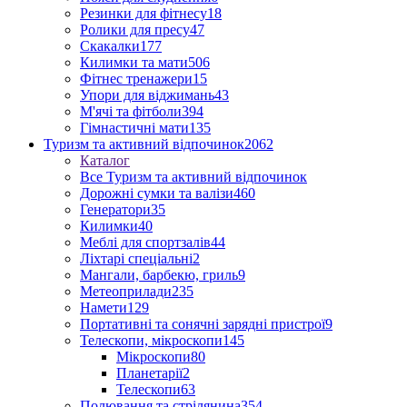
Резинки для фітнесу
18
Ролики для пресу
47
Скакалки
177
Килимки та мати
506
Фітнес тренажери
15
Упори для віджимань
43
М'ячі та фітболи
394
Гімнастичні мати
135
Туризм та активний відпочинок
2062
Каталог
Все Туризм та активний відпочинок
Дорожні сумки та валізи
460
Генератори
35
Килимки
40
Меблі для спортзалів
44
Ліхтарі спеціальні
2
Мангали, барбекю, гриль
9
Метеоприлади
235
Намети
129
Портативні та сонячні зарядні пристрої
9
Телескопи, мікроскопи
145
Мікроскопи
80
Планетарії
2
Телескопи
63
Полювання та стрілянина
354