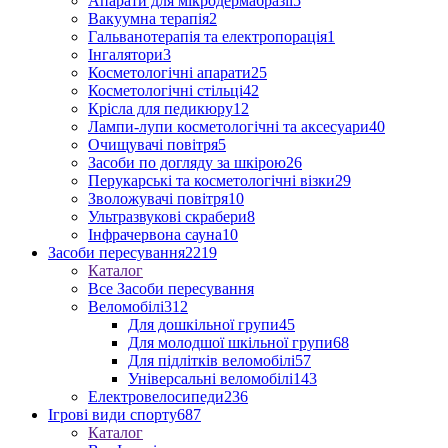
Апарати для мікродермабразії
5
Вакуумна терапія
2
Гальванотерапія та електропорація
1
Інгалятори
3
Косметологічні апарати
25
Косметологічні стільці
42
Крісла для педикюру
12
Лампи-лупи косметологічні та аксесуари
40
Очищувачі повітря
5
Засоби по догляду за шкірою
26
Перукарські та косметологічні візки
29
Зволожувачі повітря
10
Ультразвукові скрабери
8
Інфрачервона сауна
10
Засоби пересування
2219
Каталог
Все Засоби пересування
Веломобілі
312
Для дошкільної групи
45
Для молодшої шкільної групи
68
Для підлітків веломобілі
57
Універсальні веломобілі
143
Електровелосипеди
236
Ігрові види спорту
687
Каталог