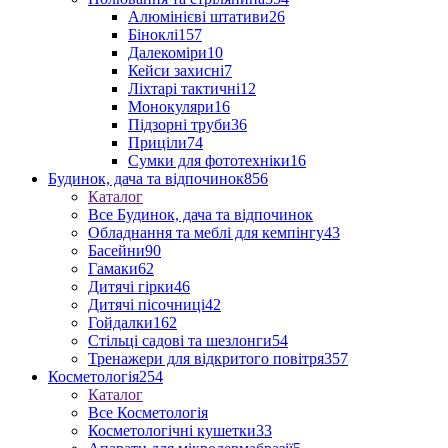
Алюмінієві штативи
26
Біноклі
157
Далекоміри
10
Кейси захисні
7
Ліхтарі тактичні
12
Монокуляри
16
Підзорні труби
36
Приціли
74
Сумки для фототехніки
16
Будинок, дача та відпочинок
856
Каталог
Все Будинок, дача та відпочинок
Обладнання та меблі для кемпінгу
43
Басейни
90
Гамаки
62
Дитячі гірки
46
Дитячі пісочниці
42
Гойдалки
162
Стільці садові та шезлонги
54
Тренажери для відкритого повітря
357
Косметологія
254
Каталог
Все Косметологія
Косметологічні кушетки
33