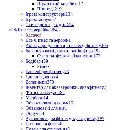
Піратський корабель
17
Природа
219
Ігрові конструктори
134
Ігрові модулі
37
Скеледроми для дітей
24
Фітнес та аеробіка
2643
Каталог
Все Фітнес та аеробіка
Аксесуари для йоги, пілатесу, фітнесу
306
Балансувальні дошки, напівсферы
192
Степплатформи і балансири
173
Бодібари
59
Різне
7
Гантелі для фітнесу
23
Диски здоров'я
4
Еспандери
373
Інвентар для аквааеробіки, аквафітнесу
7
Фітнес аксесуари
85
Медболи
14
Обважнювачі для рук
19
Обважювачі для ніг
1
Обручі
24
Рукавички для фітнесу, культуризму
187
Пляшки та фляги
8
Пояси для схуднення
6