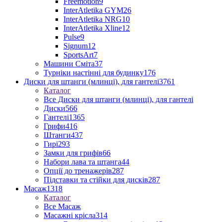
Freemotion
9
InterAtletika GYM
26
InterAtletika NRG
10
InterAtletika Xline
12
Pulse
9
Signum
12
SportsArt
7
Машини Сміта
37
Турніки настінні для будинку
176
Диски для штанги (млинці), для гантелі
3761
Каталог
Все Диски для штанги (млинці), для гантелі
Диски
566
Гантелі
1365
Грифи
416
Штанги
437
Гирі
293
Замки для грифів
66
Набори лава та штанга
44
Опції до тренажерів
287
Підставки та стійки для дисків
287
Масаж
1318
Каталог
Все Масаж
Масажні крісла
314