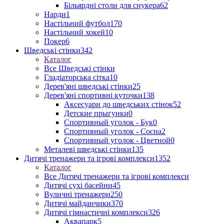
Більярдні столи для снукера
62
Нарди
1
Настільний футбол
170
Настільний хокей
10
Покер
6
Шведські стінки
342
Каталог
Все Шведські стінки
Гладіаторська сітка
10
Дерев'яні шведські стінки
25
Дерев'яні спортивні куточки
138
Аксесуари до шведських стінок
52
Детские прыгунки
0
Спортивный уголок - Бук
0
Спортивный уголок - Сосна
2
Спортивный уголок - Цветной
0
Металеві шведські стінки
135
Дитячі тренажери та ігрові комплекси
1352
Каталог
Все Дитячі тренажери та ігрові комплекси
Дитячі сухі басейни
45
Вуличні тренажери
250
Дитячі майданчики
370
Дитячі гімнастичні комплекси
326
Аквапарк
5