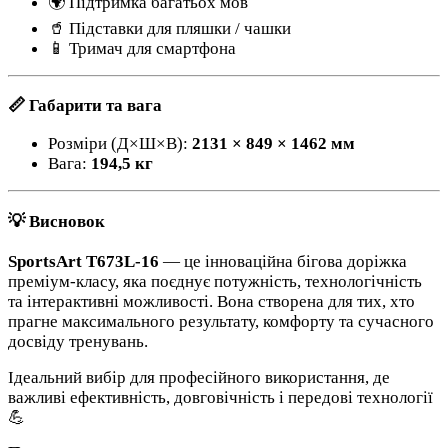
🌍 Підтримка багатьох мов
🥤 Підставки для пляшки / чашки
📱 Тримач для смартфона
📏 Габарити та вага
Розміри (Д×Ш×В):
2131 × 849 × 1462 мм
Вага:
194,5 кг
💡 Висновок
SportsArt T673L-16
— це інноваційна бігова доріжка
преміум-класу, яка поєднує потужність, технологічність
та інтерактивні можливості. Вона створена для тих, хто
прагне максимального результату, комфорту та сучасного
досвіду тренувань.
Ідеальний вибір для професійного використання, де
важливі ефективність, довговічність і передові технології
💪