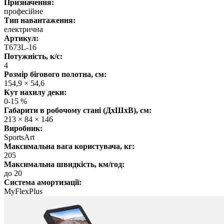
Призначення:
професійне
Тип навантаження:
електрична
Артикул:
T673L-16
Потужність, к/с:
4
Розмір бігового полотна, см:
154,9 × 54,6
Кут нахилу деки:
0-15 %
Габарити в робочому стані (ДхШхВ), см:
213 × 84 × 146
Виробник:
SportsArt
Максимальна вага користувача, кг:
205
Максимальна швидкість, км/год:
до 20
Система амортизації:
MyFlexPlus