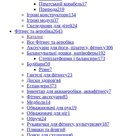
Піратський корабель
17
Природа
219
Ігрові конструктори
134
Ігрові модулі
37
Скеледроми для дітей
24
Фітнес та аеробіка
2643
Каталог
Все Фітнес та аеробіка
Аксесуари для йоги, пілатесу, фітнесу
306
Балансувальні дошки, напівсферы
192
Степплатформи і балансири
173
Бодібари
59
Різне
7
Гантелі для фітнесу
23
Диски здоров'я
4
Еспандери
373
Інвентар для аквааеробіки, аквафітнесу
7
Фітнес аксесуари
85
Медболи
14
Обважнювачі для рук
19
Обважювачі для ніг
1
Обручі
24
Рукавички для фітнесу, культуризму
187
Пляшки та фляги
8
Пояси для схуднення
6