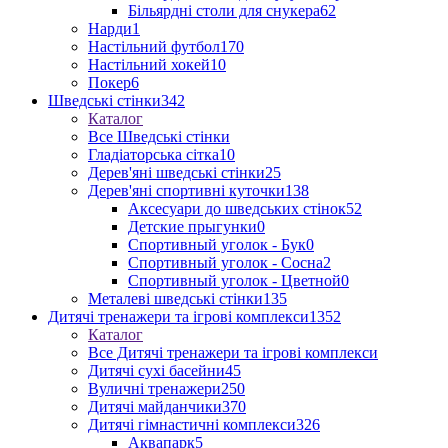
Більярдні столи для снукера
62
Нарди
1
Настільний футбол
170
Настільний хокей
10
Покер
6
Шведські стінки
342
Каталог
Все Шведські стінки
Гладіаторська сітка
10
Дерев'яні шведські стінки
25
Дерев'яні спортивні куточки
138
Аксесуари до шведських стінок
52
Детские прыгунки
0
Спортивный уголок - Бук
0
Спортивный уголок - Сосна
2
Спортивный уголок - Цветной
0
Металеві шведські стінки
135
Дитячі тренажери та ігрові комплекси
1352
Каталог
Все Дитячі тренажери та ігрові комплекси
Дитячі сухі басейни
45
Вуличні тренажери
250
Дитячі майданчики
370
Дитячі гімнастичні комплекси
326
Аквапарк
5