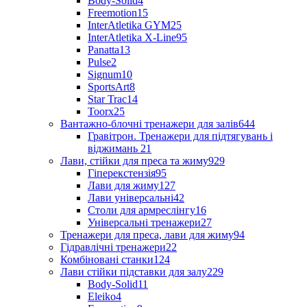
Body-Solid
4
Freemotion
15
InterAtletika GYM
25
InterAtletika X-Line
95
Panatta
13
Pulse
2
Signum
10
SportsArt
8
Star Trac
14
Toorx
25
Вантажно-блочні тренажери для залів
644
Гравітрон. Тренажери для підтягувань і
віджимань
21
Лави, стійки для преса та жиму
929
Гіперекстензія
95
Лави для жиму
127
Лави універсальні
42
Столи для армреслінгу
16
Універсальні тренажери
27
Тренажери для преса, лави для жиму
94
Гідравлічні тренажери
22
Комбіновані станки
124
Лави стійки підставки для залу
229
Body-Solid
11
Eleiko
4