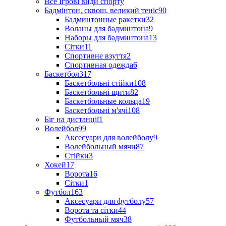
Все Ігрові види спорту
Бадмінтон, сквош, великий теніс
90
Бадминтонные ракетки
32
Воланы для бадминтона
9
Наборы для бадминтона
13
Сітки
11
Спортивне взуття
2
Спортивная одежда
6
Баскетбол
317
Баскетбольні стійки
108
Баскетбольні щити
82
Баскетбольные кольца
19
Баскетбольні м'ячі
108
Біг на дистанції
1
Волейбол
99
Аксесуари для волейболу
9
Волейбольный мячи
87
Стійки
3
Хокей
17
Ворота
16
Сітки
1
Футбол
163
Аксесуари для футболу
57
Ворота та сітки
44
Футбольный мяч
38