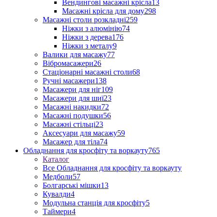
Вендингові масажні крісла
13
Масажні крісла для дому
298
Масажні столи розкладні
259
Ніжки з алюмінію
74
Ніжки з дерева
176
Ніжки з металу
9
Валики для масажу
77
Вібромасажери
26
Стаціонарні масажні столи
68
Ручні масажери
138
Масажери для ніг
109
Масажери для шиї
23
Масажні накидки
72
Масажні подушки
56
Масажні стільці
23
Аксесуари для масажу
59
Масажер для тіла
74
Обладнання для кросфіту та воркауту
765
Каталог
Все Обладнання для кросфіту та воркауту
Медболи
57
Болгарські мішки
13
Кувалди
4
Модульна станція для кросфіту
5
Таймери
4