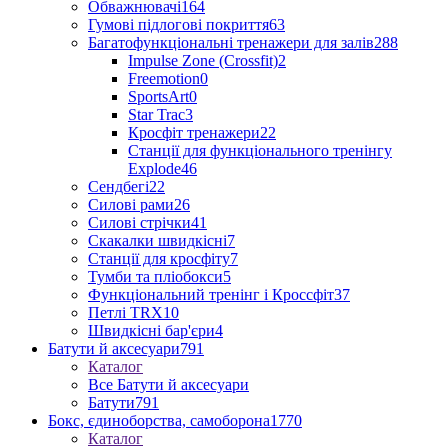
Обважнювачі
164
Гумові підлогові покриття
63
Багатофункціональні тренажери для залів
288
Impulse Zone (Crossfit)
2
Freemotion
0
SportsArt
0
Star Trac
3
Кросфіт тренажери
22
Станції для функціонального тренінгу
Explode
46
Сендбегі
22
Силові рами
26
Силові стрічки
41
Скакалки швидкісні
7
Станції для кросфіту
7
Тумби та пліобокси
5
Функціональний тренінг і Кроссфіт
37
Петлі TRX
10
Швидкісні бар'єри
4
Батути й аксесуари
791
Каталог
Все Батути й аксесуари
Батути
791
Бокс, єдиноборства, самоборона
1770
Каталог