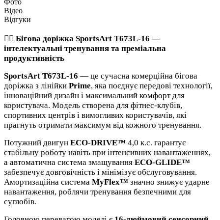
Фото
Відео
Відгуки
🏃‍♂️ Бігова доріжка SportsArt T673L-16 —
інтелектуальні тренування та преміальна
продуктивність
SportsArt T673L-16
— це сучасна комерційна бігова
доріжка з лінійки
Prime
, яка поєднує передові технології,
інноваційний дизайн і максимальний комфорт для
користувача. Модель створена для фітнес-клубів,
спортивних центрів і вимогливих користувачів, які
прагнуть отримати максимум від кожного тренування.
Потужний двигун
ECO-DRIVE™
4,0 к.с. гарантує
стабільну роботу навіть при інтенсивних навантаженнях,
а автоматична система змащування
ECO-GLIDE™
забезпечує довговічність і мінімізує обслуговування.
Амортизаційна система
MyFlex™
значно знижує ударне
навантаження, роблячи тренування безпечними для
суглобів.
Головною перевагою моделі є
16-дюймовий сенсорний