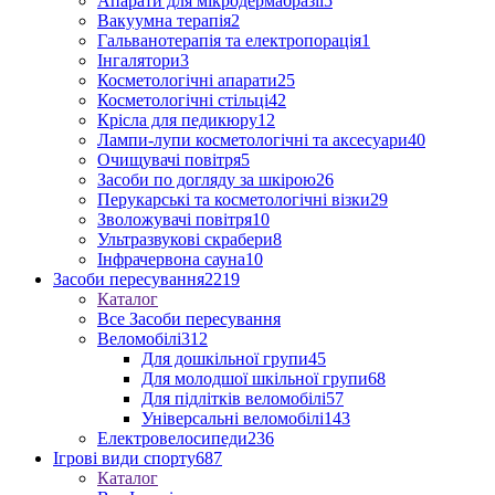
Апарати для мікродермабразії
5
Вакуумна терапія
2
Гальванотерапія та електропорація
1
Інгалятори
3
Косметологічні апарати
25
Косметологічні стільці
42
Крісла для педикюру
12
Лампи-лупи косметологічні та аксесуари
40
Очищувачі повітря
5
Засоби по догляду за шкірою
26
Перукарські та косметологічні візки
29
Зволожувачі повітря
10
Ультразвукові скрабери
8
Інфрачервона сауна
10
Засоби пересування
2219
Каталог
Все Засоби пересування
Веломобілі
312
Для дошкільної групи
45
Для молодшої шкільної групи
68
Для підлітків веломобілі
57
Універсальні веломобілі
143
Електровелосипеди
236
Ігрові види спорту
687
Каталог