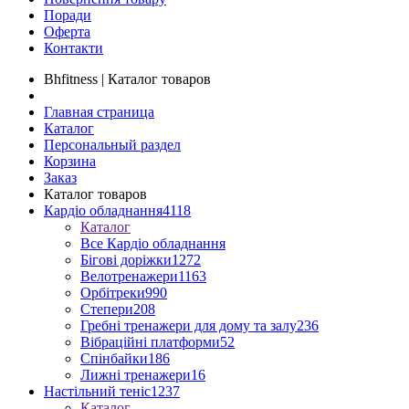
Поради
Оферта
Контакти
Bhfitness | Каталог товаров
Главная страница
Каталог
Персональный раздел
Корзина
Заказ
Каталог товаров
Кардіо обладнання
4118
Каталог
Все Кардіо обладнання
Бігові доріжки
1272
Велотренажери
1163
Орбітреки
990
Степери
208
Гребні тренажери для дому та залу
236
Вібраційні платформи
52
Спінбайки
186
Лижні тренажери
16
Настільний теніс
1237
Каталог