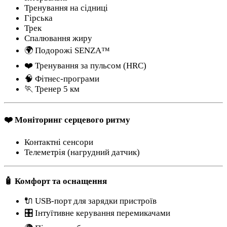
Тренування на сідниці
Гірська
Трек
Спалювання жиру
🌍 Подорожі SENZA™
❤️ Тренування за пульсом (HRC)
🧠 Фітнес-програми
🏃 Тренер 5 км
❤️ Моніторинг серцевого ритму
Контактні сенсори
Телеметрія (нагрудний датчик)
🧴 Комфорт та оснащення
🔌 USB-порт для зарядки пристроїв
🎛️ Інтуїтивне керування перемикачами