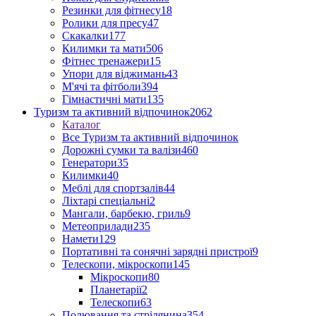
Резинки для фітнесу
18
Ролики для пресу
47
Скакалки
177
Килимки та мати
506
Фітнес тренажери
15
Упори для віджимань
43
М'ячі та фітболи
394
Гімнастичні мати
135
Туризм та активний відпочинок
2062
Каталог
Все Туризм та активний відпочинок
Дорожні сумки та валізи
460
Генератори
35
Килимки
40
Меблі для спортзалів
44
Ліхтарі спеціальні
2
Мангали, барбекю, гриль
9
Метеоприлади
235
Намети
129
Портативні та сонячні зарядні пристрої
9
Телескопи, мікроскопи
145
Мікроскопи
80
Планетарії
2
Телескопи
63
Полювання та стрілянина
354