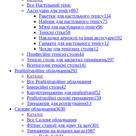
Все Настільний теніс
Аксесуари для тенісу
867
Ракетки для настільного тенісу
334
Набори для настільного тенісу
75
М'ячі для настільного тенісу
96
Тенісні сітки
58
Накладки аерозолі та інші аксесуари
192
Гармати для настільного тенісу
12
Чохли для тенісних столів
12
Професійні тенісні столи
44
Тенісні столи для закритих приміщень
197
Всепогодні тенісні столи
141
Реабілітаційне обладнання
291
Каталог
Все Реабілітаційне обладнання
Інверсійні столи
42
Кардіотренажери для реабілітації
52
Реабілітаційні силові тренажери
159
Тренажери для розтягування
13
Силове обладнання
3630
Каталог
Все Силове обладнання
Фітнес станції для дому та залу
301
Тренажери на вільних вагах
1087