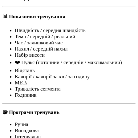
📊 Показники тренування
Швидкість / середня швидкість
Темп / середній / реальний
Час / залишковий час
Нахил / середній нахил
Набір висоти
❤️ Пульс (поточний / середній / максимальний)
Відстань
Калорії / калорії за хв / за годину
METs
Тривалість сегмента
Годинник
🧩 Програми тренувань
Ручна
Випадкова
Інтервальні