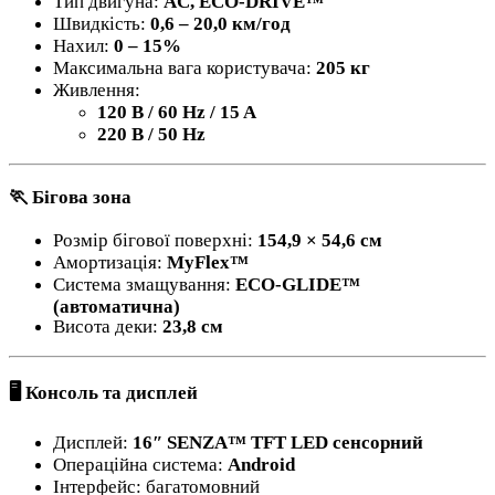
Тип двигуна:
AC, ECO-DRIVE™
Швидкість:
0,6 – 20,0 км/год
Нахил:
0 – 15%
Максимальна вага користувача:
205 кг
Живлення:
120 В / 60 Hz / 15 A
220 В / 50 Hz
🏃 Бігова зона
Розмір бігової поверхні:
154,9 × 54,6 см
Амортизація:
MyFlex™
Система змащування:
ECO-GLIDE™
(автоматична)
Висота деки:
23,8 см
🖥️ Консоль та дисплей
Дисплей:
16″ SENZA™ TFT LED сенсорний
Операційна система:
Android
Інтерфейс: багатомовний