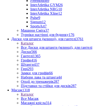
Freemotion
9
InterAtletika GYM
26
InterAtletika NRG
10
InterAtletika Xline
12
Pulse
9
Signum
12
SportsArt
7
Машини Сміта
37
Турніки настінні для будинку
176
Диски для штанги (млинці), для гантелі
3761
Каталог
Все Диски для штанги (млинці), для гантелі
Диски
566
Гантелі
1365
Грифи
416
Штанги
437
Гирі
293
Замки для грифів
66
Набори лава та штанга
44
Опції до тренажерів
287
Підставки та стійки для дисків
287
Масаж
1318
Каталог
Все Масаж
Масажні крісла
314