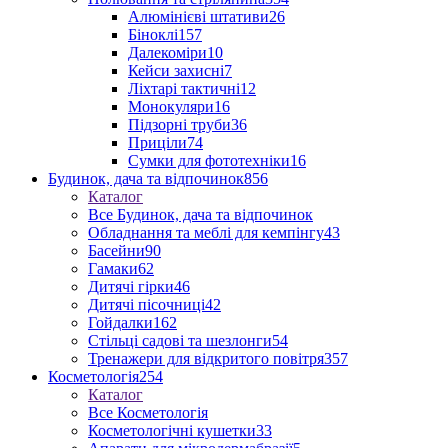
Алюмінієві штативи
26
Біноклі
157
Далекоміри
10
Кейси захисні
7
Ліхтарі тактичні
12
Монокуляри
16
Підзорні труби
36
Приціли
74
Сумки для фототехніки
16
Будинок, дача та відпочинок
856
Каталог
Все Будинок, дача та відпочинок
Обладнання та меблі для кемпінгу
43
Басейни
90
Гамаки
62
Дитячі гірки
46
Дитячі пісочниці
42
Гойдалки
162
Стільці садові та шезлонги
54
Тренажери для відкритого повітря
357
Косметологія
254
Каталог
Все Косметологія
Косметологічні кушетки
33