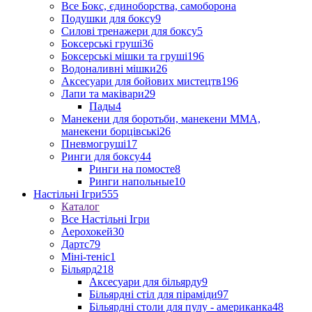
Все Бокс, єдиноборства, самоборона
Подушки для боксу
9
Силові тренажери для боксу
5
Боксерські груші
36
Боксерські мішки та груші
196
Водоналивні мішки
26
Аксесуари для бойових мистецтв
196
Лапи та маківари
29
Пады
4
Манекени для боротьби, манекени ММА,
манекени борцівські
26
Пневмогруші
17
Ринги для боксу
44
Ринги на помосте
8
Ринги напольные
10
Настільні Ігри
555
Каталог
Все Настільні Ігри
Аерохокей
30
Дартс
79
Міні-теніс
1
Більярд
218
Аксесуари для більярду
9
Більярдні стіл для піраміди
97
Більярдні столи для пулу - американка
48