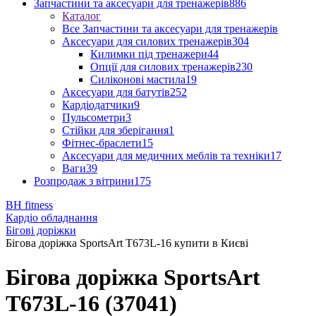
Запчастини та аксесуари для тренажерів
886
Каталог
Все Запчастини та аксесуари для тренажерів
Аксесуари для силових тренажерів
304
Килимки під тренажери
44
Опції для силових тренажерів
230
Силіконові мастила
19
Аксесуари для батутів
252
Кардіодатчики
9
Пульсометри
3
Стійки для зберігання
1
Фітнес-браслети
15
Аксесуари для медичних меблів та техніки
17
Ваги
39
Розпродаж з вітрини
175
BH fitness
Кардіо обладнання
Бігові доріжки
Бігова доріжка SportsArt T673L-16 купити в Києві
Бігова доріжка SportsArt
T673L-16 (37041)