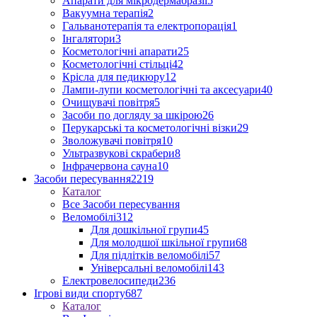
Апарати для мікродермабразії
5
Вакуумна терапія
2
Гальванотерапія та електропорація
1
Інгалятори
3
Косметологічні апарати
25
Косметологічні стільці
42
Крісла для педикюру
12
Лампи-лупи косметологічні та аксесуари
40
Очищувачі повітря
5
Засоби по догляду за шкірою
26
Перукарські та косметологічні візки
29
Зволожувачі повітря
10
Ультразвукові скрабери
8
Інфрачервона сауна
10
Засоби пересування
2219
Каталог
Все Засоби пересування
Веломобілі
312
Для дошкільної групи
45
Для молодшої шкільної групи
68
Для підлітків веломобілі
57
Універсальні веломобілі
143
Електровелосипеди
236
Ігрові види спорту
687
Каталог