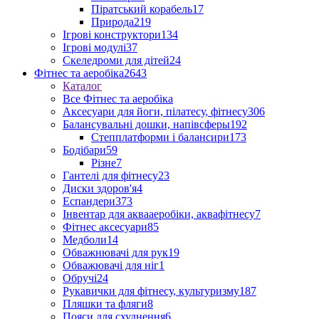
Піратський корабель
17
Природа
219
Ігрові конструктори
134
Ігрові модулі
37
Скеледроми для дітей
24
Фітнес та аеробіка
2643
Каталог
Все Фітнес та аеробіка
Аксесуари для йоги, пілатесу, фітнесу
306
Балансувальні дошки, напівсферы
192
Степплатформи і балансири
173
Бодібари
59
Різне
7
Гантелі для фітнесу
23
Диски здоров'я
4
Еспандери
373
Інвентар для аквааеробіки, аквафітнесу
7
Фітнес аксесуари
85
Медболи
14
Обважнювачі для рук
19
Обважювачі для ніг
1
Обручі
24
Рукавички для фітнесу, культуризму
187
Пляшки та фляги
8
Пояси для схуднення
6