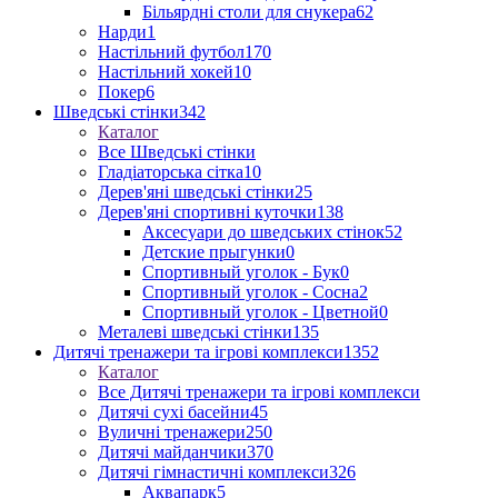
Більярдні столи для снукера
62
Нарди
1
Настільний футбол
170
Настільний хокей
10
Покер
6
Шведські стінки
342
Каталог
Все Шведські стінки
Гладіаторська сітка
10
Дерев'яні шведські стінки
25
Дерев'яні спортивні куточки
138
Аксесуари до шведських стінок
52
Детские прыгунки
0
Спортивный уголок - Бук
0
Спортивный уголок - Сосна
2
Спортивный уголок - Цветной
0
Металеві шведські стінки
135
Дитячі тренажери та ігрові комплекси
1352
Каталог
Все Дитячі тренажери та ігрові комплекси
Дитячі сухі басейни
45
Вуличні тренажери
250
Дитячі майданчики
370
Дитячі гімнастичні комплекси
326
Аквапарк
5