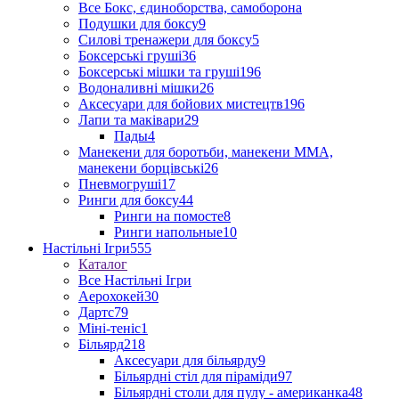
Все Бокс, єдиноборства, самоборона
Подушки для боксу
9
Силові тренажери для боксу
5
Боксерські груші
36
Боксерські мішки та груші
196
Водоналивні мішки
26
Аксесуари для бойових мистецтв
196
Лапи та маківари
29
Пады
4
Манекени для боротьби, манекени ММА,
манекени борцівські
26
Пневмогруші
17
Ринги для боксу
44
Ринги на помосте
8
Ринги напольные
10
Настільні Ігри
555
Каталог
Все Настільні Ігри
Аерохокей
30
Дартс
79
Міні-теніс
1
Більярд
218
Аксесуари для більярду
9
Більярдні стіл для піраміди
97
Більярдні столи для пулу - американка
48