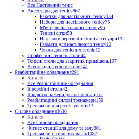
Все Настільний теніс
Аксесуари для тенісу
867
Ракетки для настільного тенісу
334
Набори для настільного тенісу
75
М'ячі для настільного тенісу
96
Тенісні сітки
58
Накладки аерозолі та інші аксесуари
192
Гармати для настільного тенісу
12
Чохли для тенісних столів
12
Професійні тенісні столи
44
Тенісні столи для закритих приміщень
197
Всепогодні тенісні столи
141
Реабілітаційне обладнання
291
Каталог
Все Реабілітаційне обладнання
Інверсійні столи
42
Кардіотренажери для реабілітації
52
Реабілітаційні силові тренажери
159
Тренажери для розтягування
13
Силове обладнання
3630
Каталог
Все Силове обладнання
Фітнес станції для дому та залу
301
Тренажери на вільних вагах
1087