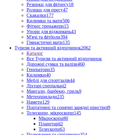
Резинки для фітнесу
18
Ролики для пресу
47
Скакалки
177
Килимки та мати
506
Фітнес тренажери
15
Упори для віджимань
43
М'ячі та фітболи
394
Гімнастичні мати
135
Туризм та активний відпочинок
2062
Каталог
Все Туризм та активний відпочинок
Дорожні сумки та валізи
460
Генератори
35
Килимки
40
Меблі для спортзалів
44
Ліхтарі спеціальні
2
Мангали, барбекю, гриль
9
Метеоприлади
235
Намети
129
Портативні та сонячні зарядні пристрої
9
Телескопи, мікроскопи
145
Мікроскопи
80
Планетарії
2
Телескопи
63
Полювання та стрілянина
354