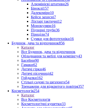
Алюмінієві штативи
26
Біноклі
157
Далекоміри
10
Кейси захисні
7
Ліхтарі тактичні
12
Монокуляри
16
Підзорні труби
36
Приціли
74
Сумки для фототехніки
16
Будинок, дача та відпочинок
856
Каталог
Все Будинок, дача та відпочинок
Обладнання та меблі для кемпінгу
43
Басейни
90
Гамаки
62
Дитячі гірки
46
Дитячі пісочниці
42
Гойдалки
162
Стільці садові та шезлонги
54
Тренажери для відкритого повітря
357
Косметологія
254
Каталог
Все Косметологія
Косметологічні кушетки
33