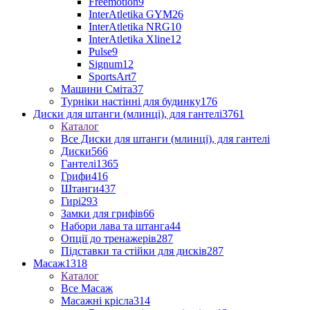
Freemotion
9
InterAtletika GYM
26
InterAtletika NRG
10
InterAtletika Xline
12
Pulse
9
Signum
12
SportsArt
7
Машини Сміта
37
Турніки настінні для будинку
176
Диски для штанги (млинці), для гантелі
3761
Каталог
Все Диски для штанги (млинці), для гантелі
Диски
566
Гантелі
1365
Грифи
416
Штанги
437
Гирі
293
Замки для грифів
66
Набори лава та штанга
44
Опції до тренажерів
287
Підставки та стійки для дисків
287
Масаж
1318
Каталог
Все Масаж
Масажні крісла
314