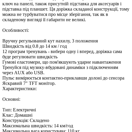
ключ на панелі, також присутній підставка для аксесуарів і
підставка під планшет. Ця доріжка складаної конструкції, тому
можна не турбуватися про місце зберігання, так як в
складеному вигляді її габарити не великі.
Особливості:
Вручну регульований кут нахилу, 3 положення
Швидкість від 0.8 до 14 км / год
12 програм тренувань - вибери одну і вперед, доріжка сама
буде регулювати швидкість
Гумові еластомери, що пом'якшують ударне навантаження
Тренуйся під музику-вбудовані динаміки з підключенням
через AUX або USB.
Пульс вимірюється контактно-приклавши долоні до сенсора
Яскравий 7" TFT монітор.
Характеристики:
Основні:
Тип: Електричні
Клас: Домашні
Конструкція: Складено
Максимальна швидкість: 14 км/год
Максимальна вага користувача: 110 кг