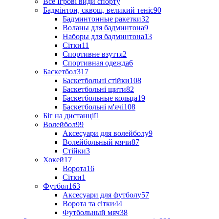
Все Ігрові види спорту
Бадмінтон, сквош, великий теніс
90
Бадминтонные ракетки
32
Воланы для бадминтона
9
Наборы для бадминтона
13
Сітки
11
Спортивне взуття
2
Спортивная одежда
6
Баскетбол
317
Баскетбольні стійки
108
Баскетбольні щити
82
Баскетбольные кольца
19
Баскетбольні м'ячі
108
Біг на дистанції
1
Волейбол
99
Аксесуари для волейболу
9
Волейбольный мячи
87
Стійки
3
Хокей
17
Ворота
16
Сітки
1
Футбол
163
Аксесуари для футболу
57
Ворота та сітки
44
Футбольный мяч
38