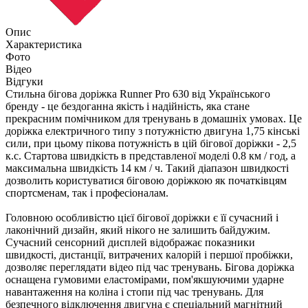
Опис
Характеристика
Фото
Відео
Відгуки
Стильна бігова доріжка Runner Pro 630 від Українського
бренду - це бездоганна якість і надійність, яка стане
прекрасним помічником для тренувань в домашніх умовах. Це
доріжка електричного типу з потужністю двигуна 1,75 кінські
сили, при цьому пікова потужність в цій бігової доріжки - 2,5
к.с. Стартова швидкість в представленої моделі 0.8 км / год, а
максимальна швидкість 14 км / ч. Такий діапазон швидкості
дозволить користуватися біговою доріжкою як початківцям
спортсменам, так і професіоналам.
Головною особливістю цієї бігової доріжки є її сучасний і
лаконічний дизайн, який нікого не залишить байдужим.
Сучасний сенсорний дисплей відображає показники
швидкості, дистанції, витрачених калорій і першої пробіжки,
дозволяє переглядати відео під час тренувань. Бігова доріжка
оснащена гумовими еластомірами, пом'якшуючими ударне
навантаження на коліна і стопи під час тренувань. Для
безпечного відключення двигуна є спеціальний магнітний