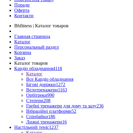
Поради
Оферта
Контакти
Bhfitness | Каталог товаров
Главная страница
Каталог
Персональный раздел
Корзина
Заказ
Каталог товаров
Кардіо обладнання
4118
Каталог
Все Кардіо обладнання
Бігові доріжки
1272
Велотренажери
1163
Орбітреки
990
Степери
208
Гребні тренажери для дому та залу
236
Вібраційні платформи
52
Спінбайки
186
Лижні тренажери
16
Настільний теніс
1237
Каталог