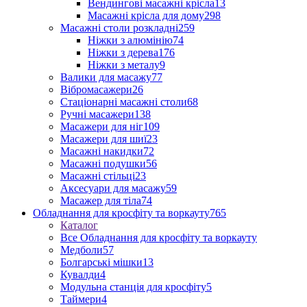
Вендингові масажні крісла
13
Масажні крісла для дому
298
Масажні столи розкладні
259
Ніжки з алюмінію
74
Ніжки з дерева
176
Ніжки з металу
9
Валики для масажу
77
Вібромасажери
26
Стаціонарні масажні столи
68
Ручні масажери
138
Масажери для ніг
109
Масажери для шиї
23
Масажні накидки
72
Масажні подушки
56
Масажні стільці
23
Аксесуари для масажу
59
Масажер для тіла
74
Обладнання для кросфіту та воркауту
765
Каталог
Все Обладнання для кросфіту та воркауту
Медболи
57
Болгарські мішки
13
Кувалди
4
Модульна станція для кросфіту
5
Таймери
4