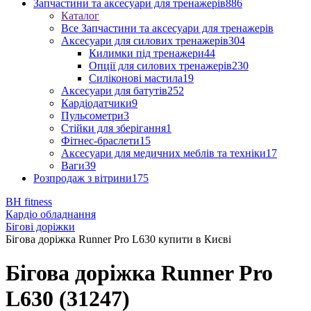
Запчастини та аксесуари для тренажерів
886
Каталог
Все Запчастини та аксесуари для тренажерів
Аксесуари для силових тренажерів
304
Килимки під тренажери
44
Опції для силових тренажерів
230
Силіконові мастила
19
Аксесуари для батутів
252
Кардіодатчики
9
Пульсометри
3
Стійки для зберігання
1
Фітнес-браслети
15
Аксесуари для медичних меблів та техніки
17
Ваги
39
Розпродаж з вітрини
175
BH fitness
Кардіо обладнання
Бігові доріжки
Бігова доріжка Runner Pro L630 купити в Києві
Бігова доріжка Runner Pro
L630 (31247)