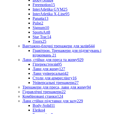
Body-Solid
4
Freemotion
15
InterAtletika GYM
25
InterAtletika X-Line
95
Panatta
13
Pulse
2
Signum
10
SportsArt
8
Star Trac
14
Toorx
25
Вантажно-блочні тренажери для залів
644
Гравітрон. Тренажери для підтягувань і
віджимань
21
Лави, стійки для преса та жиму
929
Гіперекстензія
95
Лави для жиму
127
Лави універсальні
42
Столи для армреслінгу
16
Універсальні тренажери
27
Тренажери для преса, лави для жиму
94
Гідравлічні тренажери
22
Комбіновані станки
124
Лави стійки підставки для залу
229
Body-Solid
11
Eleiko
4