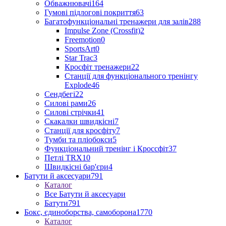
Обважнювачі
164
Гумові підлогові покриття
63
Багатофункціональні тренажери для залів
288
Impulse Zone (Crossfit)
2
Freemotion
0
SportsArt
0
Star Trac
3
Кросфіт тренажери
22
Станції для функціонального тренінгу
Explode
46
Сендбегі
22
Силові рами
26
Силові стрічки
41
Скакалки швидкісні
7
Станції для кросфіту
7
Тумби та пліобокси
5
Функціональний тренінг і Кроссфіт
37
Петлі TRX
10
Швидкісні бар'єри
4
Батути й аксесуари
791
Каталог
Все Батути й аксесуари
Батути
791
Бокс, єдиноборства, самоборона
1770
Каталог