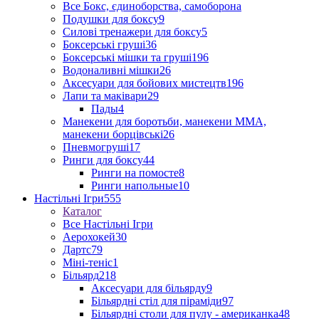
Все Бокс, єдиноборства, самоборона
Подушки для боксу
9
Силові тренажери для боксу
5
Боксерські груші
36
Боксерські мішки та груші
196
Водоналивні мішки
26
Аксесуари для бойових мистецтв
196
Лапи та маківари
29
Пады
4
Манекени для боротьби, манекени ММА,
манекени борцівські
26
Пневмогруші
17
Ринги для боксу
44
Ринги на помосте
8
Ринги напольные
10
Настільні Ігри
555
Каталог
Все Настільні Ігри
Аерохокей
30
Дартс
79
Міні-теніс
1
Більярд
218
Аксесуари для більярду
9
Більярдні стіл для піраміди
97
Більярдні столи для пулу - американка
48