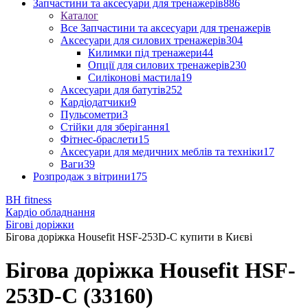
Запчастини та аксесуари для тренажерів
886
Каталог
Все Запчастини та аксесуари для тренажерів
Аксесуари для силових тренажерів
304
Килимки під тренажери
44
Опції для силових тренажерів
230
Силіконові мастила
19
Аксесуари для батутів
252
Кардіодатчики
9
Пульсометри
3
Стійки для зберігання
1
Фітнес-браслети
15
Аксесуари для медичних меблів та техніки
17
Ваги
39
Розпродаж з вітрини
175
BH fitness
Кардіо обладнання
Бігові доріжки
Бігова доріжка Housefit HSF-253D-C купити в Києві
Бігова доріжка Housefit HSF-
253D-C (33160)