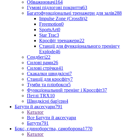
Обважнювачі
164
Гумові підлогові покриття
63
Багатофункціональні тренажери для залів
288
Impulse Zone (Crossfit)
2
Freemotion
0
SportsArt
0
Star Trac
3
Кросфіт тренажери
22
Станції для функціонального тренінгу
Explode
46
Сендбегі
22
Силові рами
26
Силові стрічки
41
Скакалки швидкісні
7
Станції для кросфіту
7
Тумби та пліобокси
5
Функціональний тренінг і Кроссфіт
37
Петлі TRX
10
Швидкісні бар'єри
4
Батути й аксесуари
791
Каталог
Все Батути й аксесуари
Батути
791
Бокс, єдиноборства, самоборона
1770
Каталог