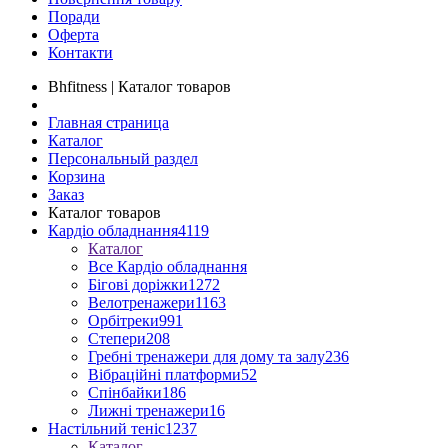
Поради
Оферта
Контакти
Bhfitness | Каталог товаров
Главная страница
Каталог
Персональный раздел
Корзина
Заказ
Каталог товаров
Кардіо обладнання
4119
Каталог
Все Кардіо обладнання
Бігові доріжки
1272
Велотренажери
1163
Орбітреки
991
Степери
208
Гребні тренажери для дому та залу
236
Вібраційні платформи
52
Спінбайки
186
Лижні тренажери
16
Настільний теніс
1237
Каталог