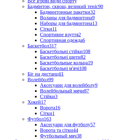
Все Ігрові види спорту
Бадмінтон, сквош, великий теніс
90
Бадминтонные ракетки
32
Воланы для бадминтона
9
Наборы для бадминтона
13
Сітки
11
Спортивне взуття
2
Спортивная одежда
6
Баскетбол
317
Баскетбольні стійки
108
Баскетбольні щити
82
Баскетбольные кольца
19
Баскетбольні м'ячі
108
Біг на дистанції
1
Волейбол
99
Аксесуари для волейболу
9
Волейбольный мячи
87
Стійки
3
Хокей
17
Ворота
16
Сітки
1
Футбол
163
Аксесуари для футболу
57
Ворота та сітки
44
Футбольный мяч
38