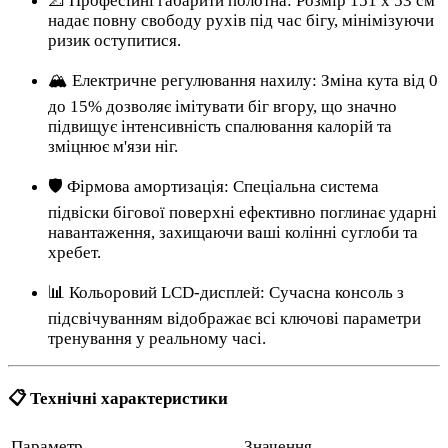
📐 Професійні габарити полотна: Розмір 151 х 53 см
надає повну свободу рухів під час бігу, мінімізуючи
ризик оступитися.
🏔️ Електричне регулювання нахилу: Зміна кута від 0
до 15% дозволяє імітувати біг вгору, що значно
підвищує інтенсивність спалювання калорій та
зміцнює м'язи ніг.
🛡️ Фірмова амортизація: Спеціальна система
підвіски бігової поверхні ефективно поглинає ударні
навантаження, захищаючи ваші колінні суглоби та
хребет.
📊 Кольоровий LCD-дисплей: Сучасна консоль з
підсвічуванням відображає всі ключові параметри
тренування у реальному часі.
📋 Технічні характеристики
Параметр
Значення