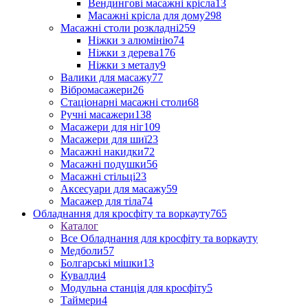
Вендингові масажні крісла
13
Масажні крісла для дому
298
Масажні столи розкладні
259
Ніжки з алюмінію
74
Ніжки з дерева
176
Ніжки з металу
9
Валики для масажу
77
Вібромасажери
26
Стаціонарні масажні столи
68
Ручні масажери
138
Масажери для ніг
109
Масажери для шиї
23
Масажні накидки
72
Масажні подушки
56
Масажні стільці
23
Аксесуари для масажу
59
Масажер для тіла
74
Обладнання для кросфіту та воркауту
765
Каталог
Все Обладнання для кросфіту та воркауту
Медболи
57
Болгарські мішки
13
Кувалди
4
Модульна станція для кросфіту
5
Таймери
4