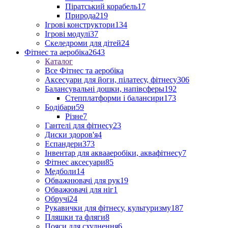
Піратський корабель
17
Природа
219
Ігрові конструктори
134
Ігрові модулі
37
Скеледроми для дітей
24
Фітнес та аеробіка
2643
Каталог
Все Фітнес та аеробіка
Аксесуари для йоги, пілатесу, фітнесу
306
Балансувальні дошки, напівсферы
192
Степплатформи і балансири
173
Бодібари
59
Різне
7
Гантелі для фітнесу
23
Диски здоров'я
4
Еспандери
373
Інвентар для аквааеробіки, аквафітнесу
7
Фітнес аксесуари
85
Медболи
14
Обважнювачі для рук
19
Обважювачі для ніг
1
Обручі
24
Рукавички для фітнесу, культуризму
187
Пляшки та фляги
8
Пояси для схуднення
6