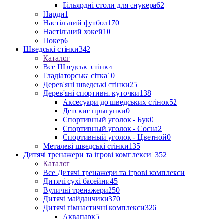
Більярдні столи для снукера
62
Нарди
1
Настільний футбол
170
Настільний хокей
10
Покер
6
Шведські стінки
342
Каталог
Все Шведські стінки
Гладіаторська сітка
10
Дерев'яні шведські стінки
25
Дерев'яні спортивні куточки
138
Аксесуари до шведських стінок
52
Детские прыгунки
0
Спортивный уголок - Бук
0
Спортивный уголок - Сосна
2
Спортивный уголок - Цветной
0
Металеві шведські стінки
135
Дитячі тренажери та ігрові комплекси
1352
Каталог
Все Дитячі тренажери та ігрові комплекси
Дитячі сухі басейни
45
Вуличні тренажери
250
Дитячі майданчики
370
Дитячі гімнастичні комплекси
326
Аквапарк
5