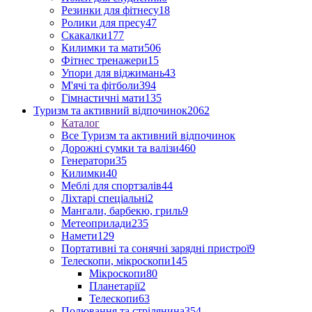
Резинки для фітнесу
18
Ролики для пресу
47
Скакалки
177
Килимки та мати
506
Фітнес тренажери
15
Упори для віджимань
43
М'ячі та фітболи
394
Гімнастичні мати
135
Туризм та активний відпочинок
2062
Каталог
Все Туризм та активний відпочинок
Дорожні сумки та валізи
460
Генератори
35
Килимки
40
Меблі для спортзалів
44
Ліхтарі спеціальні
2
Мангали, барбекю, гриль
9
Метеоприлади
235
Намети
129
Портативні та сонячні зарядні пристрої
9
Телескопи, мікроскопи
145
Мікроскопи
80
Планетарії
2
Телескопи
63
Полювання та стрілянина
354