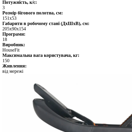
Потужність, к/с:
3
Розмір бігового полотна, см:
151х53
Габарити в робочому стані (ДхШхВ), см:
205х90х154
Програми:
18
Виробник:
HouseFit
Максимальна вага користувача, кг:
150
Живлення:
від мережі