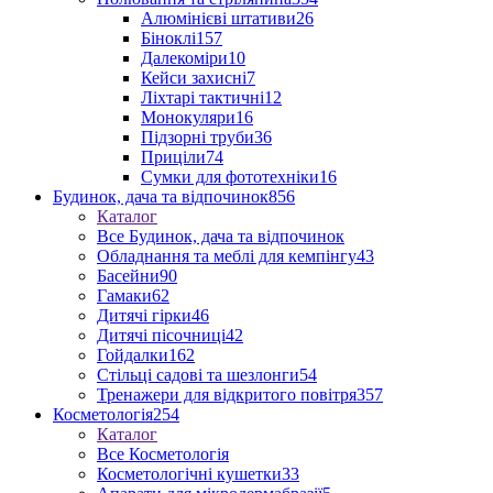
Алюмінієві штативи
26
Біноклі
157
Далекоміри
10
Кейси захисні
7
Ліхтарі тактичні
12
Монокуляри
16
Підзорні труби
36
Приціли
74
Сумки для фототехніки
16
Будинок, дача та відпочинок
856
Каталог
Все Будинок, дача та відпочинок
Обладнання та меблі для кемпінгу
43
Басейни
90
Гамаки
62
Дитячі гірки
46
Дитячі пісочниці
42
Гойдалки
162
Стільці садові та шезлонги
54
Тренажери для відкритого повітря
357
Косметологія
254
Каталог
Все Косметологія
Косметологічні кушетки
33