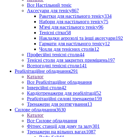
Все Настільний теніс
Аксесуари для тенісу
867
Ракетки для настільного тенісу
334
Набори для настільного тенісу
75
М'ячі для настільного тенісу
96
Тенісні сітки
58
Накладки аерозолі та інші аксесуари
192
Гармати для настільного тенісу
12
Чохли для тенісних столів
12
Професійні тенісні столи
44
Тенісні столи для закритих приміщень
197
Всепогодні тенісні столи
141
Реабілітаційне обладнання
291
Каталог
Все Реабілітаційне обладнання
Інверсійні столи
42
Кардіотренажери для реабілітації
52
Реабілітаційні силові тренажери
159
Тренажери для розтягування
13
Силове обладнання
3630
Каталог
Все Силове обладнання
Фітнес станції для дому та залу
301
Тренажери на вільних вагах
1087