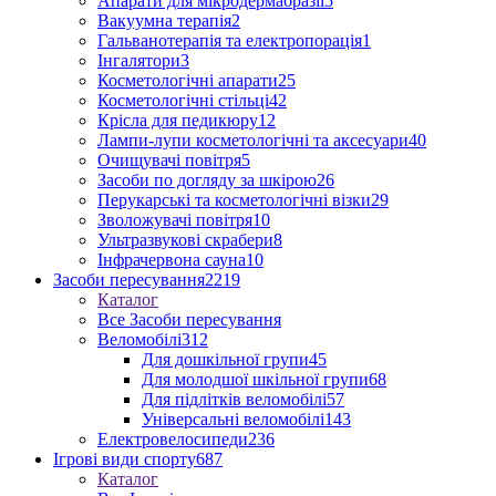
Апарати для мікродермабразії
5
Вакуумна терапія
2
Гальванотерапія та електропорація
1
Інгалятори
3
Косметологічні апарати
25
Косметологічні стільці
42
Крісла для педикюру
12
Лампи-лупи косметологічні та аксесуари
40
Очищувачі повітря
5
Засоби по догляду за шкірою
26
Перукарські та косметологічні візки
29
Зволожувачі повітря
10
Ультразвукові скрабери
8
Інфрачервона сауна
10
Засоби пересування
2219
Каталог
Все Засоби пересування
Веломобілі
312
Для дошкільної групи
45
Для молодшої шкільної групи
68
Для підлітків веломобілі
57
Універсальні веломобілі
143
Електровелосипеди
236
Ігрові види спорту
687
Каталог