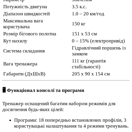
Потужність двигуна
3.5 к.с.
Діапазон швидкостей
1.0 – 20 км/год
Максимальна вага
150 кг
користувача
Розмір бігового полотна
151 х 53 см
Кут нахилу
0 – 15% (електропривід)
Гідравлічний поршень із
Система складання
замком
111 кг (гарантія
Вага тренажера
стабільності)
Габарити (ДхШхВ)
205 х 90 х 154 см
🖥️ Функціонал консолі та програми
Тренажер оснащений багатим набором режимів для
досягнення будь-яких цілей:
Програми: 18 попередньо встановлених профілів, 3
користувацькі налаштування та 4 режими тренувань.