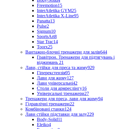
Body-Solid
4
Freemotion
15
InterAtletika GYM
25
InterAtletika X-Line
95
Panatta
13
Pulse
2
Signum
10
SportsArt
8
Star Trac
14
Toorx
25
Вантажно-блочні тренажери для залів
644
Гравітрон. Тренажери для підтягувань і
віджимань
21
Лави, стійки для преса та жиму
929
Гіперекстензія
95
Лави для жиму
127
Лави універсальні
42
Столи для армреслінгу
16
Універсальні тренажери
27
Тренажери для преса, лави для жиму
94
Гідравлічні тренажери
22
Комбіновані станки
124
Лави стійки підставки для залу
229
Body-Solid
11
Eleiko
4