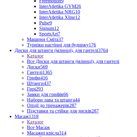
Freemotion
9
InterAtletika GYM
26
InterAtletika NRG
10
InterAtletika Xline
12
Pulse
9
Signum
12
SportsArt
7
Машини Сміта
37
Турніки настінні для будинку
176
Диски для штанги (млинці), для гантелі
3764
Каталог
Все Диски для штанги (млинці), для гантелі
Диски
569
Гантелі
1365
Грифи
416
Штанги
437
Гирі
293
Замки для грифів
66
Набори лава та штанга
44
Опції до тренажерів
287
Підставки та стійки для дисків
287
Масаж
1318
Каталог
Все Масаж
Масажні крісла
314