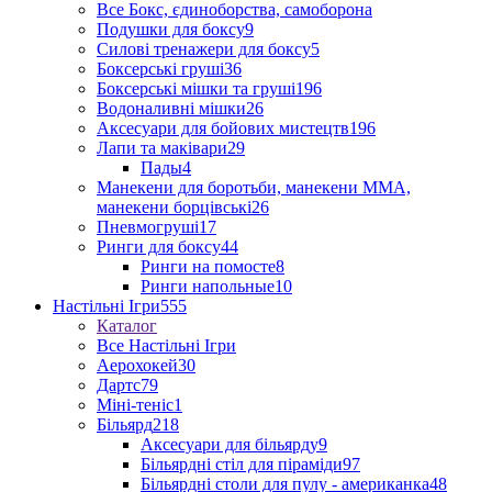
Все Бокс, єдиноборства, самоборона
Подушки для боксу
9
Силові тренажери для боксу
5
Боксерські груші
36
Боксерські мішки та груші
196
Водоналивні мішки
26
Аксесуари для бойових мистецтв
196
Лапи та маківари
29
Пады
4
Манекени для боротьби, манекени ММА,
манекени борцівські
26
Пневмогруші
17
Ринги для боксу
44
Ринги на помосте
8
Ринги напольные
10
Настільні Ігри
555
Каталог
Все Настільні Ігри
Аерохокей
30
Дартс
79
Міні-теніс
1
Більярд
218
Аксесуари для більярду
9
Більярдні стіл для піраміди
97
Більярдні столи для пулу - американка
48