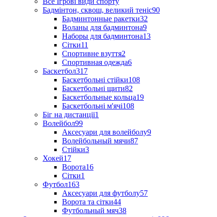
Все Ігрові види спорту
Бадмінтон, сквош, великий теніс
90
Бадминтонные ракетки
32
Воланы для бадминтона
9
Наборы для бадминтона
13
Сітки
11
Спортивне взуття
2
Спортивная одежда
6
Баскетбол
317
Баскетбольні стійки
108
Баскетбольні щити
82
Баскетбольные кольца
19
Баскетбольні м'ячі
108
Біг на дистанції
1
Волейбол
99
Аксесуари для волейболу
9
Волейбольный мячи
87
Стійки
3
Хокей
17
Ворота
16
Сітки
1
Футбол
163
Аксесуари для футболу
57
Ворота та сітки
44
Футбольный мяч
38