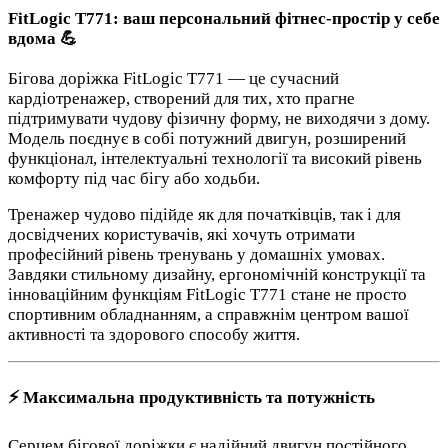
FitLogic T771: ваш персональний фітнес-простір у себе
вдома 💪
Бігова доріжка FitLogic T771 — це сучасний
кардіотренажер, створений для тих, хто прагне
підтримувати чудову фізичну форму, не виходячи з дому.
Модель поєднує в собі потужний двигун, розширений
функціонал, інтелектуальні технології та високий рівень
комфорту під час бігу або ходьби.
Тренажер чудово підійде як для початківців, так і для
досвідчених користувачів, які хочуть отримати
професійний рівень тренувань у домашніх умовах.
Завдяки стильному дизайну, ергономічній конструкції та
інноваційним функціям FitLogic T771 стане не просто
спортивним обладнанням, а справжнім центром вашої
активності та здорового способу життя.
⚡ Максимальна продуктивність та потужність
Серцем бігової доріжки є надійний двигун постійного