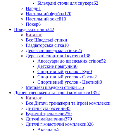
Більярдні столи для снукера
62
Нарди
1
Настільний футбол
170
Настільний хокей
10
Покер
6
Шведські стінки
342
Каталог
Все Шведські стінки
Гладіаторська сітка
10
Дерев'яні шведські стінки
25
Дерев'яні спортивні куточки
138
Аксесуари до шведських стінок
52
Детские прыгунки
0
Спортивный уголок - Бук
0
Спортивный уголок - Сосна
2
Спортивный уголок - Цветной
0
Металеві шведські стінки
135
Дитячі тренажери та ігрові комплекси
1352
Каталог
Все Дитячі тренажери та ігрові комплекси
Дитячі сухі басейни
45
Вуличні тренажери
250
Дитячі майданчики
370
Дитячі гімнастичні комплекси
326
Аквапарк
5