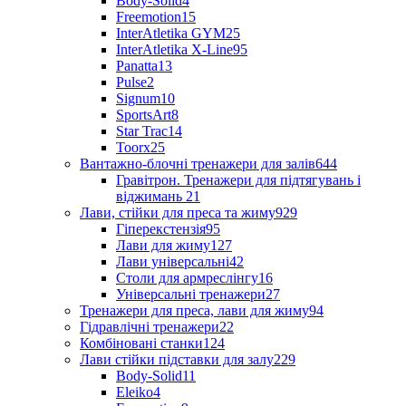
Body-Solid
4
Freemotion
15
InterAtletika GYM
25
InterAtletika X-Line
95
Panatta
13
Pulse
2
Signum
10
SportsArt
8
Star Trac
14
Toorx
25
Вантажно-блочні тренажери для залів
644
Гравітрон. Тренажери для підтягувань і
віджимань
21
Лави, стійки для преса та жиму
929
Гіперекстензія
95
Лави для жиму
127
Лави універсальні
42
Столи для армреслінгу
16
Універсальні тренажери
27
Тренажери для преса, лави для жиму
94
Гідравлічні тренажери
22
Комбіновані станки
124
Лави стійки підставки для залу
229
Body-Solid
11
Eleiko
4