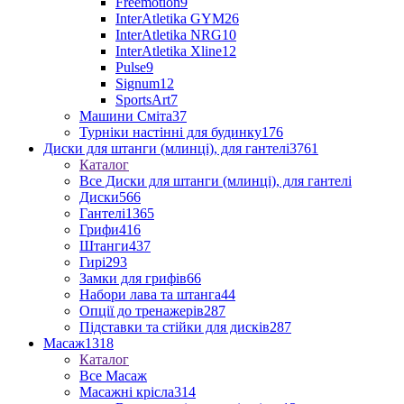
Freemotion
9
InterAtletika GYM
26
InterAtletika NRG
10
InterAtletika Xline
12
Pulse
9
Signum
12
SportsArt
7
Машини Сміта
37
Турніки настінні для будинку
176
Диски для штанги (млинці), для гантелі
3761
Каталог
Все Диски для штанги (млинці), для гантелі
Диски
566
Гантелі
1365
Грифи
416
Штанги
437
Гирі
293
Замки для грифів
66
Набори лава та штанга
44
Опції до тренажерів
287
Підставки та стійки для дисків
287
Масаж
1318
Каталог
Все Масаж
Масажні крісла
314