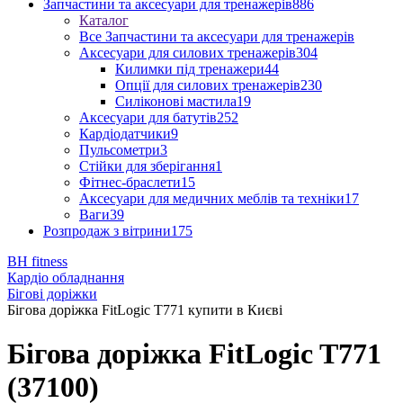
Запчастини та аксесуари для тренажерів
886
Каталог
Все Запчастини та аксесуари для тренажерів
Аксесуари для силових тренажерів
304
Килимки під тренажери
44
Опції для силових тренажерів
230
Силіконові мастила
19
Аксесуари для батутів
252
Кардіодатчики
9
Пульсометри
3
Стійки для зберігання
1
Фітнес-браслети
15
Аксесуари для медичних меблів та техніки
17
Ваги
39
Розпродаж з вітрини
175
BH fitness
Кардіо обладнання
Бігові доріжки
Бігова доріжка FitLogic T771 купити в Києві
Бігова доріжка FitLogic T771
(37100)