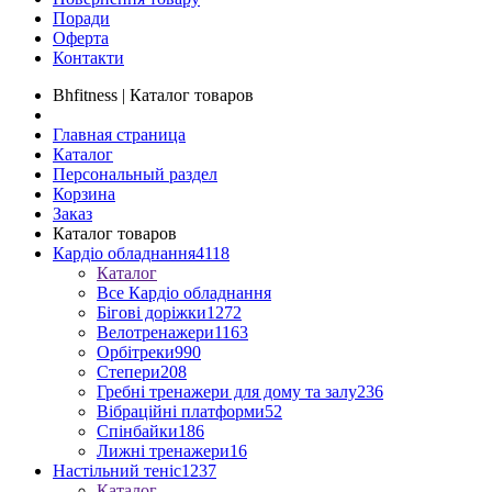
Поради
Оферта
Контакти
Bhfitness | Каталог товаров
Главная страница
Каталог
Персональный раздел
Корзина
Заказ
Каталог товаров
Кардіо обладнання
4118
Каталог
Все Кардіо обладнання
Бігові доріжки
1272
Велотренажери
1163
Орбітреки
990
Степери
208
Гребні тренажери для дому та залу
236
Вібраційні платформи
52
Спінбайки
186
Лижні тренажери
16
Настільний теніс
1237
Каталог