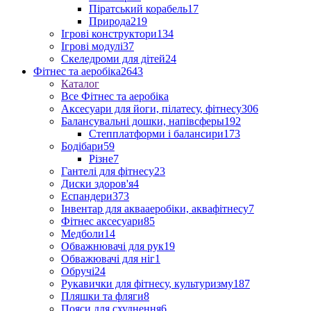
Піратський корабель
17
Природа
219
Ігрові конструктори
134
Ігрові модулі
37
Скеледроми для дітей
24
Фітнес та аеробіка
2643
Каталог
Все Фітнес та аеробіка
Аксесуари для йоги, пілатесу, фітнесу
306
Балансувальні дошки, напівсферы
192
Степплатформи і балансири
173
Бодібари
59
Різне
7
Гантелі для фітнесу
23
Диски здоров'я
4
Еспандери
373
Інвентар для аквааеробіки, аквафітнесу
7
Фітнес аксесуари
85
Медболи
14
Обважнювачі для рук
19
Обважювачі для ніг
1
Обручі
24
Рукавички для фітнесу, культуризму
187
Пляшки та фляги
8
Пояси для схуднення
6