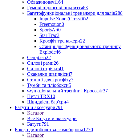
Обважнювачі
164
Гумові підлогові покриття
63
Багатофункціональні тренажери для залів
288
Impulse Zone (Crossfit)
2
Freemotion
0
SportsArt
0
Star Trac
3
Кросфіт тренажери
22
Станції для функціонального тренінгу
Explode
46
Сендбегі
22
Силові рами
26
Силові стрічки
41
Скакалки швидкісні
7
Станції для кросфіту
7
Тумби та пліобокси
5
Функціональний тренінг і Кроссфіт
37
Петлі TRX
10
Швидкісні бар'єри
4
Батути й аксесуари
791
Каталог
Все Батути й аксесуари
Батути
791
Бокс, єдиноборства, самоборона
1770
Каталог