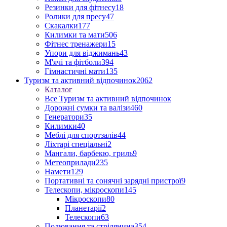
Резинки для фітнесу
18
Ролики для пресу
47
Скакалки
177
Килимки та мати
506
Фітнес тренажери
15
Упори для віджимань
43
М'ячі та фітболи
394
Гімнастичні мати
135
Туризм та активний відпочинок
2062
Каталог
Все Туризм та активний відпочинок
Дорожні сумки та валізи
460
Генератори
35
Килимки
40
Меблі для спортзалів
44
Ліхтарі спеціальні
2
Мангали, барбекю, гриль
9
Метеоприлади
235
Намети
129
Портативні та сонячні зарядні пристрої
9
Телескопи, мікроскопи
145
Мікроскопи
80
Планетарії
2
Телескопи
63
Полювання та стрілянина
354