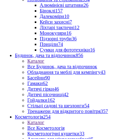
Алюмінієві штативи
26
Біноклі
157
Далекоміри
10
Кейси захисні
7
Ліхтарі тактичні
12
Монокуляри
16
Підзорні труби
36
Приціли
74
Сумки для фототехніки
16
Будинок, дача та відпочинок
856
Каталог
Все Будинок, дача та відпочинок
Обладнання та меблі для кемпінгу
43
Басейни
90
Гамаки
62
Дитячі гірки
46
Дитячі пісочниці
42
Гойдалки
162
Стільці садові та шезлонги
54
Тренажери для відкритого повітря
357
Косметологія
254
Каталог
Все Косметологія
Косметологічні кушетки
33