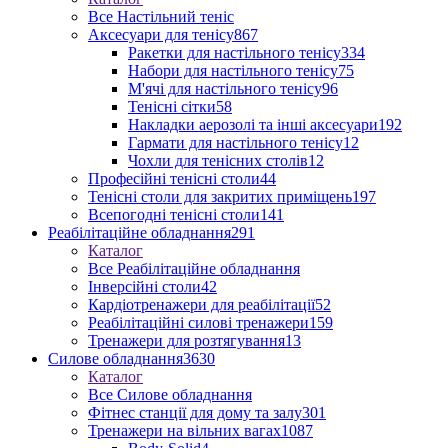
Все Настільний теніс
Аксесуари для тенісу
867
Ракетки для настільного тенісу
334
Набори для настільного тенісу
75
М'ячі для настільного тенісу
96
Тенісні сітки
58
Накладки аерозолі та інші аксесуари
192
Гармати для настільного тенісу
12
Чохли для тенісних столів
12
Професійні тенісні столи
44
Тенісні столи для закритих приміщень
197
Всепогодні тенісні столи
141
Реабілітаційне обладнання
291
Каталог
Все Реабілітаційне обладнання
Інверсійні столи
42
Кардіотренажери для реабілітації
52
Реабілітаційні силові тренажери
159
Тренажери для розтягування
13
Силове обладнання
3630
Каталог
Все Силове обладнання
Фітнес станції для дому та залу
301
Тренажери на вільних вагах
1087