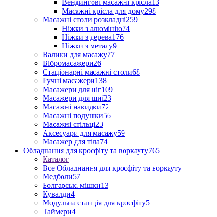
Вендингові масажні крісла
13
Масажні крісла для дому
298
Масажні столи розкладні
259
Ніжки з алюмінію
74
Ніжки з дерева
176
Ніжки з металу
9
Валики для масажу
77
Вібромасажери
26
Стаціонарні масажні столи
68
Ручні масажери
138
Масажери для ніг
109
Масажери для шиї
23
Масажні накидки
72
Масажні подушки
56
Масажні стільці
23
Аксесуари для масажу
59
Масажер для тіла
74
Обладнання для кросфіту та воркауту
765
Каталог
Все Обладнання для кросфіту та воркауту
Медболи
57
Болгарські мішки
13
Кувалди
4
Модульна станція для кросфіту
5
Таймери
4