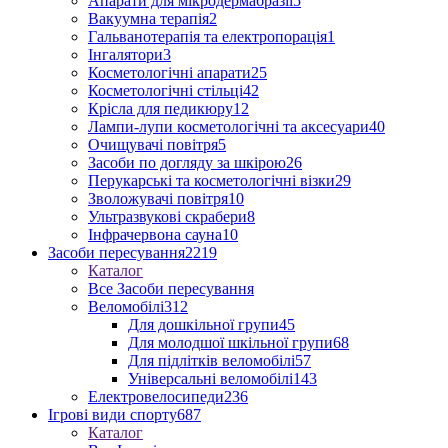
Апарати для мікродермабразії
5
Вакуумна терапія
2
Гальванотерапія та електропорація
1
Інгалятори
3
Косметологічні апарати
25
Косметологічні стільці
42
Крісла для педикюру
12
Лампи-лупи косметологічні та аксесуари
40
Очищувачі повітря
5
Засоби по догляду за шкірою
26
Перукарські та косметологічні візки
29
Зволожувачі повітря
10
Ультразвукові скрабери
8
Інфрачервона сауна
10
Засоби пересування
2219
Каталог
Все Засоби пересування
Веломобілі
312
Для дошкільної групи
45
Для молодшої шкільної групи
68
Для підлітків веломобілі
57
Універсальні веломобілі
143
Електровелосипеди
236
Ігрові види спорту
687
Каталог