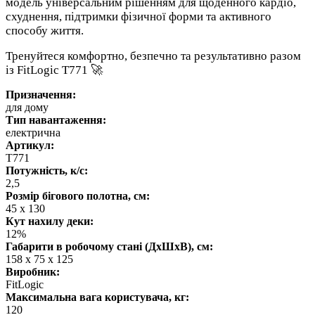
модель універсальним рішенням для щоденного кардіо,
схуднення, підтримки фізичної форми та активного
способу життя.
Тренуйтеся комфортно, безпечно та результативно разом
із FitLogic T771 🚀
Призначення:
для дому
Тип навантаження:
електрична
Артикул:
T771
Потужність, к/с:
2,5
Розмір бігового полотна, см:
45 х 130
Кут нахилу деки:
12%
Габарити в робочому стані (ДхШхВ), см:
158 х 75 х 125
Виробник:
FitLogic
Максимальна вага користувача, кг:
120