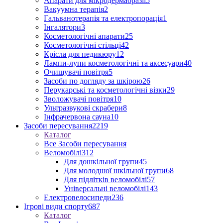
Апарати для мікродермабразії
5
Вакуумна терапія
2
Гальванотерапія та електропорація
1
Інгалятори
3
Косметологічні апарати
25
Косметологічні стільці
42
Крісла для педикюру
12
Лампи-лупи косметологічні та аксесуари
40
Очищувачі повітря
5
Засоби по догляду за шкірою
26
Перукарські та косметологічні візки
29
Зволожувачі повітря
10
Ультразвукові скрабери
8
Інфрачервона сауна
10
Засоби пересування
2219
Каталог
Все Засоби пересування
Веломобілі
312
Для дошкільної групи
45
Для молодшої шкільної групи
68
Для підлітків веломобілі
57
Універсальні веломобілі
143
Електровелосипеди
236
Ігрові види спорту
687
Каталог