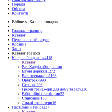
Поради
Оферта
Контакти
Bhfitness | Каталог товаров
Главная страница
Каталог
Персональный раздел
Корзина
Заказ
Каталог товаров
Кардіо обладнання
4118
Каталог
Все Кардіо обладнання
Бігові доріжки
1272
Велотренажери
1163
Орбітреки
990
Степери
208
Гребні тренажери для дому та залу
236
Вібраційні платформи
52
Спінбайки
186
Лижні тренажери
16
Настільний теніс
1237
Каталог