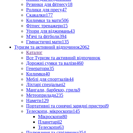
Резинки для фітнесу
18
Ролики для пресу
47
Скакалки
177
Килимки та мати
506
Фітнес тренажери
15
Упори для віджимань
43
М'ячі та фітболи
394
Гімнастичні мати
135
Туризм та активний відпочинок
2062
Каталог
Все Туризм та активний відпочинок
Дорожні сумки та валізи
460
Генератори
35
Килимки
40
Меблі для спортзалів
44
Ліхтарі спеціальні
2
Мангали, барбекю, гриль
9
Метеоприлади
235
Намети
129
Портативні та сонячні зарядні пристрої
9
Телескопи, мікроскопи
145
Мікроскопи
80
Планетарії
2
Телескопи
63
Полювання та стрілянина
354