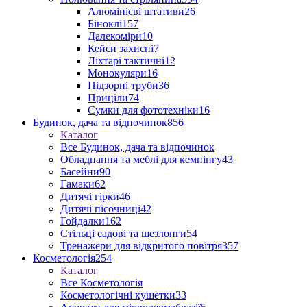
Алюмінієві штативи
26
Біноклі
157
Далекоміри
10
Кейси захисні
7
Ліхтарі тактичні
12
Монокуляри
16
Підзорні труби
36
Приціли
74
Сумки для фототехніки
16
Будинок, дача та відпочинок
856
Каталог
Все Будинок, дача та відпочинок
Обладнання та меблі для кемпінгу
43
Басейни
90
Гамаки
62
Дитячі гірки
46
Дитячі пісочниці
42
Гойдалки
162
Стільці садові та шезлонги
54
Тренажери для відкритого повітря
357
Косметологія
254
Каталог
Все Косметологія
Косметологічні кушетки
33