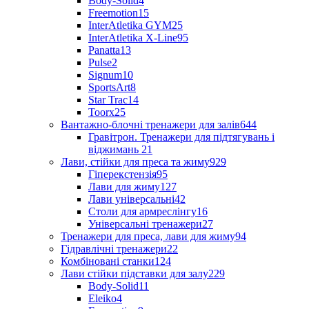
Body-Solid
4
Freemotion
15
InterAtletika GYM
25
InterAtletika X-Line
95
Panatta
13
Pulse
2
Signum
10
SportsArt
8
Star Trac
14
Toorx
25
Вантажно-блочні тренажери для залів
644
Гравітрон. Тренажери для підтягувань і
віджимань
21
Лави, стійки для преса та жиму
929
Гіперекстензія
95
Лави для жиму
127
Лави універсальні
42
Столи для армреслінгу
16
Універсальні тренажери
27
Тренажери для преса, лави для жиму
94
Гідравлічні тренажери
22
Комбіновані станки
124
Лави стійки підставки для залу
229
Body-Solid
11
Eleiko
4