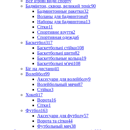
Все Ігрові види спорту
Бадмінтон, сквош, великий теніс
90
Бадминтонные ракетки
32
Воланы для бадминтона
9
Наборы для бадминтона
13
Сітки
11
Спортивне взуття
2
Спортивная одежда
6
Баскетбол
317
Баскетбольні стійки
108
Баскетбольні щити
82
Баскетбольные кольца
19
Баскетбольні м'ячі
108
Біг на дистанції
1
Волейбол
99
Аксесуари для волейболу
9
Волейбольный мячи
87
Стійки
3
Хокей
17
Ворота
16
Сітки
1
Футбол
163
Аксесуари для футболу
57
Ворота та сітки
44
Футбольный мяч
38