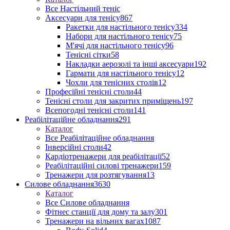
Все Настільний теніс
Аксесуари для тенісу
867
Ракетки для настільного тенісу
334
Набори для настільного тенісу
75
М'ячі для настільного тенісу
96
Тенісні сітки
58
Накладки аерозолі та інші аксесуари
192
Гармати для настільного тенісу
12
Чохли для тенісних столів
12
Професійні тенісні столи
44
Тенісні столи для закритих приміщень
197
Всепогодні тенісні столи
141
Реабілітаційне обладнання
291
Каталог
Все Реабілітаційне обладнання
Інверсійні столи
42
Кардіотренажери для реабілітації
52
Реабілітаційні силові тренажери
159
Тренажери для розтягування
13
Силове обладнання
3630
Каталог
Все Силове обладнання
Фітнес станції для дому та залу
301
Тренажери на вільних вагах
1087