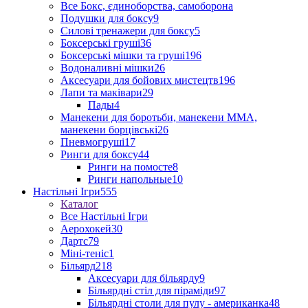
Все Бокс, єдиноборства, самоборона
Подушки для боксу
9
Силові тренажери для боксу
5
Боксерські груші
36
Боксерські мішки та груші
196
Водоналивні мішки
26
Аксесуари для бойових мистецтв
196
Лапи та маківари
29
Пады
4
Манекени для боротьби, манекени ММА,
манекени борцівські
26
Пневмогруші
17
Ринги для боксу
44
Ринги на помосте
8
Ринги напольные
10
Настільні Ігри
555
Каталог
Все Настільні Ігри
Аерохокей
30
Дартс
79
Міні-теніс
1
Більярд
218
Аксесуари для більярду
9
Більярдні стіл для піраміди
97
Більярдні столи для пулу - американка
48