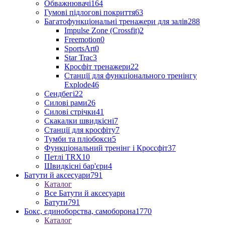
Обважнювачі
164
Гумові підлогові покриття
63
Багатофункціональні тренажери для залів
288
Impulse Zone (Crossfit)
2
Freemotion
0
SportsArt
0
Star Trac
3
Кросфіт тренажери
22
Станції для функціонального тренінгу
Explode
46
Сендбегі
22
Силові рами
26
Силові стрічки
41
Скакалки швидкісні
7
Станції для кросфіту
7
Тумби та пліобокси
5
Функціональний тренінг і Кроссфіт
37
Петлі TRX
10
Швидкісні бар'єри
4
Батути й аксесуари
791
Каталог
Все Батути й аксесуари
Батути
791
Бокс, єдиноборства, самоборона
1770
Каталог