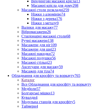
Вендингові масажні крісла
13
Масажні крісла для дому
298
Масажні столи розкладні
259
Ніжки з алюмінію
74
Ніжки з дерева
176
Ніжки з металу
9
Валики для масажу
77
Вібромасажери
26
Стаціонарні масажні столи
68
Ручні масажери
138
Масажери для ніг
109
Масажери для шиї
23
Масажні накидки
72
Масажні подушки
56
Масажні стільці
23
Аксесуари для масажу
59
Масажер для тіла
74
Обладнання для кросфіту та воркауту
765
Каталог
Все Обладнання для кросфіту та воркауту
Медболи
57
Болгарські мішки
13
Кувалди
4
Модульна станція для кросфіту
5
Таймери
4