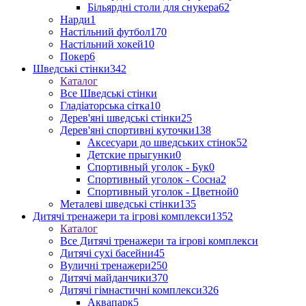
Більярдні столи для снукера
62
Нарди
1
Настільний футбол
170
Настільний хокей
10
Покер
6
Шведські стінки
342
Каталог
Все Шведські стінки
Гладіаторська сітка
10
Дерев'яні шведські стінки
25
Дерев'яні спортивні куточки
138
Аксесуари до шведських стінок
52
Детские прыгунки
0
Спортивный уголок - Бук
0
Спортивный уголок - Сосна
2
Спортивный уголок - Цветной
0
Металеві шведські стінки
135
Дитячі тренажери та ігрові комплекси
1352
Каталог
Все Дитячі тренажери та ігрові комплекси
Дитячі сухі басейни
45
Вуличні тренажери
250
Дитячі майданчики
370
Дитячі гімнастичні комплекси
326
Аквапарк
5