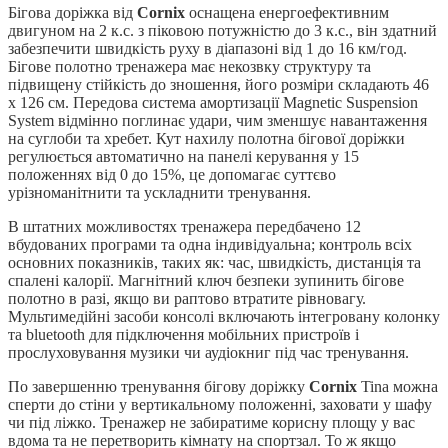
Бігова доріжка від
Cornix
оснащена енергоефективним
двигуном на 2 к.с. з піковою потужністю до 3 к.с., він здатний
забезпечити швидкість руху в діапазоні від 1 до 16 км/год.
Бігове полотно тренажера має некозвку структуру та
підвищену стійкість до зношення, його розміри складають 46
x 126 см. Передова система амортизації Magnetic Suspension
System відмінно поглинає удари, чим зменшує навантаження
на суглоби та хребет. Кут нахилу полотна бігової доріжки
регулюється автоматично на панелі керування у 15
положеннях від 0 до 15%, це допомагає суттєво
урізноманітнити та ускладнити тренування.
В штатних можливостях тренажера передбачено 12
вбудованих програми та одна індивідуальна; контроль всіх
основних показників, таких як: час, швидкість, дистанція та
спалені калорії. Магнітний ключ безпеки зупинить бігове
полотно в разі, якщо ви раптово втратите рівновагу.
Мультимедійні засоби консолі включають інтегровану колонку
та bluetooth для підключення мобільних пристроїв і
прослуховування музики чи аудіокниг під час тренування.
По завершенню тренування бігову доріжку
Cornix
Tina можна
сперти до стіни у вертикальному положенні, заховати у шафу
чи під ліжко. Тренажер не забиратиме корисну площу у вас
вдома та не перетворить кімнату на спортзал. То ж якщо