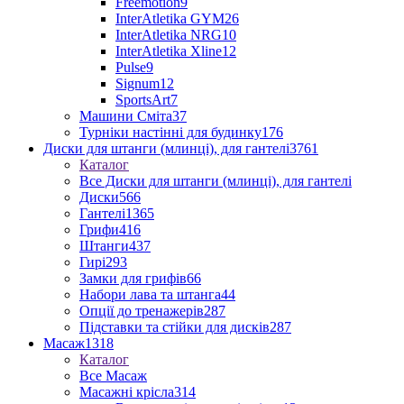
Freemotion
9
InterAtletika GYM
26
InterAtletika NRG
10
InterAtletika Xline
12
Pulse
9
Signum
12
SportsArt
7
Машини Сміта
37
Турніки настінні для будинку
176
Диски для штанги (млинці), для гантелі
3761
Каталог
Все Диски для штанги (млинці), для гантелі
Диски
566
Гантелі
1365
Грифи
416
Штанги
437
Гирі
293
Замки для грифів
66
Набори лава та штанга
44
Опції до тренажерів
287
Підставки та стійки для дисків
287
Масаж
1318
Каталог
Все Масаж
Масажні крісла
314