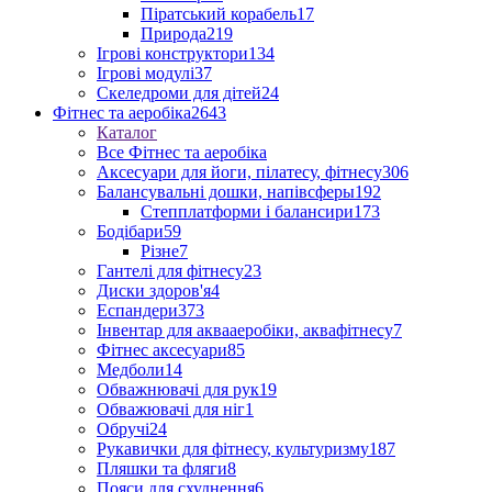
Піратський корабель
17
Природа
219
Ігрові конструктори
134
Ігрові модулі
37
Скеледроми для дітей
24
Фітнес та аеробіка
2643
Каталог
Все Фітнес та аеробіка
Аксесуари для йоги, пілатесу, фітнесу
306
Балансувальні дошки, напівсферы
192
Степплатформи і балансири
173
Бодібари
59
Різне
7
Гантелі для фітнесу
23
Диски здоров'я
4
Еспандери
373
Інвентар для аквааеробіки, аквафітнесу
7
Фітнес аксесуари
85
Медболи
14
Обважнювачі для рук
19
Обважювачі для ніг
1
Обручі
24
Рукавички для фітнесу, культуризму
187
Пляшки та фляги
8
Пояси для схуднення
6