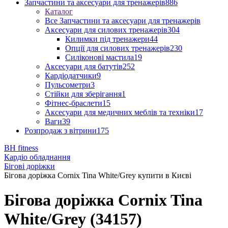
Запчастини та аксесуари для тренажерів
886
Каталог
Все Запчастини та аксесуари для тренажерів
Аксесуари для силових тренажерів
304
Килимки під тренажери
44
Опції для силових тренажерів
230
Силіконові мастила
19
Аксесуари для батутів
252
Кардіодатчики
9
Пульсометри
3
Стійки для зберігання
1
Фітнес-браслети
15
Аксесуари для медичних меблів та техніки
17
Ваги
39
Розпродаж з вітрини
175
BH fitness
Кардіо обладнання
Бігові доріжки
Бігова доріжка Cornix Tina White/Grey купити в Києві
Бігова доріжка Cornix Tina
White/Grey (34157)