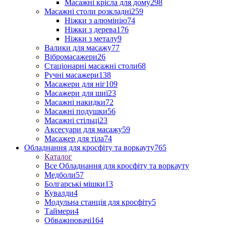
Масажні крісла для дому
298
Масажні столи розкладні
259
Ніжки з алюмінію
74
Ніжки з дерева
176
Ніжки з металу
9
Валики для масажу
77
Вібромасажери
26
Стаціонарні масажні столи
68
Ручні масажери
138
Масажери для ніг
109
Масажери для шиї
23
Масажні накидки
72
Масажні подушки
56
Масажні стільці
23
Аксесуари для масажу
59
Масажер для тіла
74
Обладнання для кросфіту та воркауту
765
Каталог
Все Обладнання для кросфіту та воркауту
Медболи
57
Болгарські мішки
13
Кувалди
4
Модульна станція для кросфіту
5
Таймери
4
Обважнювачі
164