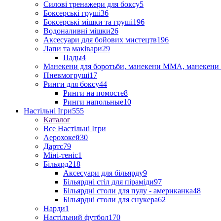
Силові тренажери для боксу
5
Боксерські груші
36
Боксерські мішки та груші
196
Водоналивні мішки
26
Аксесуари для бойових мистецтв
196
Лапи та маківари
29
Пады
4
Манекени для боротьби, манекени ММА, манекени 
Пневмогруші
17
Ринги для боксу
44
Ринги на помосте
8
Ринги напольные
10
Настільні Ігри
555
Каталог
Все Настільні Ігри
Аерохокей
30
Дартс
79
Міні-теніс
1
Більярд
218
Аксесуари для більярду
9
Більярдні стіл для піраміди
97
Більярдні столи для пулу - американка
48
Більярдні столи для снукера
62
Нарди
1
Настільний футбол
170