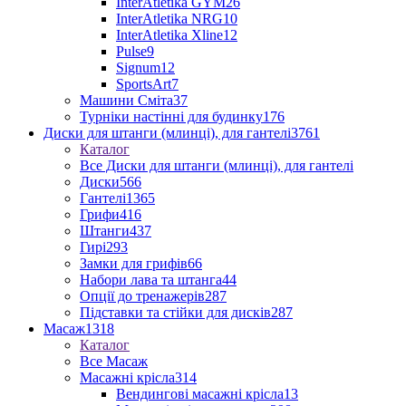
InterAtletika GYM
26
InterAtletika NRG
10
InterAtletika Xline
12
Pulse
9
Signum
12
SportsArt
7
Машини Сміта
37
Турніки настінні для будинку
176
Диски для штанги (млинці), для гантелі
3761
Каталог
Все Диски для штанги (млинці), для гантелі
Диски
566
Гантелі
1365
Грифи
416
Штанги
437
Гирі
293
Замки для грифів
66
Набори лава та штанга
44
Опції до тренажерів
287
Підставки та стійки для дисків
287
Масаж
1318
Каталог
Все Масаж
Масажні крісла
314
Вендингові масажні крісла
13