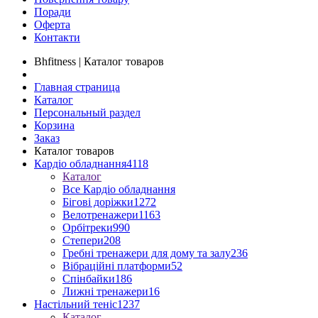
Поради
Оферта
Контакти
Bhfitness | Каталог товаров
Главная страница
Каталог
Персональный раздел
Корзина
Заказ
Каталог товаров
Кардіо обладнання
4118
Каталог
Все Кардіо обладнання
Бігові доріжки
1272
Велотренажери
1163
Орбітреки
990
Степери
208
Гребні тренажери для дому та залу
236
Вібраційні платформи
52
Спінбайки
186
Лижні тренажери
16
Настільний теніс
1237
Каталог