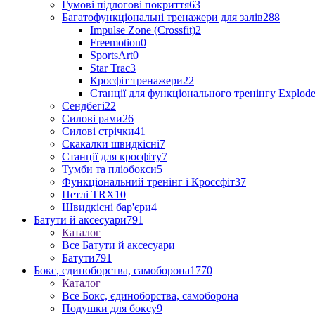
Гумові підлогові покриття
63
Багатофункціональні тренажери для залів
288
Impulse Zone (Crossfit)
2
Freemotion
0
SportsArt
0
Star Trac
3
Кросфіт тренажери
22
Станції для функціонального тренінгу Explod
Сендбегі
22
Силові рами
26
Силові стрічки
41
Скакалки швидкісні
7
Станції для кросфіту
7
Тумби та пліобокси
5
Функціональний тренінг і Кроссфіт
37
Петлі TRX
10
Швидкісні бар'єри
4
Батути й аксесуари
791
Каталог
Все Батути й аксесуари
Батути
791
Бокс, єдиноборства, самоборона
1770
Каталог
Все Бокс, єдиноборства, самоборона
Подушки для боксу
9