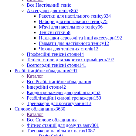
Все Настільний теніс
Аксесуари для тенісу
867
Ракетки для настільного тенісу
334
Набори для настільного тенісу
75
М'ячі для настільного тенісу
96
Тенісні сітки
58
Накладки аерозолі та інші аксесуари
192
Гармати для настільного тенісу
12
Чохли для тенісних столів
12
Професійні тенісні столи
44
Тенісні столи для закритих приміщень
197
Всепогодні тенісні столи
141
Реабілітаційне обладнання
291
Каталог
Все Реабілітаційне обладнання
Інверсійні столи
42
Кардіотренажери для реабілітації
52
Реабілітаційні силові тренажери
159
Тренажери для розтягування
13
Силове обладнання
3630
Каталог
Все Силове обладнання
Фітнес станції для дому та залу
301
Тренажери на вільних вагах
1087