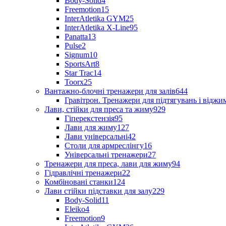
Body-Solid
4
Freemotion
15
InterAtletika GYM
25
InterAtletika X-Line
95
Panatta
13
Pulse
2
Signum
10
SportsArt
8
Star Trac
14
Toorx
25
Вантажно-блочні тренажери для залів
644
Гравітрон. Тренажери для підтягувань і відж
Лави, стійки для преса та жиму
929
Гіперекстензія
95
Лави для жиму
127
Лави універсальні
42
Столи для армреслінгу
16
Універсальні тренажери
27
Тренажери для преса, лави для жиму
94
Гідравлічні тренажери
22
Комбіновані станки
124
Лави стійки підставки для залу
229
Body-Solid
11
Eleiko
4
Freemotion
9