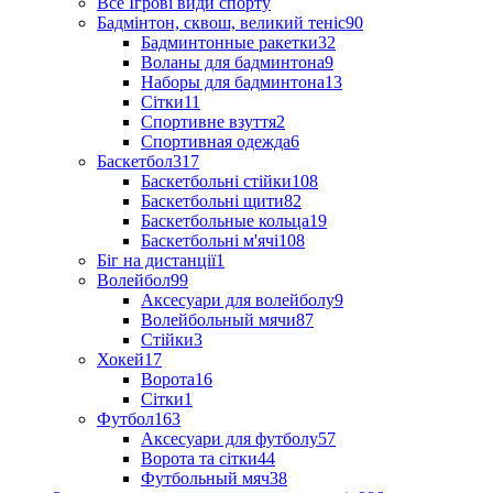
Все Ігрові види спорту
Бадмінтон, сквош, великий теніс
90
Бадминтонные ракетки
32
Воланы для бадминтона
9
Наборы для бадминтона
13
Сітки
11
Спортивне взуття
2
Спортивная одежда
6
Баскетбол
317
Баскетбольні стійки
108
Баскетбольні щити
82
Баскетбольные кольца
19
Баскетбольні м'ячі
108
Біг на дистанції
1
Волейбол
99
Аксесуари для волейболу
9
Волейбольный мячи
87
Стійки
3
Хокей
17
Ворота
16
Сітки
1
Футбол
163
Аксесуари для футболу
57
Ворота та сітки
44
Футбольный мяч
38