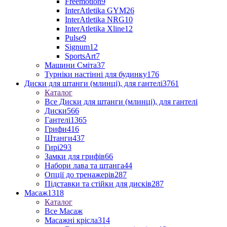
Freemotion
9
InterAtletika GYM
26
InterAtletika NRG
10
InterAtletika Xline
12
Pulse
9
Signum
12
SportsArt
7
Машини Сміта
37
Турніки настінні для будинку
176
Диски для штанги (млинці), для гантелі
3761
Каталог
Все Диски для штанги (млинці), для гантелі
Диски
566
Гантелі
1365
Грифи
416
Штанги
437
Гирі
293
Замки для грифів
66
Набори лава та штанга
44
Опції до тренажерів
287
Підставки та стійки для дисків
287
Масаж
1318
Каталог
Все Масаж
Масажні крісла
314