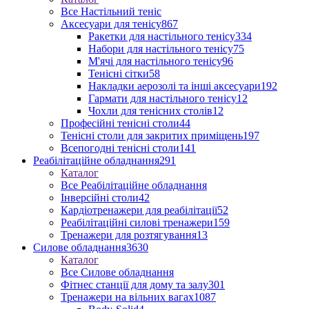
Все Настільний теніс
Аксесуари для тенісу
867
Ракетки для настільного тенісу
334
Набори для настільного тенісу
75
М'ячі для настільного тенісу
96
Тенісні сітки
58
Накладки аерозолі та інші аксесуари
192
Гармати для настільного тенісу
12
Чохли для тенісних столів
12
Професійні тенісні столи
44
Тенісні столи для закритих приміщень
197
Всепогодні тенісні столи
141
Реабілітаційне обладнання
291
Каталог
Все Реабілітаційне обладнання
Інверсійні столи
42
Кардіотренажери для реабілітації
52
Реабілітаційні силові тренажери
159
Тренажери для розтягування
13
Силове обладнання
3630
Каталог
Все Силове обладнання
Фітнес станції для дому та залу
301
Тренажери на вільних вагах
1087