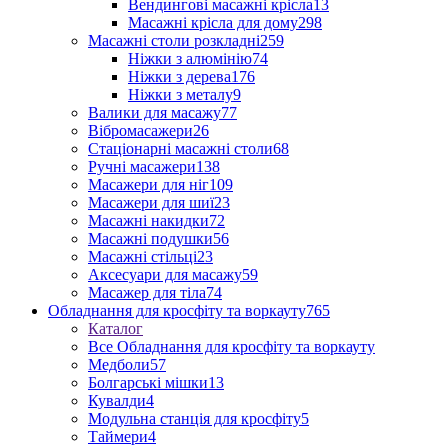
Вендингові масажні крісла
13
Масажні крісла для дому
298
Масажні столи розкладні
259
Ніжки з алюмінію
74
Ніжки з дерева
176
Ніжки з металу
9
Валики для масажу
77
Вібромасажери
26
Стаціонарні масажні столи
68
Ручні масажери
138
Масажери для ніг
109
Масажери для шиї
23
Масажні накидки
72
Масажні подушки
56
Масажні стільці
23
Аксесуари для масажу
59
Масажер для тіла
74
Обладнання для кросфіту та воркауту
765
Каталог
Все Обладнання для кросфіту та воркауту
Медболи
57
Болгарські мішки
13
Кувалди
4
Модульна станція для кросфіту
5
Таймери
4