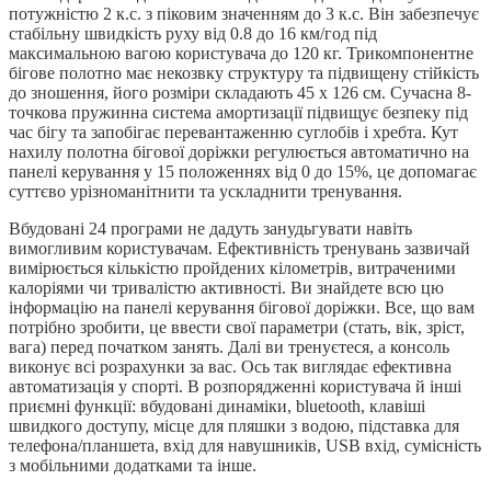
потужністю 2 к.с. з піковим значенням до 3 к.с. Він забезпечує
стабільну швидкість руху від 0.8 до 16 км/год під
максимальною вагою користувача до 120 кг. Трикомпонентне
бігове полотно має некозвку структуру та підвищену стійкість
до зношення, його розміри складають 45 x 126 см. Сучасна 8-
точкова пружинна система амортизації підвищує безпеку під
час бігу та запобігає перевантаженню суглобів і хребта. Кут
нахилу полотна бігової доріжки регулюється автоматично на
панелі керування у 15 положеннях від 0 до 15%, це допомагає
суттєво урізноманітнити та ускладнити тренування.
Вбудовані 24 програми не дадуть занудьгувати навіть
вимогливим користувачам. Ефективність тренувань зазвичай
вимірюється кількістю пройдених кілометрів, витраченими
калоріями чи тривалістю активності. Ви знайдете всю цю
інформацію на панелі керування бігової доріжки. Все, що вам
потрібно зробити, це ввести свої параметри (стать, вік, зріст,
вага) перед початком занять. Далі ви тренуєтеся, а консоль
виконує всі розрахунки за вас. Ось так виглядає ефективна
автоматизація у спорті. В розпорядженні користувача й інші
приємні функції: вбудовані динаміки, bluetooth, клавіші
швидкого доступу, місце для пляшки з водою, підставка для
телефона/планшета, вхід для навушників, USB вхід, сумісність
з мобільними додатками та інше.