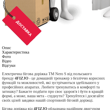
Опис
Характеристика
Фото
Відео
Відгуки
Електрична бігова доріжка TM Nero S від польського
бренду
4FIZJO
- це домашній тренажер з безліччю корисних
функцій та можливостей, які зустрічаються здебільшого у
професійних апаратах. Любите тренуватись в комфорті та
затишку? Бажаєте подбати про своє здоров'я і бути в кращій
формі, а може, ваша мета - схуднути? Тренуйтеся і досягайте
своїх цілей завдяки нашій спортивній біговій доріжці.
Бігова доріжка від
4FIZJO
обладнана надійним двигуном