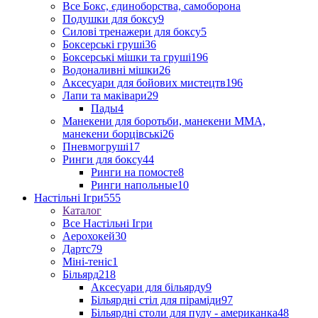
Все Бокс, єдиноборства, самоборона
Подушки для боксу
9
Силові тренажери для боксу
5
Боксерські груші
36
Боксерські мішки та груші
196
Водоналивні мішки
26
Аксесуари для бойових мистецтв
196
Лапи та маківари
29
Пады
4
Манекени для боротьби, манекени ММА,
манекени борцівські
26
Пневмогруші
17
Ринги для боксу
44
Ринги на помосте
8
Ринги напольные
10
Настільні Ігри
555
Каталог
Все Настільні Ігри
Аерохокей
30
Дартс
79
Міні-теніс
1
Більярд
218
Аксесуари для більярду
9
Більярдні стіл для піраміди
97
Більярдні столи для пулу - американка
48