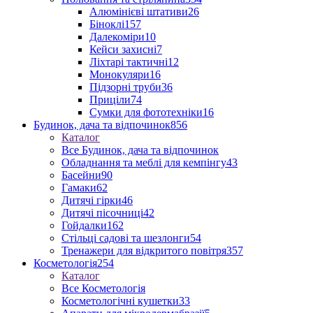
Алюмінієві штативи
26
Біноклі
157
Далекоміри
10
Кейси захисні
7
Ліхтарі тактичні
12
Монокуляри
16
Підзорні труби
36
Приціли
74
Сумки для фототехніки
16
Будинок, дача та відпочинок
856
Каталог
Все Будинок, дача та відпочинок
Обладнання та меблі для кемпінгу
43
Басейни
90
Гамаки
62
Дитячі гірки
46
Дитячі пісочниці
42
Гойдалки
162
Стільці садові та шезлонги
54
Тренажери для відкритого повітря
357
Косметологія
254
Каталог
Все Косметологія
Косметологічні кушетки
33