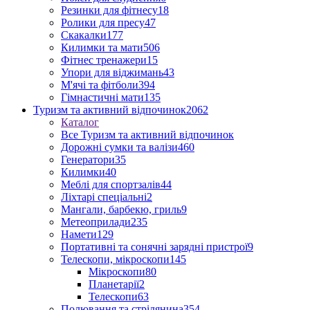
Резинки для фітнесу
18
Ролики для пресу
47
Скакалки
177
Килимки та мати
506
Фітнес тренажери
15
Упори для віджимань
43
М'ячі та фітболи
394
Гімнастичні мати
135
Туризм та активний відпочинок
2062
Каталог
Все Туризм та активний відпочинок
Дорожні сумки та валізи
460
Генератори
35
Килимки
40
Меблі для спортзалів
44
Ліхтарі спеціальні
2
Мангали, барбекю, гриль
9
Метеоприлади
235
Намети
129
Портативні та сонячні зарядні пристрої
9
Телескопи, мікроскопи
145
Мікроскопи
80
Планетарії
2
Телескопи
63
Полювання та стрілянина
354