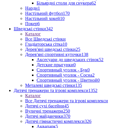
Більярдні столи для снукера
62
Нарди
1
Настільний футбол
170
Настільний хокей
10
Покер
6
Шведські стінки
342
Каталог
Все Шведські стінки
Гладіаторська сітка
10
Дерев'яні шведські стінки
25
Дерев'яні спортивні куточки
138
Аксесуари до шведських стінок
52
Детские прыгунки
0
Спортивный уголок - Бук
0
Спортивный уголок - Сосна
2
Спортивный уголок - Цветной
0
Металеві шведські стінки
135
Дитячі тренажери та ігрові комплекси
1352
Каталог
Все Дитячі тренажери та ігрові комплекси
Дитячі сухі басейни
45
Вуличні тренажери
250
Дитячі майданчики
370
Дитячі гімнастичні комплекси
326
Аквапарк
5