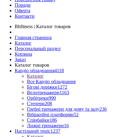
Поради
Оферта
Контакти
Bhfitness | Каталог товаров
Главная страница
Каталог
Персональный раздел
Корзина
Заказ
Каталог товаров
Кардіо обладнання
4118
Каталог
Все Кардіо обладнання
Бігові доріжки
1272
Велотренажери
1163
Орбітреки
990
Степери
208
Гребні тренажери для дому та залу
236
Вібраційні платформи
52
Спінбайки
186
Лижні тренажери
16
Настільний теніс
1237
Каталог