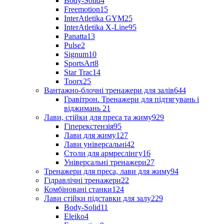
Body-Solid
4
Freemotion
15
InterAtletika GYM
25
InterAtletika X-Line
95
Panatta
13
Pulse
2
Signum
10
SportsArt
8
Star Trac
14
Toorx
25
Вантажно-блочні тренажери для залів
644
Гравітрон. Тренажери для підтягувань і
віджимань
21
Лави, стійки для преса та жиму
929
Гіперекстензія
95
Лави для жиму
127
Лави універсальні
42
Столи для армреслінгу
16
Універсальні тренажери
27
Тренажери для преса, лави для жиму
94
Гідравлічні тренажери
22
Комбіновані станки
124
Лави стійки підставки для залу
229
Body-Solid
11
Eleiko
4