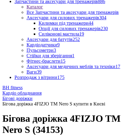
Запчастини та аксесуари для тренажерів
886
Каталог
Все Запчастини та аксесуари для тренажерів
Аксесуари для силових тренажерів
304
Килимки під тренажери
44
Опції для силових тренажерів
230
Силіконові мастила
19
Аксесуари для батутів
252
Кардіодатчики
9
Пульсометри
3
Стійки для зберігання
1
Фітнес-браслети
15
Аксесуари для медичних меблів та техніки
17
Ваги
39
Розпродаж з вітрини
175
BH fitness
Кардіо обладнання
Бігові доріжки
Бігова доріжка 4FIZJO TM Nero S купити в Києві
Бігова доріжка 4FIZJO TM
Nero S (34153)