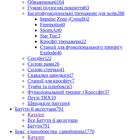
Обважнювачі
164
Гумові підлогові покриття
63
Багатофункціональні тренажери для залів
288
Impulse Zone (Crossfit)
2
Freemotion
0
SportsArt
0
Star Trac
3
Кросфіт тренажери
22
Станції для функціонального тренінгу
Explode
46
Сендбегі
22
Силові рами
26
Силові стрічки
41
Скакалки швидкісні
7
Станції для кросфіту
7
Тумби та пліобокси
5
Функціональний тренінг і Кроссфіт
37
Петлі TRX
10
Швидкісні бар'єри
4
Батути й аксесуари
791
Каталог
Все Батути й аксесуари
Батути
791
Бокс, єдиноборства, самоборона
1770
Каталог