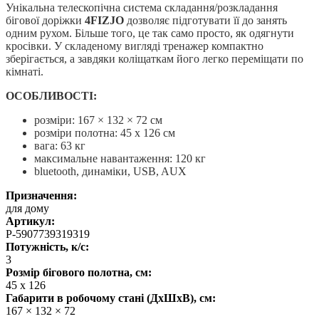
Унікальна телескопічна система складання/розкладання
бігової доріжки
4FIZJO
дозволяє підготувати її до занять
одним рухом. Більше того, це так само просто, як одягнути
кросівки. У складеному вигляді тренажер компактно
зберігається, а завдяки коліщаткам його легко переміщати по
кімнаті.
ОСОБЛИВОСТІ:
розміри: 167 × 132 × 72 см
розміри полотна: 45 x 126 см
вага: 63 кг
максимальне навантаження: 120 кг
bluetooth, динаміки, USB, AUX
Призначення:
для дому
Артикул:
P-5907739319319
Потужність, к/с:
3
Розмір бігового полотна, см:
45 x 126
Габарити в робочому стані (ДхШхВ), см:
167 × 132 × 72