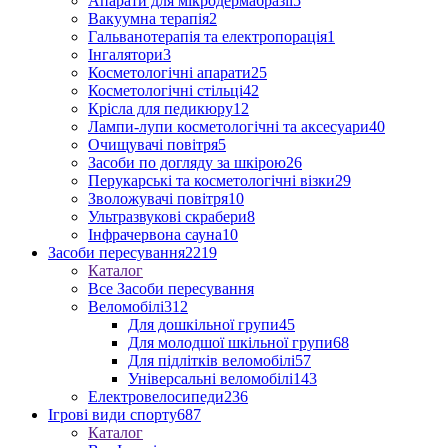
Апарати для мікродермабразії
5
Вакуумна терапія
2
Гальванотерапія та електропорація
1
Інгалятори
3
Косметологічні апарати
25
Косметологічні стільці
42
Крісла для педикюру
12
Лампи-лупи косметологічні та аксесуари
40
Очищувачі повітря
5
Засоби по догляду за шкірою
26
Перукарські та косметологічні візки
29
Зволожувачі повітря
10
Ультразвукові скрабери
8
Інфрачервона сауна
10
Засоби пересування
2219
Каталог
Все Засоби пересування
Веломобілі
312
Для дошкільної групи
45
Для молодшої шкільної групи
68
Для підлітків веломобілі
57
Універсальні веломобілі
143
Електровелосипеди
236
Ігрові види спорту
687
Каталог