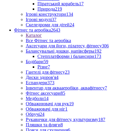
Піратський корабель
17
Природа
219
Ігрові конструктори
134
Ігрові модулі
37
Скеледроми для дітей
24
Фітнес та аеробіка
2643
Каталог
Все Фітнес та аеробіка
Аксесуари для йоги, пілатесу, фітнесу
306
Балансувальні дошки, напівсферы
192
Степплатформи і балансири
173
Бодібари
59
Різне
7
Гантелі для фітнесу
23
Диски здоров'я
4
Еспандери
373
Інвентар для аквааеробіки, аквафітнесу
7
Фітнес аксесуари
85
Медболи
14
Обважнювачі для рук
19
Обважювачі для ніг
1
Обручі
24
Рукавички для фітнесу, культуризму
187
Пляшки та фляги
8
Пояси для схуднення
6