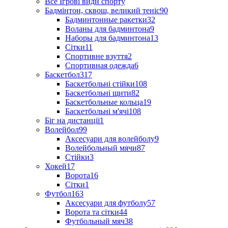
Все Ігрові види спорту
Бадмінтон, сквош, великий теніс
90
Бадминтонные ракетки
32
Воланы для бадминтона
9
Наборы для бадминтона
13
Сітки
11
Спортивне взуття
2
Спортивная одежда
6
Баскетбол
317
Баскетбольні стійки
108
Баскетбольні щити
82
Баскетбольные кольца
19
Баскетбольні м'ячі
108
Біг на дистанції
1
Волейбол
99
Аксесуари для волейболу
9
Волейбольный мячи
87
Стійки
3
Хокей
17
Ворота
16
Сітки
1
Футбол
163
Аксесуари для футболу
57
Ворота та сітки
44
Футбольный мяч
38