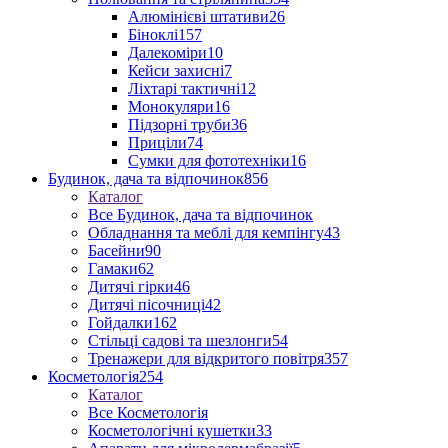
Алюмінієві штативи
26
Біноклі
157
Далекоміри
10
Кейси захисні
7
Ліхтарі тактичні
12
Монокуляри
16
Підзорні труби
36
Приціли
74
Сумки для фототехніки
16
Будинок, дача та відпочинок
856
Каталог
Все Будинок, дача та відпочинок
Обладнання та меблі для кемпінгу
43
Басейни
90
Гамаки
62
Дитячі гірки
46
Дитячі пісочниці
42
Гойдалки
162
Стільці садові та шезлонги
54
Тренажери для відкритого повітря
357
Косметологія
254
Каталог
Все Косметологія
Косметологічні кушетки
33