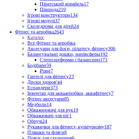
Піратський корабель
17
Природа
219
Ігрові конструктори
134
Ігрові модулі
37
Скеледроми для дітей
24
Фітнес та аеробіка
2643
Каталог
Все Фітнес та аеробіка
Аксесуари для йоги, пілатесу, фітнесу
306
Балансувальні дошки, напівсферы
192
Степплатформи і балансири
173
Бодібари
59
Різне
7
Гантелі для фітнесу
23
Диски здоров'я
4
Еспандери
373
Інвентар для аквааеробіки, аквафітнесу
7
Фітнес аксесуари
85
Медболи
14
Обважнювачі для рук
19
Обважювачі для ніг
1
Обручі
24
Рукавички для фітнесу, культуризму
187
Пляшки та фляги
8
Пояси для схуднення
6