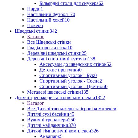
Більярдні столи для снукера
62
Нарди
1
Настільний футбол
170
Настільний хокей
10
Покер
6
Шведські стінки
342
Каталог
Все Шведські стінки
Гладіаторська сітка
10
Дерев'яні шведські стінки
25
Дерев'яні спортивні куточки
138
Аксесуари до шведських стінок
52
Детские прыгунки
0
Спортивный уголок - Бук
0
Спортивный уголок - Сосна
2
Спортивный уголок - Цветной
0
Металеві шведські стінки
135
Дитячі тренажери та ігрові комплекси
1352
Каталог
Все Дитячі тренажери та ігрові комплекси
Дитячі сухі басейни
45
Вуличні тренажери
250
Дитячі майданчики
370
Дитячі гімнастичні комплекси
326
Аквапарк
5