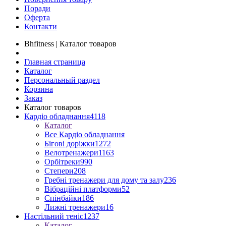
Поради
Оферта
Контакти
Bhfitness | Каталог товаров
Главная страница
Каталог
Персональный раздел
Корзина
Заказ
Каталог товаров
Кардіо обладнання
4118
Каталог
Все Кардіо обладнання
Бігові доріжки
1272
Велотренажери
1163
Орбітреки
990
Степери
208
Гребні тренажери для дому та залу
236
Вібраційні платформи
52
Спінбайки
186
Лижні тренажери
16
Настільний теніс
1237
Каталог