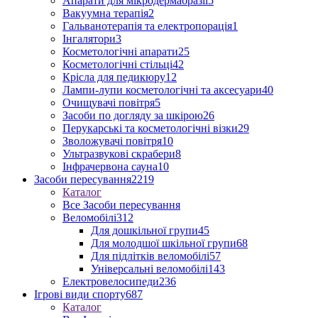
Апарати для мікродермабразії
5
Вакуумна терапія
2
Гальванотерапія та електропорація
1
Інгалятори
3
Косметологічні апарати
25
Косметологічні стільці
42
Крісла для педикюру
12
Лампи-лупи косметологічні та аксесуари
40
Очищувачі повітря
5
Засоби по догляду за шкірою
26
Перукарські та косметологічні візки
29
Зволожувачі повітря
10
Ультразвукові скрабери
8
Інфрачервона сауна
10
Засоби пересування
2219
Каталог
Все Засоби пересування
Веломобілі
312
Для дошкільної групи
45
Для молодшої шкільної групи
68
Для підлітків веломобілі
57
Універсальні веломобілі
143
Електровелосипеди
236
Ігрові види спорту
687
Каталог