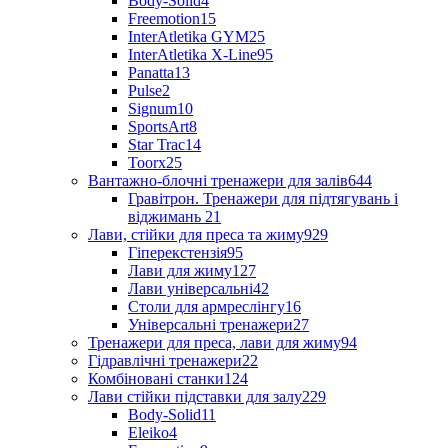
Body-Solid
4
Freemotion
15
InterAtletika GYM
25
InterAtletika X-Line
95
Panatta
13
Pulse
2
Signum
10
SportsArt
8
Star Trac
14
Toorx
25
Вантажно-блочні тренажери для залів
644
Гравітрон. Тренажери для підтягувань і
віджимань
21
Лави, стійки для преса та жиму
929
Гіперекстензія
95
Лави для жиму
127
Лави універсальні
42
Столи для армреслінгу
16
Універсальні тренажери
27
Тренажери для преса, лави для жиму
94
Гідравлічні тренажери
22
Комбіновані станки
124
Лави стійки підставки для залу
229
Body-Solid
11
Eleiko
4