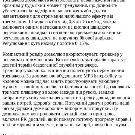
організм у будь-який момент тренування, що дозволить
уберегтися від надмірних навантажень або додати
навантаження для отримання найбільшого ефекту від
тренування. Швидкість бігу від 0,8 до 16 км/год можна
змінювати одним натисканням на кнопки швидкого
перемикання швидкості на консолі тренажера або кнопки
регулювання швидкості на поручнях бігової доріжки.
Регулювання кута нахилу полотна 0-15%.
Компактний розмір дозволяє використовувати тренажер у
невеликих приміщеннях. Висока якість матеріалів гарантує
довгий термін бездоганної служби тренажера.
Транспортувальні колеса значно полегшують переміщення
тренажера. За допомогою вбудованого MP3 інтерфейсу та
колонок можна під час занять прослуховувати улюблену
музику із зовнішніх носіїв, а підставки на консолі дозволяють
тримати пляшечку з водою завжди під рукою. завдяки
вибраному ухилу можна регулювати стрічку для задоволення
ваших потреб, здоров'я, сили. Потужний двигун робить наші
бігові доріжки дуже хорошим вибором для покупки. Це
дозволяє нам контролювати функції всього пристрою,
включає РК-дисплей, який показує поточну програму вправ, і
такі вимірювання як: час, відстань, калорії, швидкість, пульс.