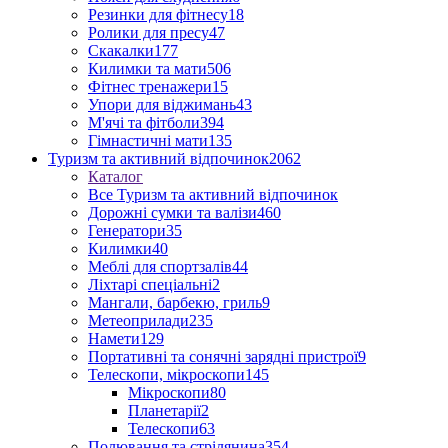
Резинки для фітнесу
18
Ролики для пресу
47
Скакалки
177
Килимки та мати
506
Фітнес тренажери
15
Упори для віджимань
43
М'ячі та фітболи
394
Гімнастичні мати
135
Туризм та активний відпочинок
2062
Каталог
Все Туризм та активний відпочинок
Дорожні сумки та валізи
460
Генератори
35
Килимки
40
Меблі для спортзалів
44
Ліхтарі спеціальні
2
Мангали, барбекю, гриль
9
Метеоприлади
235
Намети
129
Портативні та сонячні зарядні пристрої
9
Телескопи, мікроскопи
145
Мікроскопи
80
Планетарії
2
Телескопи
63
Полювання та стрілянина
354