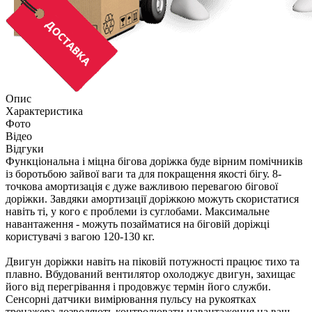
Опис
Характеристика
Фото
Відео
Відгуки
Функціональна і міцна бігова доріжка буде вірним помічників
із боротьбою зайвої ваги та для покращення якості бігу. 8-
точкова амортизація є дуже важливою перевагою бігової
доріжки. Завдяки амортизації доріжкою можуть скористатися
навіть ті, у кого є проблеми із суглобами. Максимальне
навантаження - можуть позайматися на біговій доріжці
користувачі з вагою 120-130 кг.
Двигун доріжки навіть на піковій потужності працює тихо та
плавно. Вбудований вентилятор охолоджує двигун, захищає
його від перегрівання і продовжує термін його служби.
Сенсорні датчики вимірювання пульсу на рукоятках
тренажера дозволяють контролювати навантаження на ваш