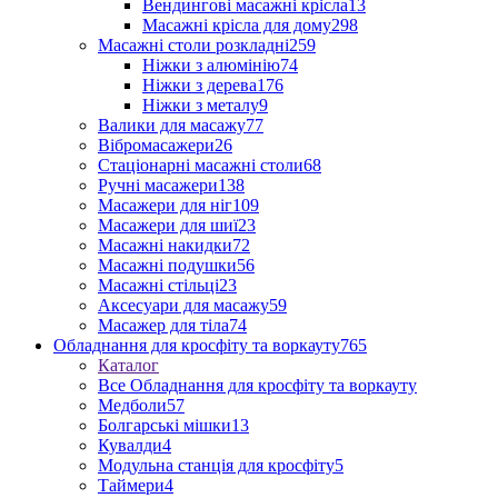
Вендингові масажні крісла
13
Масажні крісла для дому
298
Масажні столи розкладні
259
Ніжки з алюмінію
74
Ніжки з дерева
176
Ніжки з металу
9
Валики для масажу
77
Вібромасажери
26
Стаціонарні масажні столи
68
Ручні масажери
138
Масажери для ніг
109
Масажери для шиї
23
Масажні накидки
72
Масажні подушки
56
Масажні стільці
23
Аксесуари для масажу
59
Масажер для тіла
74
Обладнання для кросфіту та воркауту
765
Каталог
Все Обладнання для кросфіту та воркауту
Медболи
57
Болгарські мішки
13
Кувалди
4
Модульна станція для кросфіту
5
Таймери
4