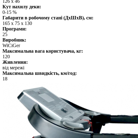
126 х 46
Кут нахилу деки:
0-15 %
Габарити в робочому стані (ДхШхВ), см:
165 х 75 х 130
Програми:
25
Виробник:
WiCiGer
Максимальна вага користувача, кг:
120
Живлення:
від мережі
Максимальна швидкість, км/год:
18