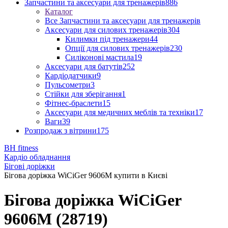
Запчастини та аксесуари для тренажерів
886
Каталог
Все Запчастини та аксесуари для тренажерів
Аксесуари для силових тренажерів
304
Килимки під тренажери
44
Опції для силових тренажерів
230
Силіконові мастила
19
Аксесуари для батутів
252
Кардіодатчики
9
Пульсометри
3
Стійки для зберігання
1
Фітнес-браслети
15
Аксесуари для медичних меблів та техніки
17
Ваги
39
Розпродаж з вітрини
175
BH fitness
Кардіо обладнання
Бігові доріжки
Бігова доріжка WiCiGer 9606M купити в Києві
Бігова доріжка WiCiGer
9606M (28719)