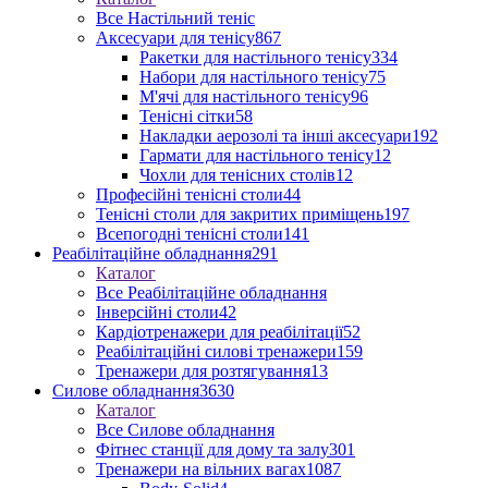
Все Настільний теніс
Аксесуари для тенісу
867
Ракетки для настільного тенісу
334
Набори для настільного тенісу
75
М'ячі для настільного тенісу
96
Тенісні сітки
58
Накладки аерозолі та інші аксесуари
192
Гармати для настільного тенісу
12
Чохли для тенісних столів
12
Професійні тенісні столи
44
Тенісні столи для закритих приміщень
197
Всепогодні тенісні столи
141
Реабілітаційне обладнання
291
Каталог
Все Реабілітаційне обладнання
Інверсійні столи
42
Кардіотренажери для реабілітації
52
Реабілітаційні силові тренажери
159
Тренажери для розтягування
13
Силове обладнання
3630
Каталог
Все Силове обладнання
Фітнес станції для дому та залу
301
Тренажери на вільних вагах
1087