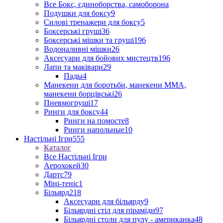
Все Бокс, єдиноборства, самоборона
Подушки для боксу
9
Силові тренажери для боксу
5
Боксерські груші
36
Боксерські мішки та груші
196
Водоналивні мішки
26
Аксесуари для бойових мистецтв
196
Лапи та маківари
29
Пады
4
Манекени для боротьби, манекени ММА,
манекени борцівські
26
Пневмогруші
17
Ринги для боксу
44
Ринги на помосте
8
Ринги напольные
10
Настільні Ігри
555
Каталог
Все Настільні Ігри
Аерохокей
30
Дартс
79
Міні-теніс
1
Більярд
218
Аксесуари для більярду
9
Більярдні стіл для піраміди
97
Більярдні столи для пулу - американка
48