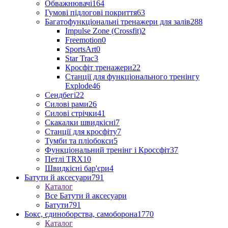
Обважнювачі
164
Гумові підлогові покриття
63
Багатофункціональні тренажери для залів
288
Impulse Zone (Crossfit)
2
Freemotion
0
SportsArt
0
Star Trac
3
Кросфіт тренажери
22
Станції для функціонального тренінгу
Explode
46
Сендбегі
22
Силові рами
26
Силові стрічки
41
Скакалки швидкісні
7
Станції для кросфіту
7
Тумби та пліобокси
5
Функціональний тренінг і Кроссфіт
37
Петлі TRX
10
Швидкісні бар'єри
4
Батути й аксесуари
791
Каталог
Все Батути й аксесуари
Батути
791
Бокс, єдиноборства, самоборона
1770
Каталог