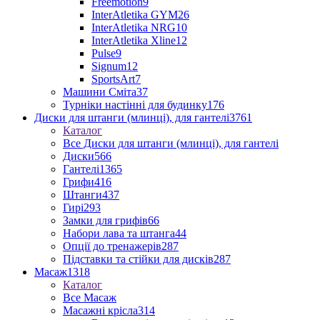
Freemotion
9
InterAtletika GYM
26
InterAtletika NRG
10
InterAtletika Xline
12
Pulse
9
Signum
12
SportsArt
7
Машини Сміта
37
Турніки настінні для будинку
176
Диски для штанги (млинці), для гантелі
3761
Каталог
Все Диски для штанги (млинці), для гантелі
Диски
566
Гантелі
1365
Грифи
416
Штанги
437
Гирі
293
Замки для грифів
66
Набори лава та штанга
44
Опції до тренажерів
287
Підставки та стійки для дисків
287
Масаж
1318
Каталог
Все Масаж
Масажні крісла
314