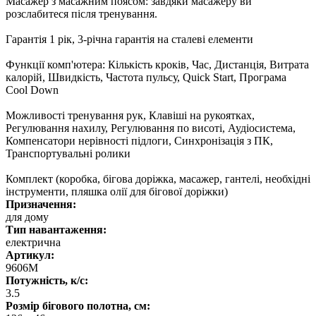
Масажер з масажним поясом: завдяки масажеру ви
розслабитеся після тренування.
Гарантія 1 рік, 3-річна гарантія на сталеві елементи
Функції комп'ютера: Кількість кроків, Час, Дистанція, Витрата
калорій, Швидкість, Частота пульсу, Quick Start, Програма
Cool Down
Можливості тренування рук, Клавіші на рукоятках,
Регулювання нахилу, Регулювання по висоті, Аудіосистема,
Компенсатори нерівності підлоги, Синхронізація з ПК,
Транспортувальні ролики
Комплект (коробка, бігова доріжка, масажер, гантелі, необхідні
інструменти, пляшка олії для бігової доріжки)
Призначення:
для дому
Тип навантаження:
електрична
Артикул:
9606M
Потужність, к/с:
3.5
Розмір бігового полотна, см: