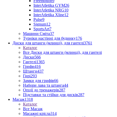
Freemotion
9
InterAtletika GYM
26
InterAtletika NRG
10
InterAtletika Xline
12
Pulse
9
Signum
12
SportsArt
7
Машини Сміта
37
Турніки настінні для будинку
176
Диски для штанги (млинці), для гантелі
3761
Каталог
Все Диски для штанги (млинці), для гантелі
Диски
566
Гантелі
1365
Грифи
416
Штанги
437
Гирі
293
Замки для грифів
66
Набори лава та штанга
44
Опції до тренажерів
287
Підставки та стійки для дисків
287
Масаж
1318
Каталог
Все Масаж
Масажні крісла
314