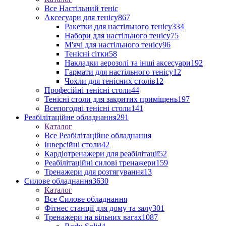
Все Настільний теніс
Аксесуари для тенісу
867
Ракетки для настільного тенісу
334
Набори для настільного тенісу
75
М'ячі для настільного тенісу
96
Тенісні сітки
58
Накладки аерозолі та інші аксесуари
192
Гармати для настільного тенісу
12
Чохли для тенісних столів
12
Професійні тенісні столи
44
Тенісні столи для закритих приміщень
197
Всепогодні тенісні столи
141
Реабілітаційне обладнання
291
Каталог
Все Реабілітаційне обладнання
Інверсійні столи
42
Кардіотренажери для реабілітації
52
Реабілітаційні силові тренажери
159
Тренажери для розтягування
13
Силове обладнання
3630
Каталог
Все Силове обладнання
Фітнес станції для дому та залу
301
Тренажери на вільних вагах
1087