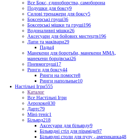
Все Бокс, єдиноборства, самоборона
Подушки для боксу
9
Силові тренажери для боксу
5
Боксерські груші
36
Боксерські мішки та груші
196
Водоналивні мішки
26
Аксесуари для бойових мистецтв
196
Лапи та маківари
29
Пады
4
Манекени для боротьби, манекени ММА,
манекени борцівські
26
Пневмогруші
17
Ринги для боксу
44
Ринги на помосте
8
Ринги напольные
10
Настільні Ігри
555
Каталог
Все Настільні Ігри
Аерохокей
30
Дартс
79
Міні-теніс
1
Більярд
218
Аксесуари для більярду
9
Більярдні стіл для піраміди
97
Більярдні столи для пулу - американка
48