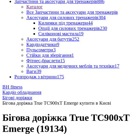
Запчастини та аксесуари для тренажерів
886
Каталог
Все Запчастини та аксесуари для тренажерів
Аксесуари для силових тренажерів
304
Килимки під тренажери
44
Опції для силових тренажерів
230
Силіконові мастила
19
Аксесуари для батутів
252
Кардіодатчики
9
Пульсометри
3
Стійки для зберігання
1
Фітнес-браслети
15
Аксесуари для медичних меблів та техніки
17
Ваги
39
Розпродаж з вітрини
175
BH fitness
Кардіо обладнання
Бігові доріжки
Бігова доріжка True TC900xT Emerge купити в Києві
Бігова доріжка True TC900xT
Emerge (19134)