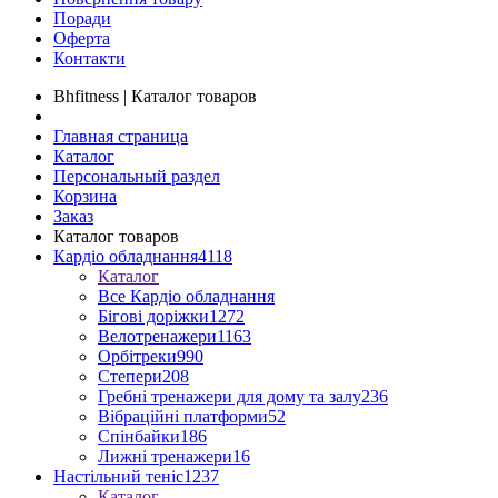
Поради
Оферта
Контакти
Bhfitness | Каталог товаров
Главная страница
Каталог
Персональный раздел
Корзина
Заказ
Каталог товаров
Кардіо обладнання
4118
Каталог
Все Кардіо обладнання
Бігові доріжки
1272
Велотренажери
1163
Орбітреки
990
Степери
208
Гребні тренажери для дому та залу
236
Вібраційні платформи
52
Спінбайки
186
Лижні тренажери
16
Настільний теніс
1237
Каталог