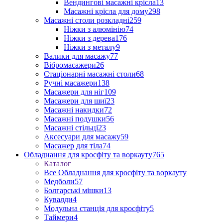
Вендингові масажні крісла
13
Масажні крісла для дому
298
Масажні столи розкладні
259
Ніжки з алюмінію
74
Ніжки з дерева
176
Ніжки з металу
9
Валики для масажу
77
Вібромасажери
26
Стаціонарні масажні столи
68
Ручні масажери
138
Масажери для ніг
109
Масажери для шиї
23
Масажні накидки
72
Масажні подушки
56
Масажні стільці
23
Аксесуари для масажу
59
Масажер для тіла
74
Обладнання для кросфіту та воркауту
765
Каталог
Все Обладнання для кросфіту та воркауту
Медболи
57
Болгарські мішки
13
Кувалди
4
Модульна станція для кросфіту
5
Таймери
4