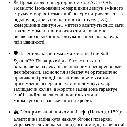
🦾 Промисловий інверторний мотор AC 5.0 HP:
Повністю ізольований комерційний двигун змінного
струму створює безмежний ресурс витривалості. На
відміну від двигунів постійного струму (DC),
комерційний двигун AC миттєво адаптується до ваги
атлета у момент постановки стопи, повністю
виключаючи мікропроковзування полотна на будь-
якій швидкості.
🛡️ Патентована система амортизації True Soft
System™: Повнорозмірне бігове полотно
встановлене на деку зі спеціальними неопреновими
демпферами. Технологія забезпечує ортопедично
правильний розподіл навантаження: м'яка зона
приземлення в передній частині демпфує удар,
захищаючи коліна, а жорстка задня зона гарантує
стабільний та впевнений поштовх стопи,
мінімізуючи навантаження на хребет.
🏔️ Моторизований підйомний ліфт (Нахил до 15%):
Електрична зміна кута нахилу бігової поверхні
управляється кнопками швидкого доступу на консолі