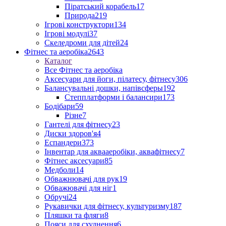
Піратський корабель
17
Природа
219
Ігрові конструктори
134
Ігрові модулі
37
Скеледроми для дітей
24
Фітнес та аеробіка
2643
Каталог
Все Фітнес та аеробіка
Аксесуари для йоги, пілатесу, фітнесу
306
Балансувальні дошки, напівсферы
192
Степплатформи і балансири
173
Бодібари
59
Різне
7
Гантелі для фітнесу
23
Диски здоров'я
4
Еспандери
373
Інвентар для аквааеробіки, аквафітнесу
7
Фітнес аксесуари
85
Медболи
14
Обважнювачі для рук
19
Обважювачі для ніг
1
Обручі
24
Рукавички для фітнесу, культуризму
187
Пляшки та фляги
8
Пояси для схуднення
6