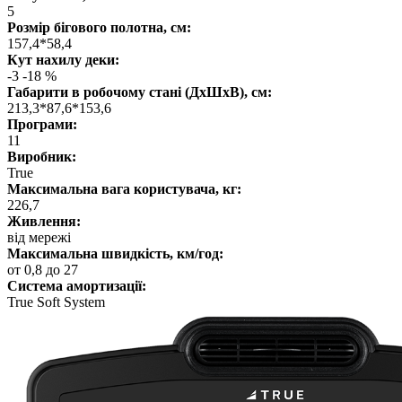
5
Розмір бігового полотна, см:
157,4*58,4
Кут нахилу деки:
-3 -18 %
Габарити в робочому стані (ДхШхВ), см:
213,3*87,6*153,6
Програми:
11
Виробник:
True
Максимальна вага користувача, кг:
226,7
Живлення:
від мережі
Максимальна швидкість, км/год:
от 0,8 до 27
Система амортизації:
True Soft System