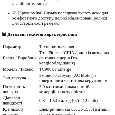
аварійної зупинки.
🧼 [Ергономіка] Низька посадкова висота деки для
комфортного доступу, великі збалансовані ролики
для стабільності ременя.
📊 Детальні технічні характеристики
Параметр
Технічне значення
True Fitness (США / один із визнаних
Бренд / Виробник
світових лідерів Pro-
кардіообладнання)
Модель / Індекс
TC900xT Emerge
Змінного струму (AC Motor) з
Тип двигуна
інверторним частотним керуванням
Потужність
5.0 к.с. (номінальна постійна
двигуна
комерційна потужність)
Діапазон
0.8 – 19.3 км/год (0.5 - 12 mph)
швидкості
Кут нахилу
Електричний від 0% до 15% (імітація
полотна
гірського рельєфу)