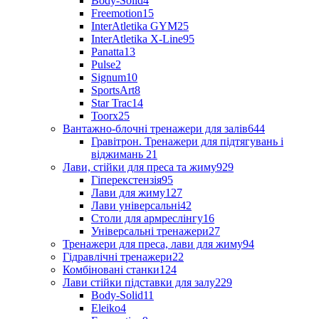
Body-Solid
4
Freemotion
15
InterAtletika GYM
25
InterAtletika X-Line
95
Panatta
13
Pulse
2
Signum
10
SportsArt
8
Star Trac
14
Toorx
25
Вантажно-блочні тренажери для залів
644
Гравітрон. Тренажери для підтягувань і
віджимань
21
Лави, стійки для преса та жиму
929
Гіперекстензія
95
Лави для жиму
127
Лави універсальні
42
Столи для армреслінгу
16
Універсальні тренажери
27
Тренажери для преса, лави для жиму
94
Гідравлічні тренажери
22
Комбіновані станки
124
Лави стійки підставки для залу
229
Body-Solid
11
Eleiko
4