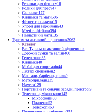
Резинки для фітнесу
18
Ролики для пресу
47
Скакалки
177
Килимки та мати
506
Фітнес тренажери
15
Упори для віджимань
43
М'ячі та фітболи
394
Гімнастичні мати
135
Туризм та активний відпочинок
2062
Каталог
Все Туризм та активний відпочинок
Дорожні сумки та валізи
460
Генератори
35
Килимки
40
Меблі для спортзалів
44
Ліхтарі спеціальні
2
Мангали, барбекю, гриль
9
Метеоприлади
235
Намети
129
Портативні та сонячні зарядні пристрої
9
Телескопи, мікроскопи
145
Мікроскопи
80
Планетарії
2
Телескопи
63
Полювання та стрілянина
354