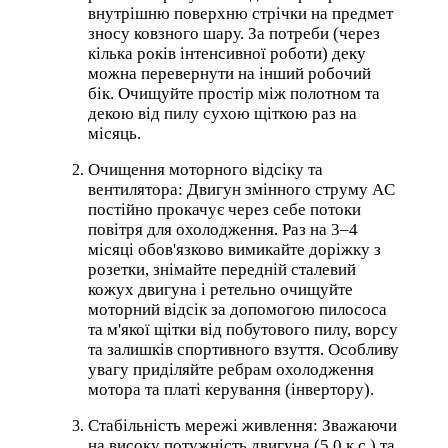
внутрішню поверхню стрічки на предмет
зносу ковзного шару. За потреби (через
кілька років інтенсивної роботи) деку
можна перевернути на інший робочий
бік. Очищуйте простір між полотном та
декою від пилу сухою щіткою раз на
місяць.
Очищення моторного відсіку та
вентилятора: Двигун змінного струму AC
постійно прокачує через себе потоки
повітря для охолодження. Раз на 3–4
місяці обов'язково вимикайте доріжку з
розетки, знімайте передній сталевий
кожух двигуна і ретельно очищуйте
моторний відсік за допомогою пилососа
та м'якої щітки від побутового пилу, ворсу
та залишків спортивного взуття. Особливу
увагу приділяйте ребрам охолодження
мотора та платі керування (інвертору).
Стабільність мережі живлення: Зважаючи
на високу потужність двигуна (5.0 к.с.) та