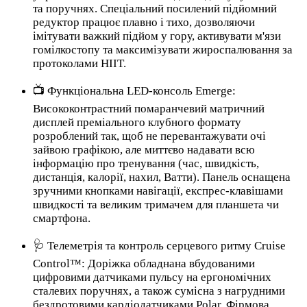
та поручнях. Спеціальний посилений підйомний
редуктор працює плавно і тихо, дозволяючи
імітувати важкий підйом у гору, активувати м'язи
гомілкостопу та максимізувати жироспалювання за
протоколами HIIT.
📺 Функціональна LED-консоль Emerge:
Висококонтрастний помаранчевий матричний
дисплей преміального клубного формату
розроблений так, щоб не перевантажувати очі
зайвою графікою, але миттєво надавати всю
інформацію про тренування (час, швидкість,
дистанція, калорії, нахил, Ватти). Панель оснащена
зручними кнопками навігації, експрес-клавішами
швидкості та великим тримачем для планшета чи
смартфона.
🩺 Телеметрія та контроль серцевого ритму Cruise
Control™: Доріжка обладнана вбудованими
цифровими датчиками пульсу на ергономічних
сталевих поручнях, а також сумісна з нагрудними
бездротовими кардіодатчиками Polar. Фірмова