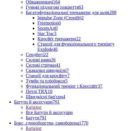
Обважнювачі
164
Гумові підлогові покриття
63
Багатофункціональні тренажери для залів
288
Impulse Zone (Crossfit)
2
Freemotion
0
SportsArt
0
Star Trac
3
Кросфіт тренажери
22
Станції для функціонального тренінгу
Explode
46
Сендбегі
22
Силові рами
26
Силові стрічки
41
Скакалки швидкісні
7
Станції для кросфіту
7
Тумби та пліобокси
5
Функціональний тренінг і Кроссфіт
37
Петлі TRX
10
Швидкісні бар'єри
4
Батути й аксесуари
791
Каталог
Все Батути й аксесуари
Батути
791
Бокс, єдиноборства, самоборона
1770
Каталог