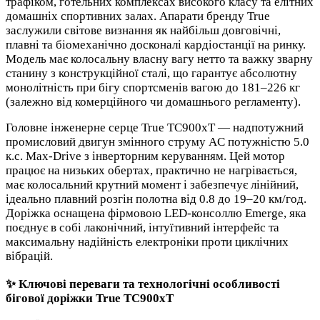
трафіком, готельних комплексах високого класу та елітних
домашніх спортивних залах. Апарати бренду True
заслужили світове визнання як найбільш довговічні,
плавні та біомеханічно досконалі кардіостанції на ринку.
Модель має колосальну власну вагу нетто та важку зварну
станину з конструкційної сталі, що гарантує абсолютну
монолітність при бігу спортсменів вагою до 181–226 кг
(залежно від комерційного чи домашнього регламенту).
Головне інженерне серце True TC900xT — надпотужний
промисловий двигун змінного струму AC потужністю 5.0
к.с. Max-Drive з інверторним керуванням. Цей мотор
працює на низьких обертах, практично не нагрівається,
має колосальний крутний момент і забезпечує лінійний,
ідеально плавний розгін полотна від 0.8 до 19–20 км/год.
Доріжка оснащена фірмовою LED-консоллю Emerge, яка
поєднує в собі лаконічний, інтуїтивний інтерфейс та
максимальну надійність електроніки проти циклічних
вібрацій.
✨ Ключові переваги та технологічні особливості
бігової доріжки True TC900xT