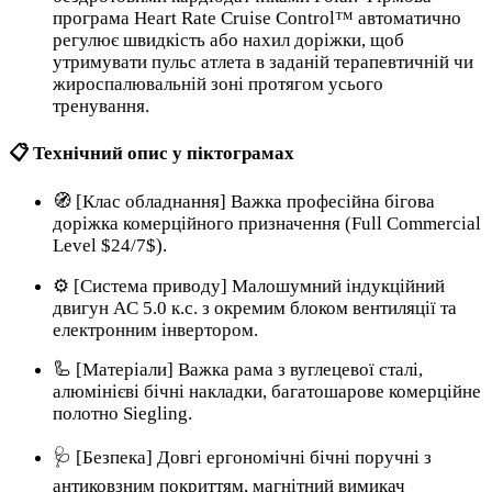
програма Heart Rate Cruise Control™ автоматично
регулює швидкість або нахил доріжки, щоб
утримувати пульс атлета в заданій терапевтичній чи
жироспалювальній зоні протягом усього
тренування.
📋 Технічний опис у піктограмах
🧭 [Клас обладнання] Важка професійна бігова
доріжка комерційного призначення (Full Commercial
Level $24/7$).
⚙️ [Система приводу] Малошумний індукційний
двигун AC 5.0 к.с. з окремим блоком вентиляції та
електронним інвертором.
🦾 [Матеріали] Важка рама з вуглецевої сталі,
алюмінієві бічні накладки, багатошарове комерційне
полотно Siegling.
🩺 [Безпека] Довгі ергономічні бічні поручні з
антиковзним покриттям, магнітний вимикач