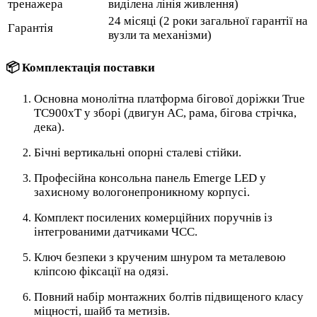
тренажера
виділена лінія живлення)
24 місяці (2 роки загальної гарантії на
Гарантія
вузли та механізми)
📦 Комплектація поставки
Основна монолітна платформа бігової доріжки True
TC900xT у зборі (двигун AC, рама, бігова стрічка,
дека).
Бічні вертикальні опорні сталеві стійки.
Професійна консольна панель Emerge LED у
захисному вологонепроникному корпусі.
Комплект посилених комерційних поручнів із
інтегрованими датчиками ЧСС.
Ключ безпеки з крученим шнуром та металевою
кліпсою фіксації на одязі.
Повний набір монтажних болтів підвищеного класу
міцності, шайб та метизів.