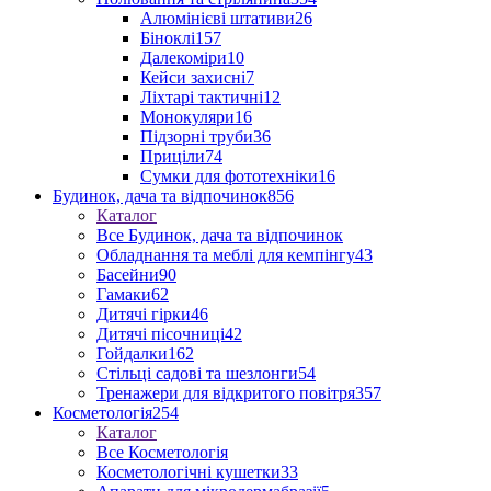
Алюмінієві штативи
26
Біноклі
157
Далекоміри
10
Кейси захисні
7
Ліхтарі тактичні
12
Монокуляри
16
Підзорні труби
36
Приціли
74
Сумки для фототехніки
16
Будинок, дача та відпочинок
856
Каталог
Все Будинок, дача та відпочинок
Обладнання та меблі для кемпінгу
43
Басейни
90
Гамаки
62
Дитячі гірки
46
Дитячі пісочниці
42
Гойдалки
162
Стільці садові та шезлонги
54
Тренажери для відкритого повітря
357
Косметологія
254
Каталог
Все Косметологія
Косметологічні кушетки
33