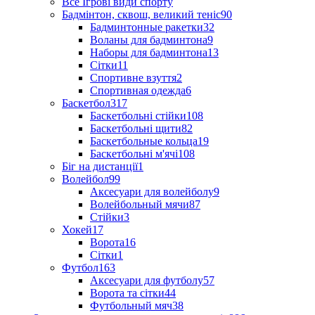
Все Ігрові види спорту
Бадмінтон, сквош, великий теніс
90
Бадминтонные ракетки
32
Воланы для бадминтона
9
Наборы для бадминтона
13
Сітки
11
Спортивне взуття
2
Спортивная одежда
6
Баскетбол
317
Баскетбольні стійки
108
Баскетбольні щити
82
Баскетбольные кольца
19
Баскетбольні м'ячі
108
Біг на дистанції
1
Волейбол
99
Аксесуари для волейболу
9
Волейбольный мячи
87
Стійки
3
Хокей
17
Ворота
16
Сітки
1
Футбол
163
Аксесуари для футболу
57
Ворота та сітки
44
Футбольный мяч
38