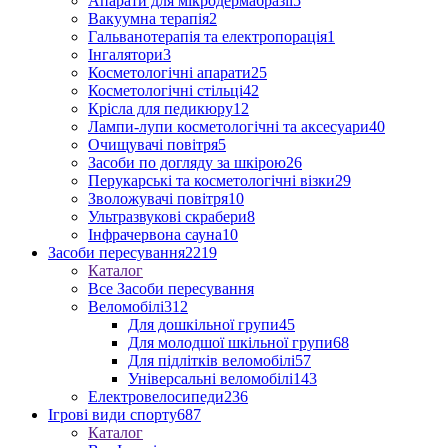
Апарати для мікродермабразії
5
Вакуумна терапія
2
Гальванотерапія та електропорація
1
Інгалятори
3
Косметологічні апарати
25
Косметологічні стільці
42
Крісла для педикюру
12
Лампи-лупи косметологічні та аксесуари
40
Очищувачі повітря
5
Засоби по догляду за шкірою
26
Перукарські та косметологічні візки
29
Зволожувачі повітря
10
Ультразвукові скрабери
8
Інфрачервона сауна
10
Засоби пересування
2219
Каталог
Все Засоби пересування
Веломобілі
312
Для дошкільної групи
45
Для молодшої шкільної групи
68
Для підлітків веломобілі
57
Універсальні веломобілі
143
Електровелосипеди
236
Ігрові види спорту
687
Каталог