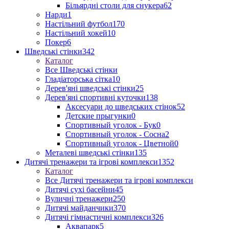
Більярдні столи для снукера
62
Нарди
1
Настільний футбол
170
Настільний хокей
10
Покер
6
Шведські стінки
342
Каталог
Все Шведські стінки
Гладіаторська сітка
10
Дерев'яні шведські стінки
25
Дерев'яні спортивні куточки
138
Аксесуари до шведських стінок
52
Детские прыгунки
0
Спортивный уголок - Бук
0
Спортивный уголок - Сосна
2
Спортивный уголок - Цветной
0
Металеві шведські стінки
135
Дитячі тренажери та ігрові комплекси
1352
Каталог
Все Дитячі тренажери та ігрові комплекси
Дитячі сухі басейни
45
Вуличні тренажери
250
Дитячі майданчики
370
Дитячі гімнастичні комплекси
326
Аквапарк
5