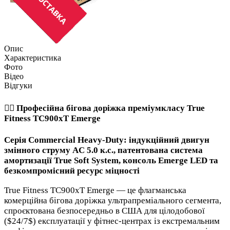
Опис
Характеристика
Фото
Відео
Відгуки
🏃‍♂️ Професійна бігова доріжка преміумкласу True
Fitness TC900xT Emerge
Серія Commercial Heavy-Duty: індукційний двигун
змінного струму AC 5.0 к.с., патентована система
амортизації True Soft System, консоль Emerge LED та
безкомпромісний ресурс міцності
True Fitness TC900xT Emerge — це флагманська
комерційна бігова доріжка ультрапреміального сегмента,
спроєктована безпосередньо в США для цілодобової
($24/7$) експлуатації у фітнес-центрах із екстремальним