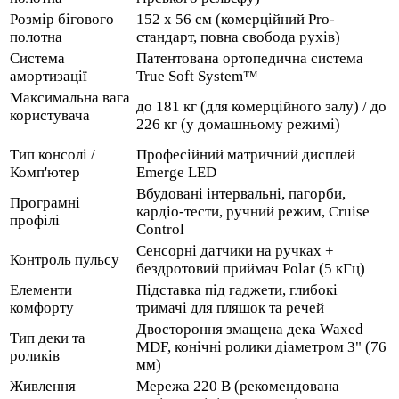
Розмір бігового
152 х 56 см (комерційний Pro-
полотна
стандарт, повна свобода рухів)
Система
Патентована ортопедична система
амортизації
True Soft System™
Максимальна вага
до 181 кг (для комерційного залу) / до
користувача
226 кг (у домашньому режимі)
Тип консолі /
Професійний матричний дисплей
Комп'ютер
Emerge LED
Вбудовані інтервальні, пагорби,
Програмні
кардіо-тести, ручний режим, Cruise
профілі
Control
Сенсорні датчики на ручках +
Контроль пульсу
бездротовий приймач Polar (5 кГц)
Елементи
Підставка під гаджети, глибокі
комфорту
тримачі для пляшок та речей
Двостороння змащена дека Waxed
Тип деки та
MDF, конічні ролики діаметром 3" (76
роликів
мм)
Живлення
Мережа 220 В (рекомендована