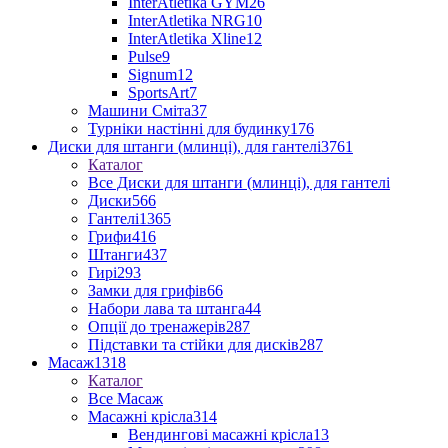
InterAtletika GYM
26
InterAtletika NRG
10
InterAtletika Xline
12
Pulse
9
Signum
12
SportsArt
7
Машини Сміта
37
Турніки настінні для будинку
176
Диски для штанги (млинці), для гантелі
3761
Каталог
Все Диски для штанги (млинці), для гантелі
Диски
566
Гантелі
1365
Грифи
416
Штанги
437
Гирі
293
Замки для грифів
66
Набори лава та штанга
44
Опції до тренажерів
287
Підставки та стійки для дисків
287
Масаж
1318
Каталог
Все Масаж
Масажні крісла
314
Вендингові масажні крісла
13