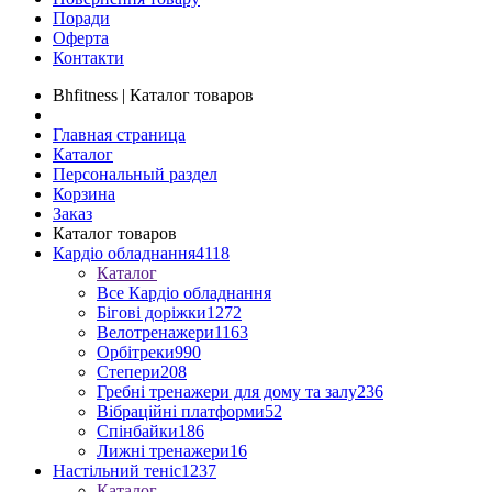
Поради
Оферта
Контакти
Bhfitness | Каталог товаров
Главная страница
Каталог
Персональный раздел
Корзина
Заказ
Каталог товаров
Кардіо обладнання
4118
Каталог
Все Кардіо обладнання
Бігові доріжки
1272
Велотренажери
1163
Орбітреки
990
Степери
208
Гребні тренажери для дому та залу
236
Вібраційні платформи
52
Спінбайки
186
Лижні тренажери
16
Настільний теніс
1237
Каталог