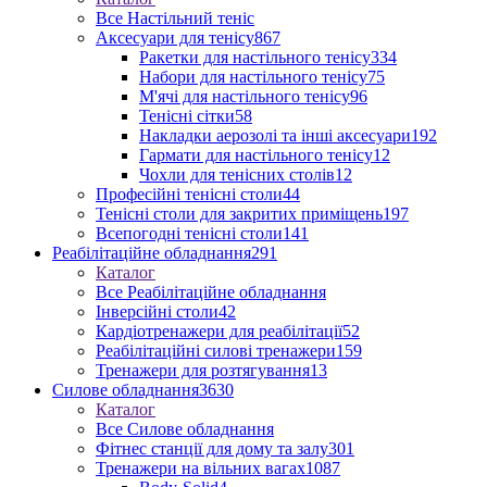
Все Настільний теніс
Аксесуари для тенісу
867
Ракетки для настільного тенісу
334
Набори для настільного тенісу
75
М'ячі для настільного тенісу
96
Тенісні сітки
58
Накладки аерозолі та інші аксесуари
192
Гармати для настільного тенісу
12
Чохли для тенісних столів
12
Професійні тенісні столи
44
Тенісні столи для закритих приміщень
197
Всепогодні тенісні столи
141
Реабілітаційне обладнання
291
Каталог
Все Реабілітаційне обладнання
Інверсійні столи
42
Кардіотренажери для реабілітації
52
Реабілітаційні силові тренажери
159
Тренажери для розтягування
13
Силове обладнання
3630
Каталог
Все Силове обладнання
Фітнес станції для дому та залу
301
Тренажери на вільних вагах
1087