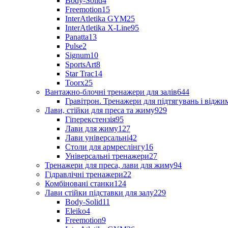
Body-Solid
4
Freemotion
15
InterAtletika GYM
25
InterAtletika X-Line
95
Panatta
13
Pulse
2
Signum
10
SportsArt
8
Star Trac
14
Toorx
25
Вантажно-блочні тренажери для залів
644
Гравітрон. Тренажери для підтягувань і відж
Лави, стійки для преса та жиму
929
Гіперекстензія
95
Лави для жиму
127
Лави універсальні
42
Столи для армреслінгу
16
Універсальні тренажери
27
Тренажери для преса, лави для жиму
94
Гідравлічні тренажери
22
Комбіновані станки
124
Лави стійки підставки для залу
229
Body-Solid
11
Eleiko
4
Freemotion
9