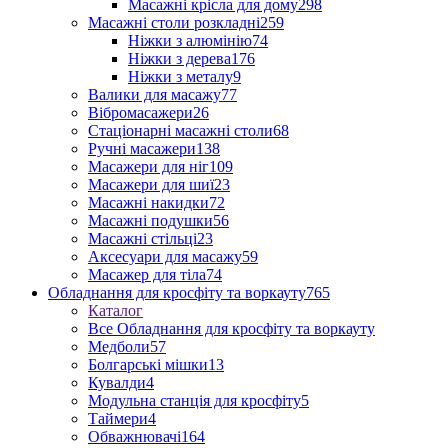
Масажні крісла для дому
298
Масажні столи розкладні
259
Ніжки з алюмінію
74
Ніжки з дерева
176
Ніжки з металу
9
Валики для масажу
77
Вібромасажери
26
Стаціонарні масажні столи
68
Ручні масажери
138
Масажери для ніг
109
Масажери для шиї
23
Масажні накидки
72
Масажні подушки
56
Масажні стільці
23
Аксесуари для масажу
59
Масажер для тіла
74
Обладнання для кросфіту та воркауту
765
Каталог
Все Обладнання для кросфіту та воркауту
Медболи
57
Болгарські мішки
13
Кувалди
4
Модульна станція для кросфіту
5
Таймери
4
Обважнювачі
164