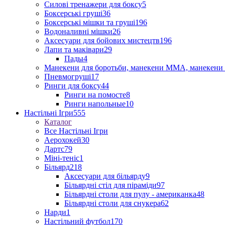
Силові тренажери для боксу
5
Боксерські груші
36
Боксерські мішки та груші
196
Водоналивні мішки
26
Аксесуари для бойових мистецтв
196
Лапи та маківари
29
Пады
4
Манекени для боротьби, манекени ММА, манекени 
Пневмогруші
17
Ринги для боксу
44
Ринги на помосте
8
Ринги напольные
10
Настільні Ігри
555
Каталог
Все Настільні Ігри
Аерохокей
30
Дартс
79
Міні-теніс
1
Більярд
218
Аксесуари для більярду
9
Більярдні стіл для піраміди
97
Більярдні столи для пулу - американка
48
Більярдні столи для снукера
62
Нарди
1
Настільний футбол
170