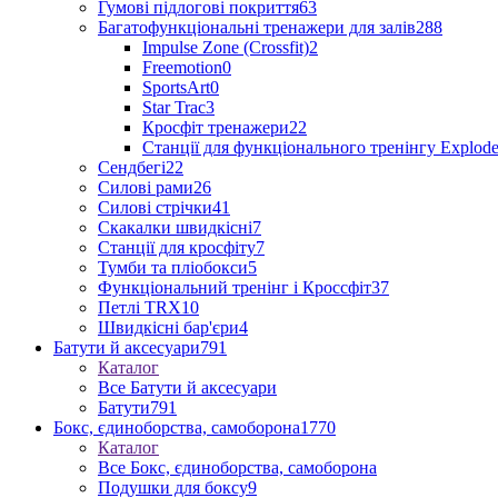
Гумові підлогові покриття
63
Багатофункціональні тренажери для залів
288
Impulse Zone (Crossfit)
2
Freemotion
0
SportsArt
0
Star Trac
3
Кросфіт тренажери
22
Станції для функціонального тренінгу Explod
Сендбегі
22
Силові рами
26
Силові стрічки
41
Скакалки швидкісні
7
Станції для кросфіту
7
Тумби та пліобокси
5
Функціональний тренінг і Кроссфіт
37
Петлі TRX
10
Швидкісні бар'єри
4
Батути й аксесуари
791
Каталог
Все Батути й аксесуари
Батути
791
Бокс, єдиноборства, самоборона
1770
Каталог
Все Бокс, єдиноборства, самоборона
Подушки для боксу
9