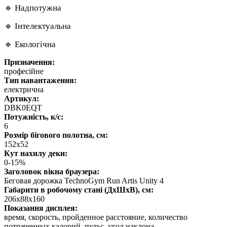
🔹 Надпотужна
🔹 Інтелектуальна
🔹 Екологічна
Призначення:
професійне
Тип навантаження:
електрична
Артикул:
DBK0EQT
Потужність, к/с:
6
Розмір бігового полотна, см:
152х52
Кут нахилу деки:
0-15%
Заголовок вікна браузера:
Беговая дорожка TechnoGym Run Artis Unity 4
Габарити в робочому стані (ДхШхВ), см:
206x88x160
Показання дисплея:
время, скорость, пройденное расстояние, количество
потраченных калорий, пульс, угол наклона