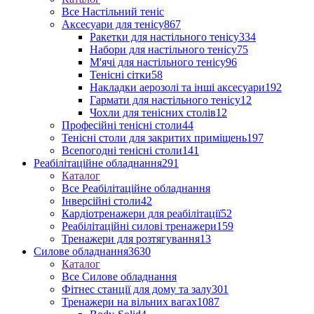
Все Настільний теніс
Аксесуари для тенісу
867
Ракетки для настільного тенісу
334
Набори для настільного тенісу
75
М'ячі для настільного тенісу
96
Тенісні сітки
58
Накладки аерозолі та інші аксесуари
192
Гармати для настільного тенісу
12
Чохли для тенісних столів
12
Професійні тенісні столи
44
Тенісні столи для закритих приміщень
197
Всепогодні тенісні столи
141
Реабілітаційне обладнання
291
Каталог
Все Реабілітаційне обладнання
Інверсійні столи
42
Кардіотренажери для реабілітації
52
Реабілітаційні силові тренажери
159
Тренажери для розтягування
13
Силове обладнання
3630
Каталог
Все Силове обладнання
Фітнес станції для дому та залу
301
Тренажери на вільних вагах
1087