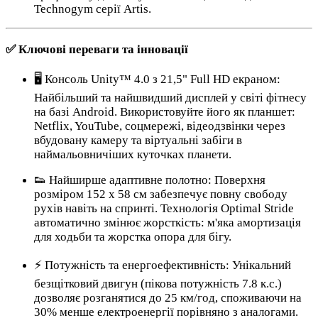
Technogym серії Artis.
✅ Ключові переваги та інновації
🖥️ Консоль Unity™ 4.0 з 21,5" Full HD екраном:
Найбільший та найшвидший дисплей у світі фітнесу
на базі Android. Використовуйте його як планшет:
Netflix, YouTube, соцмережі, відеодзвінки через
вбудовану камеру та віртуальні забіги в
наймальовничіших куточках планети.
👟 Найширше адаптивне полотно: Поверхня
розміром 152 х 58 см забезпечує повну свободу
рухів навіть на спринті. Технологія Optimal Stride
автоматично змінює жорсткість: м'яка амортизація
для ходьби та жорстка опора для бігу.
⚡ Потужність та енергоефективність: Унікальний
безщітковий двигун (пікова потужність 7.8 к.с.)
дозволяє розганятися до 25 км/год, споживаючи на
30% менше електроенергії порівняно з аналогами.