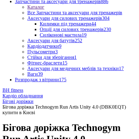
Запчастини та аксесуари для тренажерів
886
Каталог
Все Запчастини та аксесуари для тренажерів
Аксесуари для силових тренажерів
304
Килимки під тренажери
44
Опції для силових тренажерів
230
Силіконові мастила
19
Аксесуари для батутів
252
Кардіодатчики
9
Пульсометри
3
Стійки для зберігання
1
Фітнес-браслети
15
Аксесуари для медичних меблів та техніки
17
Ваги
39
Розпродаж з вітрини
175
BH fitness
Кардіо обладнання
Бігові доріжки
Бігова доріжка Technogym Run Artis Unity 4.0 (DBK0EQT)
купити в Києві
Бігова доріжка Technogym