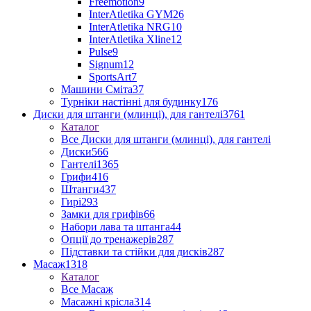
Freemotion
9
InterAtletika GYM
26
InterAtletika NRG
10
InterAtletika Xline
12
Pulse
9
Signum
12
SportsArt
7
Машини Сміта
37
Турніки настінні для будинку
176
Диски для штанги (млинці), для гантелі
3761
Каталог
Все Диски для штанги (млинці), для гантелі
Диски
566
Гантелі
1365
Грифи
416
Штанги
437
Гирі
293
Замки для грифів
66
Набори лава та штанга
44
Опції до тренажерів
287
Підставки та стійки для дисків
287
Масаж
1318
Каталог
Все Масаж
Масажні крісла
314