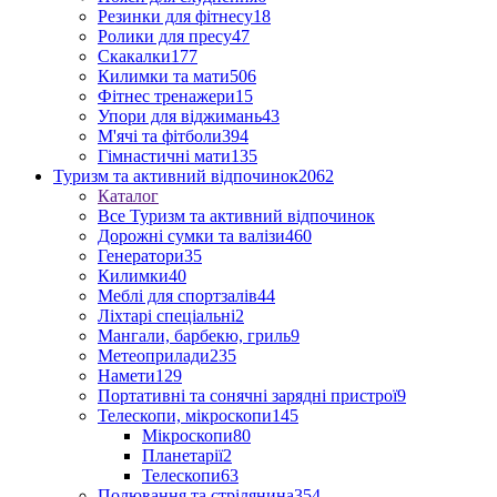
Резинки для фітнесу
18
Ролики для пресу
47
Скакалки
177
Килимки та мати
506
Фітнес тренажери
15
Упори для віджимань
43
М'ячі та фітболи
394
Гімнастичні мати
135
Туризм та активний відпочинок
2062
Каталог
Все Туризм та активний відпочинок
Дорожні сумки та валізи
460
Генератори
35
Килимки
40
Меблі для спортзалів
44
Ліхтарі спеціальні
2
Мангали, барбекю, гриль
9
Метеоприлади
235
Намети
129
Портативні та сонячні зарядні пристрої
9
Телескопи, мікроскопи
145
Мікроскопи
80
Планетарії
2
Телескопи
63
Полювання та стрілянина
354