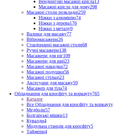
Вендингові масажні крісла
13
Масажні крісла для дому
298
Масажні столи розкладні
259
Ніжки з алюмінію
74
Ніжки з дерева
176
Ніжки з металу
9
Валики для масажу
77
Вібромасажери
26
Стаціонарні масажні столи
68
Ручні масажери
138
Масажери для ніг
109
Масажери для шиї
23
Масажні накидки
72
Масажні подушки
56
Масажні стільці
23
Аксесуари для масажу
59
Масажер для тіла
74
Обладнання для кросфіту та воркауту
765
Каталог
Все Обладнання для кросфіту та воркауту
Медболи
57
Болгарські мішки
13
Кувалди
4
Модульна станція для кросфіту
5
Таймери
4