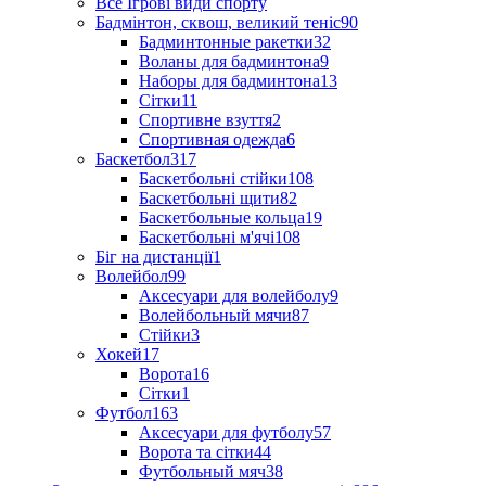
Все Ігрові види спорту
Бадмінтон, сквош, великий теніс
90
Бадминтонные ракетки
32
Воланы для бадминтона
9
Наборы для бадминтона
13
Сітки
11
Спортивне взуття
2
Спортивная одежда
6
Баскетбол
317
Баскетбольні стійки
108
Баскетбольні щити
82
Баскетбольные кольца
19
Баскетбольні м'ячі
108
Біг на дистанції
1
Волейбол
99
Аксесуари для волейболу
9
Волейбольный мячи
87
Стійки
3
Хокей
17
Ворота
16
Сітки
1
Футбол
163
Аксесуари для футболу
57
Ворота та сітки
44
Футбольный мяч
38