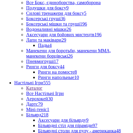
Все Бокс, єдиноборства, самоборона
Подушки для боксу
9
Силові тренажери для боксу
5
Боксерські груші
36
Боксерські мішки та груші
196
Водоналивні мішки
26
Аксесуари для бойових мистецтв
196
Лапи та маківари
29
Пады
4
Манекени для боротьби, манекени ММА,
манекени борцівські
26
Пневмогруші
17
Ринги для боксу
44
Ринги на помосте
8
Ринги напольные
10
Настільні Ігри
555
Каталог
Все Настільні Ігри
Аерохокей
30
Дартс
79
Міні-теніс
1
Більярд
218
Аксесуари для більярду
9
Більярдні стіл для піраміди
97
Більярдні столи для пулу - американка
48