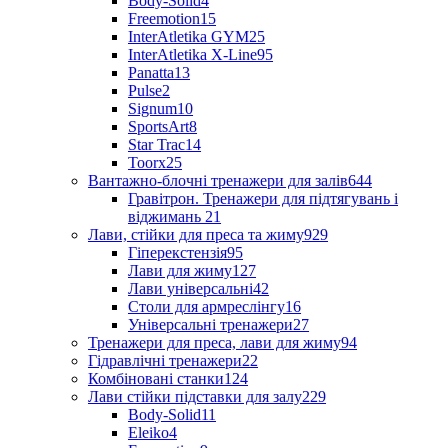
Body-Solid
4
Freemotion
15
InterAtletika GYM
25
InterAtletika X-Line
95
Panatta
13
Pulse
2
Signum
10
SportsArt
8
Star Trac
14
Toorx
25
Вантажно-блочні тренажери для залів
644
Гравітрон. Тренажери для підтягувань і
віджимань
21
Лави, стійки для преса та жиму
929
Гіперекстензія
95
Лави для жиму
127
Лави універсальні
42
Столи для армреслінгу
16
Універсальні тренажери
27
Тренажери для преса, лави для жиму
94
Гідравлічні тренажери
22
Комбіновані станки
124
Лави стійки підставки для залу
229
Body-Solid
11
Eleiko
4