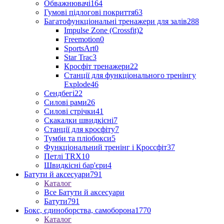
Обважнювачі
164
Гумові підлогові покриття
63
Багатофункціональні тренажери для залів
288
Impulse Zone (Crossfit)
2
Freemotion
0
SportsArt
0
Star Trac
3
Кросфіт тренажери
22
Станції для функціонального тренінгу
Explode
46
Сендбегі
22
Силові рами
26
Силові стрічки
41
Скакалки швидкісні
7
Станції для кросфіту
7
Тумби та пліобокси
5
Функціональний тренінг і Кроссфіт
37
Петлі TRX
10
Швидкісні бар'єри
4
Батути й аксесуари
791
Каталог
Все Батути й аксесуари
Батути
791
Бокс, єдиноборства, самоборона
1770
Каталог