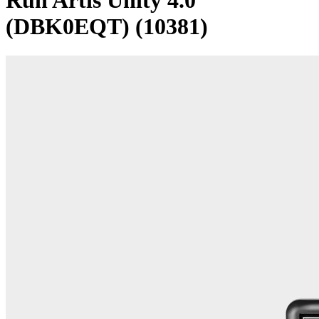
Run Artis Unity 4.0
(DBK0EQT) (10381)