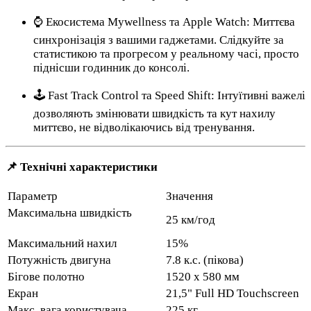
⌚ Екосистема Mywellness та Apple Watch: Миттєва
синхронізація з вашими гаджетами. Слідкуйте за
статистикою та прогресом у реальному часі, просто
піднісши годинник до консолі.
🕹️ Fast Track Control та Speed Shift: Інтуїтивні важелі
дозволяють змінювати швидкість та кут нахилу
миттєво, не відволікаючись від тренування.
📌 Технічні характеристики
Параметр
Значення
Максимальна швидкість
25 км/год
Максимальний нахил
15%
Потужність двигуна
7.8 к.с. (пікова)
Бігове полотно
1520 х 580 мм
Екран
21,5" Full HD Touchscreen
Макс. вага користувача
225 кг