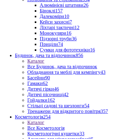
Алюмінієві штативи
26
Біноклі
157
Далекоміри
10
Кейси захисні
7
Ліхтарі тактичні
12
Монокуляри
16
Підзорні труби
36
Приціли
74
Сумки для фототехніки
16
Будинок, дача та відпочинок
856
Каталог
Все Будинок, дача та відпочинок
Обладнання та меблі для кемпінгу
43
Басейни
90
Гамаки
62
Дитячі гірки
46
Дитячі пісочниці
42
Гойдалки
162
Стільці садові та шезлонги
54
Тренажери для відкритого повітря
357
Косметологія
254
Каталог
Все Косметологія
Косметологічні кушетки
33