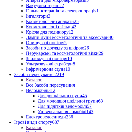
Апарати для мікродермабразії
5
Вакуумна терапія
2
Гальванотерапія та електропорація
1
Інгалятори
3
Косметологічні апарати
25
Косметологічні стільці
42
Крісла для педикюру
12
Лампи-лупи косметологічні та аксесуари
40
Очищувачі повітря
5
Засоби по догляду за шкірою
26
Перукарські та косметологічні візки
29
Зволожувачі повітря
10
Ультразвукові скрабери
8
Інфрачервона сауна
10
Засоби пересування
2219
Каталог
Все Засоби пересування
Веломобілі
312
Для дошкільної групи
45
Для молодшої шкільної групи
68
Для підлітків веломобілі
57
Універсальні веломобілі
143
Електровелосипеди
236
Ігрові види спорту
687
Каталог