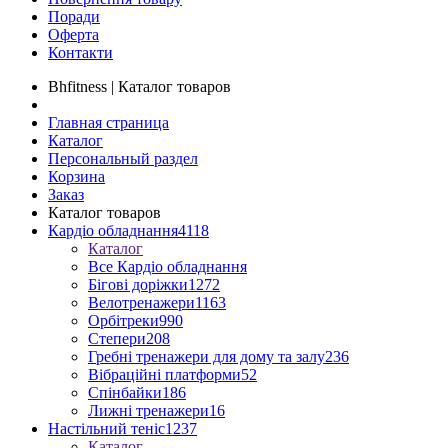
Поради
Оферта
Контакти
Bhfitness | Каталог товаров
Главная страница
Каталог
Персональный раздел
Корзина
Заказ
Каталог товаров
Кардіо обладнання
4118
Каталог
Все Кардіо обладнання
Бігові доріжки
1272
Велотренажери
1163
Орбітреки
990
Степери
208
Гребні тренажери для дому та залу
236
Вібраційні платформи
52
Спінбайки
186
Лижні тренажери
16
Настільний теніс
1237
Каталог