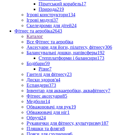
Піратський корабель
17
Природа
219
Ігрові конструктори
134
Ігрові модулі
37
Скеледроми для дітей
24
Фітнес та аеробіка
2643
Каталог
Все Фітнес та аеробіка
Аксесуари для йоги, пілатесу, фітнесу
306
Балансувальні дошки, напівсферы
192
Степплатформи і балансири
173
Бодібари
59
Різне
7
Гантелі для фітнесу
23
Диски здоров'я
4
Еспандери
373
Інвентар для аквааеробіки, аквафітнесу
7
Фітнес аксесуари
85
Медболи
14
Обважнювачі для рук
19
Обважювачі для ніг
1
Обручі
24
Рукавички для фітнесу, культуризму
187
Пляшки та фляги
8
Пояси для схуднення
6