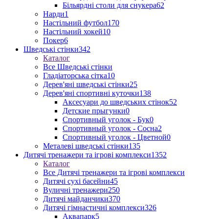
Більярдні столи для снукера
62
Нарди
1
Настільний футбол
170
Настільний хокей
10
Покер
6
Шведські стінки
342
Каталог
Все Шведські стінки
Гладіаторська сітка
10
Дерев'яні шведські стінки
25
Дерев'яні спортивні куточки
138
Аксесуари до шведських стінок
52
Детские прыгунки
0
Спортивный уголок - Бук
0
Спортивный уголок - Сосна
2
Спортивный уголок - Цветной
0
Металеві шведські стінки
135
Дитячі тренажери та ігрові комплекси
1352
Каталог
Все Дитячі тренажери та ігрові комплекси
Дитячі сухі басейни
45
Вуличні тренажери
250
Дитячі майданчики
370
Дитячі гімнастичні комплекси
326
Аквапарк
5