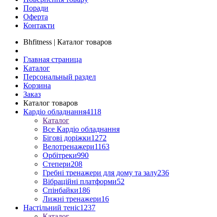
Поради
Оферта
Контакти
Bhfitness | Каталог товаров
Главная страница
Каталог
Персональный раздел
Корзина
Заказ
Каталог товаров
Кардіо обладнання
4118
Каталог
Все Кардіо обладнання
Бігові доріжки
1272
Велотренажери
1163
Орбітреки
990
Степери
208
Гребні тренажери для дому та залу
236
Вібраційні платформи
52
Спінбайки
186
Лижні тренажери
16
Настільний теніс
1237
Каталог