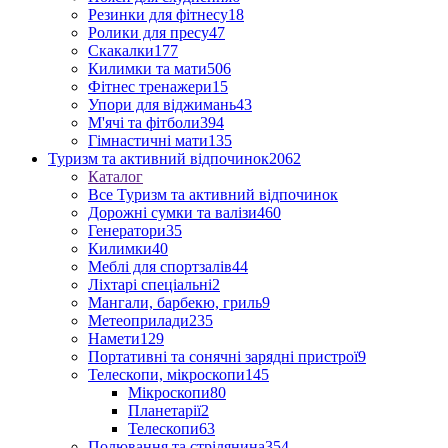
Резинки для фітнесу
18
Ролики для пресу
47
Скакалки
177
Килимки та мати
506
Фітнес тренажери
15
Упори для віджимань
43
М'ячі та фітболи
394
Гімнастичні мати
135
Туризм та активний відпочинок
2062
Каталог
Все Туризм та активний відпочинок
Дорожні сумки та валізи
460
Генератори
35
Килимки
40
Меблі для спортзалів
44
Ліхтарі спеціальні
2
Мангали, барбекю, гриль
9
Метеоприлади
235
Намети
129
Портативні та сонячні зарядні пристрої
9
Телескопи, мікроскопи
145
Мікроскопи
80
Планетарії
2
Телескопи
63
Полювання та стрілянина
354