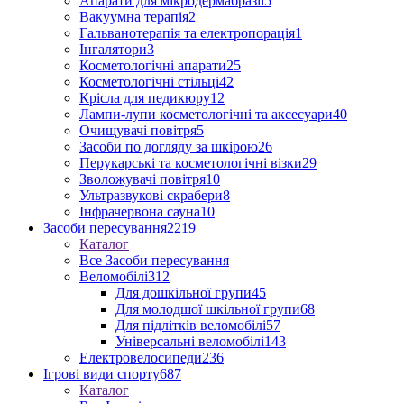
Апарати для мікродермабразії
5
Вакуумна терапія
2
Гальванотерапія та електропорація
1
Інгалятори
3
Косметологічні апарати
25
Косметологічні стільці
42
Крісла для педикюру
12
Лампи-лупи косметологічні та аксесуари
40
Очищувачі повітря
5
Засоби по догляду за шкірою
26
Перукарські та косметологічні візки
29
Зволожувачі повітря
10
Ультразвукові скрабери
8
Інфрачервона сауна
10
Засоби пересування
2219
Каталог
Все Засоби пересування
Веломобілі
312
Для дошкільної групи
45
Для молодшої шкільної групи
68
Для підлітків веломобілі
57
Універсальні веломобілі
143
Електровелосипеди
236
Ігрові види спорту
687
Каталог