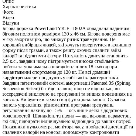
Опис
Характеристика
Фото
Відео
Відгуки
Бігова доріжка PowerLand YK-ET1802A обладнана надійним
біговим полотном розміром 130 x 46 см. Бігова поверхня має
м'яку амортизацію, що знижує ризик травмування. Це
хороший вибір для людей, які хочуть повернутися в колишню
форму після травми, а також решту охочих спалити зайві
калорії та підтягнути фігуру. Потужність двигуна становить
2,5 к.с., завдяки чому підтримується висока стабільність
роботи та максимальна швидкість: цілих 18 км/год при
навантаженні спортсмена до 120 кг. Не всі домашні
кардіотренажери поєднують у собі такі характеристики.
Завдяки патентованій системі амортизації Patented 3S (Spiring
Suspension Sistem) біг йде плавно, ніщо не відволікає, ви
зосереджені виключно на тренуванні та вищих показниках на
консолі. Ви будете в захваті від функціональності. Сучасна
панель управління, різноманітні програми тренувань,
регулювання нахилу до 15% — ось лише деякі з додаткових
можливостей. Швидкість та нахил — два важливі параметри,
які слід підбирати індивідуально відповідно до ваших потреб.
Показники пульсометра, монітора часу, пройденої дистанції та
спалених калорій на консолі допоможуть контролювати