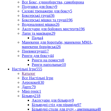
Все Бокс, єдиноборства, самоборона
Подушки для боксу
9
Силові тренажери для боксу
5
Боксерські груші
36
Боксерські мішки та груші
196
Водоналивні мішки
26
Аксесуари для бойових мистецтв
196
Лапи та маківари
29
Пады
4
Манекени для боротьби, манекени ММА,
манекени борцівські
26
Пневмогруші
17
Ринги для боксу
44
Ринги на помосте
8
Ринги напольные
10
Настільні Ігри
555
Каталог
Все Настільні Ігри
Аерохокей
30
Дартс
79
Міні-теніс
1
Більярд
218
Аксесуари для більярду
9
Більярдні стіл для піраміди
97
Більярдні столи для пулу - американка
48