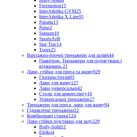
Body-Solid
4
Freemotion
15
InterAtletika GYM
25
InterAtletika X-Line
95
Panatta
13
Pulse
2
Signum
10
SportsArt
8
Star Trac
14
Toorx
25
Вантажно-блочні тренажери для залів
644
Гравітрон. Тренажери для підтягувань і
віджимань
21
Лави, стійки для преса та жиму
929
Гіперекстензія
95
Лави для жиму
127
Лави універсальні
42
Столи для армреслінгу
16
Універсальні тренажери
27
Тренажери для преса, лави для жиму
94
Гідравлічні тренажери
22
Комбіновані станки
124
Лави стійки підставки для залу
229
Body-Solid
11
Eleiko
4