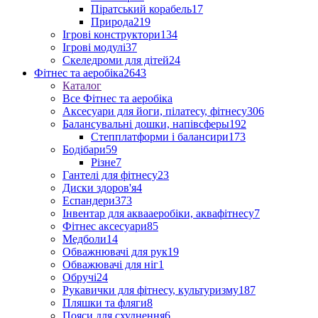
Піратський корабель
17
Природа
219
Ігрові конструктори
134
Ігрові модулі
37
Скеледроми для дітей
24
Фітнес та аеробіка
2643
Каталог
Все Фітнес та аеробіка
Аксесуари для йоги, пілатесу, фітнесу
306
Балансувальні дошки, напівсферы
192
Степплатформи і балансири
173
Бодібари
59
Різне
7
Гантелі для фітнесу
23
Диски здоров'я
4
Еспандери
373
Інвентар для аквааеробіки, аквафітнесу
7
Фітнес аксесуари
85
Медболи
14
Обважнювачі для рук
19
Обважювачі для ніг
1
Обручі
24
Рукавички для фітнесу, культуризму
187
Пляшки та фляги
8
Пояси для схуднення
6