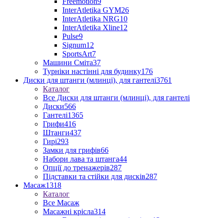
Freemotion
9
InterAtletika GYM
26
InterAtletika NRG
10
InterAtletika Xline
12
Pulse
9
Signum
12
SportsArt
7
Машини Сміта
37
Турніки настінні для будинку
176
Диски для штанги (млинці), для гантелі
3761
Каталог
Все Диски для штанги (млинці), для гантелі
Диски
566
Гантелі
1365
Грифи
416
Штанги
437
Гирі
293
Замки для грифів
66
Набори лава та штанга
44
Опції до тренажерів
287
Підставки та стійки для дисків
287
Масаж
1318
Каталог
Все Масаж
Масажні крісла
314