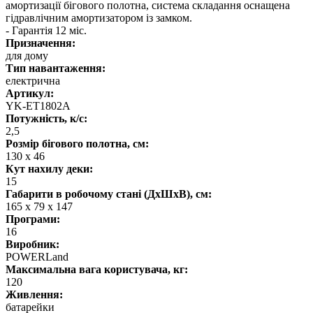
амортизації бігового полотна, система складання оснащена
гідравлічним амортизатором із замком.
- Гарантія 12 міс.
Призначення:
для дому
Тип навантаження:
електрична
Артикул:
YK-ET1802A
Потужність, к/с:
2,5
Розмір бігового полотна, см:
130 х 46
Кут нахилу деки:
15
Габарити в робочому стані (ДхШхВ), см:
165 х 79 х 147
Програми:
16
Виробник:
POWERLand
Максимальна вага користувача, кг:
120
Живлення:
батарейки