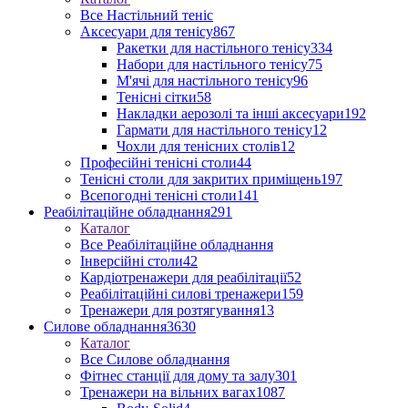
Все Настільний теніс
Аксесуари для тенісу
867
Ракетки для настільного тенісу
334
Набори для настільного тенісу
75
М'ячі для настільного тенісу
96
Тенісні сітки
58
Накладки аерозолі та інші аксесуари
192
Гармати для настільного тенісу
12
Чохли для тенісних столів
12
Професійні тенісні столи
44
Тенісні столи для закритих приміщень
197
Всепогодні тенісні столи
141
Реабілітаційне обладнання
291
Каталог
Все Реабілітаційне обладнання
Інверсійні столи
42
Кардіотренажери для реабілітації
52
Реабілітаційні силові тренажери
159
Тренажери для розтягування
13
Силове обладнання
3630
Каталог
Все Силове обладнання
Фітнес станції для дому та залу
301
Тренажери на вільних вагах
1087