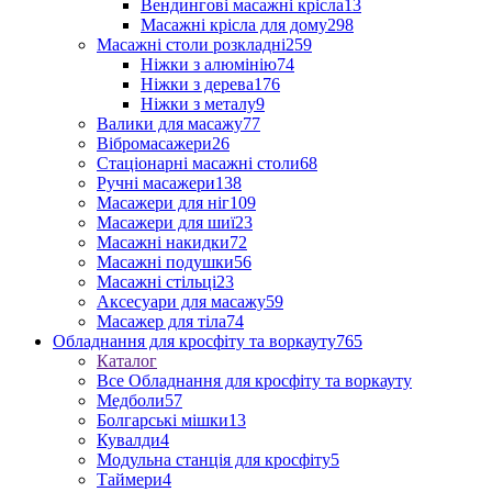
Вендингові масажні крісла
13
Масажні крісла для дому
298
Масажні столи розкладні
259
Ніжки з алюмінію
74
Ніжки з дерева
176
Ніжки з металу
9
Валики для масажу
77
Вібромасажери
26
Стаціонарні масажні столи
68
Ручні масажери
138
Масажери для ніг
109
Масажери для шиї
23
Масажні накидки
72
Масажні подушки
56
Масажні стільці
23
Аксесуари для масажу
59
Масажер для тіла
74
Обладнання для кросфіту та воркауту
765
Каталог
Все Обладнання для кросфіту та воркауту
Медболи
57
Болгарські мішки
13
Кувалди
4
Модульна станція для кросфіту
5
Таймери
4