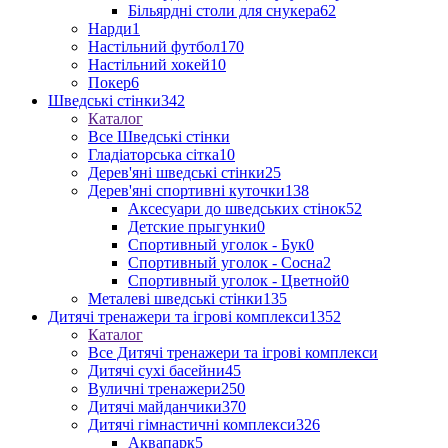
Більярдні столи для снукера
62
Нарди
1
Настільний футбол
170
Настільний хокей
10
Покер
6
Шведські стінки
342
Каталог
Все Шведські стінки
Гладіаторська сітка
10
Дерев'яні шведські стінки
25
Дерев'яні спортивні куточки
138
Аксесуари до шведських стінок
52
Детские прыгунки
0
Спортивный уголок - Бук
0
Спортивный уголок - Сосна
2
Спортивный уголок - Цветной
0
Металеві шведські стінки
135
Дитячі тренажери та ігрові комплекси
1352
Каталог
Все Дитячі тренажери та ігрові комплекси
Дитячі сухі басейни
45
Вуличні тренажери
250
Дитячі майданчики
370
Дитячі гімнастичні комплекси
326
Аквапарк
5