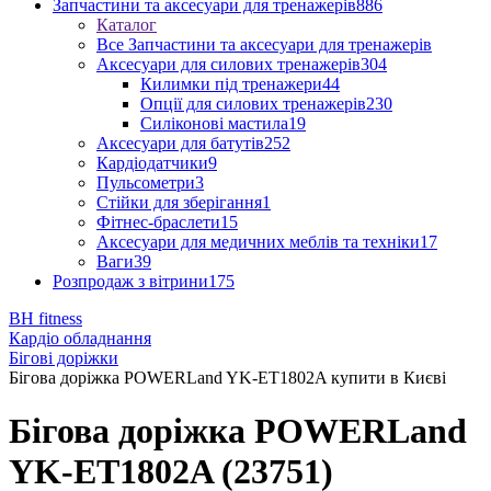
Запчастини та аксесуари для тренажерів
886
Каталог
Все Запчастини та аксесуари для тренажерів
Аксесуари для силових тренажерів
304
Килимки під тренажери
44
Опції для силових тренажерів
230
Силіконові мастила
19
Аксесуари для батутів
252
Кардіодатчики
9
Пульсометри
3
Стійки для зберігання
1
Фітнес-браслети
15
Аксесуари для медичних меблів та техніки
17
Ваги
39
Розпродаж з вітрини
175
BH fitness
Кардіо обладнання
Бігові доріжки
Бігова доріжка POWERLand YK-ET1802A купити в Києві
Бігова доріжка POWERLand
YK-ET1802A (23751)