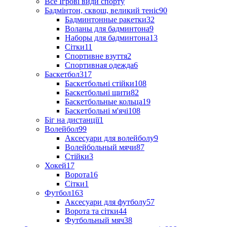
Все Ігрові види спорту
Бадмінтон, сквош, великий теніс
90
Бадминтонные ракетки
32
Воланы для бадминтона
9
Наборы для бадминтона
13
Сітки
11
Спортивне взуття
2
Спортивная одежда
6
Баскетбол
317
Баскетбольні стійки
108
Баскетбольні щити
82
Баскетбольные кольца
19
Баскетбольні м'ячі
108
Біг на дистанції
1
Волейбол
99
Аксесуари для волейболу
9
Волейбольный мячи
87
Стійки
3
Хокей
17
Ворота
16
Сітки
1
Футбол
163
Аксесуари для футболу
57
Ворота та сітки
44
Футбольный мяч
38