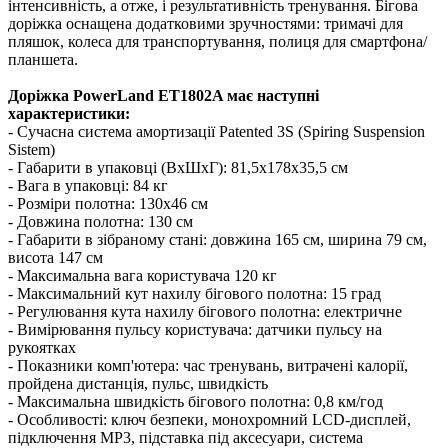
інтенсивність, а отже, і результативність тренування. Бігова
доріжка оснащена додатковими зручностями: тримачі для
пляшок, колеса для транспортування, полиця для смартфона/
планшета.
Доріжка PowerLand ET1802A має наступні
характеристики:
- Сучасна система амортизації Patented 3S (Spiring Suspension
Sistem)
- Габарити в упаковці (ВхШхГ): 81,5x178x35,5 см
- Вага в упаковці: 84 кг
- Розміри полотна: 130x46 см
- Довжина полотна: 130 см
- Габарити в зібраному стані: довжина 165 см, ширина 79 см,
висота 147 см
- Максимальна вага користувача 120 кг
- Максимальний кут нахилу бігового полотна: 15 град
- Регулювання кута нахилу бігового полотна: електричне
- Вимірювання пульсу користувача: датчики пульсу на
рукоятках
- Показники комп'ютера: час тренувань, витрачені калорії,
пройдена дистанція, пульс, швидкість
- Максимальна швидкість бігового полотна: 0,8 км/год
- Особливості: ключ безпеки, монохромний LCD-дисплей,
підключення MP3, підставка під аксесуари, система