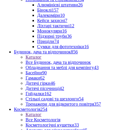
Алюмінієві штативи
26
Біноклі
157
Далекоміри
10
Кейси захисні
7
Ліхтарі тактичні
12
Монокуляри
16
Підзорні труби
36
Приціли
74
Сумки для фототехніки
16
Будинок, дача та відпочинок
856
Каталог
Все Будинок, дача та відпочинок
Обладнання та меблі для кемпінгу
43
Басейни
90
Гамаки
62
Дитячі гірки
46
Дитячі пісочниці
42
Гойдалки
162
Стільці садові та шезлонги
54
Тренажери для відкритого повітря
357
Косметологія
254
Каталог
Все Косметологія
Косметологічні кушетки
33