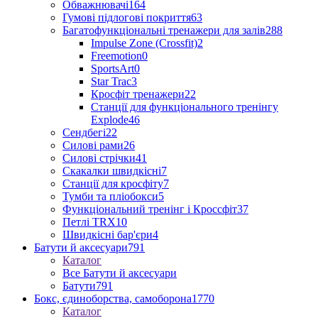
Обважнювачі
164
Гумові підлогові покриття
63
Багатофункціональні тренажери для залів
288
Impulse Zone (Crossfit)
2
Freemotion
0
SportsArt
0
Star Trac
3
Кросфіт тренажери
22
Станції для функціонального тренінгу
Explode
46
Сендбегі
22
Силові рами
26
Силові стрічки
41
Скакалки швидкісні
7
Станції для кросфіту
7
Тумби та пліобокси
5
Функціональний тренінг і Кроссфіт
37
Петлі TRX
10
Швидкісні бар'єри
4
Батути й аксесуари
791
Каталог
Все Батути й аксесуари
Батути
791
Бокс, єдиноборства, самоборона
1770
Каталог