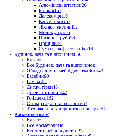
Алюмінієві штативи
26
Біноклі
157
Далекоміри
10
Кейси захисні
7
Ліхтарі тактичні
12
Монокуляри
16
Підзорні труби
36
Приціли
74
Сумки для фототехніки
16
Будинок, дача та відпочинок
856
Каталог
Все Будинок, дача та відпочинок
Обладнання та меблі для кемпінгу
43
Басейни
90
Гамаки
62
Дитячі гірки
46
Дитячі пісочниці
42
Гойдалки
162
Стільці садові та шезлонги
54
Тренажери для відкритого повітря
357
Косметологія
254
Каталог
Все Косметологія
Косметологічні кушетки
33