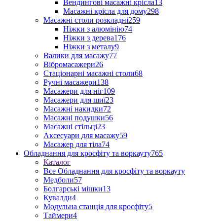
Вендингові масажні крісла
13
Масажні крісла для дому
298
Масажні столи розкладні
259
Ніжки з алюмінію
74
Ніжки з дерева
176
Ніжки з металу
9
Валики для масажу
77
Вібромасажери
26
Стаціонарні масажні столи
68
Ручні масажери
138
Масажери для ніг
109
Масажери для шиї
23
Масажні накидки
72
Масажні подушки
56
Масажні стільці
23
Аксесуари для масажу
59
Масажер для тіла
74
Обладнання для кросфіту та воркауту
765
Каталог
Все Обладнання для кросфіту та воркауту
Медболи
57
Болгарські мішки
13
Кувалди
4
Модульна станція для кросфіту
5
Таймери
4