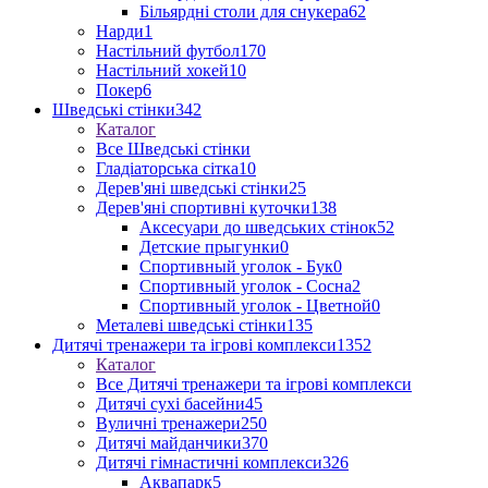
Більярдні столи для снукера
62
Нарди
1
Настільний футбол
170
Настільний хокей
10
Покер
6
Шведські стінки
342
Каталог
Все Шведські стінки
Гладіаторська сітка
10
Дерев'яні шведські стінки
25
Дерев'яні спортивні куточки
138
Аксесуари до шведських стінок
52
Детские прыгунки
0
Спортивный уголок - Бук
0
Спортивный уголок - Сосна
2
Спортивный уголок - Цветной
0
Металеві шведські стінки
135
Дитячі тренажери та ігрові комплекси
1352
Каталог
Все Дитячі тренажери та ігрові комплекси
Дитячі сухі басейни
45
Вуличні тренажери
250
Дитячі майданчики
370
Дитячі гімнастичні комплекси
326
Аквапарк
5