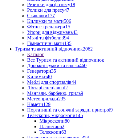
Резинки для фітнесу
18
Ролики для пресу
47
Скакалки
177
Килимки та мати
506
Фітнес тренажери
15
Упори для віджимань
43
М'ячі та фітболи
394
Гімнастичні мати
135
Туризм та активний відпочинок
2062
Каталог
Все Туризм та активний відпочинок
Дорожні сумки та валізи
460
Генератори
35
Килимки
40
Меблі для спортзалів
44
Ліхтарі спеціальні
2
Мангали, барбекю, гриль
9
Метеоприлади
235
Намети
129
Портативні та сонячні зарядні пристрої
9
Телескопи, мікроскопи
145
Мікроскопи
80
Планетарії
2
Телескопи
63
Полювання та стрілянина
354