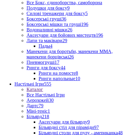
Все Бокс, єдиноборства, самоборона
Подушки для боксу
9
Силові тренажери для боксу
5
Боксерські груші
36
Боксерські мішки та груші
196
Водоналивні мішки
26
Аксесуари для бойових мистецтв
196
Лапи та маківари
29
Пады
4
Манекени для боротьби, манекени ММА,
манекени борцівські
26
Пневмогруші
17
Ринги для боксу
44
Ринги на помосте
8
Ринги напольные
10
Настільні Ігри
555
Каталог
Все Настільні Ігри
Аерохокей
30
Дартс
79
Міні-теніс
1
Більярд
218
Аксесуари для більярду
9
Більярдні стіл для піраміди
97
Більярдні столи для пулу - американка
48