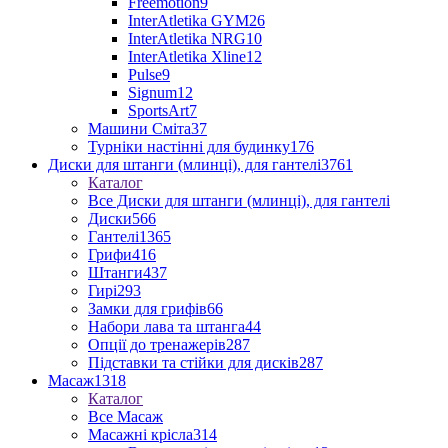
Freemotion
9
InterAtletika GYM
26
InterAtletika NRG
10
InterAtletika Xline
12
Pulse
9
Signum
12
SportsArt
7
Машини Сміта
37
Турніки настінні для будинку
176
Диски для штанги (млинці), для гантелі
3761
Каталог
Все Диски для штанги (млинці), для гантелі
Диски
566
Гантелі
1365
Грифи
416
Штанги
437
Гирі
293
Замки для грифів
66
Набори лава та штанга
44
Опції до тренажерів
287
Підставки та стійки для дисків
287
Масаж
1318
Каталог
Все Масаж
Масажні крісла
314