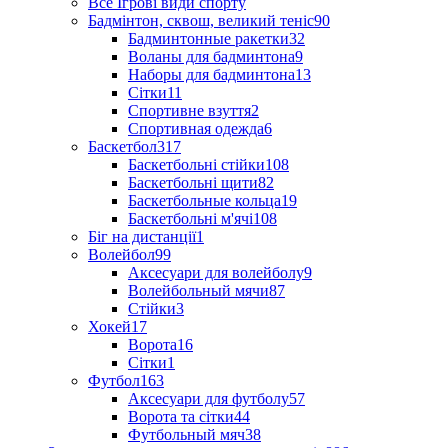
Все Ігрові види спорту
Бадмінтон, сквош, великий теніс
90
Бадминтонные ракетки
32
Воланы для бадминтона
9
Наборы для бадминтона
13
Сітки
11
Спортивне взуття
2
Спортивная одежда
6
Баскетбол
317
Баскетбольні стійки
108
Баскетбольні щити
82
Баскетбольные кольца
19
Баскетбольні м'ячі
108
Біг на дистанції
1
Волейбол
99
Аксесуари для волейболу
9
Волейбольный мячи
87
Стійки
3
Хокей
17
Ворота
16
Сітки
1
Футбол
163
Аксесуари для футболу
57
Ворота та сітки
44
Футбольный мяч
38