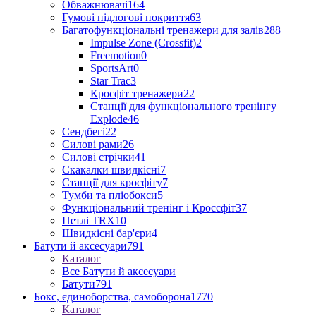
Обважнювачі
164
Гумові підлогові покриття
63
Багатофункціональні тренажери для залів
288
Impulse Zone (Crossfit)
2
Freemotion
0
SportsArt
0
Star Trac
3
Кросфіт тренажери
22
Станції для функціонального тренінгу
Explode
46
Сендбегі
22
Силові рами
26
Силові стрічки
41
Скакалки швидкісні
7
Станції для кросфіту
7
Тумби та пліобокси
5
Функціональний тренінг і Кроссфіт
37
Петлі TRX
10
Швидкісні бар'єри
4
Батути й аксесуари
791
Каталог
Все Батути й аксесуари
Батути
791
Бокс, єдиноборства, самоборона
1770
Каталог