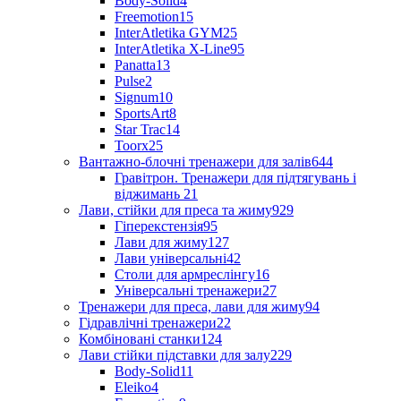
Body-Solid
4
Freemotion
15
InterAtletika GYM
25
InterAtletika X-Line
95
Panatta
13
Pulse
2
Signum
10
SportsArt
8
Star Trac
14
Toorx
25
Вантажно-блочні тренажери для залів
644
Гравітрон. Тренажери для підтягувань і
віджимань
21
Лави, стійки для преса та жиму
929
Гіперекстензія
95
Лави для жиму
127
Лави універсальні
42
Столи для армреслінгу
16
Універсальні тренажери
27
Тренажери для преса, лави для жиму
94
Гідравлічні тренажери
22
Комбіновані станки
124
Лави стійки підставки для залу
229
Body-Solid
11
Eleiko
4