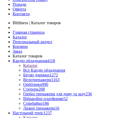
Поради
Оферта
Контакти
Bhfitness | Каталог товаров
Главная страница
Каталог
Персональный раздел
Корзина
Заказ
Каталог товаров
Кардіо обладнання
4118
Каталог
Все Кардіо обладнання
Бігові доріжки
1272
Велотренажери
1163
Орбітреки
990
Степери
208
Гребні тренажери для дому та залу
236
Вібраційні платформи
52
Спінбайки
186
Лижні тренажери
16
Настільний теніс
1237
Каталог