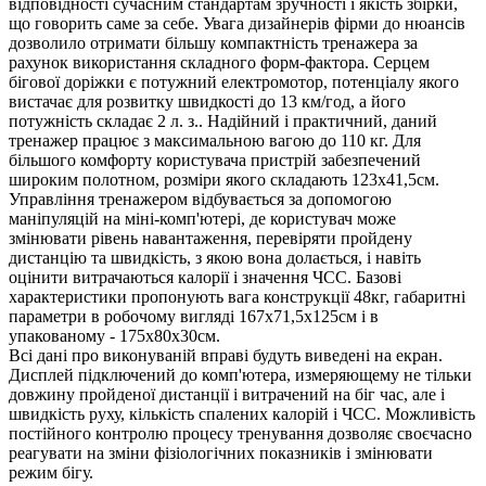
відповідності сучасним стандартам зручності і якість збірки,
що говорить саме за себе. Увага дизайнерів фірми до нюансів
дозволило отримати більшу компактність тренажера за
рахунок використання складного форм-фактора. Серцем
бігової доріжки є потужний електромотор, потенціалу якого
вистачає для розвитку швидкості до 13 км/год, а його
потужність складає 2 л. з.. Надійний і практичний, даний
тренажер працює з максимальною вагою до 110 кг. Для
більшого комфорту користувача пристрій забезпечений
широким полотном, розміри якого складають 123х41,5см.
Управління тренажером відбувається за допомогою
маніпуляцій на міні-комп'ютері, де користувач може
змінювати рівень навантаження, перевіряти пройдену
дистанцію та швидкість, з якою вона долається, і навіть
оцінити витрачаються калорії і значення ЧСС. Базові
характеристики пропонують вага конструкції 48кг, габаритні
параметри в робочому вигляді 167х71,5х125см і в
упакованому - 175х80х30см.
Всі дані про виконуваній вправі будуть виведені на екран.
Дисплей підключений до комп'ютера, измеряющему не тільки
довжину пройденої дистанції і витрачений на біг час, але і
швидкість руху, кількість спалених калорій і ЧСС. Можливість
постійного контролю процесу тренування дозволяє своєчасно
реагувати на зміни фізіологічних показників і змінювати
режим бігу.