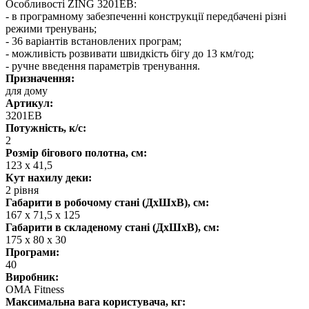
Особливості ZING 3201EB:
- в програмному забезпеченні конструкції передбачені різні
режими тренувань;
- 36 варіантів встановлених програм;
- можливість розвивати швидкість бігу до 13 км/год;
- ручне введення параметрів тренування.
Призначення:
для дому
Артикул:
3201EB
Потужність, к/с:
2
Розмір бігового полотна, см:
123 х 41,5
Кут нахилу деки:
2 рівня
Габарити в робочому стані (ДхШхВ), см:
167 х 71,5 х 125
Габарити в складеному стані (ДхШхВ), см:
175 х 80 х 30
Програми:
40
Виробник:
OMA Fitness
Максимальна вага користувача, кг: