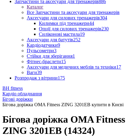
Запчастини та аксесуари для тренажерів
886
Каталог
Все Запчастини та аксесуари для тренажерів
Аксесуари для силових тренажерів
304
Килимки під тренажери
44
Опції для силових тренажерів
230
Силіконові мастила
19
Аксесуари для батутів
252
Кардіодатчики
9
Пульсометри
3
Стійки для зберігання
1
Фітнес-браслети
15
Аксесуари для медичних меблів та техніки
17
Ваги
39
Розпродаж з вітрини
175
BH fitness
Кардіо обладнання
Бігові доріжки
Бігова доріжка OMA Fitness ZING 3201EB купити в Києві
Бігова доріжка OMA Fitness
ZING 3201EB (14324)