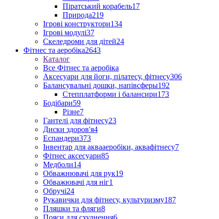
Піратський корабель
17
Природа
219
Ігрові конструктори
134
Ігрові модулі
37
Скеледроми для дітей
24
Фітнес та аеробіка
2643
Каталог
Все Фітнес та аеробіка
Аксесуари для йоги, пілатесу, фітнесу
306
Балансувальні дошки, напівсферы
192
Степплатформи і балансири
173
Бодібари
59
Різне
7
Гантелі для фітнесу
23
Диски здоров'я
4
Еспандери
373
Інвентар для аквааеробіки, аквафітнесу
7
Фітнес аксесуари
85
Медболи
14
Обважнювачі для рук
19
Обважювачі для ніг
1
Обручі
24
Рукавички для фітнесу, культуризму
187
Пляшки та фляги
8
Пояси для схуднення
6