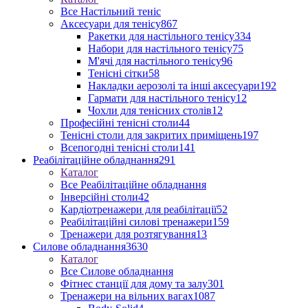
Все Настільний теніс
Аксесуари для тенісу
867
Ракетки для настільного тенісу
334
Набори для настільного тенісу
75
М'ячі для настільного тенісу
96
Тенісні сітки
58
Накладки аерозолі та інші аксесуари
192
Гармати для настільного тенісу
12
Чохли для тенісних столів
12
Професійні тенісні столи
44
Тенісні столи для закритих приміщень
197
Всепогодні тенісні столи
141
Реабілітаційне обладнання
291
Каталог
Все Реабілітаційне обладнання
Інверсійні столи
42
Кардіотренажери для реабілітації
52
Реабілітаційні силові тренажери
159
Тренажери для розтягування
13
Силове обладнання
3630
Каталог
Все Силове обладнання
Фітнес станції для дому та залу
301
Тренажери на вільних вагах
1087