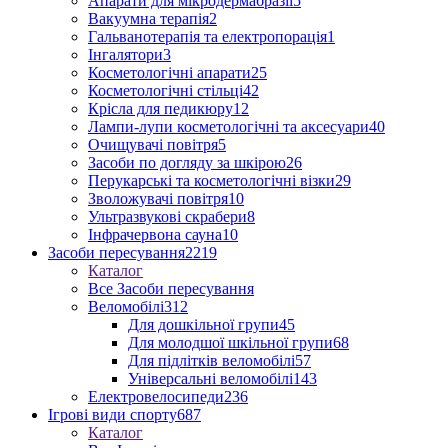
Апарати для мікродермабразії
5
Вакуумна терапія
2
Гальванотерапія та електропорація
1
Інгалятори
3
Косметологічні апарати
25
Косметологічні стільці
42
Крісла для педикюру
12
Лампи-лупи косметологічні та аксесуари
40
Очищувачі повітря
5
Засоби по догляду за шкірою
26
Перукарські та косметологічні візки
29
Зволожувачі повітря
10
Ультразвукові скрабери
8
Інфрачервона сауна
10
Засоби пересування
2219
Каталог
Все Засоби пересування
Веломобілі
312
Для дошкільної групи
45
Для молодшої шкільної групи
68
Для підлітків веломобілі
57
Універсальні веломобілі
143
Електровелосипеди
236
Ігрові види спорту
687
Каталог