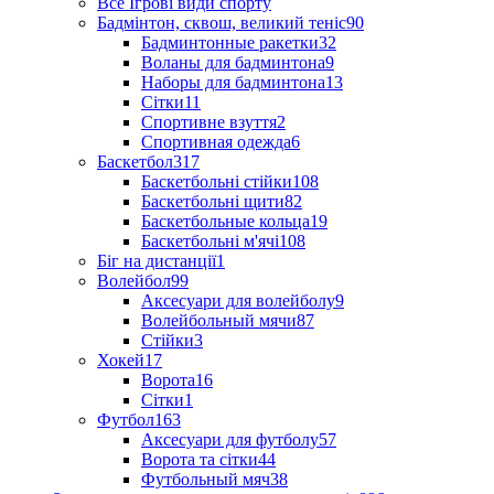
Все Ігрові види спорту
Бадмінтон, сквош, великий теніс
90
Бадминтонные ракетки
32
Воланы для бадминтона
9
Наборы для бадминтона
13
Сітки
11
Спортивне взуття
2
Спортивная одежда
6
Баскетбол
317
Баскетбольні стійки
108
Баскетбольні щити
82
Баскетбольные кольца
19
Баскетбольні м'ячі
108
Біг на дистанції
1
Волейбол
99
Аксесуари для волейболу
9
Волейбольный мячи
87
Стійки
3
Хокей
17
Ворота
16
Сітки
1
Футбол
163
Аксесуари для футболу
57
Ворота та сітки
44
Футбольный мяч
38