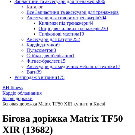
Запчастини та аксесуари для тренажерів
886
Каталог
Все Запчастини та аксесуари для тренажерів
Аксесуари для силових тренажерів
304
Килимки під тренажери
44
Опції для силових тренажерів
230
Силіконові мастила
19
Аксесуари для батутів
252
Кардіодатчики
9
Пульсометри
3
Стійки для зберігання
1
Фітнес-браслети
15
Аксесуари для медичних меблів та техніки
17
Ваги
39
Розпродаж з вітрини
175
BH fitness
Кардіо обладнання
Бігові доріжки
Беговая дорожка Matrix TF50 XIR купити в Києві
Бігова доріжка Matrix TF50
XIR (13682)