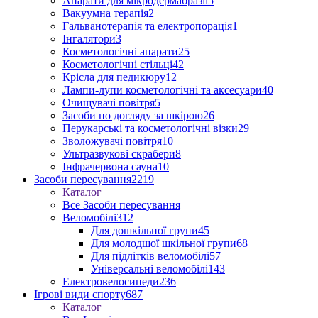
Апарати для мікродермабразії
5
Вакуумна терапія
2
Гальванотерапія та електропорація
1
Інгалятори
3
Косметологічні апарати
25
Косметологічні стільці
42
Крісла для педикюру
12
Лампи-лупи косметологічні та аксесуари
40
Очищувачі повітря
5
Засоби по догляду за шкірою
26
Перукарські та косметологічні візки
29
Зволожувачі повітря
10
Ультразвукові скрабери
8
Інфрачервона сауна
10
Засоби пересування
2219
Каталог
Все Засоби пересування
Веломобілі
312
Для дошкільної групи
45
Для молодшої шкільної групи
68
Для підлітків веломобілі
57
Універсальні веломобілі
143
Електровелосипеди
236
Ігрові види спорту
687
Каталог