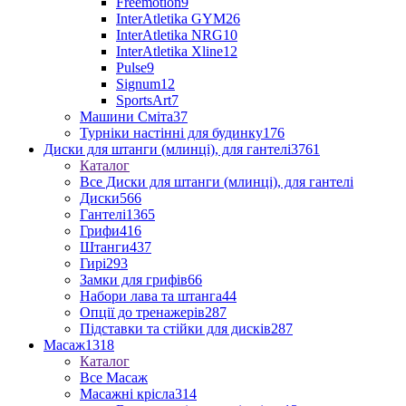
Freemotion
9
InterAtletika GYM
26
InterAtletika NRG
10
InterAtletika Xline
12
Pulse
9
Signum
12
SportsArt
7
Машини Сміта
37
Турніки настінні для будинку
176
Диски для штанги (млинці), для гантелі
3761
Каталог
Все Диски для штанги (млинці), для гантелі
Диски
566
Гантелі
1365
Грифи
416
Штанги
437
Гирі
293
Замки для грифів
66
Набори лава та штанга
44
Опції до тренажерів
287
Підставки та стійки для дисків
287
Масаж
1318
Каталог
Все Масаж
Масажні крісла
314