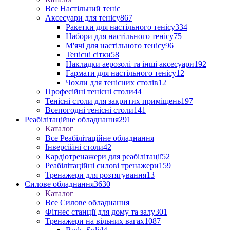
Все Настільний теніс
Аксесуари для тенісу
867
Ракетки для настільного тенісу
334
Набори для настільного тенісу
75
М'ячі для настільного тенісу
96
Тенісні сітки
58
Накладки аерозолі та інші аксесуари
192
Гармати для настільного тенісу
12
Чохли для тенісних столів
12
Професійні тенісні столи
44
Тенісні столи для закритих приміщень
197
Всепогодні тенісні столи
141
Реабілітаційне обладнання
291
Каталог
Все Реабілітаційне обладнання
Інверсійні столи
42
Кардіотренажери для реабілітації
52
Реабілітаційні силові тренажери
159
Тренажери для розтягування
13
Силове обладнання
3630
Каталог
Все Силове обладнання
Фітнес станції для дому та залу
301
Тренажери на вільних вагах
1087