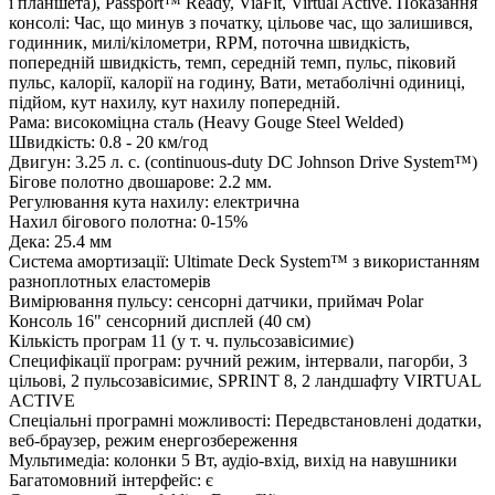
і планшета), Passport™ Ready, ViaFit, Virtual Active. Показання
консолі: Час, що минув з початку, цільове час, що залишився,
годинник, милі/кілометри, RPM, поточна швидкість,
попередній швидкість, темп, середній темп, пульс, піковий
пульс, калорії, калорії на годину, Вати, метаболічні одиниці,
підйом, кут нахилу, кут нахилу попередній.
Рама: високоміцна сталь (Heavy Gouge Steel Welded)
Швидкість: 0.8 - 20 км/год
Двигун: 3.25 л. с. (continuous-duty DC Johnson Drive System™)
Бігове полотно двошарове: 2.2 мм.
Регулювання кута нахилу: електрична
Нахил бігового полотна: 0-15%
Дека: 25.4 мм
Система амортизації: Ultimate Deck System™ з використанням
разноплотных еластомерів
Вимірювання пульсу: сенсорні датчики, приймач Polar
Консоль 16" сенсорний дисплей (40 см)
Кількість програм 11 (у т. ч. пульсозавісимиє)
Специфікації програм: ручний режим, інтервали, пагорби, 3
цільові, 2 пульсозавісимиє, SPRINT 8, 2 ландшафту VIRTUAL
ACTIVE
Спеціальні програмні можливості: Передвстановлені додатки,
веб-браузер, режим енергозбереження
Мультимедіа: колонки 5 Вт, аудіо-вхід, вихід на навушники
Багатомовний інтерфейс: є