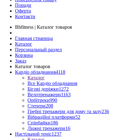
Поради
Оферта
Контакти
Bhfitness | Каталог товаров
Главная страница
Каталог
Персональный раздел
Корзина
Заказ
Каталог товаров
Кардіо обладнання
4118
Каталог
Все Кардіо обладнання
Бігові доріжки
1272
Велотренажери
1163
Орбітреки
990
Степери
208
Гребні тренажери для дому та залу
236
Вібраційні платформи
52
Спінбайки
186
Лижні тренажери
16
Настільний теніс
1237
Каталог