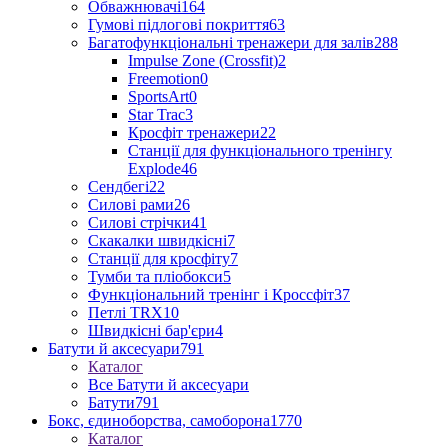
Обважнювачі
164
Гумові підлогові покриття
63
Багатофункціональні тренажери для залів
288
Impulse Zone (Crossfit)
2
Freemotion
0
SportsArt
0
Star Trac
3
Кросфіт тренажери
22
Станції для функціонального тренінгу
Explode
46
Сендбегі
22
Силові рами
26
Силові стрічки
41
Скакалки швидкісні
7
Станції для кросфіту
7
Тумби та пліобокси
5
Функціональний тренінг і Кроссфіт
37
Петлі TRX
10
Швидкісні бар'єри
4
Батути й аксесуари
791
Каталог
Все Батути й аксесуари
Батути
791
Бокс, єдиноборства, самоборона
1770
Каталог