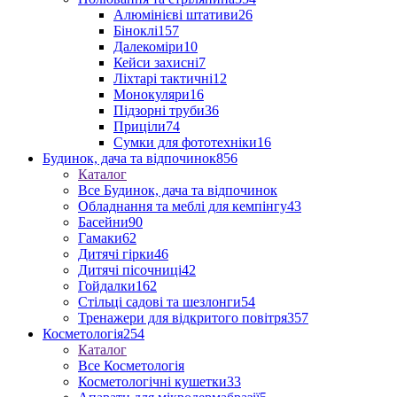
Алюмінієві штативи
26
Біноклі
157
Далекоміри
10
Кейси захисні
7
Ліхтарі тактичні
12
Монокуляри
16
Підзорні труби
36
Приціли
74
Сумки для фототехніки
16
Будинок, дача та відпочинок
856
Каталог
Все Будинок, дача та відпочинок
Обладнання та меблі для кемпінгу
43
Басейни
90
Гамаки
62
Дитячі гірки
46
Дитячі пісочниці
42
Гойдалки
162
Стільці садові та шезлонги
54
Тренажери для відкритого повітря
357
Косметологія
254
Каталог
Все Косметологія
Косметологічні кушетки
33