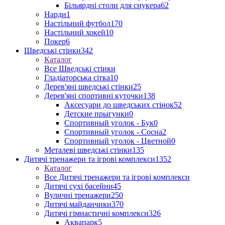
Більярдні столи для снукера
62
Нарди
1
Настільний футбол
170
Настільний хокей
10
Покер
6
Шведські стінки
342
Каталог
Все Шведські стінки
Гладіаторська сітка
10
Дерев'яні шведські стінки
25
Дерев'яні спортивні куточки
138
Аксесуари до шведських стінок
52
Детские прыгунки
0
Спортивный уголок - Бук
0
Спортивный уголок - Сосна
2
Спортивный уголок - Цветной
0
Металеві шведські стінки
135
Дитячі тренажери та ігрові комплекси
1352
Каталог
Все Дитячі тренажери та ігрові комплекси
Дитячі сухі басейни
45
Вуличні тренажери
250
Дитячі майданчики
370
Дитячі гімнастичні комплекси
326
Аквапарк
5