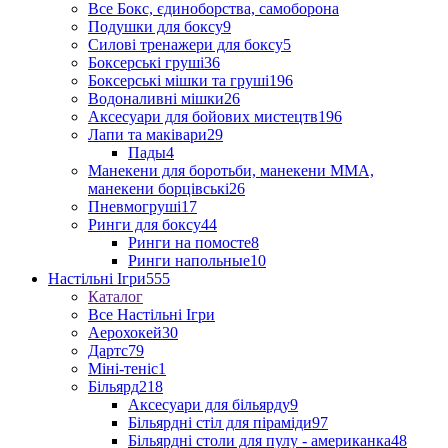
Все Бокс, єдиноборства, самоборона
Подушки для боксу
9
Силові тренажери для боксу
5
Боксерські груші
36
Боксерські мішки та груші
196
Водоналивні мішки
26
Аксесуари для бойових мистецтв
196
Лапи та маківари
29
Пады
4
Манекени для боротьби, манекени ММА,
манекени борцівські
26
Пневмогруші
17
Ринги для боксу
44
Ринги на помосте
8
Ринги напольные
10
Настільні Ігри
555
Каталог
Все Настільні Ігри
Аерохокей
30
Дартс
79
Міні-теніс
1
Більярд
218
Аксесуари для більярду
9
Більярдні стіл для піраміди
97
Більярдні столи для пулу - американка
48