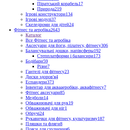
Піратський корабель
17
Природа
219
Ігрові конструктори
134
Ігрові модулі
37
Скеледроми для дітей
24
Фітнес та аеробіка
2643
Каталог
Все Фітнес та аеробіка
Аксесуари для йоги, пілатесу, фітнесу
306
Балансувальні дошки, напівсферы
192
Степплатформи і балансири
173
Бодібари
59
Різне
7
Гантелі для фітнесу
23
Диски здоров'я
4
Еспандери
373
Інвентар для аквааеробіки, аквафітнесу
7
Фітнес аксесуари
85
Медболи
14
Обважнювачі для рук
19
Обважювачі для ніг
1
Обручі
24
Рукавички для фітнесу, культуризму
187
Пляшки та фляги
8
Пояси для схуднення
6