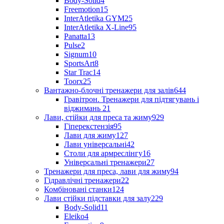
Body-Solid
4
Freemotion
15
InterAtletika GYM
25
InterAtletika X-Line
95
Panatta
13
Pulse
2
Signum
10
SportsArt
8
Star Trac
14
Toorx
25
Вантажно-блочні тренажери для залів
644
Гравітрон. Тренажери для підтягувань і
віджимань
21
Лави, стійки для преса та жиму
929
Гіперекстензія
95
Лави для жиму
127
Лави універсальні
42
Столи для армреслінгу
16
Універсальні тренажери
27
Тренажери для преса, лави для жиму
94
Гідравлічні тренажери
22
Комбіновані станки
124
Лави стійки підставки для залу
229
Body-Solid
11
Eleiko
4