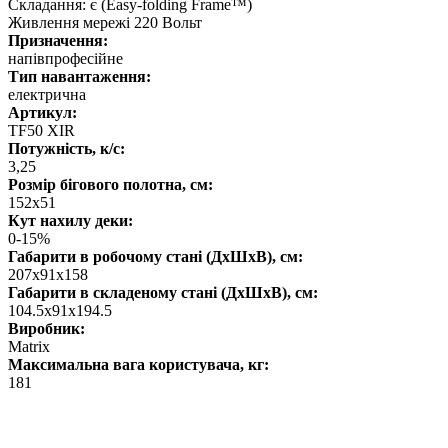
Складання: є (Easy-folding Frame™)
Живлення мережі 220 Вольт
Призначення:
напівпрофесійне
Тип навантаження:
електрична
Артикул:
TF50 XIR
Потужність, к/с:
3,25
Розмір бігового полотна, см:
152x51
Кут нахилу деки:
0-15%
Габарити в робочому стані (ДхШхВ), см:
207x91x158
Габарити в складеному стані (ДхШхВ), см:
104.5x91x194.5
Виробник:
Matrix
Максимальна вага користувача, кг:
181