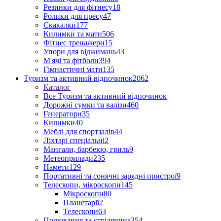
Резинки для фітнесу
18
Ролики для пресу
47
Скакалки
177
Килимки та мати
506
Фітнес тренажери
15
Упори для віджимань
43
М'ячі та фітболи
394
Гімнастичні мати
135
Туризм та активний відпочинок
2062
Каталог
Все Туризм та активний відпочинок
Дорожні сумки та валізи
460
Генератори
35
Килимки
40
Меблі для спортзалів
44
Ліхтарі спеціальні
2
Мангали, барбекю, гриль
9
Метеоприлади
235
Намети
129
Портативні та сонячні зарядні пристрої
9
Телескопи, мікроскопи
145
Мікроскопи
80
Планетарії
2
Телескопи
63
Полювання та стрілянина
354