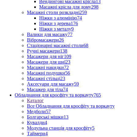
Вендингові масажні крісла
13
Масажні крісла для дому
298
Масажні столи розкладні
259
Ніжки з алюмінію
74
Ніжки з дерева
176
Ніжки з металу
9
Валики для масажу
77
Вібромасажери
26
Стаціонарні масажні столи
68
Ручні масажери
138
Масажери для ніг
109
Масажери для шиї
23
Масажні накидки
72
Масажні подушки
56
Масажні стільці
23
Аксесуари для масажу
59
Масажер для тіла
74
Обладнання для кросфіту та воркауту
765
Каталог
Все Обладнання для кросфіту та воркауту
Медболи
57
Болгарські мішки
13
Кувалди
4
Модульна станція для кросфіту
5
Таймери
4