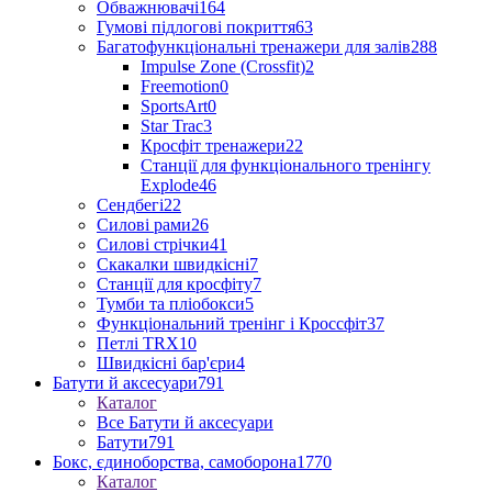
Обважнювачі
164
Гумові підлогові покриття
63
Багатофункціональні тренажери для залів
288
Impulse Zone (Crossfit)
2
Freemotion
0
SportsArt
0
Star Trac
3
Кросфіт тренажери
22
Станції для функціонального тренінгу
Explode
46
Сендбегі
22
Силові рами
26
Силові стрічки
41
Скакалки швидкісні
7
Станції для кросфіту
7
Тумби та пліобокси
5
Функціональний тренінг і Кроссфіт
37
Петлі TRX
10
Швидкісні бар'єри
4
Батути й аксесуари
791
Каталог
Все Батути й аксесуари
Батути
791
Бокс, єдиноборства, самоборона
1770
Каталог