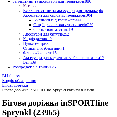
Запчастини та аксесуари для тренажерів
886
Каталог
Все Запчастини та аксесуари для тренажерів
Аксесуари для силових тренажерів
304
Килимки під тренажери
44
Опції для силових тренажерів
230
Силіконові мастила
19
Аксесуари для батутів
252
Кардіодатчики
9
Пульсометри
3
Стійки для зберігання
1
Фітнес-браслети
15
Аксесуари для медичних меблів та техніки
17
Ваги
39
Розпродаж з вітрини
175
BH fitness
Кардіо обладнання
Бігові доріжки
Бігова доріжка inSPORTline Sprynkl купити в Києві
Бігова доріжка inSPORTline
Sprynkl (23965)