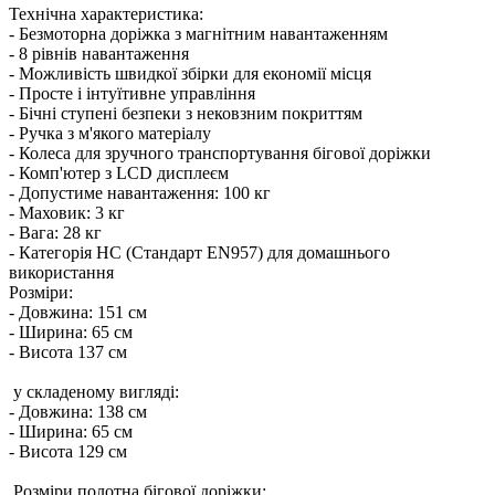
Технічна характеристика:
- Безмоторна доріжка з магнітним навантаженням
- 8 рівнів навантаження
- Можливість швидкої збірки для економії місця
- Просте і інтуїтивне управління
- Бічні ступені безпеки з нековзним покриттям
- Ручка з м'якого матеріалу
- Колеса для зручного транспортування бігової доріжки
- Комп'ютер з LCD дисплеєм
- Допустиме навантаження: 100 кг
- Маховик: 3 кг
- Вага: 28 кг
- Категорія HC (Стандарт EN957) для домашнього
використання
Розміри:
- Довжина: 151 см
- Ширина: 65 см
- Висота 137 см
у складеному вигляді:
- Довжина: 138 см
- Ширина: 65 см
- Висота 129 см
Розміри полотна бігової доріжки: