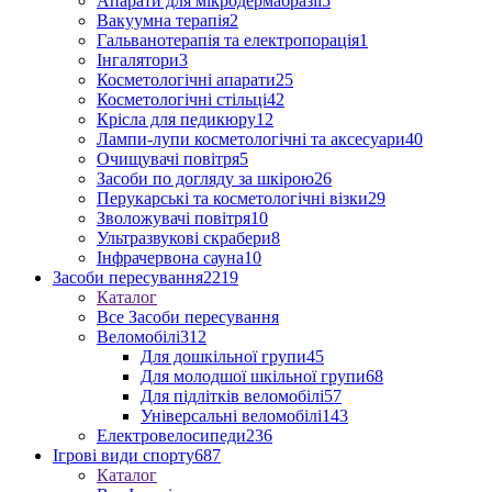
Апарати для мікродермабразії
5
Вакуумна терапія
2
Гальванотерапія та електропорація
1
Інгалятори
3
Косметологічні апарати
25
Косметологічні стільці
42
Крісла для педикюру
12
Лампи-лупи косметологічні та аксесуари
40
Очищувачі повітря
5
Засоби по догляду за шкірою
26
Перукарські та косметологічні візки
29
Зволожувачі повітря
10
Ультразвукові скрабери
8
Інфрачервона сауна
10
Засоби пересування
2219
Каталог
Все Засоби пересування
Веломобілі
312
Для дошкільної групи
45
Для молодшої шкільної групи
68
Для підлітків веломобілі
57
Універсальні веломобілі
143
Електровелосипеди
236
Ігрові види спорту
687
Каталог