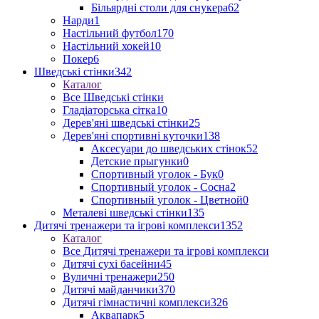
Більярдні столи для снукера
62
Нарди
1
Настільний футбол
170
Настільний хокей
10
Покер
6
Шведські стінки
342
Каталог
Все Шведські стінки
Гладіаторська сітка
10
Дерев'яні шведські стінки
25
Дерев'яні спортивні куточки
138
Аксесуари до шведських стінок
52
Детские прыгунки
0
Спортивный уголок - Бук
0
Спортивный уголок - Сосна
2
Спортивный уголок - Цветной
0
Металеві шведські стінки
135
Дитячі тренажери та ігрові комплекси
1352
Каталог
Все Дитячі тренажери та ігрові комплекси
Дитячі сухі басейни
45
Вуличні тренажери
250
Дитячі майданчики
370
Дитячі гімнастичні комплекси
326
Аквапарк
5