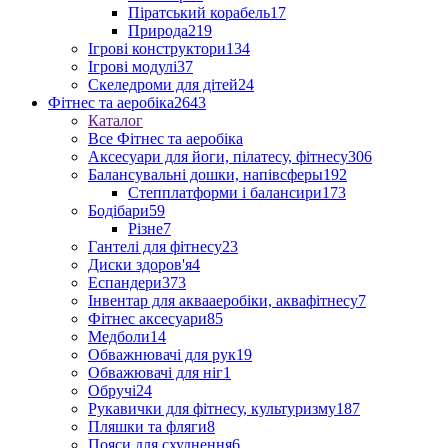
Піратський корабель
17
Природа
219
Ігрові конструктори
134
Ігрові модулі
37
Скеледроми для дітей
24
Фітнес та аеробіка
2643
Каталог
Все Фітнес та аеробіка
Аксесуари для йоги, пілатесу, фітнесу
306
Балансувальні дошки, напівсферы
192
Степплатформи і балансири
173
Бодібари
59
Різне
7
Гантелі для фітнесу
23
Диски здоров'я
4
Еспандери
373
Інвентар для аквааеробіки, аквафітнесу
7
Фітнес аксесуари
85
Медболи
14
Обважнювачі для рук
19
Обважювачі для ніг
1
Обручі
24
Рукавички для фітнесу, культуризму
187
Пляшки та фляги
8
Пояси для схуднення
6