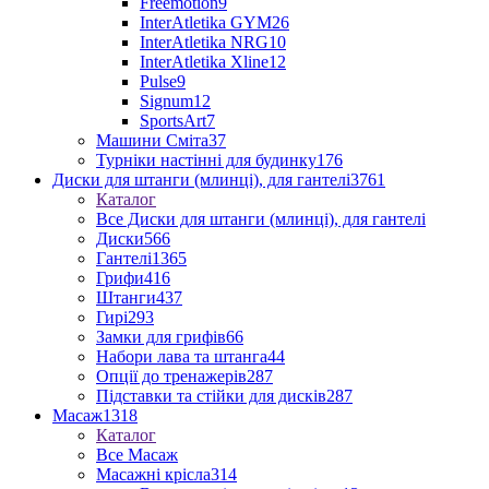
Freemotion
9
InterAtletika GYM
26
InterAtletika NRG
10
InterAtletika Xline
12
Pulse
9
Signum
12
SportsArt
7
Машини Сміта
37
Турніки настінні для будинку
176
Диски для штанги (млинці), для гантелі
3761
Каталог
Все Диски для штанги (млинці), для гантелі
Диски
566
Гантелі
1365
Грифи
416
Штанги
437
Гирі
293
Замки для грифів
66
Набори лава та штанга
44
Опції до тренажерів
287
Підставки та стійки для дисків
287
Масаж
1318
Каталог
Все Масаж
Масажні крісла
314