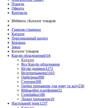
Поради
Оферта
Контакти
Bhfitness | Каталог товаров
Главная страница
Каталог
Персональный раздел
Корзина
Заказ
Каталог товаров
Кардіо обладнання
4118
Каталог
Все Кардіо обладнання
Бігові доріжки
1272
Велотренажери
1163
Орбітреки
990
Степери
208
Гребні тренажери для дому та залу
236
Вібраційні платформи
52
Спінбайки
186
Лижні тренажери
16
Настільний теніс
1237
Каталог