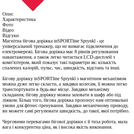
Опис
Характеристика
Фото
Відео
Відгуки
Магнітна бігова доріжка inSPORTline Sprynkl - це
універсальний тренажер, що не вимагає підключення до
електромережі. Бігова доріжка має 8 рівнів регулювання
навантаження, а також легко читається LCD-дисплей з
комп'ютером, який показує такі параметри як: кількість
спалених калорій, пульс, час, швидкість, відстань та інші.
Бігову доріжку inSPORTline Sprynkl з магнітним механізмом
можна дуже легко скласти, а завдяки колесам, її можна легко
транспортувати в будь-яке місце. Завдяки механізму
складання, бігову доріжку можна заховати в шафу або під
ліжком. Більш того, бігова доріжка пропонує нам оптимальні
умови для фітнес-тренування. Завдяки механічному приводу,
ви можете самі регулювати швидкість, до такої, якої потрібно.
Черговими перевагами бігової доріжки є її тиха робота, мала
вага і конкурентна ціна, як і висока якість виконання.