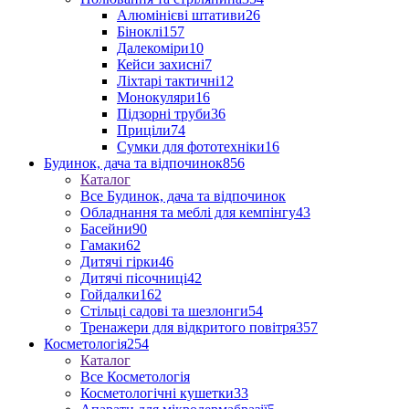
Алюмінієві штативи
26
Біноклі
157
Далекоміри
10
Кейси захисні
7
Ліхтарі тактичні
12
Монокуляри
16
Підзорні труби
36
Приціли
74
Сумки для фототехніки
16
Будинок, дача та відпочинок
856
Каталог
Все Будинок, дача та відпочинок
Обладнання та меблі для кемпінгу
43
Басейни
90
Гамаки
62
Дитячі гірки
46
Дитячі пісочниці
42
Гойдалки
162
Стільці садові та шезлонги
54
Тренажери для відкритого повітря
357
Косметологія
254
Каталог
Все Косметологія
Косметологічні кушетки
33