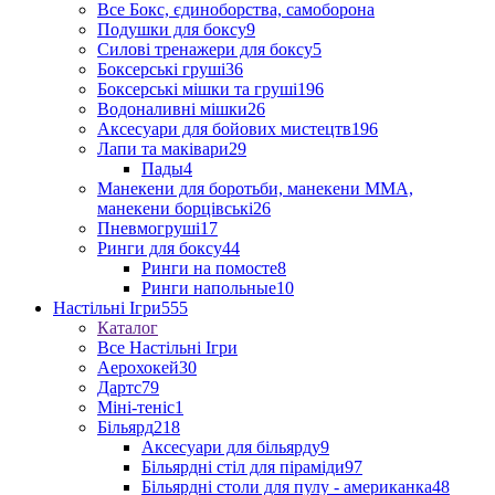
Все Бокс, єдиноборства, самоборона
Подушки для боксу
9
Силові тренажери для боксу
5
Боксерські груші
36
Боксерські мішки та груші
196
Водоналивні мішки
26
Аксесуари для бойових мистецтв
196
Лапи та маківари
29
Пады
4
Манекени для боротьби, манекени ММА,
манекени борцівські
26
Пневмогруші
17
Ринги для боксу
44
Ринги на помосте
8
Ринги напольные
10
Настільні Ігри
555
Каталог
Все Настільні Ігри
Аерохокей
30
Дартс
79
Міні-теніс
1
Більярд
218
Аксесуари для більярду
9
Більярдні стіл для піраміди
97
Більярдні столи для пулу - американка
48