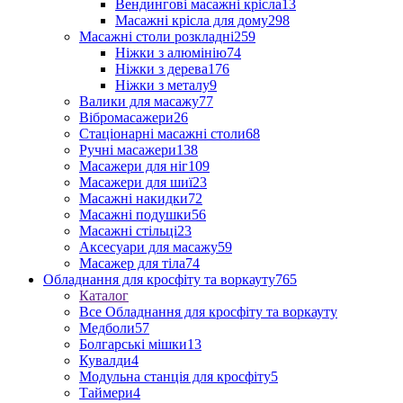
Вендингові масажні крісла
13
Масажні крісла для дому
298
Масажні столи розкладні
259
Ніжки з алюмінію
74
Ніжки з дерева
176
Ніжки з металу
9
Валики для масажу
77
Вібромасажери
26
Стаціонарні масажні столи
68
Ручні масажери
138
Масажери для ніг
109
Масажери для шиї
23
Масажні накидки
72
Масажні подушки
56
Масажні стільці
23
Аксесуари для масажу
59
Масажер для тіла
74
Обладнання для кросфіту та воркауту
765
Каталог
Все Обладнання для кросфіту та воркауту
Медболи
57
Болгарські мішки
13
Кувалди
4
Модульна станція для кросфіту
5
Таймери
4