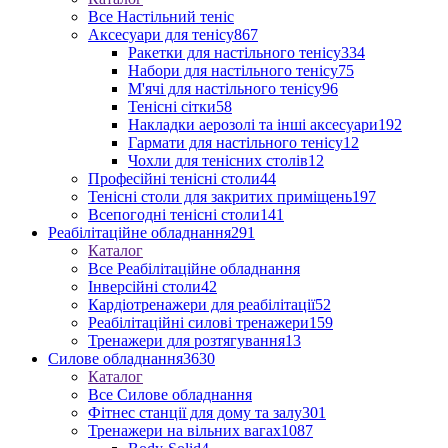
Все Настільний теніс
Аксесуари для тенісу
867
Ракетки для настільного тенісу
334
Набори для настільного тенісу
75
М'ячі для настільного тенісу
96
Тенісні сітки
58
Накладки аерозолі та інші аксесуари
192
Гармати для настільного тенісу
12
Чохли для тенісних столів
12
Професійні тенісні столи
44
Тенісні столи для закритих приміщень
197
Всепогодні тенісні столи
141
Реабілітаційне обладнання
291
Каталог
Все Реабілітаційне обладнання
Інверсійні столи
42
Кардіотренажери для реабілітації
52
Реабілітаційні силові тренажери
159
Тренажери для розтягування
13
Силове обладнання
3630
Каталог
Все Силове обладнання
Фітнес станції для дому та залу
301
Тренажери на вільних вагах
1087