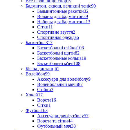
Все Ігрові види спорту
Бадмінтон, сквош, великий теніс
90
Бадминтонные ракетки
32
Воланы для бадминтона
9
Наборы для бадминтона
13
Сітки
11
Спортивне взуття
2
Спортивная одежда
6
Баскетбол
317
Баскетбольні стійки
108
Баскетбольні щити
82
Баскетбольные кольца
19
Баскетбольні м'ячі
108
Біг на дистанції
1
Волейбол
99
Аксесуари для волейболу
9
Волейбольный мячи
87
Стійки
3
Хокей
17
Ворота
16
Сітки
1
Футбол
163
Аксесуари для футболу
57
Ворота та сітки
44
Футбольный мяч
38