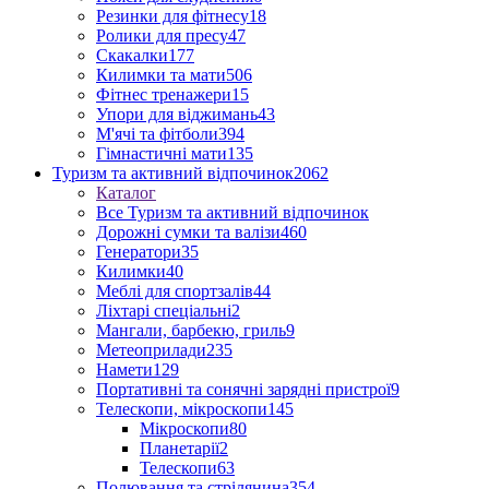
Резинки для фітнесу
18
Ролики для пресу
47
Скакалки
177
Килимки та мати
506
Фітнес тренажери
15
Упори для віджимань
43
М'ячі та фітболи
394
Гімнастичні мати
135
Туризм та активний відпочинок
2062
Каталог
Все Туризм та активний відпочинок
Дорожні сумки та валізи
460
Генератори
35
Килимки
40
Меблі для спортзалів
44
Ліхтарі спеціальні
2
Мангали, барбекю, гриль
9
Метеоприлади
235
Намети
129
Портативні та сонячні зарядні пристрої
9
Телескопи, мікроскопи
145
Мікроскопи
80
Планетарії
2
Телескопи
63
Полювання та стрілянина
354