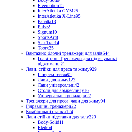
Body-Solid
4
Freemotion
15
InterAtletika GYM
25
InterAtletika X-Line
95
Panatta
13
Pulse
2
Signum
10
SportsArt
8
Star Trac
14
Toorx
25
Вантажно-блочні тренажери для залів
644
Гравітрон. Тренажери для підтягувань і
віджимань
21
Лави, стійки для преса та жиму
929
Гіперекстензія
95
Лави для жиму
127
Лави універсальні
42
Столи для армреслінгу
16
Універсальні тренажери
27
Тренажери для преса, лави для жиму
94
Гідравлічні тренажери
22
Комбіновані станки
124
Лави стійки підставки для залу
229
Body-Solid
11
Eleiko
4