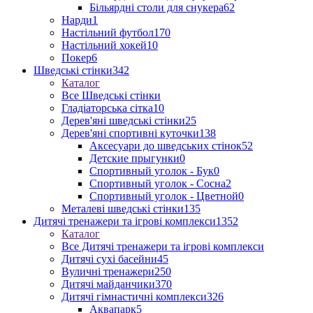
Більярдні столи для снукера
62
Нарди
1
Настільний футбол
170
Настільний хокей
10
Покер
6
Шведські стінки
342
Каталог
Все Шведські стінки
Гладіаторська сітка
10
Дерев'яні шведські стінки
25
Дерев'яні спортивні куточки
138
Аксесуари до шведських стінок
52
Детские прыгунки
0
Спортивный уголок - Бук
0
Спортивный уголок - Сосна
2
Спортивный уголок - Цветной
0
Металеві шведські стінки
135
Дитячі тренажери та ігрові комплекси
1352
Каталог
Все Дитячі тренажери та ігрові комплекси
Дитячі сухі басейни
45
Вуличні тренажери
250
Дитячі майданчики
370
Дитячі гімнастичні комплекси
326
Аквапарк
5