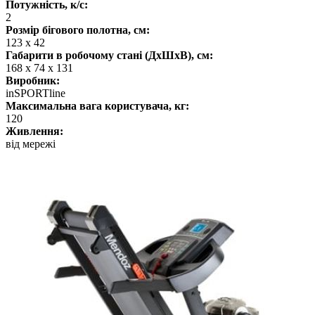
Потужність, к/с:
2
Розмір бігового полотна, см:
123 х 42
Габарити в робочому стані (ДхШхВ), см:
168 х 74 х 131
Виробник:
inSPORTline
Максимальна вага користувача, кг:
120
Живлення:
від мережі