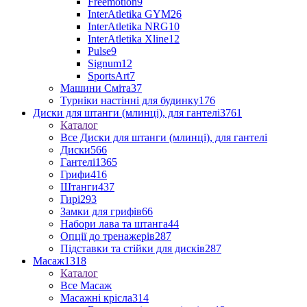
Freemotion
9
InterAtletika GYM
26
InterAtletika NRG
10
InterAtletika Xline
12
Pulse
9
Signum
12
SportsArt
7
Машини Сміта
37
Турніки настінні для будинку
176
Диски для штанги (млинці), для гантелі
3761
Каталог
Все Диски для штанги (млинці), для гантелі
Диски
566
Гантелі
1365
Грифи
416
Штанги
437
Гирі
293
Замки для грифів
66
Набори лава та штанга
44
Опції до тренажерів
287
Підставки та стійки для дисків
287
Масаж
1318
Каталог
Все Масаж
Масажні крісла
314