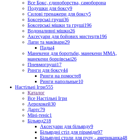
Все Бокс, єдиноборства, самоборона
Подушки для боксу
9
Силові тренажери для боксу
5
Боксерські груші
36
Боксерські мішки та груші
196
Водоналивні мішки
26
Аксесуари для бойових мистецтв
196
Лапи та маківари
29
Пады
4
Манекени для боротьби, манекени ММА,
манекени борцівські
26
Пневмогруші
17
Ринги для боксу
44
Ринги на помосте
8
Ринги напольные
10
Настільні Ігри
555
Каталог
Все Настільні Ігри
Аерохокей
30
Дартс
79
Міні-теніс
1
Більярд
218
Аксесуари для більярду
9
Більярдні стіл для піраміди
97
Більярдні столи для пулу - американка
48