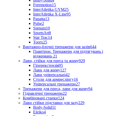
Body-Solid
4
Freemotion
15
InterAtletika GYM
25
InterAtletika X-Line
95
Panatta
13
Pulse
2
Signum
10
SportsArt
8
Star Trac
14
Toorx
25
Вантажно-блочні тренажери для залів
644
Гравітрон. Тренажери для підтягувань і
віджимань
21
Лави, стійки для преса та жиму
929
Гіперекстензія
95
Лави для жиму
127
Лави універсальні
42
Столи для армреслінгу
16
Універсальні тренажери
27
Тренажери для преса, лави для жиму
94
Гідравлічні тренажери
22
Комбіновані станки
124
Лави стійки підставки для залу
229
Body-Solid
11
Eleiko
4