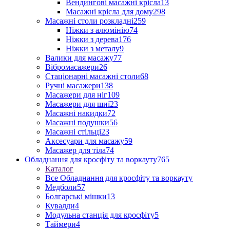
Вендингові масажні крісла
13
Масажні крісла для дому
298
Масажні столи розкладні
259
Ніжки з алюмінію
74
Ніжки з дерева
176
Ніжки з металу
9
Валики для масажу
77
Вібромасажери
26
Стаціонарні масажні столи
68
Ручні масажери
138
Масажери для ніг
109
Масажери для шиї
23
Масажні накидки
72
Масажні подушки
56
Масажні стільці
23
Аксесуари для масажу
59
Масажер для тіла
74
Обладнання для кросфіту та воркауту
765
Каталог
Все Обладнання для кросфіту та воркауту
Медболи
57
Болгарські мішки
13
Кувалди
4
Модульна станція для кросфіту
5
Таймери
4