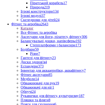
Піратський корабель
17
Природа
219
Ігрові конструктори
134
Ігрові модулі
37
Скеледроми для дітей
24
Фітнес та аеробіка
2643
Каталог
Все Фітнес та аеробіка
Аксесуари для йоги, пілатесу, фітнесу
306
Балансувальні дошки, напівсферы
192
Степплатформи і балансири
173
Бодібари
59
Різне
7
Гантелі для фітнесу
23
Диски здоров'я
4
Еспандери
373
Інвентар для аквааеробіки, аквафітнесу
7
Фітнес аксесуари
85
Медболи
14
Обважнювачі для рук
19
Обважювачі для ніг
1
Обручі
24
Рукавички для фітнесу, культуризму
187
Пляшки та фляги
8
Пояси для схуднення
6