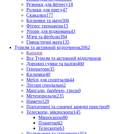
Резинки для фітнесу
18
Ролики для пресу
47
Скакалки
177
Килимки та мати
506
Фітнес тренажери
15
Упори для віджимань
43
М'ячі та фітболи
394
Гімнастичні мати
135
Туризм та активний відпочинок
2062
Каталог
Все Туризм та активний відпочинок
Дорожні сумки та валізи
460
Генератори
35
Килимки
40
Меблі для спортзалів
44
Ліхтарі спеціальні
2
Мангали, барбекю, гриль
9
Метеоприлади
235
Намети
129
Портативні та сонячні зарядні пристрої
9
Телескопи, мікроскопи
145
Мікроскопи
80
Планетарії
2
Телескопи
63
Полювання та стрілянина
354