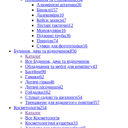
Алюмінієві штативи
26
Біноклі
157
Далекоміри
10
Кейси захисні
7
Ліхтарі тактичні
12
Монокуляри
16
Підзорні труби
36
Приціли
74
Сумки для фототехніки
16
Будинок, дача та відпочинок
856
Каталог
Все Будинок, дача та відпочинок
Обладнання та меблі для кемпінгу
43
Басейни
90
Гамаки
62
Дитячі гірки
46
Дитячі пісочниці
42
Гойдалки
162
Стільці садові та шезлонги
54
Тренажери для відкритого повітря
357
Косметологія
254
Каталог
Все Косметологія
Косметологічні кушетки
33