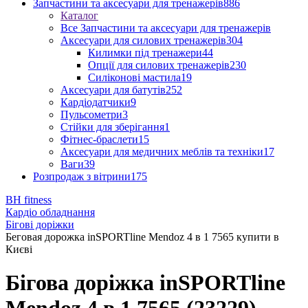
Запчастини та аксесуари для тренажерів
886
Каталог
Все Запчастини та аксесуари для тренажерів
Аксесуари для силових тренажерів
304
Килимки під тренажери
44
Опції для силових тренажерів
230
Силіконові мастила
19
Аксесуари для батутів
252
Кардіодатчики
9
Пульсометри
3
Стійки для зберігання
1
Фітнес-браслети
15
Аксесуари для медичних меблів та техніки
17
Ваги
39
Розпродаж з вітрини
175
BH fitness
Кардіо обладнання
Бігові доріжки
Беговая дорожка inSPORTline Mendoz 4 в 1 7565 купити в
Києві
Бігова доріжка inSPORTline