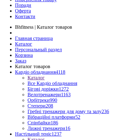
Поради
Оферта
Контакти
Bhfitness | Каталог товаров
Главная страница
Каталог
Персональный раздел
Корзина
Заказ
Каталог товаров
Кардіо обладнання
4118
Каталог
Все Кардіо обладнання
Бігові доріжки
1272
Велотренажери
1163
Орбітреки
990
Степери
208
Гребні тренажери для дому та залу
236
Вібраційні платформи
52
Спінбайки
186
Лижні тренажери
16
Настільний теніс
1237
Каталог