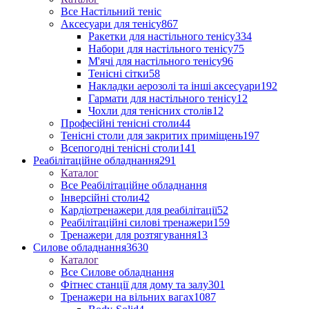
Все Настільний теніс
Аксесуари для тенісу
867
Ракетки для настільного тенісу
334
Набори для настільного тенісу
75
М'ячі для настільного тенісу
96
Тенісні сітки
58
Накладки аерозолі та інші аксесуари
192
Гармати для настільного тенісу
12
Чохли для тенісних столів
12
Професійні тенісні столи
44
Тенісні столи для закритих приміщень
197
Всепогодні тенісні столи
141
Реабілітаційне обладнання
291
Каталог
Все Реабілітаційне обладнання
Інверсійні столи
42
Кардіотренажери для реабілітації
52
Реабілітаційні силові тренажери
159
Тренажери для розтягування
13
Силове обладнання
3630
Каталог
Все Силове обладнання
Фітнес станції для дому та залу
301
Тренажери на вільних вагах
1087