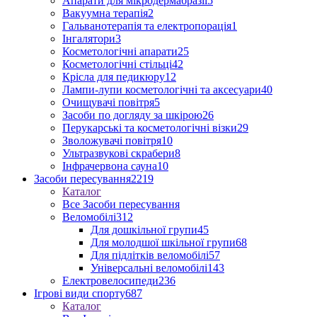
Апарати для мікродермабразії
5
Вакуумна терапія
2
Гальванотерапія та електропорація
1
Інгалятори
3
Косметологічні апарати
25
Косметологічні стільці
42
Крісла для педикюру
12
Лампи-лупи косметологічні та аксесуари
40
Очищувачі повітря
5
Засоби по догляду за шкірою
26
Перукарські та косметологічні візки
29
Зволожувачі повітря
10
Ультразвукові скрабери
8
Інфрачервона сауна
10
Засоби пересування
2219
Каталог
Все Засоби пересування
Веломобілі
312
Для дошкільної групи
45
Для молодшої шкільної групи
68
Для підлітків веломобілі
57
Універсальні веломобілі
143
Електровелосипеди
236
Ігрові види спорту
687
Каталог