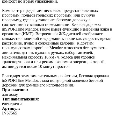
комфорт во время упражнений.
Компьютер предлагает несколько предустановленных
программ, пользовательских программ, или ручную
программу, где вы установите беговую дорожку в
соответствии с вашими пожеланиями. Беговая дорожка
inSPORTline Mendoz также имеет функцию измерения жира в
организме (ИМТ). Встроенный ЖК-дисплей отображает
множество полезной информации, такие как скорость, время,
расстояние, пульс и сожженные калории. К другим
преимуществам insportline Mendoz относится бесшумность
двигателя, датчик пульса в ручках, набор гантелей,
максимальная скорость 16 км / ч, колеса для удобной
транспортировки или режим экономии энергии, который
активируется после 10 минут простоя.
Благодаря этим замечательным свойствам, Беговая дорожка
inSPORTline Mendoz стала популярной моделью беговой
дорожки для домашнего использования.
Призначення:
для дому
Тип навантаження:
електрична
Артикул:
INS7565