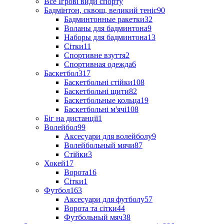
Все Ігрові види спорту
Бадмінтон, сквош, великий теніс
90
Бадминтонные ракетки
32
Воланы для бадминтона
9
Наборы для бадминтона
13
Сітки
11
Спортивне взуття
2
Спортивная одежда
6
Баскетбол
317
Баскетбольні стійки
108
Баскетбольні щити
82
Баскетбольные кольца
19
Баскетбольні м'ячі
108
Біг на дистанції
1
Волейбол
99
Аксесуари для волейболу
9
Волейбольный мячи
87
Стійки
3
Хокей
17
Ворота
16
Сітки
1
Футбол
163
Аксесуари для футболу
57
Ворота та сітки
44
Футбольный мяч
38