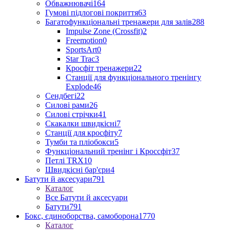
Обважнювачі
164
Гумові підлогові покриття
63
Багатофункціональні тренажери для залів
288
Impulse Zone (Crossfit)
2
Freemotion
0
SportsArt
0
Star Trac
3
Кросфіт тренажери
22
Станції для функціонального тренінгу
Explode
46
Сендбегі
22
Силові рами
26
Силові стрічки
41
Скакалки швидкісні
7
Станції для кросфіту
7
Тумби та пліобокси
5
Функціональний тренінг і Кроссфіт
37
Петлі TRX
10
Швидкісні бар'єри
4
Батути й аксесуари
791
Каталог
Все Батути й аксесуари
Батути
791
Бокс, єдиноборства, самоборона
1770
Каталог