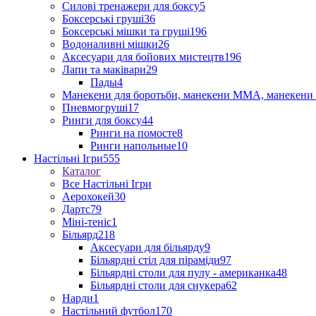
Силові тренажери для боксу
5
Боксерські груші
36
Боксерські мішки та груші
196
Водоналивні мішки
26
Аксесуари для бойових мистецтв
196
Лапи та маківари
29
Пады
4
Манекени для боротьби, манекени ММА, манекени 
Пневмогруші
17
Ринги для боксу
44
Ринги на помосте
8
Ринги напольные
10
Настільні Ігри
555
Каталог
Все Настільні Ігри
Аерохокей
30
Дартс
79
Міні-теніс
1
Більярд
218
Аксесуари для більярду
9
Більярдні стіл для піраміди
97
Більярдні столи для пулу - американка
48
Більярдні столи для снукера
62
Нарди
1
Настільний футбол
170