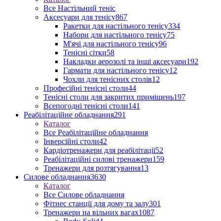
Все Настільний теніс
Аксесуари для тенісу
867
Ракетки для настільного тенісу
334
Набори для настільного тенісу
75
М'ячі для настільного тенісу
96
Тенісні сітки
58
Накладки аерозолі та інші аксесуари
192
Гармати для настільного тенісу
12
Чохли для тенісних столів
12
Професійні тенісні столи
44
Тенісні столи для закритих приміщень
197
Всепогодні тенісні столи
141
Реабілітаційне обладнання
291
Каталог
Все Реабілітаційне обладнання
Інверсійні столи
42
Кардіотренажери для реабілітації
52
Реабілітаційні силові тренажери
159
Тренажери для розтягування
13
Силове обладнання
3630
Каталог
Все Силове обладнання
Фітнес станції для дому та залу
301
Тренажери на вільних вагах
1087