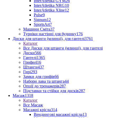
InterAtletika GYM
26
InterAtletika NRG
10
InterAtletika Xline
12
Pulse
9
Signum
12
SportsArt
7
Машини Сміта
37
Турніки настінні для будинку
176
Диски для штанги (млинці), для гантелі
3761
Каталог
Все Диски для штанги (млинці), для гантелі
Диски
566
Гантелі
1365
Грифи
416
Штанги
437
Гирі
293
Замки для грифів
66
Набори лава та штанга
44
Опції до тренажерів
287
Підставки та стійки для дисків
287
Масаж
1318
Каталог
Все Масаж
Масажні крісла
314
Вендингові масажні крісла
13