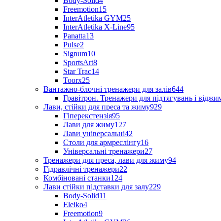
Body-Solid
4
Freemotion
15
InterAtletika GYM
25
InterAtletika X-Line
95
Panatta
13
Pulse
2
Signum
10
SportsArt
8
Star Trac
14
Toorx
25
Вантажно-блочні тренажери для залів
644
Гравітрон. Тренажери для підтягувань і відж
Лави, стійки для преса та жиму
929
Гіперекстензія
95
Лави для жиму
127
Лави універсальні
42
Столи для армреслінгу
16
Універсальні тренажери
27
Тренажери для преса, лави для жиму
94
Гідравлічні тренажери
22
Комбіновані станки
124
Лави стійки підставки для залу
229
Body-Solid
11
Eleiko
4
Freemotion
9