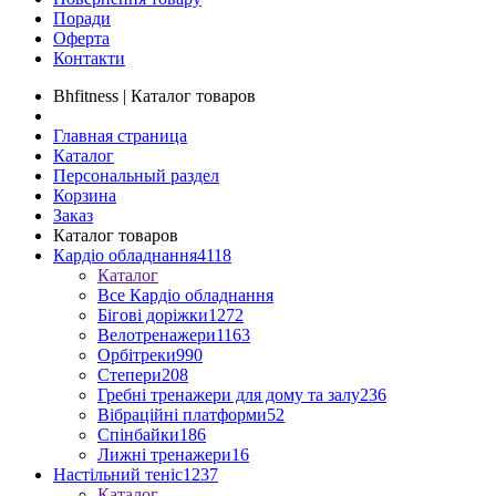
Поради
Оферта
Контакти
Bhfitness | Каталог товаров
Главная страница
Каталог
Персональный раздел
Корзина
Заказ
Каталог товаров
Кардіо обладнання
4118
Каталог
Все Кардіо обладнання
Бігові доріжки
1272
Велотренажери
1163
Орбітреки
990
Степери
208
Гребні тренажери для дому та залу
236
Вібраційні платформи
52
Спінбайки
186
Лижні тренажери
16
Настільний теніс
1237
Каталог