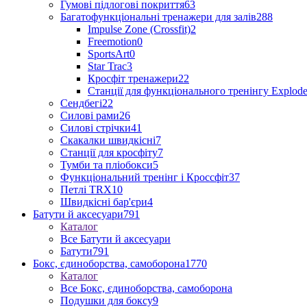
Гумові підлогові покриття
63
Багатофункціональні тренажери для залів
288
Impulse Zone (Crossfit)
2
Freemotion
0
SportsArt
0
Star Trac
3
Кросфіт тренажери
22
Станції для функціонального тренінгу Explod
Сендбегі
22
Силові рами
26
Силові стрічки
41
Скакалки швидкісні
7
Станції для кросфіту
7
Тумби та пліобокси
5
Функціональний тренінг і Кроссфіт
37
Петлі TRX
10
Швидкісні бар'єри
4
Батути й аксесуари
791
Каталог
Все Батути й аксесуари
Батути
791
Бокс, єдиноборства, самоборона
1770
Каталог
Все Бокс, єдиноборства, самоборона
Подушки для боксу
9