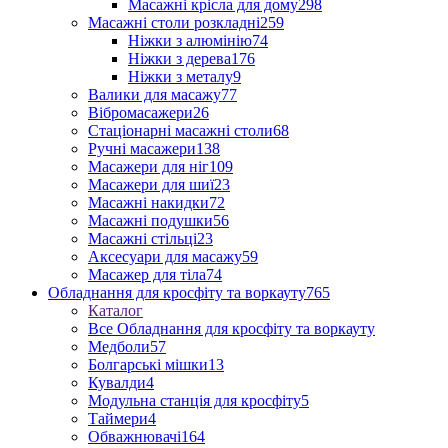
Масажні крісла для дому
298
Масажні столи розкладні
259
Ніжки з алюмінію
74
Ніжки з дерева
176
Ніжки з металу
9
Валики для масажу
77
Вібромасажери
26
Стаціонарні масажні столи
68
Ручні масажери
138
Масажери для ніг
109
Масажери для шиї
23
Масажні накидки
72
Масажні подушки
56
Масажні стільці
23
Аксесуари для масажу
59
Масажер для тіла
74
Обладнання для кросфіту та воркауту
765
Каталог
Все Обладнання для кросфіту та воркауту
Медболи
57
Болгарські мішки
13
Кувалди
4
Модульна станція для кросфіту
5
Таймери
4
Обважнювачі
164