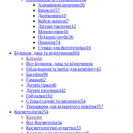
Алюмінієві штативи
26
Біноклі
157
Далекоміри
10
Кейси захисні
7
Ліхтарі тактичні
12
Монокуляри
16
Підзорні труби
36
Приціли
74
Сумки для фототехніки
16
Будинок, дача та відпочинок
856
Каталог
Все Будинок, дача та відпочинок
Обладнання та меблі для кемпінгу
43
Басейни
90
Гамаки
62
Дитячі гірки
46
Дитячі пісочниці
42
Гойдалки
162
Стільці садові та шезлонги
54
Тренажери для відкритого повітря
357
Косметологія
254
Каталог
Все Косметологія
Косметологічні кушетки
33