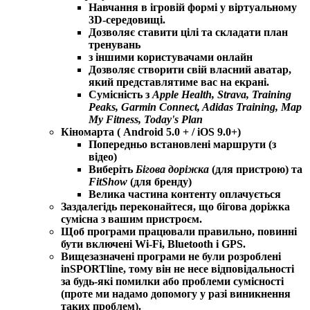
Навчання в ігровій формі у віртуальному
3D-середовищі.
Дозволяє ставити цілі та складати план
тренувань
з іншими користувачами онлайн
Дозволяє створити свій власний аватар,
який представлятиме вас на екрані.
Сумісність з
Apple Health, Strava, Training
Peaks, Garmin Connect, Adidas Training, Map
My Fitness, Today's Plan
Кіномарта
( Android 5.0 + / iOS 9.0+)
Попередньо встановлені маршрути (з
відео)
Виберіть
Бігова доріжка
(для пристрою) та
FitShow
(для бренду)
Велика частина контенту оплачується
Заздалегідь переконайтеся, що бігова доріжка
сумісна з вашим пристроєм.
Щоб програми працювали правильно, повинні
бути включені Wi-Fi, Bluetooth і GPS.
Вищезазначені програми не були розроблені
inSPORTline, тому він не несе відповідальності
за будь-які помилки або проблеми сумісності
(проте ми надамо допомогу у разі виникнення
таких проблем).