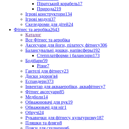
Піратський корабель
17
Природа
219
Ігрові конструктори
134
Ігрові модулі
37
Скеледроми для дітей
24
Фітнес та аеробіка
2643
Каталог
Все Фітнес та аеробіка
Аксесуари для йоги, пілатесу, фітнесу
306
Балансувальні дошки, напівсферы
192
Степплатформи і балансири
173
Бодібари
59
Різне
7
Гантелі для фітнесу
23
Диски здоров'я
4
Еспандери
373
Інвентар для аквааеробіки, аквафітнесу
7
Фітнес аксесуари
85
Медболи
14
Обважнювачі для рук
19
Обважювачі для ніг
1
Обручі
24
Рукавички для фітнесу, культуризму
187
Пляшки та фляги
8
Пояси для схуднення
6