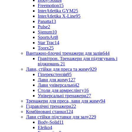
Body-Solid
4
Freemotion
15
InterAtletika GYM
25
InterAtletika X-Line
95
Panatta
13
Pulse
2
Signum
10
SportsArt
8
Star Trac
14
Toorx
25
Вантажно-блочні тренажери для залів
644
Гравітрон. Тренажери для підтягувань і
віджимань
21
Лави, стійки для преса та жиму
929
Гіперекстензія
95
Лави для жиму
127
Лави універсальні
42
Столи для армреслінгу
16
Універсальні тренажери
27
Тренажери для преса, лави для жиму
94
Гідравлічні тренажери
22
Комбіновані станки
124
Лави стійки підставки для залу
229
Body-Solid
11
Eleiko
4