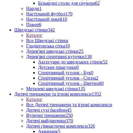
Більярдні столи для снукера
62
Нарди
1
Настільний футбол
170
Настільний хокей
10
Покер
6
Шведські стінки
342
Каталог
Все Шведські стінки
Гладіаторська сітка
10
Дерев'яні шведські стінки
25
Дерев'яні спортивні куточки
138
Аксесуари до шведських стінок
52
Детские прыгунки
0
Спортивный уголок - Бук
0
Спортивный уголок - Сосна
2
Спортивный уголок - Цветной
0
Металеві шведські стінки
135
Дитячі тренажери та ігрові комплекси
1352
Каталог
Все Дитячі тренажери та ігрові комплекси
Дитячі сухі басейни
45
Вуличні тренажери
250
Дитячі майданчики
370
Дитячі гімнастичні комплекси
326
Аквапарк
5