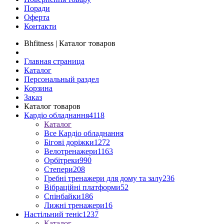
Поради
Оферта
Контакти
Bhfitness | Каталог товаров
Главная страница
Каталог
Персональный раздел
Корзина
Заказ
Каталог товаров
Кардіо обладнання
4118
Каталог
Все Кардіо обладнання
Бігові доріжки
1272
Велотренажери
1163
Орбітреки
990
Степери
208
Гребні тренажери для дому та залу
236
Вібраційні платформи
52
Спінбайки
186
Лижні тренажери
16
Настільний теніс
1237
Каталог