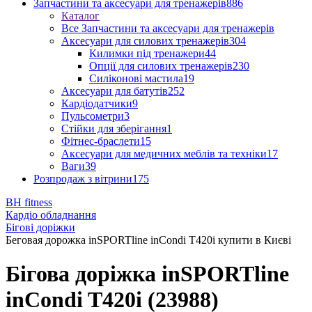
Запчастини та аксесуари для тренажерів
886
Каталог
Все Запчастини та аксесуари для тренажерів
Аксесуари для силових тренажерів
304
Килимки під тренажери
44
Опції для силових тренажерів
230
Силіконові мастила
19
Аксесуари для батутів
252
Кардіодатчики
9
Пульсометри
3
Стійки для зберігання
1
Фітнес-браслети
15
Аксесуари для медичних меблів та техніки
17
Ваги
39
Розпродаж з вітрини
175
BH fitness
Кардіо обладнання
Бігові доріжки
Беговая дорожка inSPORTline inCondi T420i купити в Києві
Бігова доріжка inSPORTline
inCondi T420i (23988)