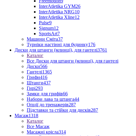
Freemotion
9
InterAtletika GYM
26
InterAtletika NRG
10
InterAtletika Xline
12
Pulse
9
Signum
12
SportsArt
7
Машини Сміта
37
Турніки настінні для будинку
176
Диски для штанги (млинці), для гантелі
3761
Каталог
Все Диски для штанги (млинці), для гантелі
Диски
566
Гантелі
1365
Грифи
416
Штанги
437
Гирі
293
Замки для грифів
66
Набори лава та штанга
44
Опції до тренажерів
287
Підставки та стійки для дисків
287
Масаж
1318
Каталог
Все Масаж
Масажні крісла
314