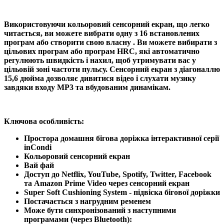
Використовуючи кольоровий
сенсорний екран
, що легко
читається, ви можете вибрати одну з
16 встановлених
програм
або створити свою власну . Ви можете вибирати з
цільових програм
або
програм HRC,
які автоматично
регулюють швидкість і нахил, щоб утримувати вас у
цільовій зоні частоти пульсу.
Сенсорний екран з діагоналлю
15,6 дюйма
дозволяє
дивитися відео
і слухати музику
завдяки входу MP3 та вбудованим динамікам.
Ключова особливість:
Простора домашня бігова доріжка інтерактивної серії
inCondi
Кольоровий сенсорний екран
Вай фай
Доступ до
Netflix, YouTube, Spotify, Twitter, Facebook
та
Amazon Prime Video
через сенсорний екран
Super Soft Cushioning System
- підвіска бігової доріжки
Постачається з нагрудним ременем
Може бути синхронізований з наступними
програмами (через Bluetooth):