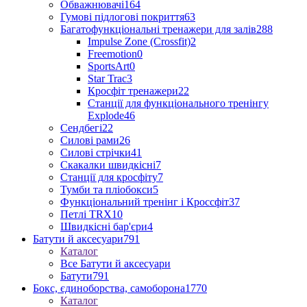
Обважнювачі
164
Гумові підлогові покриття
63
Багатофункціональні тренажери для залів
288
Impulse Zone (Crossfit)
2
Freemotion
0
SportsArt
0
Star Trac
3
Кросфіт тренажери
22
Станції для функціонального тренінгу
Explode
46
Сендбегі
22
Силові рами
26
Силові стрічки
41
Скакалки швидкісні
7
Станції для кросфіту
7
Тумби та пліобокси
5
Функціональний тренінг і Кроссфіт
37
Петлі TRX
10
Швидкісні бар'єри
4
Батути й аксесуари
791
Каталог
Все Батути й аксесуари
Батути
791
Бокс, єдиноборства, самоборона
1770
Каталог