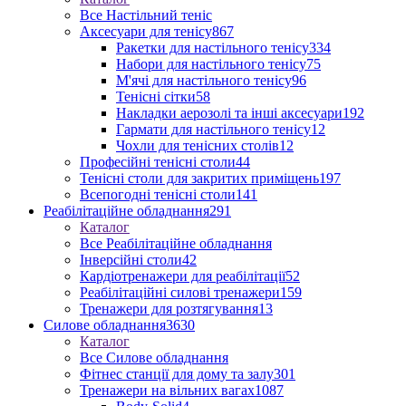
Все Настільний теніс
Аксесуари для тенісу
867
Ракетки для настільного тенісу
334
Набори для настільного тенісу
75
М'ячі для настільного тенісу
96
Тенісні сітки
58
Накладки аерозолі та інші аксесуари
192
Гармати для настільного тенісу
12
Чохли для тенісних столів
12
Професійні тенісні столи
44
Тенісні столи для закритих приміщень
197
Всепогодні тенісні столи
141
Реабілітаційне обладнання
291
Каталог
Все Реабілітаційне обладнання
Інверсійні столи
42
Кардіотренажери для реабілітації
52
Реабілітаційні силові тренажери
159
Тренажери для розтягування
13
Силове обладнання
3630
Каталог
Все Силове обладнання
Фітнес станції для дому та залу
301
Тренажери на вільних вагах
1087