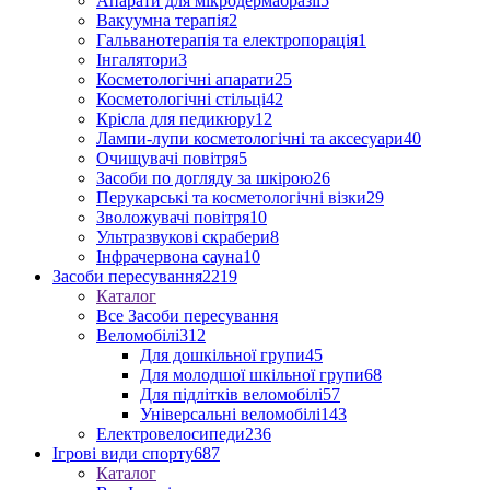
Апарати для мікродермабразії
5
Вакуумна терапія
2
Гальванотерапія та електропорація
1
Інгалятори
3
Косметологічні апарати
25
Косметологічні стільці
42
Крісла для педикюру
12
Лампи-лупи косметологічні та аксесуари
40
Очищувачі повітря
5
Засоби по догляду за шкірою
26
Перукарські та косметологічні візки
29
Зволожувачі повітря
10
Ультразвукові скрабери
8
Інфрачервона сауна
10
Засоби пересування
2219
Каталог
Все Засоби пересування
Веломобілі
312
Для дошкільної групи
45
Для молодшої шкільної групи
68
Для підлітків веломобілі
57
Універсальні веломобілі
143
Електровелосипеди
236
Ігрові види спорту
687
Каталог