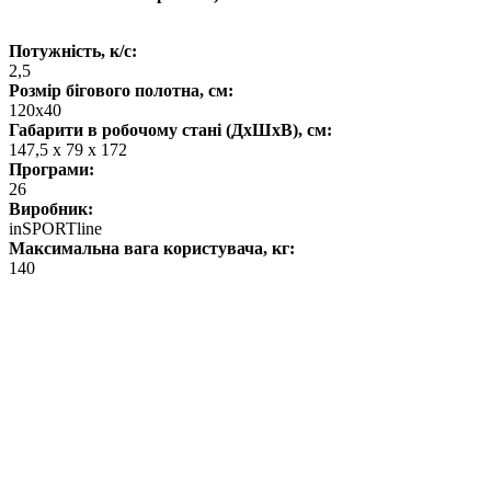
Потужність, к/с:
2,5
Розмір бігового полотна, см:
120х40
Габарити в робочому стані (ДхШхВ), см:
147,5 x 79 x 172
Програми:
26
Виробник:
inSPORTline
Максимальна вага користувача, кг:
140