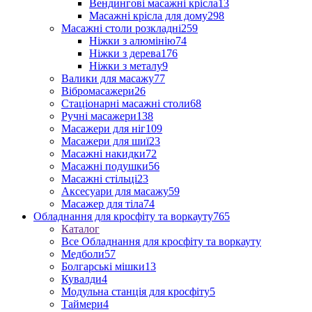
Вендингові масажні крісла
13
Масажні крісла для дому
298
Масажні столи розкладні
259
Ніжки з алюмінію
74
Ніжки з дерева
176
Ніжки з металу
9
Валики для масажу
77
Вібромасажери
26
Стаціонарні масажні столи
68
Ручні масажери
138
Масажери для ніг
109
Масажери для шиї
23
Масажні накидки
72
Масажні подушки
56
Масажні стільці
23
Аксесуари для масажу
59
Масажер для тіла
74
Обладнання для кросфіту та воркауту
765
Каталог
Все Обладнання для кросфіту та воркауту
Медболи
57
Болгарські мішки
13
Кувалди
4
Модульна станція для кросфіту
5
Таймери
4