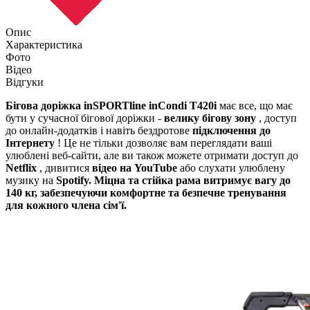
Опис
Характеристика
Фото
Відео
Відгуки
Бігова доріжка inSPORTline inCondi T420i
має все, що має
бути у сучасної бігової доріжки -
велику бігову зону
, доступ
до онлайн-додатків і навіть бездротове
підключення до
Інтернету
! Це не тільки дозволяє вам переглядати ваші
улюблені веб-сайти, але ви також можете отримати доступ до
Netflix
, дивитися
відео на YouTube
або слухати улюблену
музику на
Spotify. Міцна та стійка рама витримує вагу
до
140 кг
, забезпечуючи комфортне та безпечне тренування
для кожного члена сім'ї.