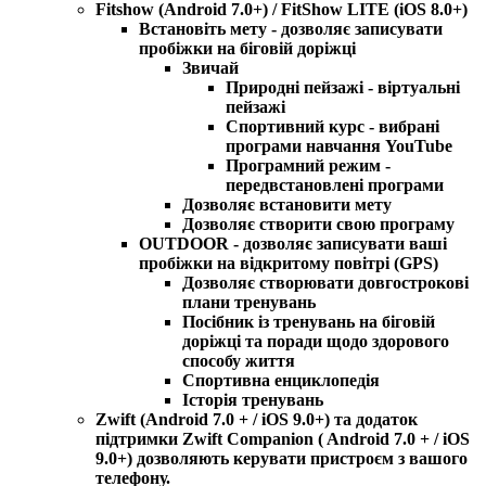
Fitshow
(Android 7.0+)
/
FitShow LITE
(iOS 8.0+)
Встановіть мету - дозволяє записувати
пробіжки на біговій доріжці
Звичай
Природні
пейзажі - віртуальні
пейзажі
Спортивний курс
- вибрані
програми навчання YouTube
Програмний режим
-
передвстановлені програми
Дозволяє встановити мету
Дозволяє створити свою програму
OUTDOOR
- дозволяє записувати ваші
пробіжки на відкритому повітрі (GPS)
Дозволяє створювати довгострокові
плани тренувань
Посібник із тренувань на біговій
доріжці та поради щодо здорового
способу життя
Спортивна енциклопедія
Історія тренувань
Zwift
(Android 7.0 + / iOS 9.0+) та додаток
підтримки
Zwift Companion
( Android 7.0 + / iOS
9.0+) дозволяють керувати пристроєм з вашого
телефону.