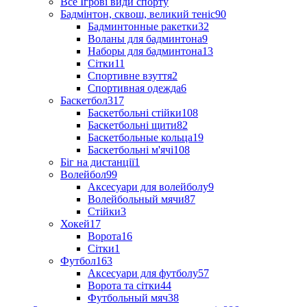
Все Ігрові види спорту
Бадмінтон, сквош, великий теніс
90
Бадминтонные ракетки
32
Воланы для бадминтона
9
Наборы для бадминтона
13
Сітки
11
Спортивне взуття
2
Спортивная одежда
6
Баскетбол
317
Баскетбольні стійки
108
Баскетбольні щити
82
Баскетбольные кольца
19
Баскетбольні м'ячі
108
Біг на дистанції
1
Волейбол
99
Аксесуари для волейболу
9
Волейбольный мячи
87
Стійки
3
Хокей
17
Ворота
16
Сітки
1
Футбол
163
Аксесуари для футболу
57
Ворота та сітки
44
Футбольный мяч
38