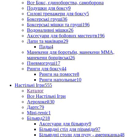
Все Бокс, єдиноборства, самоборона
Подушки для боксу
9
Силові тренажери для боксу
5
Боксерські груші
36
Боксерські мішки та груші
196
Водоналивні мішки
26
Аксесуари для бойових мистецтв
196
Лапи та маківари
29
Пады
4
Манекени для боротьби, манекени ММА,
манекени борцівські
26
Пневмогруші
17
Ринги для боксу
44
Ринги на помосте
8
Ринги напольные
10
Настільні Ігри
555
Каталог
Все Настільні Ігри
Аерохокей
30
Дартс
79
Міні-теніс
1
Більярд
218
Аксесуари для більярду
9
Більярдні стіл для піраміди
97
Більярдні столи для пулу - американка
48