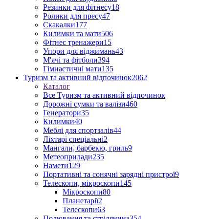
Резинки для фітнесу
18
Ролики для пресу
47
Скакалки
177
Килимки та мати
506
Фітнес тренажери
15
Упори для віджимань
43
М'ячі та фітболи
394
Гімнастичні мати
135
Туризм та активний відпочинок
2062
Каталог
Все Туризм та активний відпочинок
Дорожні сумки та валізи
460
Генератори
35
Килимки
40
Меблі для спортзалів
44
Ліхтарі спеціальні
2
Мангали, барбекю, гриль
9
Метеоприлади
235
Намети
129
Портативні та сонячні зарядні пристрої
9
Телескопи, мікроскопи
145
Мікроскопи
80
Планетарії
2
Телескопи
63
Полювання та стрілянина
354