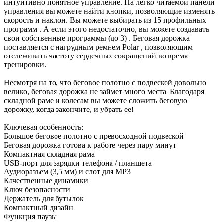
интуитивно понятное управление. На легко читаемой панели
управления вы можете найти кнопки, позволяющие изменять
скорость и наклон. Вы можете выбирать из 15 профильных
программ . А если этого недостаточно, вы можете создавать
свои собственные программы (до 3) . Беговая дорожка
поставляется с нагрудным ремнем Polar , позволяющим
отслеживать частоту сердечных сокращений во время
тренировки.
Несмотря на то, что беговое полотно с подвеской довольно
велико, беговая дорожка не займет много места. Благодаря
складной раме и колесам вы можете сложить беговую
дорожку, когда закончите, и убрать ее!
Ключевая особенность:
Большое беговое полотно с превосходной подвеской
Беговая дорожка готова к работе через пару минут
Компактная складная рама
USB-порт для зарядки телефона / планшета
Аудиоразъем (3,5 мм) и слот для MP3
Качественные динамики
Ключ безопасности
Держатель для бутылок
Компактный дизайн
Функция паузы