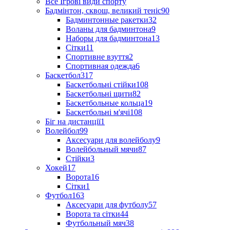
Все Ігрові види спорту
Бадмінтон, сквош, великий теніс
90
Бадминтонные ракетки
32
Воланы для бадминтона
9
Наборы для бадминтона
13
Сітки
11
Спортивне взуття
2
Спортивная одежда
6
Баскетбол
317
Баскетбольні стійки
108
Баскетбольні щити
82
Баскетбольные кольца
19
Баскетбольні м'ячі
108
Біг на дистанції
1
Волейбол
99
Аксесуари для волейболу
9
Волейбольный мячи
87
Стійки
3
Хокей
17
Ворота
16
Сітки
1
Футбол
163
Аксесуари для футболу
57
Ворота та сітки
44
Футбольный мяч
38