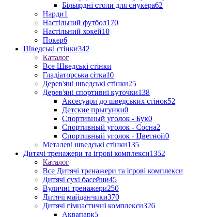
Більярдні столи для снукера
62
Нарди
1
Настільний футбол
170
Настільний хокей
10
Покер
6
Шведські стінки
342
Каталог
Все Шведські стінки
Гладіаторська сітка
10
Дерев'яні шведські стінки
25
Дерев'яні спортивні куточки
138
Аксесуари до шведських стінок
52
Детские прыгунки
0
Спортивный уголок - Бук
0
Спортивный уголок - Сосна
2
Спортивный уголок - Цветной
0
Металеві шведські стінки
135
Дитячі тренажери та ігрові комплекси
1352
Каталог
Все Дитячі тренажери та ігрові комплекси
Дитячі сухі басейни
45
Вуличні тренажери
250
Дитячі майданчики
370
Дитячі гімнастичні комплекси
326
Аквапарк
5