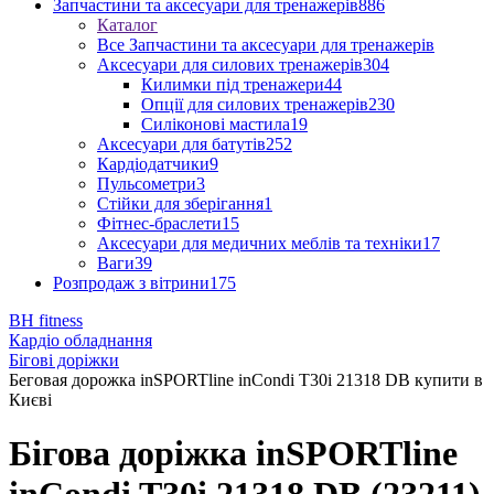
Запчастини та аксесуари для тренажерів
886
Каталог
Все Запчастини та аксесуари для тренажерів
Аксесуари для силових тренажерів
304
Килимки під тренажери
44
Опції для силових тренажерів
230
Силіконові мастила
19
Аксесуари для батутів
252
Кардіодатчики
9
Пульсометри
3
Стійки для зберігання
1
Фітнес-браслети
15
Аксесуари для медичних меблів та техніки
17
Ваги
39
Розпродаж з вітрини
175
BH fitness
Кардіо обладнання
Бігові доріжки
Беговая дорожка inSPORTline inCondi T30i 21318 DB купити в
Києві
Бігова доріжка inSPORTline