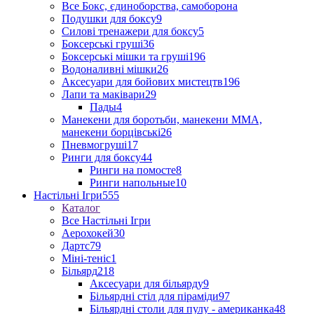
Все Бокс, єдиноборства, самоборона
Подушки для боксу
9
Силові тренажери для боксу
5
Боксерські груші
36
Боксерські мішки та груші
196
Водоналивні мішки
26
Аксесуари для бойових мистецтв
196
Лапи та маківари
29
Пады
4
Манекени для боротьби, манекени ММА,
манекени борцівські
26
Пневмогруші
17
Ринги для боксу
44
Ринги на помосте
8
Ринги напольные
10
Настільні Ігри
555
Каталог
Все Настільні Ігри
Аерохокей
30
Дартс
79
Міні-теніс
1
Більярд
218
Аксесуари для більярду
9
Більярдні стіл для піраміди
97
Більярдні столи для пулу - американка
48