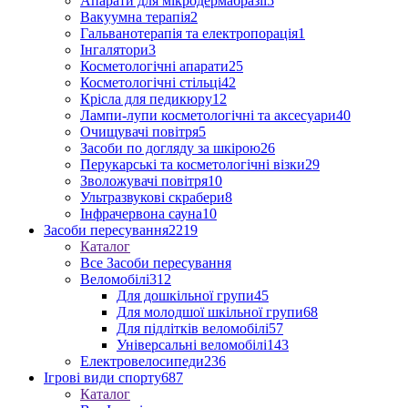
Апарати для мікродермабразії
5
Вакуумна терапія
2
Гальванотерапія та електропорація
1
Інгалятори
3
Косметологічні апарати
25
Косметологічні стільці
42
Крісла для педикюру
12
Лампи-лупи косметологічні та аксесуари
40
Очищувачі повітря
5
Засоби по догляду за шкірою
26
Перукарські та косметологічні візки
29
Зволожувачі повітря
10
Ультразвукові скрабери
8
Інфрачервона сауна
10
Засоби пересування
2219
Каталог
Все Засоби пересування
Веломобілі
312
Для дошкільної групи
45
Для молодшої шкільної групи
68
Для підлітків веломобілі
57
Універсальні веломобілі
143
Електровелосипеди
236
Ігрові види спорту
687
Каталог