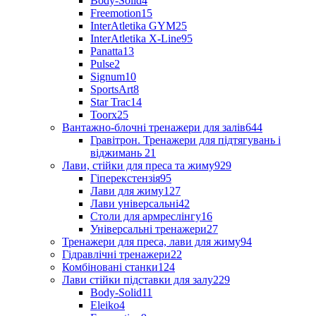
Body-Solid
4
Freemotion
15
InterAtletika GYM
25
InterAtletika X-Line
95
Panatta
13
Pulse
2
Signum
10
SportsArt
8
Star Trac
14
Toorx
25
Вантажно-блочні тренажери для залів
644
Гравітрон. Тренажери для підтягувань і
віджимань
21
Лави, стійки для преса та жиму
929
Гіперекстензія
95
Лави для жиму
127
Лави універсальні
42
Столи для армреслінгу
16
Універсальні тренажери
27
Тренажери для преса, лави для жиму
94
Гідравлічні тренажери
22
Комбіновані станки
124
Лави стійки підставки для залу
229
Body-Solid
11
Eleiko
4