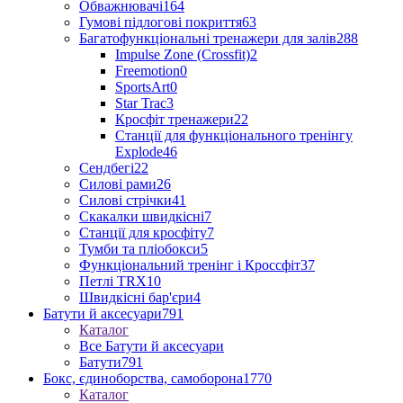
Обважнювачі
164
Гумові підлогові покриття
63
Багатофункціональні тренажери для залів
288
Impulse Zone (Crossfit)
2
Freemotion
0
SportsArt
0
Star Trac
3
Кросфіт тренажери
22
Станції для функціонального тренінгу
Explode
46
Сендбегі
22
Силові рами
26
Силові стрічки
41
Скакалки швидкісні
7
Станції для кросфіту
7
Тумби та пліобокси
5
Функціональний тренінг і Кроссфіт
37
Петлі TRX
10
Швидкісні бар'єри
4
Батути й аксесуари
791
Каталог
Все Батути й аксесуари
Батути
791
Бокс, єдиноборства, самоборона
1770
Каталог