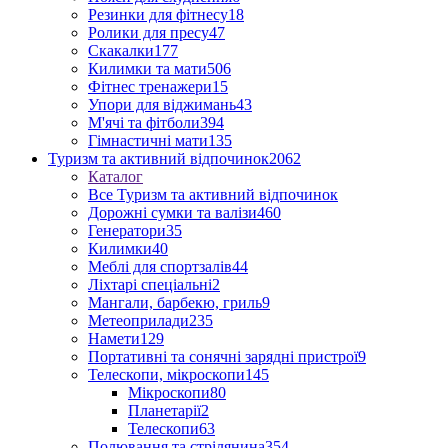
Резинки для фітнесу
18
Ролики для пресу
47
Скакалки
177
Килимки та мати
506
Фітнес тренажери
15
Упори для віджимань
43
М'ячі та фітболи
394
Гімнастичні мати
135
Туризм та активний відпочинок
2062
Каталог
Все Туризм та активний відпочинок
Дорожні сумки та валізи
460
Генератори
35
Килимки
40
Меблі для спортзалів
44
Ліхтарі спеціальні
2
Мангали, барбекю, гриль
9
Метеоприлади
235
Намети
129
Портативні та сонячні зарядні пристрої
9
Телескопи, мікроскопи
145
Мікроскопи
80
Планетарії
2
Телескопи
63
Полювання та стрілянина
354