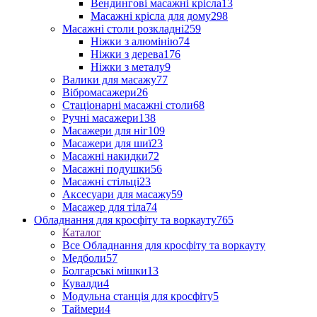
Вендингові масажні крісла
13
Масажні крісла для дому
298
Масажні столи розкладні
259
Ніжки з алюмінію
74
Ніжки з дерева
176
Ніжки з металу
9
Валики для масажу
77
Вібромасажери
26
Стаціонарні масажні столи
68
Ручні масажери
138
Масажери для ніг
109
Масажери для шиї
23
Масажні накидки
72
Масажні подушки
56
Масажні стільці
23
Аксесуари для масажу
59
Масажер для тіла
74
Обладнання для кросфіту та воркауту
765
Каталог
Все Обладнання для кросфіту та воркауту
Медболи
57
Болгарські мішки
13
Кувалди
4
Модульна станція для кросфіту
5
Таймери
4