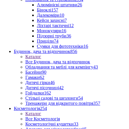
Алюмінієві штативи
26
Біноклі
157
Далекоміри
10
Кейси захисні
7
Ліхтарі тактичні
12
Монокуляри
16
Підзорні труби
36
Приціли
74
Сумки для фототехніки
16
Будинок, дача та відпочинок
856
Каталог
Все Будинок, дача та відпочинок
Обладнання та меблі для кемпінгу
43
Басейни
90
Гамаки
62
Дитячі гірки
46
Дитячі пісочниці
42
Гойдалки
162
Стільці садові та шезлонги
54
Тренажери для відкритого повітря
357
Косметологія
254
Каталог
Все Косметологія
Косметологічні кушетки
33