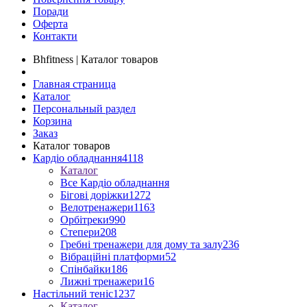
Поради
Оферта
Контакти
Bhfitness | Каталог товаров
Главная страница
Каталог
Персональный раздел
Корзина
Заказ
Каталог товаров
Кардіо обладнання
4118
Каталог
Все Кардіо обладнання
Бігові доріжки
1272
Велотренажери
1163
Орбітреки
990
Степери
208
Гребні тренажери для дому та залу
236
Вібраційні платформи
52
Спінбайки
186
Лижні тренажери
16
Настільний теніс
1237
Каталог