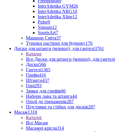
Freemotion
9
InterAtletika GYM
26
InterAtletika NRG
10
InterAtletika Xline
12
Pulse
9
Signum
12
SportsArt
7
Машини Сміта
37
Турніки настінні для будинку
176
Диски для штанги (млинці), для гантелі
3761
Каталог
Все Диски для штанги (млинці), для гантелі
Диски
566
Гантелі
1365
Грифи
416
Штанги
437
Гирі
293
Замки для грифів
66
Набори лава та штанга
44
Опції до тренажерів
287
Підставки та стійки для дисків
287
Масаж
1318
Каталог
Все Масаж
Масажні крісла
314