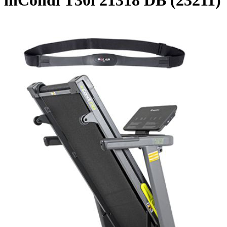
inCondi T30i 21318 DB (23211)