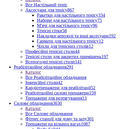
Все Настільний теніс
Аксесуари для тенісу
867
Ракетки для настільного тенісу
334
Набори для настільного тенісу
75
М'ячі для настільного тенісу
96
Тенісні сітки
58
Накладки аерозолі та інші аксесуари
192
Гармати для настільного тенісу
12
Чохли для тенісних столів
12
Професійні тенісні столи
44
Тенісні столи для закритих приміщень
197
Всепогодні тенісні столи
141
Реабілітаційне обладнання
291
Каталог
Все Реабілітаційне обладнання
Інверсійні столи
42
Кардіотренажери для реабілітації
52
Реабілітаційні силові тренажери
159
Тренажери для розтягування
13
Силове обладнання
3630
Каталог
Все Силове обладнання
Фітнес станції для дому та залу
301
Тренажери на вільних вагах
1087