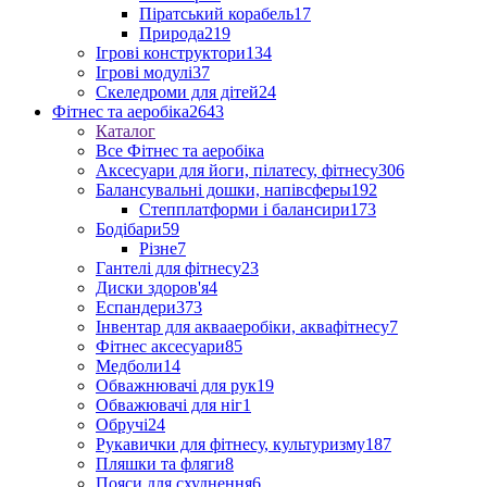
Піратський корабель
17
Природа
219
Ігрові конструктори
134
Ігрові модулі
37
Скеледроми для дітей
24
Фітнес та аеробіка
2643
Каталог
Все Фітнес та аеробіка
Аксесуари для йоги, пілатесу, фітнесу
306
Балансувальні дошки, напівсферы
192
Степплатформи і балансири
173
Бодібари
59
Різне
7
Гантелі для фітнесу
23
Диски здоров'я
4
Еспандери
373
Інвентар для аквааеробіки, аквафітнесу
7
Фітнес аксесуари
85
Медболи
14
Обважнювачі для рук
19
Обважювачі для ніг
1
Обручі
24
Рукавички для фітнесу, культуризму
187
Пляшки та фляги
8
Пояси для схуднення
6