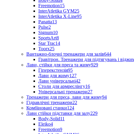
Body-Solid
4
Freemotion
15
InterAtletika GYM
25
InterAtletika X-Line
95
Panatta
13
Pulse
2
Signum
10
SportsArt
8
Star Trac
14
Toorx
25
Вантажно-блочні тренажери для залів
644
Гравітрон. Тренажери для підтягувань і відж
Лави, стійки для преса та жиму
929
Гіперекстензія
95
Лави для жиму
127
Лави універсальні
42
Столи для армреслінгу
16
Універсальні тренажери
27
Тренажери для преса, лави для жиму
94
Гідравлічні тренажери
22
Комбіновані станки
124
Лави стійки підставки для залу
229
Body-Solid
11
Eleiko
4
Freemotion
9