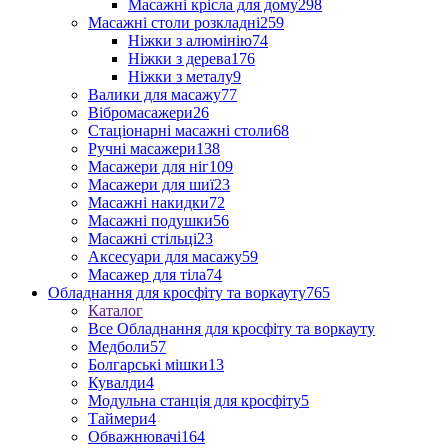
Масажні крісла для дому
298
Масажні столи розкладні
259
Ніжки з алюмінію
74
Ніжки з дерева
176
Ніжки з металу
9
Валики для масажу
77
Вібромасажери
26
Стаціонарні масажні столи
68
Ручні масажери
138
Масажери для ніг
109
Масажери для шиї
23
Масажні накидки
72
Масажні подушки
56
Масажні стільці
23
Аксесуари для масажу
59
Масажер для тіла
74
Обладнання для кросфіту та воркауту
765
Каталог
Все Обладнання для кросфіту та воркауту
Медболи
57
Болгарські мішки
13
Кувалди
4
Модульна станція для кросфіту
5
Таймери
4
Обважнювачі
164