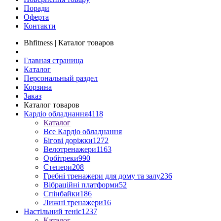
Поради
Оферта
Контакти
Bhfitness | Каталог товаров
Главная страница
Каталог
Персональный раздел
Корзина
Заказ
Каталог товаров
Кардіо обладнання
4118
Каталог
Все Кардіо обладнання
Бігові доріжки
1272
Велотренажери
1163
Орбітреки
990
Степери
208
Гребні тренажери для дому та залу
236
Вібраційні платформи
52
Спінбайки
186
Лижні тренажери
16
Настільний теніс
1237
Каталог