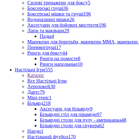
Силові тренажери для боксу
5
Боксерські груші
36
Боксерські мішки та груші
196
Водоналивні мішки
26
Аксесуари для бойових мистецтв
196
Лапи та маківари
29
Пады
4
Манекени для боротьби, манекени ММА, манекени 
Пневмогруші
17
Ринги для боксу
44
Ринги на помосте
8
Ринги напольные
10
Настільні Ігри
555
Каталог
Все Настільні Ігри
Аерохокей
30
Дартс
79
Міні-теніс
1
Більярд
218
Аксесуари для більярду
9
Більярдні стіл для піраміди
97
Більярдні столи для пулу - американка
48
Більярдні столи для снукера
62
Нарди
1
Настільний футбол
170