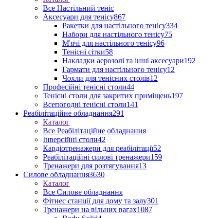
Все Настільний теніс
Аксесуари для тенісу
867
Ракетки для настільного тенісу
334
Набори для настільного тенісу
75
М'ячі для настільного тенісу
96
Тенісні сітки
58
Накладки аерозолі та інші аксесуари
192
Гармати для настільного тенісу
12
Чохли для тенісних столів
12
Професійні тенісні столи
44
Тенісні столи для закритих приміщень
197
Всепогодні тенісні столи
141
Реабілітаційне обладнання
291
Каталог
Все Реабілітаційне обладнання
Інверсійні столи
42
Кардіотренажери для реабілітації
52
Реабілітаційні силові тренажери
159
Тренажери для розтягування
13
Силове обладнання
3630
Каталог
Все Силове обладнання
Фітнес станції для дому та залу
301
Тренажери на вільних вагах
1087