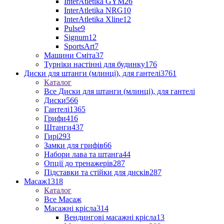
InterAtletika GYM
26
InterAtletika NRG
10
InterAtletika Xline
12
Pulse
9
Signum
12
SportsArt
7
Машини Сміта
37
Турніки настінні для будинку
176
Диски для штанги (млинці), для гантелі
3761
Каталог
Все Диски для штанги (млинці), для гантелі
Диски
566
Гантелі
1365
Грифи
416
Штанги
437
Гирі
293
Замки для грифів
66
Набори лава та штанга
44
Опції до тренажерів
287
Підставки та стійки для дисків
287
Масаж
1318
Каталог
Все Масаж
Масажні крісла
314
Вендингові масажні крісла
13