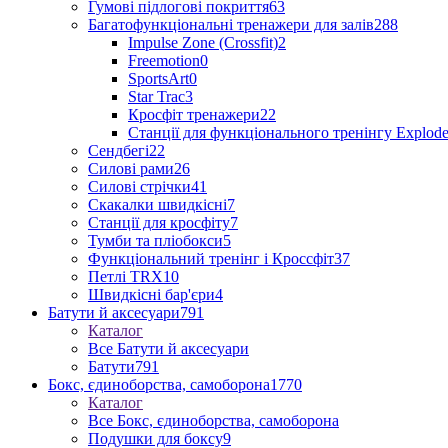
Гумові підлогові покриття
63
Багатофункціональні тренажери для залів
288
Impulse Zone (Crossfit)
2
Freemotion
0
SportsArt
0
Star Trac
3
Кросфіт тренажери
22
Станції для функціонального тренінгу Explod
Сендбегі
22
Силові рами
26
Силові стрічки
41
Скакалки швидкісні
7
Станції для кросфіту
7
Тумби та пліобокси
5
Функціональний тренінг і Кроссфіт
37
Петлі TRX
10
Швидкісні бар'єри
4
Батути й аксесуари
791
Каталог
Все Батути й аксесуари
Батути
791
Бокс, єдиноборства, самоборона
1770
Каталог
Все Бокс, єдиноборства, самоборона
Подушки для боксу
9