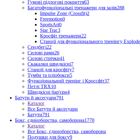
Гумові підлогові покриття
63
Багатофункціональні тренажери для залів
288
Impulse Zone (Crossfit)
2
Freemotion
0
SportsArt
0
Star Trac
3
Кросфіт тренажери
22
Станції для функціонального тренінгу Explod
Сендбегі
22
Силові рами
26
Силові стрічки
41
Скакалки швидкісні
7
Станції для кросфіту
7
Тумби та пліобокси
5
Функціональний тренінг і Кроссфіт
37
Петлі TRX
10
Швидкісні бар'єри
4
Батути й аксесуари
791
Каталог
Все Батути й аксесуари
Батути
791
Бокс, єдиноборства, самоборона
1770
Каталог
Все Бокс, єдиноборства, самоборона
Подушки для боксу
9