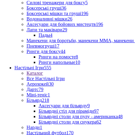
Силові тренажери для боксу
5
Боксерські груші
36
Боксерські мішки та груші
196
Водоналивні мішки
26
Аксесуари для бойових мистецтв
196
Лапи та маківари
29
Пады
4
Манекени для боротьби, манекени ММА, манекени 
Пневмогруші
17
Ринги для боксу
44
Ринги на помосте
8
Ринги напольные
10
Настільні Ігри
555
Каталог
Все Настільні Ігри
Аерохокей
30
Дартс
79
Міні-теніс
1
Більярд
218
Аксесуари для більярду
9
Більярдні стіл для піраміди
97
Більярдні столи для пулу - американка
48
Більярдні столи для снукера
62
Нарди
1
Настільний футбол
170