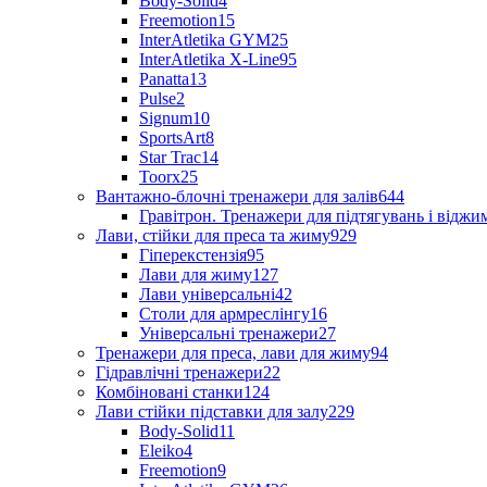
Body-Solid
4
Freemotion
15
InterAtletika GYM
25
InterAtletika X-Line
95
Panatta
13
Pulse
2
Signum
10
SportsArt
8
Star Trac
14
Toorx
25
Вантажно-блочні тренажери для залів
644
Гравітрон. Тренажери для підтягувань і відж
Лави, стійки для преса та жиму
929
Гіперекстензія
95
Лави для жиму
127
Лави універсальні
42
Столи для армреслінгу
16
Універсальні тренажери
27
Тренажери для преса, лави для жиму
94
Гідравлічні тренажери
22
Комбіновані станки
124
Лави стійки підставки для залу
229
Body-Solid
11
Eleiko
4
Freemotion
9