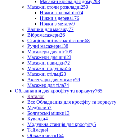
Масажні крісла для дому
298
Масажні столи розкладні
259
Ніжки з алюмінію
74
Ніжки з дерева
176
Ніжки з металу
9
Валики для масажу
77
Вібромасажери
26
Стаціонарні масажні столи
68
Ручні масажери
138
Масажери для ніг
109
Масажери для шиї
23
Масажні накидки
72
Масажні подушки
56
Масажні стільці
23
Аксесуари для масажу
59
Масажер для тіла
74
Обладнання для кросфіту та воркауту
765
Каталог
Все Обладнання для кросфіту та воркауту
Медболи
57
Болгарські мішки
13
Кувалди
4
Модульна станція для кросфіту
5
Таймери
4
Обважнювачі
164