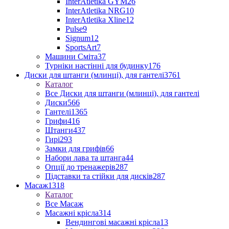
InterAtletika GYM
26
InterAtletika NRG
10
InterAtletika Xline
12
Pulse
9
Signum
12
SportsArt
7
Машини Сміта
37
Турніки настінні для будинку
176
Диски для штанги (млинці), для гантелі
3761
Каталог
Все Диски для штанги (млинці), для гантелі
Диски
566
Гантелі
1365
Грифи
416
Штанги
437
Гирі
293
Замки для грифів
66
Набори лава та штанга
44
Опції до тренажерів
287
Підставки та стійки для дисків
287
Масаж
1318
Каталог
Все Масаж
Масажні крісла
314
Вендингові масажні крісла
13