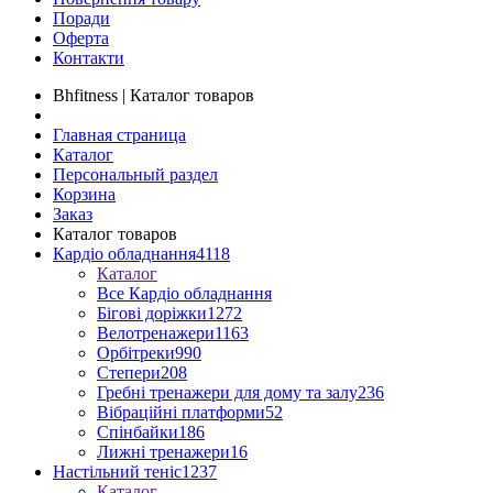
Поради
Оферта
Контакти
Bhfitness | Каталог товаров
Главная страница
Каталог
Персональный раздел
Корзина
Заказ
Каталог товаров
Кардіо обладнання
4118
Каталог
Все Кардіо обладнання
Бігові доріжки
1272
Велотренажери
1163
Орбітреки
990
Степери
208
Гребні тренажери для дому та залу
236
Вібраційні платформи
52
Спінбайки
186
Лижні тренажери
16
Настільний теніс
1237
Каталог