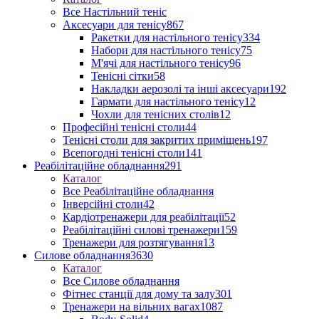
Все Настільний теніс
Аксесуари для тенісу
867
Ракетки для настільного тенісу
334
Набори для настільного тенісу
75
М'ячі для настільного тенісу
96
Тенісні сітки
58
Накладки аерозолі та інші аксесуари
192
Гармати для настільного тенісу
12
Чохли для тенісних столів
12
Професійні тенісні столи
44
Тенісні столи для закритих приміщень
197
Всепогодні тенісні столи
141
Реабілітаційне обладнання
291
Каталог
Все Реабілітаційне обладнання
Інверсійні столи
42
Кардіотренажери для реабілітації
52
Реабілітаційні силові тренажери
159
Тренажери для розтягування
13
Силове обладнання
3630
Каталог
Все Силове обладнання
Фітнес станції для дому та залу
301
Тренажери на вільних вагах
1087