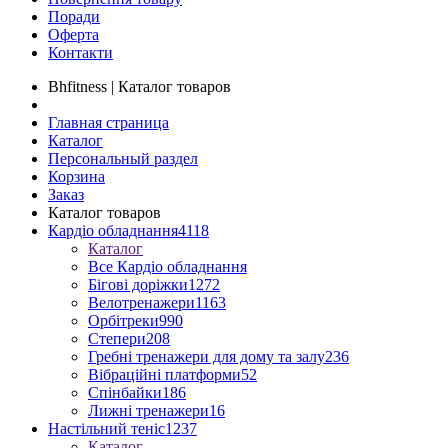
Поради
Оферта
Контакти
Bhfitness | Каталог товаров
Главная страница
Каталог
Персональный раздел
Корзина
Заказ
Каталог товаров
Кардіо обладнання
4118
Каталог
Все Кардіо обладнання
Бігові доріжки
1272
Велотренажери
1163
Орбітреки
990
Степери
208
Гребні тренажери для дому та залу
236
Вібраційні платформи
52
Спінбайки
186
Лижні тренажери
16
Настільний теніс
1237
Каталог