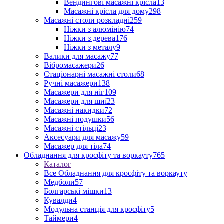
Вендингові масажні крісла
13
Масажні крісла для дому
298
Масажні столи розкладні
259
Ніжки з алюмінію
74
Ніжки з дерева
176
Ніжки з металу
9
Валики для масажу
77
Вібромасажери
26
Стаціонарні масажні столи
68
Ручні масажери
138
Масажери для ніг
109
Масажери для шиї
23
Масажні накидки
72
Масажні подушки
56
Масажні стільці
23
Аксесуари для масажу
59
Масажер для тіла
74
Обладнання для кросфіту та воркауту
765
Каталог
Все Обладнання для кросфіту та воркауту
Медболи
57
Болгарські мішки
13
Кувалди
4
Модульна станція для кросфіту
5
Таймери
4