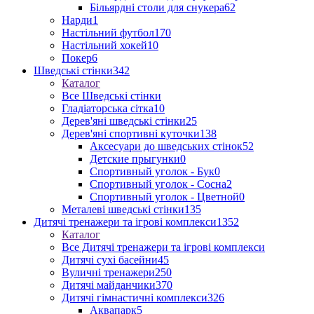
Більярдні столи для снукера
62
Нарди
1
Настільний футбол
170
Настільний хокей
10
Покер
6
Шведські стінки
342
Каталог
Все Шведські стінки
Гладіаторська сітка
10
Дерев'яні шведські стінки
25
Дерев'яні спортивні куточки
138
Аксесуари до шведських стінок
52
Детские прыгунки
0
Спортивный уголок - Бук
0
Спортивный уголок - Сосна
2
Спортивный уголок - Цветной
0
Металеві шведські стінки
135
Дитячі тренажери та ігрові комплекси
1352
Каталог
Все Дитячі тренажери та ігрові комплекси
Дитячі сухі басейни
45
Вуличні тренажери
250
Дитячі майданчики
370
Дитячі гімнастичні комплекси
326
Аквапарк
5