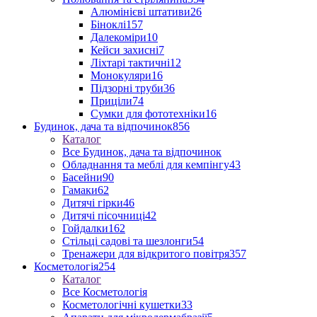
Алюмінієві штативи
26
Біноклі
157
Далекоміри
10
Кейси захисні
7
Ліхтарі тактичні
12
Монокуляри
16
Підзорні труби
36
Приціли
74
Сумки для фототехніки
16
Будинок, дача та відпочинок
856
Каталог
Все Будинок, дача та відпочинок
Обладнання та меблі для кемпінгу
43
Басейни
90
Гамаки
62
Дитячі гірки
46
Дитячі пісочниці
42
Гойдалки
162
Стільці садові та шезлонги
54
Тренажери для відкритого повітря
357
Косметологія
254
Каталог
Все Косметологія
Косметологічні кушетки
33