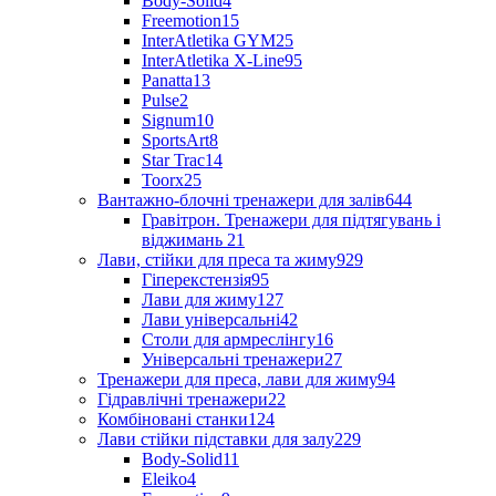
Body-Solid
4
Freemotion
15
InterAtletika GYM
25
InterAtletika X-Line
95
Panatta
13
Pulse
2
Signum
10
SportsArt
8
Star Trac
14
Toorx
25
Вантажно-блочні тренажери для залів
644
Гравітрон. Тренажери для підтягувань і
віджимань
21
Лави, стійки для преса та жиму
929
Гіперекстензія
95
Лави для жиму
127
Лави універсальні
42
Столи для армреслінгу
16
Універсальні тренажери
27
Тренажери для преса, лави для жиму
94
Гідравлічні тренажери
22
Комбіновані станки
124
Лави стійки підставки для залу
229
Body-Solid
11
Eleiko
4