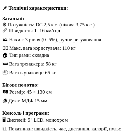
📌 Технічні характеристики:
Загальні:
⚙️ Потужність: DC 2,5 к.с. (пікова 3,75 к.с.)
📏 Швидкість: 1–16 км/год
⛰️ Нахил: 3 рівня (0–5%), ручне регулювання
🏋️‍♀️ Макс. вага користувача: 110 кг
🏠 Тип рами: складна
🛏️ Вага тренажера: 58 кг
📦 Вага в упаковці: 65 кг
Бігове полотно:
🛤️ Розмір: 45 × 130 см
🪵 Дека: МДФ 15 мм
Консоль і програми:
🖥️ Дисплей: 5" LCD, монохром
📊 Показники: швидкість, час, дистанція, калорії, пульс