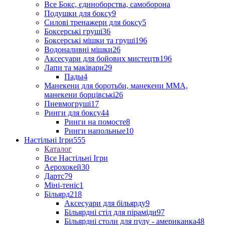
Все Бокс, єдиноборства, самоборона
Подушки для боксу
9
Силові тренажери для боксу
5
Боксерські груші
36
Боксерські мішки та груші
196
Водоналивні мішки
26
Аксесуари для бойових мистецтв
196
Лапи та маківари
29
Пады
4
Манекени для боротьби, манекени ММА,
манекени борцівські
26
Пневмогруші
17
Ринги для боксу
44
Ринги на помосте
8
Ринги напольные
10
Настільні Ігри
555
Каталог
Все Настільні Ігри
Аерохокей
30
Дартс
79
Міні-теніс
1
Більярд
218
Аксесуари для більярду
9
Більярдні стіл для піраміди
97
Більярдні столи для пулу - американка
48