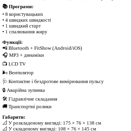
📚 Програми:
• 8 користувацьких
• 4 швидких швидкості
• 1 швидкий старт
• 1 спалювання жиру
Функції:
📲 Bluetooth + FitShow (Android/iOS)
🎧 MP3 + динаміки
📺 LCD TV
🌬️ Вентилятор
🩺 Контактне і бездротове вимірювання пульсу
🔒 Аварійна зупинка
🛠️ Гідравлічне складання
🚚 Транспортні ролики
Габарити:
📐 У розкладеному вигляді: 175 × 76 × 138 см
📐 У складеному вигляді: 108 × 76 × 145 см