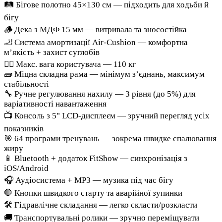
🛤️ Бігове полотно 45×130 см — підходить для ходьби й
бігу
🪵 Дека з МДФ 15 мм — витривала та зносостійка
🦶 Система амортизації Air-Cushion — комфортна
м’якість + захист суглобів
🏋️‍♂️ Макс. вага користувача — 110 кг
🧱 Міцна складна рама — мінімум з’єднань, максимум
стабільності
🔧 Ручне регулювання нахилу — 3 рівня (до 5%) для
варіативності навантаження
📺 Консоль з 5" LCD-дисплеєм — зручний перегляд усіх
показників
🎯 64 програми тренувань — зокрема швидке спалювання
жиру
📱 Bluetooth + додаток FitShow — синхронізація з
iOS/Android
🎧 Аудіосистема + MP3 — музика під час бігу
🛑 Кнопки швидкого старту та аварійної зупинки
🛠️ Гідравлічне складання — легко скласти/розкласти
🚚 Транспортувальні ролики — зручно переміщувати