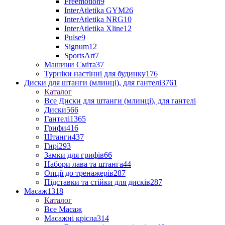
Freemotion
9
InterAtletika GYM
26
InterAtletika NRG
10
InterAtletika Xline
12
Pulse
9
Signum
12
SportsArt
7
Машини Сміта
37
Турніки настінні для будинку
176
Диски для штанги (млинці), для гантелі
3761
Каталог
Все Диски для штанги (млинці), для гантелі
Диски
566
Гантелі
1365
Грифи
416
Штанги
437
Гирі
293
Замки для грифів
66
Набори лава та штанга
44
Опції до тренажерів
287
Підставки та стійки для дисків
287
Масаж
1318
Каталог
Все Масаж
Масажні крісла
314