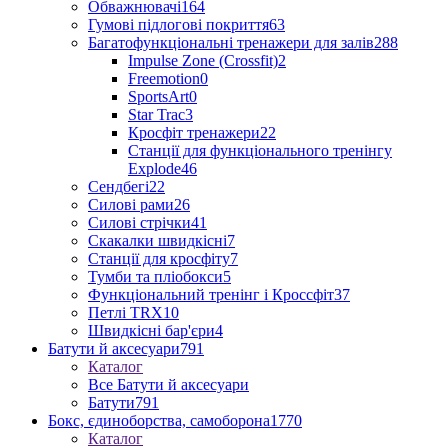
Обважнювачі
164
Гумові підлогові покриття
63
Багатофункціональні тренажери для залів
288
Impulse Zone (Crossfit)
2
Freemotion
0
SportsArt
0
Star Trac
3
Кросфіт тренажери
22
Станції для функціонального тренінгу
Explode
46
Сендбегі
22
Силові рами
26
Силові стрічки
41
Скакалки швидкісні
7
Станції для кросфіту
7
Тумби та пліобокси
5
Функціональний тренінг і Кроссфіт
37
Петлі TRX
10
Швидкісні бар'єри
4
Батути й аксесуари
791
Каталог
Все Батути й аксесуари
Батути
791
Бокс, єдиноборства, самоборона
1770
Каталог