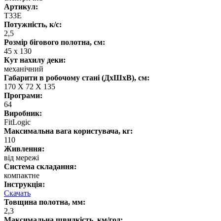
Артикул:
T33E
Потужність, к/с:
2,5
Розмір бігового полотна, см:
45 х 130
Кут нахилу деки:
механічний
Габарити в робочому стані (ДхШхВ), см:
170 X 72 X 135
Програми:
64
Виробник:
FitLogic
Максимальна вага користувача, кг:
110
Живлення:
від мережі
Система складання:
компактне
Інструкція:
Скачать
Товщина полотна, мм:
2,3
Максимальна швидкість, км/год: