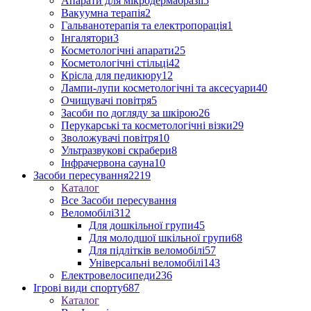
Апарати для мікродермабразії
5
Вакуумна терапія
2
Гальванотерапія та електропорація
1
Інгалятори
3
Косметологічні апарати
25
Косметологічні стільці
42
Крісла для педикюру
12
Лампи-лупи косметологічні та аксесуари
40
Очищувачі повітря
5
Засоби по догляду за шкірою
26
Перукарські та косметологічні візки
29
Зволожувачі повітря
10
Ультразвукові скрабери
8
Інфрачервона сауна
10
Засоби пересування
2219
Каталог
Все Засоби пересування
Веломобілі
312
Для дошкільної групи
45
Для молодшої шкільної групи
68
Для підлітків веломобілі
57
Універсальні веломобілі
143
Електровелосипеди
236
Ігрові види спорту
687
Каталог