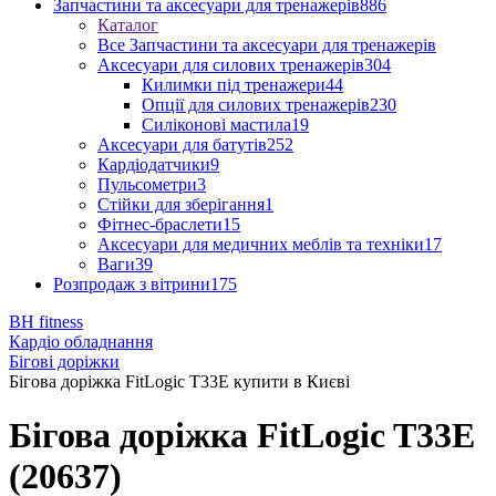
Запчастини та аксесуари для тренажерів
886
Каталог
Все Запчастини та аксесуари для тренажерів
Аксесуари для силових тренажерів
304
Килимки під тренажери
44
Опції для силових тренажерів
230
Силіконові мастила
19
Аксесуари для батутів
252
Кардіодатчики
9
Пульсометри
3
Стійки для зберігання
1
Фітнес-браслети
15
Аксесуари для медичних меблів та техніки
17
Ваги
39
Розпродаж з вітрини
175
BH fitness
Кардіо обладнання
Бігові доріжки
Бігова доріжка FitLogic T33E купити в Києві
Бігова доріжка FitLogic T33E
(20637)