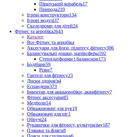
Піратський корабель
17
Природа
219
Ігрові конструктори
134
Ігрові модулі
37
Скеледроми для дітей
24
Фітнес та аеробіка
2643
Каталог
Все Фітнес та аеробіка
Аксесуари для йоги, пілатесу, фітнесу
306
Балансувальні дошки, напівсферы
192
Степплатформи і балансири
173
Бодібари
59
Різне
7
Гантелі для фітнесу
23
Диски здоров'я
4
Еспандери
373
Інвентар для аквааеробіки, аквафітнесу
7
Фітнес аксесуари
85
Медболи
14
Обважнювачі для рук
19
Обважювачі для ніг
1
Обручі
24
Рукавички для фітнесу, культуризму
187
Пляшки та фляги
8
Пояси для схуднення
6