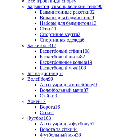
Все Ігрові види спорту
Бадмінтон, сквош, великий теніс
90
Бадминтонные ракетки
32
Воланы для бадминтона
9
Наборы для бадминтона
13
Сітки
11
Спортивне взуття
2
Спортивная одежда
6
Баскетбол
317
Баскетбольні стійки
108
Баскетбольні щити
82
Баскетбольные кольца
19
Баскетбольні м'ячі
108
Біг на дистанції
1
Волейбол
99
Аксесуари для волейболу
9
Волейбольный мячи
87
Стійки
3
Хокей
17
Ворота
16
Сітки
1
Футбол
163
Аксесуари для футболу
57
Ворота та сітки
44
Футбольный мяч
38