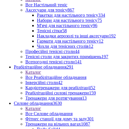
Все Настільний теніс
Аксесуари для тенісу
867
Ракетки для настільного тенісу
334
Набори для настільного тенісу
75
М'ячі для настільного тенісу
96
Тенісні сітки
58
Накладки аерозолі та інші аксесуари
192
Гармати для настільного тенісу
12
Чохли для тенісних столів
12
Професійні тенісні столи
44
Тенісні столи для закритих приміщень
197
Всепогодні тенісні столи
141
Реабілітаційне обладнання
291
Каталог
Все Реабілітаційне обладнання
Інверсійні столи
42
Кардіотренажери для реабілітації
52
Реабілітаційні силові тренажери
159
Тренажери для розтягування
13
Силове обладнання
3630
Каталог
Все Силове обладнання
Фітнес станції для дому та залу
301
Тренажери на вільних вагах
1087