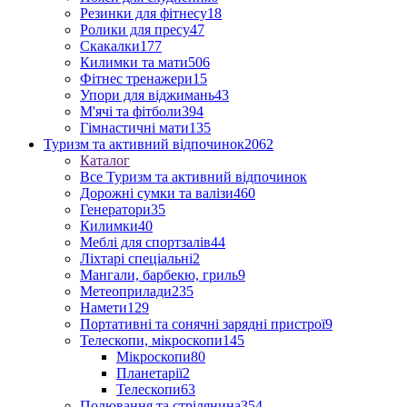
Резинки для фітнесу
18
Ролики для пресу
47
Скакалки
177
Килимки та мати
506
Фітнес тренажери
15
Упори для віджимань
43
М'ячі та фітболи
394
Гімнастичні мати
135
Туризм та активний відпочинок
2062
Каталог
Все Туризм та активний відпочинок
Дорожні сумки та валізи
460
Генератори
35
Килимки
40
Меблі для спортзалів
44
Ліхтарі спеціальні
2
Мангали, барбекю, гриль
9
Метеоприлади
235
Намети
129
Портативні та сонячні зарядні пристрої
9
Телескопи, мікроскопи
145
Мікроскопи
80
Планетарії
2
Телескопи
63
Полювання та стрілянина
354