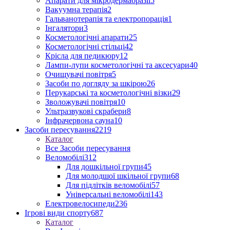
Апарати для мікродермабразії
5
Вакуумна терапія
2
Гальванотерапія та електропорація
1
Інгалятори
3
Косметологічні апарати
25
Косметологічні стільці
42
Крісла для педикюру
12
Лампи-лупи косметологічні та аксесуари
40
Очищувачі повітря
5
Засоби по догляду за шкірою
26
Перукарські та косметологічні візки
29
Зволожувачі повітря
10
Ультразвукові скрабери
8
Інфрачервона сауна
10
Засоби пересування
2219
Каталог
Все Засоби пересування
Веломобілі
312
Для дошкільної групи
45
Для молодшої шкільної групи
68
Для підлітків веломобілі
57
Універсальні веломобілі
143
Електровелосипеди
236
Ігрові види спорту
687
Каталог