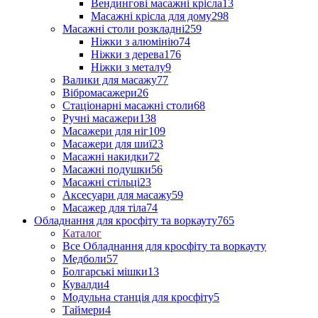
Вендингові масажні крісла
13
Масажні крісла для дому
298
Масажні столи розкладні
259
Ніжки з алюмінію
74
Ніжки з дерева
176
Ніжки з металу
9
Валики для масажу
77
Вібромасажери
26
Стаціонарні масажні столи
68
Ручні масажери
138
Масажери для ніг
109
Масажери для шиї
23
Масажні накидки
72
Масажні подушки
56
Масажні стільці
23
Аксесуари для масажу
59
Масажер для тіла
74
Обладнання для кросфіту та воркауту
765
Каталог
Все Обладнання для кросфіту та воркауту
Медболи
57
Болгарські мішки
13
Кувалди
4
Модульна станція для кросфіту
5
Таймери
4