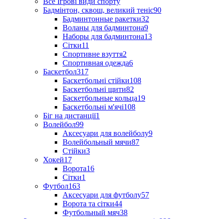
Все Ігрові види спорту
Бадмінтон, сквош, великий теніс
90
Бадминтонные ракетки
32
Воланы для бадминтона
9
Наборы для бадминтона
13
Сітки
11
Спортивне взуття
2
Спортивная одежда
6
Баскетбол
317
Баскетбольні стійки
108
Баскетбольні щити
82
Баскетбольные кольца
19
Баскетбольні м'ячі
108
Біг на дистанції
1
Волейбол
99
Аксесуари для волейболу
9
Волейбольный мячи
87
Стійки
3
Хокей
17
Ворота
16
Сітки
1
Футбол
163
Аксесуари для футболу
57
Ворота та сітки
44
Футбольный мяч
38