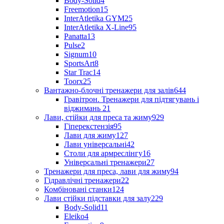
Body-Solid
4
Freemotion
15
InterAtletika GYM
25
InterAtletika X-Line
95
Panatta
13
Pulse
2
Signum
10
SportsArt
8
Star Trac
14
Toorx
25
Вантажно-блочні тренажери для залів
644
Гравітрон. Тренажери для підтягувань і
віджимань
21
Лави, стійки для преса та жиму
929
Гіперекстензія
95
Лави для жиму
127
Лави універсальні
42
Столи для армреслінгу
16
Універсальні тренажери
27
Тренажери для преса, лави для жиму
94
Гідравлічні тренажери
22
Комбіновані станки
124
Лави стійки підставки для залу
229
Body-Solid
11
Eleiko
4