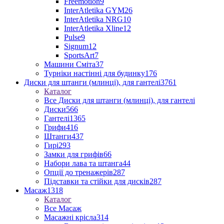
Freemotion
9
InterAtletika GYM
26
InterAtletika NRG
10
InterAtletika Xline
12
Pulse
9
Signum
12
SportsArt
7
Машини Сміта
37
Турніки настінні для будинку
176
Диски для штанги (млинці), для гантелі
3761
Каталог
Все Диски для штанги (млинці), для гантелі
Диски
566
Гантелі
1365
Грифи
416
Штанги
437
Гирі
293
Замки для грифів
66
Набори лава та штанга
44
Опції до тренажерів
287
Підставки та стійки для дисків
287
Масаж
1318
Каталог
Все Масаж
Масажні крісла
314