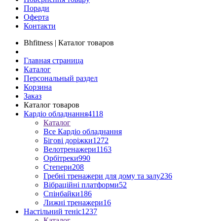
Поради
Оферта
Контакти
Bhfitness | Каталог товаров
Главная страница
Каталог
Персональный раздел
Корзина
Заказ
Каталог товаров
Кардіо обладнання
4118
Каталог
Все Кардіо обладнання
Бігові доріжки
1272
Велотренажери
1163
Орбітреки
990
Степери
208
Гребні тренажери для дому та залу
236
Вібраційні платформи
52
Спінбайки
186
Лижні тренажери
16
Настільний теніс
1237
Каталог