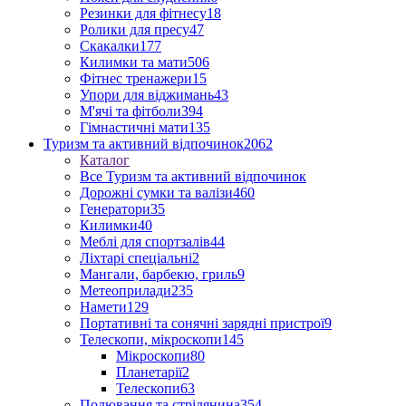
Резинки для фітнесу
18
Ролики для пресу
47
Скакалки
177
Килимки та мати
506
Фітнес тренажери
15
Упори для віджимань
43
М'ячі та фітболи
394
Гімнастичні мати
135
Туризм та активний відпочинок
2062
Каталог
Все Туризм та активний відпочинок
Дорожні сумки та валізи
460
Генератори
35
Килимки
40
Меблі для спортзалів
44
Ліхтарі спеціальні
2
Мангали, барбекю, гриль
9
Метеоприлади
235
Намети
129
Портативні та сонячні зарядні пристрої
9
Телескопи, мікроскопи
145
Мікроскопи
80
Планетарії
2
Телескопи
63
Полювання та стрілянина
354