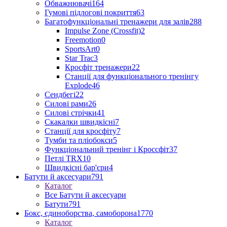
Обважнювачі
164
Гумові підлогові покриття
63
Багатофункціональні тренажери для залів
288
Impulse Zone (Crossfit)
2
Freemotion
0
SportsArt
0
Star Trac
3
Кросфіт тренажери
22
Станції для функціонального тренінгу
Explode
46
Сендбегі
22
Силові рами
26
Силові стрічки
41
Скакалки швидкісні
7
Станції для кросфіту
7
Тумби та пліобокси
5
Функціональний тренінг і Кроссфіт
37
Петлі TRX
10
Швидкісні бар'єри
4
Батути й аксесуари
791
Каталог
Все Батути й аксесуари
Батути
791
Бокс, єдиноборства, самоборона
1770
Каталог