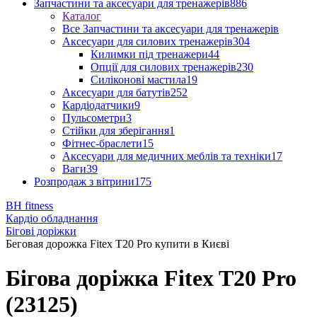
Запчастини та аксесуари для тренажерів
886
Каталог
Все Запчастини та аксесуари для тренажерів
Аксесуари для силових тренажерів
304
Килимки під тренажери
44
Опції для силових тренажерів
230
Силіконові мастила
19
Аксесуари для батутів
252
Кардіодатчики
9
Пульсометри
3
Стійки для зберігання
1
Фітнес-браслети
15
Аксесуари для медичних меблів та техніки
17
Ваги
39
Розпродаж з вітрини
175
BH fitness
Кардіо обладнання
Бігові доріжки
Беговая дорожка Fitex T20 Pro купити в Києві
Бігова доріжка Fitex T20 Pro
(23125)