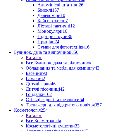
Алюмінієві штативи
26
Біноклі
157
Далекоміри
10
Кейси захисні
7
Ліхтарі тактичні
12
Монокуляри
16
Підзорні труби
36
Приціли
74
Сумки для фототехніки
16
Будинок, дача та відпочинок
856
Каталог
Все Будинок, дача та відпочинок
Обладнання та меблі для кемпінгу
43
Басейни
90
Гамаки
62
Дитячі гірки
46
Дитячі пісочниці
42
Гойдалки
162
Стільці садові та шезлонги
54
Тренажери для відкритого повітря
357
Косметологія
254
Каталог
Все Косметологія
Косметологічні кушетки
33