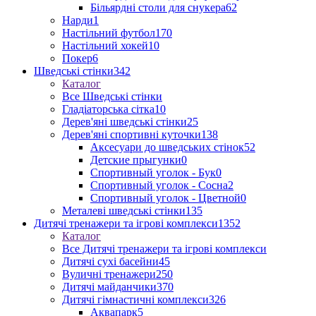
Більярдні столи для снукера
62
Нарди
1
Настільний футбол
170
Настільний хокей
10
Покер
6
Шведські стінки
342
Каталог
Все Шведські стінки
Гладіаторська сітка
10
Дерев'яні шведські стінки
25
Дерев'яні спортивні куточки
138
Аксесуари до шведських стінок
52
Детские прыгунки
0
Спортивный уголок - Бук
0
Спортивный уголок - Сосна
2
Спортивный уголок - Цветной
0
Металеві шведські стінки
135
Дитячі тренажери та ігрові комплекси
1352
Каталог
Все Дитячі тренажери та ігрові комплекси
Дитячі сухі басейни
45
Вуличні тренажери
250
Дитячі майданчики
370
Дитячі гімнастичні комплекси
326
Аквапарк
5