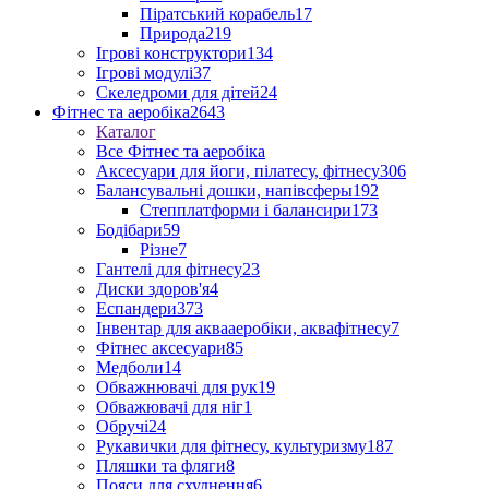
Піратський корабель
17
Природа
219
Ігрові конструктори
134
Ігрові модулі
37
Скеледроми для дітей
24
Фітнес та аеробіка
2643
Каталог
Все Фітнес та аеробіка
Аксесуари для йоги, пілатесу, фітнесу
306
Балансувальні дошки, напівсферы
192
Степплатформи і балансири
173
Бодібари
59
Різне
7
Гантелі для фітнесу
23
Диски здоров'я
4
Еспандери
373
Інвентар для аквааеробіки, аквафітнесу
7
Фітнес аксесуари
85
Медболи
14
Обважнювачі для рук
19
Обважювачі для ніг
1
Обручі
24
Рукавички для фітнесу, культуризму
187
Пляшки та фляги
8
Пояси для схуднення
6