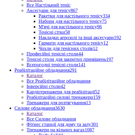
Все Настільний теніс
Аксесуари для тенісу
867
Ракетки для настільного тенісу
334
Набори для настільного тенісу
75
М'ячі для настільного тенісу
96
Тенісні сітки
58
Накладки аерозолі та інші аксесуари
192
Гармати для настільного тенісу
12
Чохли для тенісних столів
12
Професійні тенісні столи
44
Тенісні столи для закритих приміщень
197
Всепогодні тенісні столи
141
Реабілітаційне обладнання
291
Каталог
Все Реабілітаційне обладнання
Інверсійні столи
42
Кардіотренажери для реабілітації
52
Реабілітаційні силові тренажери
159
Тренажери для розтягування
13
Силове обладнання
3630
Каталог
Все Силове обладнання
Фітнес станції для дому та залу
301
Тренажери на вільних вагах
1087