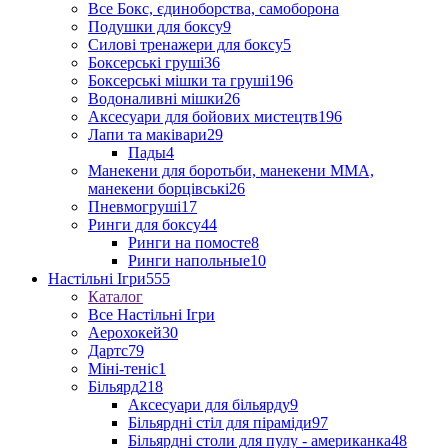
Все Бокс, єдиноборства, самоборона
Подушки для боксу
9
Силові тренажери для боксу
5
Боксерські груші
36
Боксерські мішки та груші
196
Водоналивні мішки
26
Аксесуари для бойових мистецтв
196
Лапи та маківари
29
Пады
4
Манекени для боротьби, манекени ММА,
манекени борцівські
26
Пневмогруші
17
Ринги для боксу
44
Ринги на помосте
8
Ринги напольные
10
Настільні Ігри
555
Каталог
Все Настільні Ігри
Аерохокей
30
Дартс
79
Міні-теніс
1
Більярд
218
Аксесуари для більярду
9
Більярдні стіл для піраміди
97
Більярдні столи для пулу - американка
48