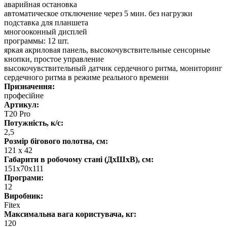
аварийная остановка
автоматическое отключение через 5 мин. без нагрузки
подставка для планшета
многооконный дисплей
программы: 12 шт.
яркая акриловая панель, высокочувствительные сенсорные
кнопки, простое управление
высокочувствительный датчик сердечного ритма, мониторинг
сердечного ритма в режиме реального времени
Призначення:
професійне
Артикул:
T20 Pro
Потужність, к/с:
2,5
Розмір бігового полотна, см:
121 х 42
Габарити в робочому стані (ДхШхВ), см:
151х70х111
Програми:
12
Виробник:
Fitex
Максимальна вага користувача, кг:
120