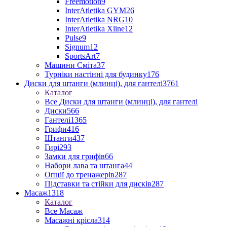
Freemotion
9
InterAtletika GYM
26
InterAtletika NRG
10
InterAtletika Xline
12
Pulse
9
Signum
12
SportsArt
7
Машини Сміта
37
Турніки настінні для будинку
176
Диски для штанги (млинці), для гантелі
3761
Каталог
Все Диски для штанги (млинці), для гантелі
Диски
566
Гантелі
1365
Грифи
416
Штанги
437
Гирі
293
Замки для грифів
66
Набори лава та штанга
44
Опції до тренажерів
287
Підставки та стійки для дисків
287
Масаж
1318
Каталог
Все Масаж
Масажні крісла
314