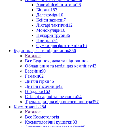
Алюмінієві штативи
26
Біноклі
157
Далекоміри
10
Кейси захисні
7
Ліхтарі тактичні
12
Монокуляри
16
Підзорні труби
36
Приціли
74
Сумки для фототехніки
16
Будинок, дача та відпочинок
856
Каталог
Все Будинок, дача та відпочинок
Обладнання та меблі для кемпінгу
43
Басейни
90
Гамаки
62
Дитячі гірки
46
Дитячі пісочниці
42
Гойдалки
162
Стільці садові та шезлонги
54
Тренажери для відкритого повітря
357
Косметологія
254
Каталог
Все Косметологія
Косметологічні кушетки
33