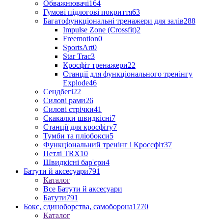
Обважнювачі
164
Гумові підлогові покриття
63
Багатофункціональні тренажери для залів
288
Impulse Zone (Crossfit)
2
Freemotion
0
SportsArt
0
Star Trac
3
Кросфіт тренажери
22
Станції для функціонального тренінгу
Explode
46
Сендбегі
22
Силові рами
26
Силові стрічки
41
Скакалки швидкісні
7
Станції для кросфіту
7
Тумби та пліобокси
5
Функціональний тренінг і Кроссфіт
37
Петлі TRX
10
Швидкісні бар'єри
4
Батути й аксесуари
791
Каталог
Все Батути й аксесуари
Батути
791
Бокс, єдиноборства, самоборона
1770
Каталог