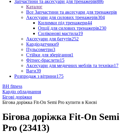
Запчастини та аксесуари для тренажерів
886
Каталог
Все Запчастини та аксесуари для тренажерів
Аксесуари для силових тренажерів
304
Килимки під тренажери
44
Опції для силових тренажерів
230
Силіконові мастила
19
Аксесуари для батутів
252
Кардіодатчики
9
Пульсометри
3
Стійки для зберігання
1
Фітнес-браслети
15
Аксесуари для медичних меблів та техніки
17
Ваги
39
Розпродаж з вітрини
175
BH fitness
Кардіо обладнання
Бігові доріжки
Бігова доріжка Fit-On Semi Pro купити в Києві
Бігова доріжка Fit-On Semi
Pro (23413)