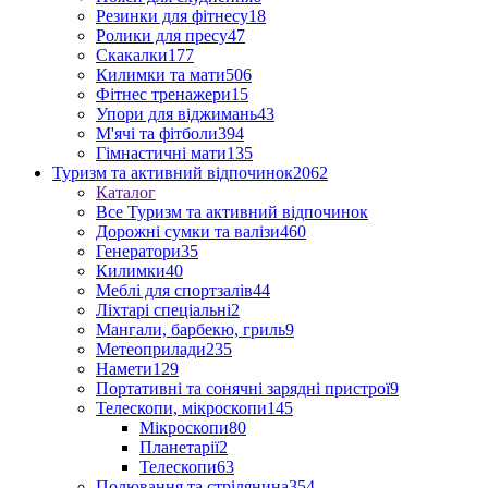
Резинки для фітнесу
18
Ролики для пресу
47
Скакалки
177
Килимки та мати
506
Фітнес тренажери
15
Упори для віджимань
43
М'ячі та фітболи
394
Гімнастичні мати
135
Туризм та активний відпочинок
2062
Каталог
Все Туризм та активний відпочинок
Дорожні сумки та валізи
460
Генератори
35
Килимки
40
Меблі для спортзалів
44
Ліхтарі спеціальні
2
Мангали, барбекю, гриль
9
Метеоприлади
235
Намети
129
Портативні та сонячні зарядні пристрої
9
Телескопи, мікроскопи
145
Мікроскопи
80
Планетарії
2
Телескопи
63
Полювання та стрілянина
354