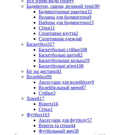
Все Ігрові види спорту
Бадмінтон, сквош, великий теніс
90
Бадминтонные ракетки
32
Воланы для бадминтона
9
Наборы для бадминтона
13
Сітки
11
Спортивне взуття
2
Спортивная одежда
6
Баскетбол
317
Баскетбольні стійки
108
Баскетбольні щити
82
Баскетбольные кольца
19
Баскетбольні м'ячі
108
Біг на дистанції
1
Волейбол
99
Аксесуари для волейболу
9
Волейбольный мячи
87
Стійки
3
Хокей
17
Ворота
16
Сітки
1
Футбол
163
Аксесуари для футболу
57
Ворота та сітки
44
Футбольный мяч
38