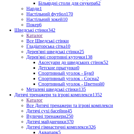
Більярдні столи для снукера
62
Нарди
1
Настільний футбол
170
Настільний хокей
10
Покер
6
Шведські стінки
342
Каталог
Все Шведські стінки
Гладіаторська сітка
10
Дерев'яні шведські стінки
25
Дерев'яні спортивні куточки
138
Аксесуари до шведських стінок
52
Детские прыгунки
0
Спортивный уголок - Бук
0
Спортивный уголок - Сосна
2
Спортивный уголок - Цветной
0
Металеві шведські стінки
135
Дитячі тренажери та ігрові комплекси
1352
Каталог
Все Дитячі тренажери та ігрові комплекси
Дитячі сухі басейни
45
Вуличні тренажери
250
Дитячі майданчики
370
Дитячі гімнастичні комплекси
326
Аквапарк
5