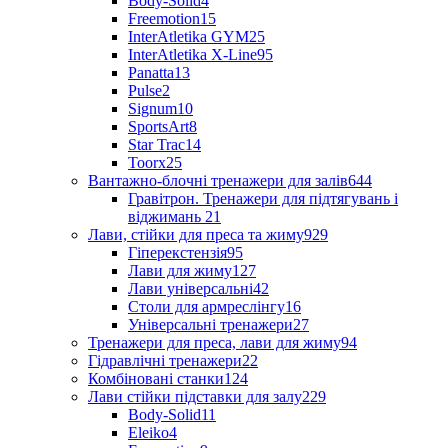
Body-Solid
4
Freemotion
15
InterAtletika GYM
25
InterAtletika X-Line
95
Panatta
13
Pulse
2
Signum
10
SportsArt
8
Star Trac
14
Toorx
25
Вантажно-блочні тренажери для залів
644
Гравітрон. Тренажери для підтягувань і
віджимань
21
Лави, стійки для преса та жиму
929
Гіперекстензія
95
Лави для жиму
127
Лави універсальні
42
Столи для армреслінгу
16
Універсальні тренажери
27
Тренажери для преса, лави для жиму
94
Гідравлічні тренажери
22
Комбіновані станки
124
Лави стійки підставки для залу
229
Body-Solid
11
Eleiko
4