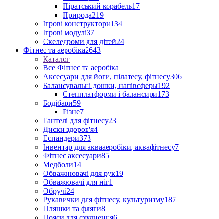
Піратський корабель
17
Природа
219
Ігрові конструктори
134
Ігрові модулі
37
Скеледроми для дітей
24
Фітнес та аеробіка
2643
Каталог
Все Фітнес та аеробіка
Аксесуари для йоги, пілатесу, фітнесу
306
Балансувальні дошки, напівсферы
192
Степплатформи і балансири
173
Бодібари
59
Різне
7
Гантелі для фітнесу
23
Диски здоров'я
4
Еспандери
373
Інвентар для аквааеробіки, аквафітнесу
7
Фітнес аксесуари
85
Медболи
14
Обважнювачі для рук
19
Обважювачі для ніг
1
Обручі
24
Рукавички для фітнесу, культуризму
187
Пляшки та фляги
8
Пояси для схуднення
6