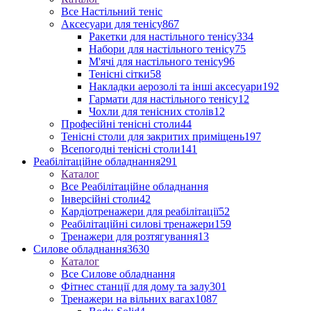
Все Настільний теніс
Аксесуари для тенісу
867
Ракетки для настільного тенісу
334
Набори для настільного тенісу
75
М'ячі для настільного тенісу
96
Тенісні сітки
58
Накладки аерозолі та інші аксесуари
192
Гармати для настільного тенісу
12
Чохли для тенісних столів
12
Професійні тенісні столи
44
Тенісні столи для закритих приміщень
197
Всепогодні тенісні столи
141
Реабілітаційне обладнання
291
Каталог
Все Реабілітаційне обладнання
Інверсійні столи
42
Кардіотренажери для реабілітації
52
Реабілітаційні силові тренажери
159
Тренажери для розтягування
13
Силове обладнання
3630
Каталог
Все Силове обладнання
Фітнес станції для дому та залу
301
Тренажери на вільних вагах
1087