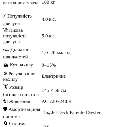
160 кг
вага користувача
⚡ Потужність
4,0 к.с.
двигуна
🚀 Пікова
потужність
5,0 к.с.
двигуна
🏎️ Діапазон
1,0–20 км/год
швидкостей
🏔️ Кут нахилу
0–15%
⚙️ Регулювання
Електричне
нахилу
🏋️ Розмір
145 × 58 см
бігового полотна
🔌 Живлення
AC 220–240 В
🛡️ Амортизаційна
Так, Jet Deck Patented System
система
🔄 Система
Так