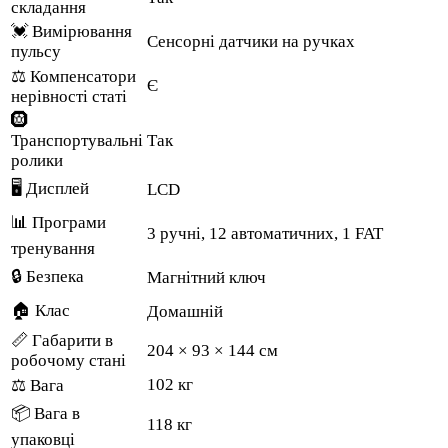
складання
💓 Вимірювання
Сенсорні датчики на ручках
пульсу
⚖️ Компенсатори
Є
нерівності статі
🛞
Транспортувальні
Так
ролики
🖥️ Дисплей
LCD
📊 Програми
3 ручні, 12 автоматичних, 1 FAT
тренування
🔒 Безпека
Магнітний ключ
🏠 Клас
Домашній
📏 Габарити в
204 × 93 × 144 см
робочому стані
102 кг
⚖️ Вага
📦 Вага в
118 кг
упаковці