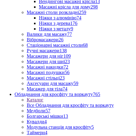
Вендингові масажні крісла
13
Масажні крісла для дому
298
Масажні столи розкладні
259
Ніжки з алюмінію
74
Ніжки з дерева
176
Ніжки з металу
9
Валики для масажу
77
Вібромасажери
26
Стаціонарні масажні столи
68
Ручні масажери
138
Масажери для ніг
109
Масажери для шиї
23
Масажні накидки
72
Масажні подушки
56
Масажні стільці
23
Аксесуари для масажу
59
Масажер для тіла
74
Обладнання для кросфіту та воркауту
765
Каталог
Все Обладнання для кросфіту та воркауту
Медболи
57
Болгарські мішки
13
Кувалди
4
Модульна станція для кросфіту
5
Таймери
4