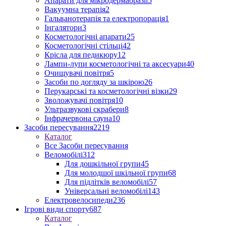
Апарати для мікродермабразії
5
Вакуумна терапія
2
Гальванотерапія та електропорація
1
Інгалятори
3
Косметологічні апарати
25
Косметологічні стільці
42
Крісла для педикюру
12
Лампи-лупи косметологічні та аксесуари
40
Очищувачі повітря
5
Засоби по догляду за шкірою
26
Перукарські та косметологічні візки
29
Зволожувачі повітря
10
Ультразвукові скрабери
8
Інфрачервона сауна
10
Засоби пересування
2219
Каталог
Все Засоби пересування
Веломобілі
312
Для дошкільної групи
45
Для молодшої шкільної групи
68
Для підлітків веломобілі
57
Універсальні веломобілі
143
Електровелосипеди
236
Ігрові види спорту
687
Каталог