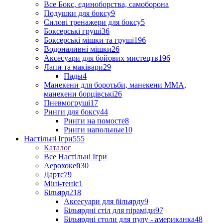
Все Бокс, єдиноборства, самоборона
Подушки для боксу
9
Силові тренажери для боксу
5
Боксерські груші
36
Боксерські мішки та груші
196
Водоналивні мішки
26
Аксесуари для бойових мистецтв
196
Лапи та маківари
29
Пады
4
Манекени для боротьби, манекени ММА,
манекени борцівські
26
Пневмогруші
17
Ринги для боксу
44
Ринги на помосте
8
Ринги напольные
10
Настільні Ігри
555
Каталог
Все Настільні Ігри
Аерохокей
30
Дартс
79
Міні-теніс
1
Більярд
218
Аксесуари для більярду
9
Більярдні стіл для піраміди
97
Більярдні столи для пулу - американка
48