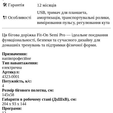
🛠️ Гарантія
12 місяців
USB, тримач для планшета,
🔌 Особливості
амортизація, транспортувальні ролики,
вимірювання пульсу, регулювання кута
Ця бігова доріжка Fit-On Semi Pro — ідеальне поєднання
функціональності, безпеки та сучасного дизайну для
домашніх тренувань та підтримки фізичної форми.
Призначення:
напівпрофесійне
Тип навантаження:
електрична
Артикул:
4323-0001
Потужність, к/с:
4
Розмір бігового полотна, см:
145х58
Габарити в робочому стані (ДхШхВ), см:
204 х 93 х 144
Програми:
12