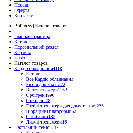
Поради
Оферта
Контакти
Bhfitness | Каталог товаров
Главная страница
Каталог
Персональный раздел
Корзина
Заказ
Каталог товаров
Кардіо обладнання
4118
Каталог
Все Кардіо обладнання
Бігові доріжки
1272
Велотренажери
1163
Орбітреки
990
Степери
208
Гребні тренажери для дому та залу
236
Вібраційні платформи
52
Спінбайки
186
Лижні тренажери
16
Настільний теніс
1237
Каталог