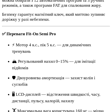
можна обирати з 12 автоматичних програм та 3 ручних
режимів, а також програми FAT для спалювання жиру.
Безпеку гарантує магнітний ключ, який миттєво зупиняє
доріжку у разі небезпеки.
✅ Переваги Fit-On Semi Pro
⚡ Мотор 4 к.с., пік 5 к.с. — для динамічних
тренувань
🏔️ Регульований нахил 0–15% — для імітації
підйомів
🛡️ Двоуровнева амортизація — захист колін і
суглобів
🖥️ LCD-дисплей — відстеження швидкості, часу,
дистанції, пульсу, калорій, нахилу
🏋️ Максимальна вага користувача 160 кг — міцна