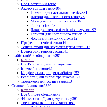
Все Настільний теніс
Аксесуари для тенісу
867
Ракетки для настільного тенісу
334
Набори для настільного тенісу
75
М'ячі для настільного тенісу
96
Тенісні сітки
58
Накладки аерозолі та інші аксесуари
192
Гармати для настільного тенісу
12
Чохли для тенісних столів
12
Професійні тенісні столи
44
Тенісні столи для закритих приміщень
197
Всепогодні тенісні столи
141
Реабілітаційне обладнання
291
Каталог
Все Реабілітаційне обладнання
Інверсійні столи
42
Кардіотренажери для реабілітації
52
Реабілітаційні силові тренажери
159
Тренажери для розтягування
13
Силове обладнання
3630
Каталог
Все Силове обладнання
Фітнес станції для дому та залу
301
Тренажери на вільних вагах
1087