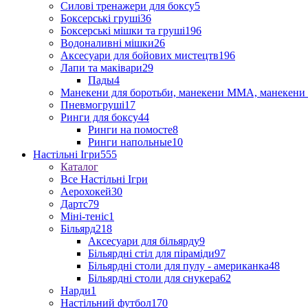
Силові тренажери для боксу
5
Боксерські груші
36
Боксерські мішки та груші
196
Водоналивні мішки
26
Аксесуари для бойових мистецтв
196
Лапи та маківари
29
Пады
4
Манекени для боротьби, манекени ММА, манекени 
Пневмогруші
17
Ринги для боксу
44
Ринги на помосте
8
Ринги напольные
10
Настільні Ігри
555
Каталог
Все Настільні Ігри
Аерохокей
30
Дартс
79
Міні-теніс
1
Більярд
218
Аксесуари для більярду
9
Більярдні стіл для піраміди
97
Більярдні столи для пулу - американка
48
Більярдні столи для снукера
62
Нарди
1
Настільний футбол
170