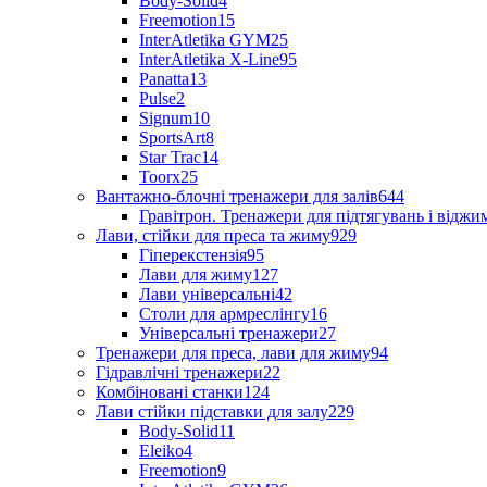
Body-Solid
4
Freemotion
15
InterAtletika GYM
25
InterAtletika X-Line
95
Panatta
13
Pulse
2
Signum
10
SportsArt
8
Star Trac
14
Toorx
25
Вантажно-блочні тренажери для залів
644
Гравітрон. Тренажери для підтягувань і відж
Лави, стійки для преса та жиму
929
Гіперекстензія
95
Лави для жиму
127
Лави універсальні
42
Столи для армреслінгу
16
Універсальні тренажери
27
Тренажери для преса, лави для жиму
94
Гідравлічні тренажери
22
Комбіновані станки
124
Лави стійки підставки для залу
229
Body-Solid
11
Eleiko
4
Freemotion
9