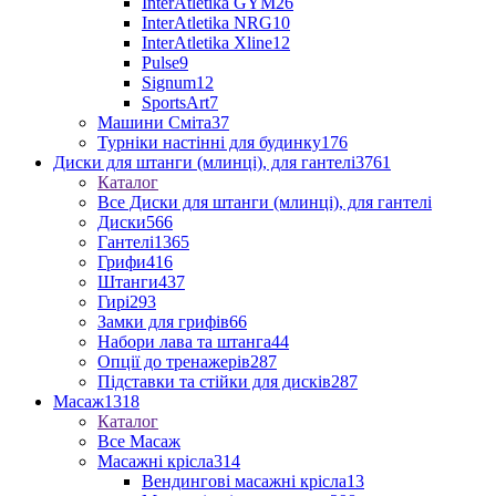
InterAtletika GYM
26
InterAtletika NRG
10
InterAtletika Xline
12
Pulse
9
Signum
12
SportsArt
7
Машини Сміта
37
Турніки настінні для будинку
176
Диски для штанги (млинці), для гантелі
3761
Каталог
Все Диски для штанги (млинці), для гантелі
Диски
566
Гантелі
1365
Грифи
416
Штанги
437
Гирі
293
Замки для грифів
66
Набори лава та штанга
44
Опції до тренажерів
287
Підставки та стійки для дисків
287
Масаж
1318
Каталог
Все Масаж
Масажні крісла
314
Вендингові масажні крісла
13