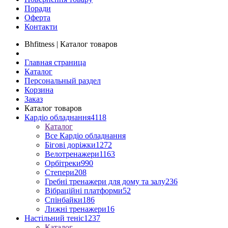
Поради
Оферта
Контакти
Bhfitness | Каталог товаров
Главная страница
Каталог
Персональный раздел
Корзина
Заказ
Каталог товаров
Кардіо обладнання
4118
Каталог
Все Кардіо обладнання
Бігові доріжки
1272
Велотренажери
1163
Орбітреки
990
Степери
208
Гребні тренажери для дому та залу
236
Вібраційні платформи
52
Спінбайки
186
Лижні тренажери
16
Настільний теніс
1237
Каталог