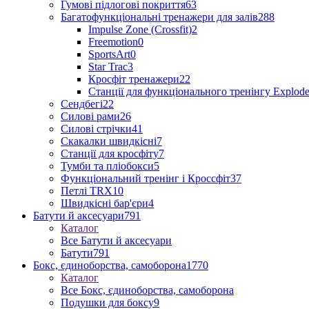
Гумові підлогові покриття
63
Багатофункціональні тренажери для залів
288
Impulse Zone (Crossfit)
2
Freemotion
0
SportsArt
0
Star Trac
3
Кросфіт тренажери
22
Станції для функціонального тренінгу Explod
Сендбегі
22
Силові рами
26
Силові стрічки
41
Скакалки швидкісні
7
Станції для кросфіту
7
Тумби та пліобокси
5
Функціональний тренінг і Кроссфіт
37
Петлі TRX
10
Швидкісні бар'єри
4
Батути й аксесуари
791
Каталог
Все Батути й аксесуари
Батути
791
Бокс, єдиноборства, самоборона
1770
Каталог
Все Бокс, єдиноборства, самоборона
Подушки для боксу
9