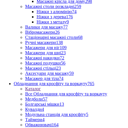
Масажні крісла для дому
298
Масажні столи розкладні
259
Ніжки з алюмінію
74
Ніжки з дерева
176
Ніжки з металу
9
Валики для масажу
77
Вібромасажери
26
Стаціонарні масажні столи
68
Ручні масажери
138
Масажери для ніг
109
Масажери для шиї
23
Масажні накидки
72
Масажні подушки
56
Масажні стільці
23
Аксесуари для масажу
59
Масажер для тіла
74
Обладнання для кросфіту та воркауту
765
Каталог
Все Обладнання для кросфіту та воркауту
Медболи
57
Болгарські мішки
13
Кувалди
4
Модульна станція для кросфіту
5
Таймери
4
Обважнювачі
164