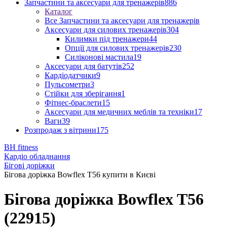
Запчастини та аксесуари для тренажерів
886
Каталог
Все Запчастини та аксесуари для тренажерів
Аксесуари для силових тренажерів
304
Килимки під тренажери
44
Опції для силових тренажерів
230
Силіконові мастила
19
Аксесуари для батутів
252
Кардіодатчики
9
Пульсометри
3
Стійки для зберігання
1
Фітнес-браслети
15
Аксесуари для медичних меблів та техніки
17
Ваги
39
Розпродаж з вітрини
175
BH fitness
Кардіо обладнання
Бігові доріжки
Бігова доріжка Bowflex T56 купити в Києві
Бігова доріжка Bowflex T56
(22915)