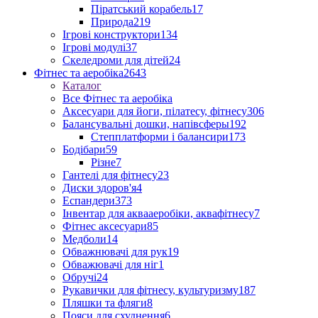
Піратський корабель
17
Природа
219
Ігрові конструктори
134
Ігрові модулі
37
Скеледроми для дітей
24
Фітнес та аеробіка
2643
Каталог
Все Фітнес та аеробіка
Аксесуари для йоги, пілатесу, фітнесу
306
Балансувальні дошки, напівсферы
192
Степплатформи і балансири
173
Бодібари
59
Різне
7
Гантелі для фітнесу
23
Диски здоров'я
4
Еспандери
373
Інвентар для аквааеробіки, аквафітнесу
7
Фітнес аксесуари
85
Медболи
14
Обважнювачі для рук
19
Обважювачі для ніг
1
Обручі
24
Рукавички для фітнесу, культуризму
187
Пляшки та фляги
8
Пояси для схуднення
6