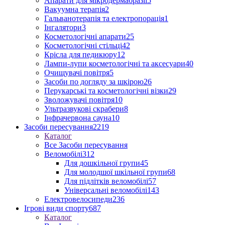
Апарати для мікродермабразії
5
Вакуумна терапія
2
Гальванотерапія та електропорація
1
Інгалятори
3
Косметологічні апарати
25
Косметологічні стільці
42
Крісла для педикюру
12
Лампи-лупи косметологічні та аксесуари
40
Очищувачі повітря
5
Засоби по догляду за шкірою
26
Перукарські та косметологічні візки
29
Зволожувачі повітря
10
Ультразвукові скрабери
8
Інфрачервона сауна
10
Засоби пересування
2219
Каталог
Все Засоби пересування
Веломобілі
312
Для дошкільної групи
45
Для молодшої шкільної групи
68
Для підлітків веломобілі
57
Універсальні веломобілі
143
Електровелосипеди
236
Ігрові види спорту
687
Каталог