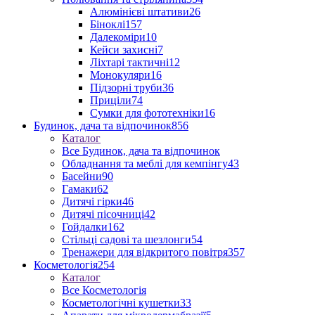
Алюмінієві штативи
26
Біноклі
157
Далекоміри
10
Кейси захисні
7
Ліхтарі тактичні
12
Монокуляри
16
Підзорні труби
36
Приціли
74
Сумки для фототехніки
16
Будинок, дача та відпочинок
856
Каталог
Все Будинок, дача та відпочинок
Обладнання та меблі для кемпінгу
43
Басейни
90
Гамаки
62
Дитячі гірки
46
Дитячі пісочниці
42
Гойдалки
162
Стільці садові та шезлонги
54
Тренажери для відкритого повітря
357
Косметологія
254
Каталог
Все Косметологія
Косметологічні кушетки
33