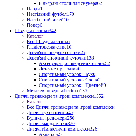
Більярдні столи для снукера
62
Нарди
1
Настільний футбол
170
Настільний хокей
10
Покер
6
Шведські стінки
342
Каталог
Все Шведські стінки
Гладіаторська сітка
10
Дерев'яні шведські стінки
25
Дерев'яні спортивні куточки
138
Аксесуари до шведських стінок
52
Детские прыгунки
0
Спортивный уголок - Бук
0
Спортивный уголок - Сосна
2
Спортивный уголок - Цветной
0
Металеві шведські стінки
135
Дитячі тренажери та ігрові комплекси
1352
Каталог
Все Дитячі тренажери та ігрові комплекси
Дитячі сухі басейни
45
Вуличні тренажери
250
Дитячі майданчики
370
Дитячі гімнастичні комплекси
326
Аквапарк
5