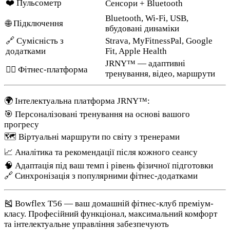
❤️ Пульсометр
Сенсори + Bluetooth
Bluetooth, Wi-Fi, USB,
🌐 Підключення
вбудовані динаміки
🔗 Сумісність з
Strava, MyFitnessPal, Google
додатками
Fit, Apple Health
JRNY™ — адаптивні
🏋️‍♂️ Фітнес-платформа
тренування, відео, маршрути
🌍 Інтелектуальна платформа JRNY™:
🎯 Персоналізовані тренування на основі вашого
прогресу
🗺️ Віртуальні маршрути по світу з тренерами
📈 Аналітика та рекомендації після кожного сеансу
🧠 Адаптація під ваш темп і рівень фізичної підготовки
🔗 Синхронізація з популярними фітнес-додатками
🎽 Bowflex T56 — ваш домашній фітнес-клуб преміум-
класу. Професійний функціонал, максимальний комфорт
та інтелектуальне управління забезпечують