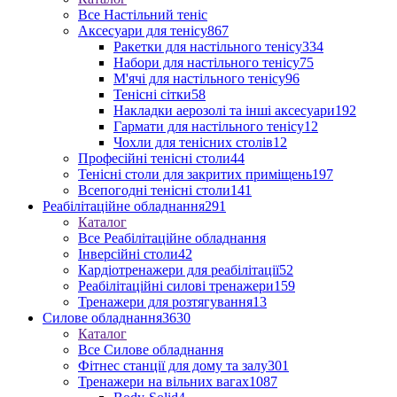
Все Настільний теніс
Аксесуари для тенісу
867
Ракетки для настільного тенісу
334
Набори для настільного тенісу
75
М'ячі для настільного тенісу
96
Тенісні сітки
58
Накладки аерозолі та інші аксесуари
192
Гармати для настільного тенісу
12
Чохли для тенісних столів
12
Професійні тенісні столи
44
Тенісні столи для закритих приміщень
197
Всепогодні тенісні столи
141
Реабілітаційне обладнання
291
Каталог
Все Реабілітаційне обладнання
Інверсійні столи
42
Кардіотренажери для реабілітації
52
Реабілітаційні силові тренажери
159
Тренажери для розтягування
13
Силове обладнання
3630
Каталог
Все Силове обладнання
Фітнес станції для дому та залу
301
Тренажери на вільних вагах
1087