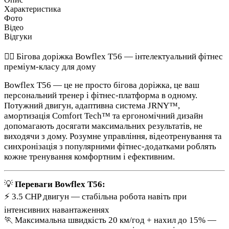
Характеристика
Фото
Відео
Відгуки
🏃‍♀️ Бігова доріжка Bowflex T56 — інтелектуальний фітнес
преміум-класу для дому
Bowflex T56 — це не просто бігова доріжка, це ваш
персональний тренер і фітнес-платформа в одному.
Потужний двигун, адаптивна система JRNY™,
амортизація Comfort Tech™ та ергономічний дизайн
допомагають досягати максимальних результатів, не
виходячи з дому. Розумне управління, відеотренування та
синхронізація з популярними фітнес-додатками роблять
кожне тренування комфортним і ефективним.
💡
Переваги Bowflex T56:
⚡ 3.5 CHP двигун — стабільна робота навіть при
інтенсивних навантаженнях
🏃 Максимальна швидкість 20 км/год + нахил до 15% —