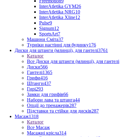
Freemotion
9
InterAtletika GYM
26
InterAtletika NRG
10
InterAtletika Xline
12
Pulse
9
Signum
12
SportsArt
7
Машини Сміта
37
Турніки настінні для будинку
176
Диски для штанги (млинці), для гантелі
3761
Каталог
Все Диски для штанги (млинці), для гантелі
Диски
566
Гантелі
1365
Грифи
416
Штанги
437
Гирі
293
Замки для грифів
66
Набори лава та штанга
44
Опції до тренажерів
287
Підставки та стійки для дисків
287
Масаж
1318
Каталог
Все Масаж
Масажні крісла
314