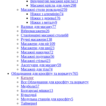
Вендингові масажні крісла
13
Масажні крісла для дому
298
Масажні столи розкладні
259
Ніжки з алюмінію
74
Ніжки з дерева
176
Ніжки з металу
9
Валики для масажу
77
Вібромасажери
26
Стаціонарні масажні столи
68
Ручні масажери
138
Масажери для ніг
109
Масажери для шиї
23
Масажні накидки
72
Масажні подушки
56
Масажні стільці
23
Аксесуари для масажу
59
Масажер для тіла
74
Обладнання для кросфіту та воркауту
765
Каталог
Все Обладнання для кросфіту та воркауту
Медболи
57
Болгарські мішки
13
Кувалди
4
Модульна станція для кросфіту
5
Таймери
4