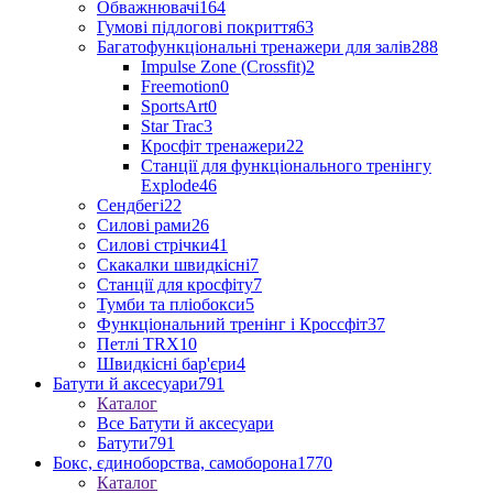
Обважнювачі
164
Гумові підлогові покриття
63
Багатофункціональні тренажери для залів
288
Impulse Zone (Crossfit)
2
Freemotion
0
SportsArt
0
Star Trac
3
Кросфіт тренажери
22
Станції для функціонального тренінгу
Explode
46
Сендбегі
22
Силові рами
26
Силові стрічки
41
Скакалки швидкісні
7
Станції для кросфіту
7
Тумби та пліобокси
5
Функціональний тренінг і Кроссфіт
37
Петлі TRX
10
Швидкісні бар'єри
4
Батути й аксесуари
791
Каталог
Все Батути й аксесуари
Батути
791
Бокс, єдиноборства, самоборона
1770
Каталог