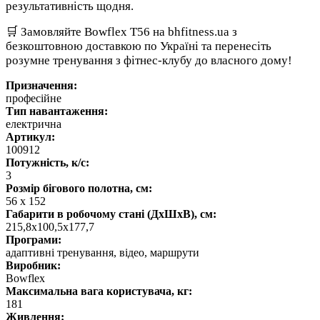
результативність щодня.
🛒 Замовляйте Bowflex T56 на bhfitness.ua з
безкоштовною доставкою по Україні та перенесіть
розумне тренування з фітнес-клубу до власного дому!
Призначення:
професійне
Тип навантаження:
електрична
Артикул:
100912
Потужність, к/с:
3
Розмір бігового полотна, см:
56 x 152
Габарити в робочому стані (ДхШхВ), см:
215,8x100,5x177,7
Програми:
адаптивні тренування, відео, маршрути
Виробник:
Bowflex
Максимальна вага користувача, кг:
181
Живлення: