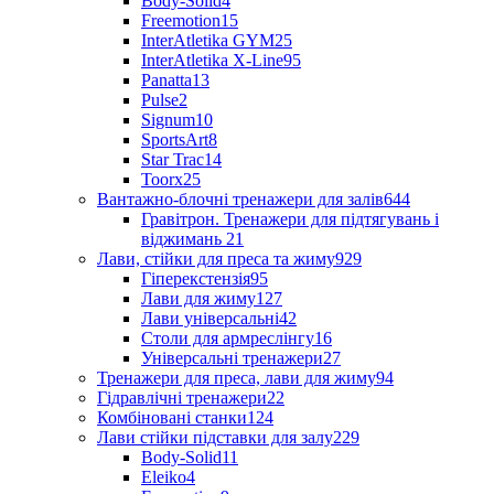
Body-Solid
4
Freemotion
15
InterAtletika GYM
25
InterAtletika X-Line
95
Panatta
13
Pulse
2
Signum
10
SportsArt
8
Star Trac
14
Toorx
25
Вантажно-блочні тренажери для залів
644
Гравітрон. Тренажери для підтягувань і
віджимань
21
Лави, стійки для преса та жиму
929
Гіперекстензія
95
Лави для жиму
127
Лави універсальні
42
Столи для армреслінгу
16
Універсальні тренажери
27
Тренажери для преса, лави для жиму
94
Гідравлічні тренажери
22
Комбіновані станки
124
Лави стійки підставки для залу
229
Body-Solid
11
Eleiko
4