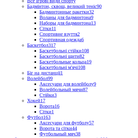
Все Ігрові види спорту
Бадмінтон, сквош, великий теніс
90
Бадминтонные ракетки
32
Воланы для бадминтона
9
Наборы для бадминтона
13
Сітки
11
Спортивне взуття
2
Спортивная одежда
6
Баскетбол
317
Баскетбольні стійки
108
Баскетбольні щити
82
Баскетбольные кольца
19
Баскетбольні м'ячі
108
Біг на дистанції
1
Волейбол
99
Аксесуари для волейболу
9
Волейбольный мячи
87
Стійки
3
Хокей
17
Ворота
16
Сітки
1
Футбол
163
Аксесуари для футболу
57
Ворота та сітки
44
Футбольный мяч
38