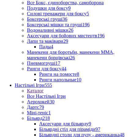
Все Бокс, єдиноборства, самоборона
Подушки для боксу
9
Силові тренажери для боксу
5
Боксерські груші
36
Боксерські мішки та груші
196
Водоналивні мішки
26
Аксесуари для бойових мистецтв
196
Лапи та маківари
29
Пады
4
Манекени для боротьби, манекени ММА,
манекени борцівські
26
Пневмогруші
17
Ринги для боксу
44
Ринги на помосте
8
Ринги напольные
10
Настільні Ігри
555
Каталог
Все Настільні Ігри
Аерохокей
30
Дартс
79
Міні-теніс
1
Більярд
218
Аксесуари для більярду
9
Більярдні стіл для піраміди
97
Більярдні столи для пулу - американка
48