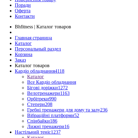
Поради
Оферта
Контакти
Bhfitness | Каталог товаров
Главная страница
Каталог
Персональный раздел
Корзина
Заказ
Каталог товаров
Кардіо обладнання
4118
Каталог
Все Кардіо обладнання
Бігові доріжки
1272
Велотренажери
1163
Орбітреки
990
Степери
208
Гребні тренажери для дому та залу
236
Вібраційні платформи
52
Спінбайки
186
Лижні тренажери
16
Настільний теніс
1237
Каталог