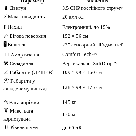
Параметр
Значення
🔋 Двигун
3.5 CHP постійного струму
⚡ Макс. швидкість
20 км/год
⬆️ Нахил
Електронний, до 15%
📏 Бігова поверхня
152 × 56 см
🖥 Консоль
22” сенсорний HD-дисплей
Comfort Tech™
🧘‍♂️ Амортизація
🛠 Складання
Вертикальне, SoftDrop™
📐 Габарити (Д×Ш×В)
199 × 99 × 160 см
📦 Габарити у
128 × 99 × 175 см
складеному вигляді
145 кг
⚖️ Вага доріжки
🏋️ Макс. вага
170 кг
користувача
🔊 Рівень шуму
до 65 дБ