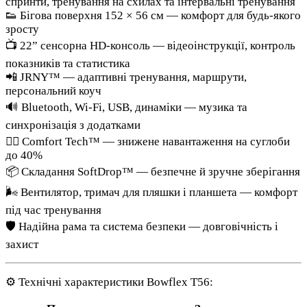
спринти, тренування на схилах та інтервальні тренування
👟 Бігова поверхня 152 × 56 см — комфорт для будь-якого
зросту
📺 22” сенсорна HD-консоль — відеоінструкції, контроль
показників та статистика
📲 JRNY™ — адаптивні тренування, маршрути,
персональний коуч
🔊 Bluetooth, Wi-Fi, USB, динаміки — музика та
синхронізація з додатками
🧘‍♂️ Comfort Tech™ — знижене навантаження на суглоби
до 40%
📦 Складання SoftDrop™ — безпечне й зручне зберігання
🌬️ Вентилятор, тримач для пляшки і планшета — комфорт
під час тренування
🛡️ Надійна рама та система безпеки — довговічність і
захист
⚙️ Технічні характеристики Bowflex T56: