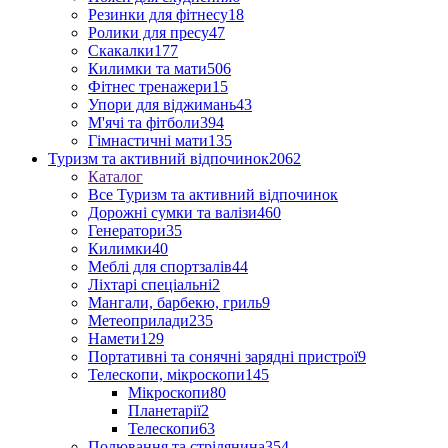
Резинки для фітнесу
18
Ролики для пресу
47
Скакалки
177
Килимки та мати
506
Фітнес тренажери
15
Упори для віджимань
43
М'ячі та фітболи
394
Гімнастичні мати
135
Туризм та активний відпочинок
2062
Каталог
Все Туризм та активний відпочинок
Дорожні сумки та валізи
460
Генератори
35
Килимки
40
Меблі для спортзалів
44
Ліхтарі спеціальні
2
Мангали, барбекю, гриль
9
Метеоприлади
235
Намети
129
Портативні та сонячні зарядні пристрої
9
Телескопи, мікроскопи
145
Мікроскопи
80
Планетарії
2
Телескопи
63
Полювання та стрілянина
354