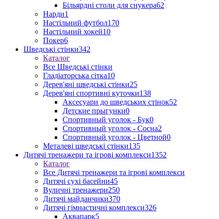
Більярдні столи для снукера
62
Нарди
1
Настільний футбол
170
Настільний хокей
10
Покер
6
Шведські стінки
342
Каталог
Все Шведські стінки
Гладіаторська сітка
10
Дерев'яні шведські стінки
25
Дерев'яні спортивні куточки
138
Аксесуари до шведських стінок
52
Детские прыгунки
0
Спортивный уголок - Бук
0
Спортивный уголок - Сосна
2
Спортивный уголок - Цветной
0
Металеві шведські стінки
135
Дитячі тренажери та ігрові комплекси
1352
Каталог
Все Дитячі тренажери та ігрові комплекси
Дитячі сухі басейни
45
Вуличні тренажери
250
Дитячі майданчики
370
Дитячі гімнастичні комплекси
326
Аквапарк
5