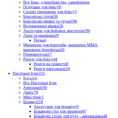
Все Бокс, єдиноборства, самоборона
Подушки для боксу
9
Силові тренажери для боксу
5
Боксерські груші
36
Боксерські мішки та груші
196
Водоналивні мішки
26
Аксесуари для бойових мистецтв
196
Лапи та маківари
29
Пады
4
Манекени для боротьби, манекени ММА,
манекени борцівські
26
Пневмогруші
17
Ринги для боксу
44
Ринги на помосте
8
Ринги напольные
10
Настільні Ігри
555
Каталог
Все Настільні Ігри
Аерохокей
30
Дартс
79
Міні-теніс
1
Більярд
218
Аксесуари для більярду
9
Більярдні стіл для піраміди
97
Більярдні столи для пулу - американка
48