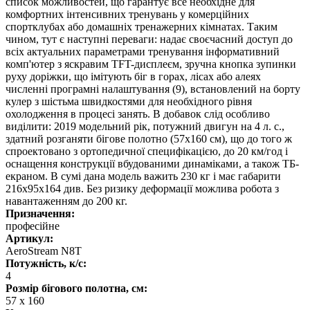
список можливостей, що гарантує все необхідне для
комфортних інтенсивних тренувань у комерційних
спортклубах або домашніх тренажерних кімнатах. Таким
чином, тут є наступні переваги: надає своєчасний доступ до
всіх актуальних параметрами тренування інформативний
комп'ютер з яскравим TFT-дисплеєм, зручна кнопка зупинки
руху доріжки, що імітують біг в горах, лісах або алеях
численні програмні налаштування (9), встановлений на борту
кулер з шістьма швидкостями для необхідного рівня
охолодження в процесі занять. В добавок слід особливо
виділити: 2019 модельний рік, потужний двигун на 4 л. с.,
здатний розганяти бігове полотно (57х160 см), що до того ж
спроектовано з ортопедичної специфікацією, до 20 км/год і
оснащення конструкції вбудованими динаміками, а також ТБ-
екраном. В сумі дана модель важить 230 кг і має габарити
216х95х164 див. Без ризику деформації можлива робота з
навантаженням до 200 кг.
Призначення:
професійне
Артикул:
AeroStream N8T
Потужність, к/с:
4
Розмір бігового полотна, см:
57 х 160