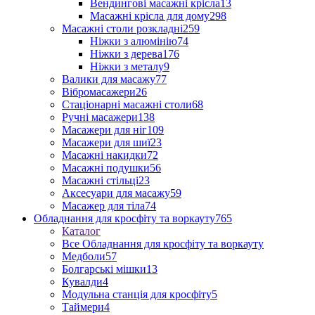
Вендингові масажні крісла
13
Масажні крісла для дому
298
Масажні столи розкладні
259
Ніжки з алюмінію
74
Ніжки з дерева
176
Ніжки з металу
9
Валики для масажу
77
Вібромасажери
26
Стаціонарні масажні столи
68
Ручні масажери
138
Масажери для ніг
109
Масажери для шиї
23
Масажні накидки
72
Масажні подушки
56
Масажні стільці
23
Аксесуари для масажу
59
Масажер для тіла
74
Обладнання для кросфіту та воркауту
765
Каталог
Все Обладнання для кросфіту та воркауту
Медболи
57
Болгарські мішки
13
Кувалди
4
Модульна станція для кросфіту
5
Таймери
4