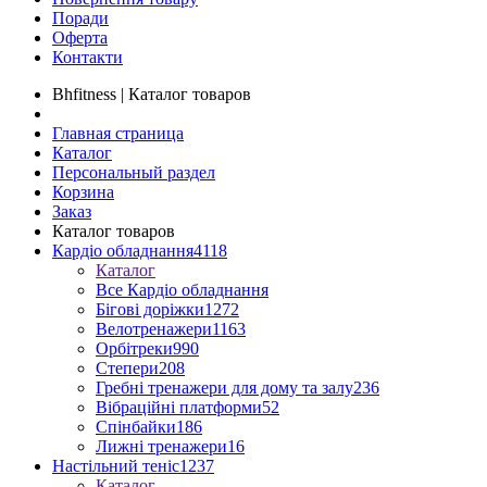
Поради
Оферта
Контакти
Bhfitness | Каталог товаров
Главная страница
Каталог
Персональный раздел
Корзина
Заказ
Каталог товаров
Кардіо обладнання
4118
Каталог
Все Кардіо обладнання
Бігові доріжки
1272
Велотренажери
1163
Орбітреки
990
Степери
208
Гребні тренажери для дому та залу
236
Вібраційні платформи
52
Спінбайки
186
Лижні тренажери
16
Настільний теніс
1237
Каталог