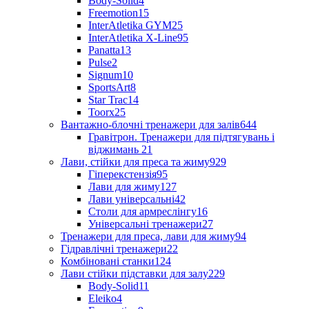
Body-Solid
4
Freemotion
15
InterAtletika GYM
25
InterAtletika X-Line
95
Panatta
13
Pulse
2
Signum
10
SportsArt
8
Star Trac
14
Toorx
25
Вантажно-блочні тренажери для залів
644
Гравітрон. Тренажери для підтягувань і
віджимань
21
Лави, стійки для преса та жиму
929
Гіперекстензія
95
Лави для жиму
127
Лави універсальні
42
Столи для армреслінгу
16
Універсальні тренажери
27
Тренажери для преса, лави для жиму
94
Гідравлічні тренажери
22
Комбіновані станки
124
Лави стійки підставки для залу
229
Body-Solid
11
Eleiko
4