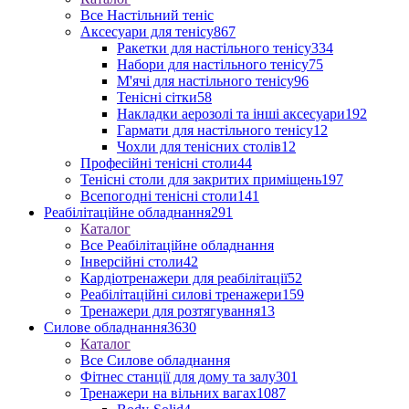
Все Настільний теніс
Аксесуари для тенісу
867
Ракетки для настільного тенісу
334
Набори для настільного тенісу
75
М'ячі для настільного тенісу
96
Тенісні сітки
58
Накладки аерозолі та інші аксесуари
192
Гармати для настільного тенісу
12
Чохли для тенісних столів
12
Професійні тенісні столи
44
Тенісні столи для закритих приміщень
197
Всепогодні тенісні столи
141
Реабілітаційне обладнання
291
Каталог
Все Реабілітаційне обладнання
Інверсійні столи
42
Кардіотренажери для реабілітації
52
Реабілітаційні силові тренажери
159
Тренажери для розтягування
13
Силове обладнання
3630
Каталог
Все Силове обладнання
Фітнес станції для дому та залу
301
Тренажери на вільних вагах
1087