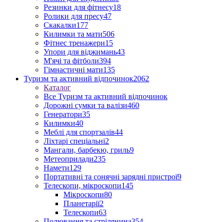
Резинки для фітнесу
18
Ролики для пресу
47
Скакалки
177
Килимки та мати
506
Фітнес тренажери
15
Упори для віджимань
43
М'ячі та фітболи
394
Гімнастичні мати
135
Туризм та активний відпочинок
2062
Каталог
Все Туризм та активний відпочинок
Дорожні сумки та валізи
460
Генератори
35
Килимки
40
Меблі для спортзалів
44
Ліхтарі спеціальні
2
Мангали, барбекю, гриль
9
Метеоприлади
235
Намети
129
Портативні та сонячні зарядні пристрої
9
Телескопи, мікроскопи
145
Мікроскопи
80
Планетарії
2
Телескопи
63
Полювання та стрілянина
354