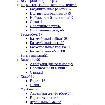
Все Ігрові види спорту
Бадмінтон, сквош, великий теніс
90
Бадминтонные ракетки
32
Воланы для бадминтона
9
Наборы для бадминтона
13
Сітки
11
Спортивне взуття
2
Спортивная одежда
6
Баскетбол
317
Баскетбольні стійки
108
Баскетбольні щити
82
Баскетбольные кольца
19
Баскетбольні м'ячі
108
Біг на дистанції
1
Волейбол
99
Аксесуари для волейболу
9
Волейбольный мячи
87
Стійки
3
Хокей
17
Ворота
16
Сітки
1
Футбол
163
Аксесуари для футболу
57
Ворота та сітки
44
Футбольный мяч
38