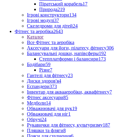
Піратський корабель
17
Природа
219
Ігрові конструктори
134
Ігрові модулі
37
Скеледроми для дітей
24
Фітнес та аеробіка
2643
Каталог
Все Фітнес та аеробіка
Аксесуари для йоги, пілатесу, фітнесу
306
Балансувальні дошки, напівсферы
192
Степплатформи і балансири
173
Бодібари
59
Різне
7
Гантелі для фітнесу
23
Диски здоров'я
4
Еспандери
373
Інвентар для аквааеробіки, аквафітнесу
7
Фітнес аксесуари
85
Медболи
14
Обважнювачі для рук
19
Обважювачі для ніг
1
Обручі
24
Рукавички для фітнесу, культуризму
187
Пляшки та фляги
8
Пояси для схуднення
6