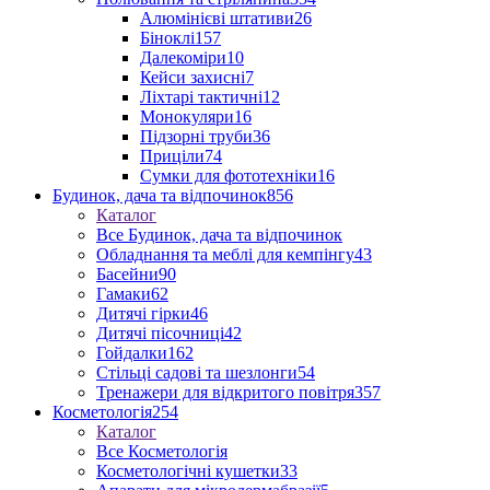
Алюмінієві штативи
26
Біноклі
157
Далекоміри
10
Кейси захисні
7
Ліхтарі тактичні
12
Монокуляри
16
Підзорні труби
36
Приціли
74
Сумки для фототехніки
16
Будинок, дача та відпочинок
856
Каталог
Все Будинок, дача та відпочинок
Обладнання та меблі для кемпінгу
43
Басейни
90
Гамаки
62
Дитячі гірки
46
Дитячі пісочниці
42
Гойдалки
162
Стільці садові та шезлонги
54
Тренажери для відкритого повітря
357
Косметологія
254
Каталог
Все Косметологія
Косметологічні кушетки
33