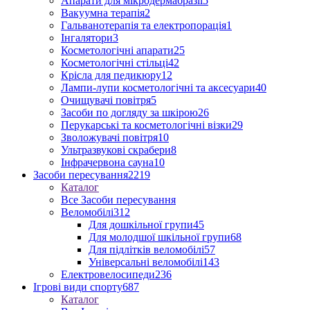
Апарати для мікродермабразії
5
Вакуумна терапія
2
Гальванотерапія та електропорація
1
Інгалятори
3
Косметологічні апарати
25
Косметологічні стільці
42
Крісла для педикюру
12
Лампи-лупи косметологічні та аксесуари
40
Очищувачі повітря
5
Засоби по догляду за шкірою
26
Перукарські та косметологічні візки
29
Зволожувачі повітря
10
Ультразвукові скрабери
8
Інфрачервона сауна
10
Засоби пересування
2219
Каталог
Все Засоби пересування
Веломобілі
312
Для дошкільної групи
45
Для молодшої шкільної групи
68
Для підлітків веломобілі
57
Універсальні веломобілі
143
Електровелосипеди
236
Ігрові види спорту
687
Каталог