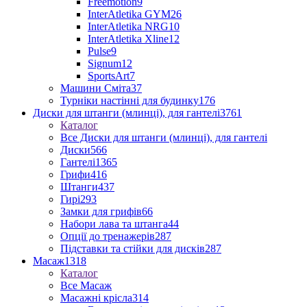
Freemotion
9
InterAtletika GYM
26
InterAtletika NRG
10
InterAtletika Xline
12
Pulse
9
Signum
12
SportsArt
7
Машини Сміта
37
Турніки настінні для будинку
176
Диски для штанги (млинці), для гантелі
3761
Каталог
Все Диски для штанги (млинці), для гантелі
Диски
566
Гантелі
1365
Грифи
416
Штанги
437
Гирі
293
Замки для грифів
66
Набори лава та штанга
44
Опції до тренажерів
287
Підставки та стійки для дисків
287
Масаж
1318
Каталог
Все Масаж
Масажні крісла
314