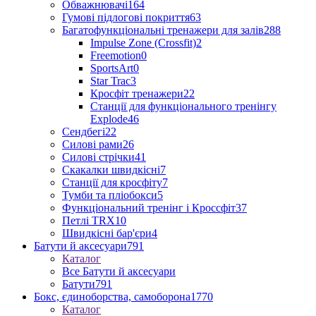
Обважнювачі
164
Гумові підлогові покриття
63
Багатофункціональні тренажери для залів
288
Impulse Zone (Crossfit)
2
Freemotion
0
SportsArt
0
Star Trac
3
Кросфіт тренажери
22
Станції для функціонального тренінгу
Explode
46
Сендбегі
22
Силові рами
26
Силові стрічки
41
Скакалки швидкісні
7
Станції для кросфіту
7
Тумби та пліобокси
5
Функціональний тренінг і Кроссфіт
37
Петлі TRX
10
Швидкісні бар'єри
4
Батути й аксесуари
791
Каталог
Все Батути й аксесуари
Батути
791
Бокс, єдиноборства, самоборона
1770
Каталог