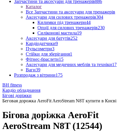
Запчастини та аксесуари для тренажерів
886
Каталог
Все Запчастини та аксесуари для тренажерів
Аксесуари для силових тренажерів
304
Килимки під тренажери
44
Опції для силових тренажерів
230
Силіконові мастила
19
Аксесуари для батутів
252
Кардіодатчики
9
Пульсометри
3
Стійки для зберігання
1
Фітнес-браслети
15
Аксесуари для медичних меблів та техніки
17
Ваги
39
Розпродаж з вітрини
175
BH fitness
Кардіо обладнання
Бігові доріжки
Беговая дорожка AeroFit AeroStream N8T купити в Києві
Бігова доріжка AeroFit
AeroStream N8T (12544)