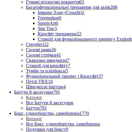
Гумові підлогові покриття
63
Багатофункціональні тренажери для залів
288
Impulse Zone (Crossfit)
2
Freemotion
0
SportsArt
0
Star Trac
3
Кросфіт тренажери
22
Станції для функціонального тренінгу Explod
Сендбегі
22
Силові рами
26
Силові стрічки
41
Скакалки швидкісні
7
Станції для кросфіту
7
Тумби та пліобокси
5
Функціональний тренінг і Кроссфіт
37
Петлі TRX
10
Швидкісні бар'єри
4
Батути й аксесуари
791
Каталог
Все Батути й аксесуари
Батути
791
Бокс, єдиноборства, самоборона
1770
Каталог
Все Бокс, єдиноборства, самоборона
Подушки для боксу
9