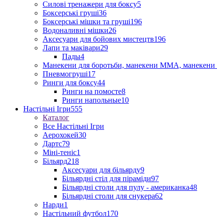
Силові тренажери для боксу
5
Боксерські груші
36
Боксерські мішки та груші
196
Водоналивні мішки
26
Аксесуари для бойових мистецтв
196
Лапи та маківари
29
Пады
4
Манекени для боротьби, манекени ММА, манекени 
Пневмогруші
17
Ринги для боксу
44
Ринги на помосте
8
Ринги напольные
10
Настільні Ігри
555
Каталог
Все Настільні Ігри
Аерохокей
30
Дартс
79
Міні-теніс
1
Більярд
218
Аксесуари для більярду
9
Більярдні стіл для піраміди
97
Більярдні столи для пулу - американка
48
Більярдні столи для снукера
62
Нарди
1
Настільний футбол
170