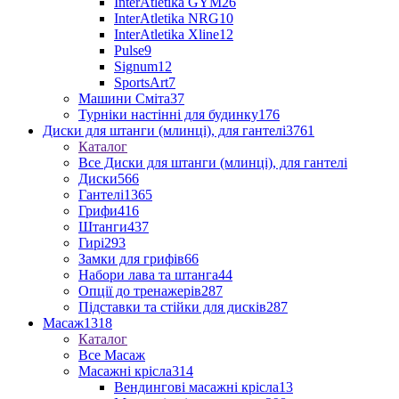
InterAtletika GYM
26
InterAtletika NRG
10
InterAtletika Xline
12
Pulse
9
Signum
12
SportsArt
7
Машини Сміта
37
Турніки настінні для будинку
176
Диски для штанги (млинці), для гантелі
3761
Каталог
Все Диски для штанги (млинці), для гантелі
Диски
566
Гантелі
1365
Грифи
416
Штанги
437
Гирі
293
Замки для грифів
66
Набори лава та штанга
44
Опції до тренажерів
287
Підставки та стійки для дисків
287
Масаж
1318
Каталог
Все Масаж
Масажні крісла
314
Вендингові масажні крісла
13