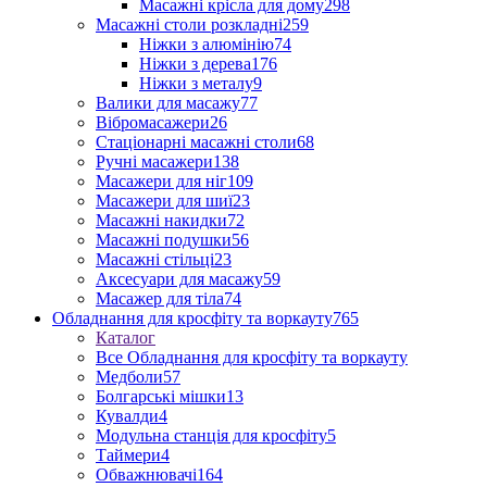
Масажні крісла для дому
298
Масажні столи розкладні
259
Ніжки з алюмінію
74
Ніжки з дерева
176
Ніжки з металу
9
Валики для масажу
77
Вібромасажери
26
Стаціонарні масажні столи
68
Ручні масажери
138
Масажери для ніг
109
Масажери для шиї
23
Масажні накидки
72
Масажні подушки
56
Масажні стільці
23
Аксесуари для масажу
59
Масажер для тіла
74
Обладнання для кросфіту та воркауту
765
Каталог
Все Обладнання для кросфіту та воркауту
Медболи
57
Болгарські мішки
13
Кувалди
4
Модульна станція для кросфіту
5
Таймери
4
Обважнювачі
164