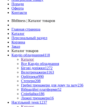
Поради
Оферта
Контакти
Bhfitness | Каталог товаров
Главная страница
Каталог
Персональный раздел
Корзина
Заказ
Каталог товаров
Кардіо обладнання
4118
Каталог
Все Кардіо обладнання
Бігові доріжки
1272
Велотренажери
1163
Орбітреки
990
Степери
208
Гребні тренажери для дому та залу
236
Вібраційні платформи
52
Спінбайки
186
Лижні тренажери
16
Настільний теніс
1237
Каталог