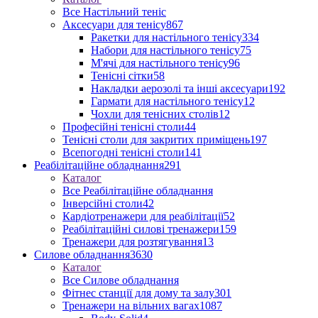
Все Настільний теніс
Аксесуари для тенісу
867
Ракетки для настільного тенісу
334
Набори для настільного тенісу
75
М'ячі для настільного тенісу
96
Тенісні сітки
58
Накладки аерозолі та інші аксесуари
192
Гармати для настільного тенісу
12
Чохли для тенісних столів
12
Професійні тенісні столи
44
Тенісні столи для закритих приміщень
197
Всепогодні тенісні столи
141
Реабілітаційне обладнання
291
Каталог
Все Реабілітаційне обладнання
Інверсійні столи
42
Кардіотренажери для реабілітації
52
Реабілітаційні силові тренажери
159
Тренажери для розтягування
13
Силове обладнання
3630
Каталог
Все Силове обладнання
Фітнес станції для дому та залу
301
Тренажери на вільних вагах
1087