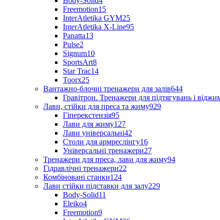
Body-Solid
4
Freemotion
15
InterAtletika GYM
25
InterAtletika X-Line
95
Panatta
13
Pulse
2
Signum
10
SportsArt
8
Star Trac
14
Toorx
25
Вантажно-блочні тренажери для залів
644
Гравітрон. Тренажери для підтягувань і відж
Лави, стійки для преса та жиму
929
Гіперекстензія
95
Лави для жиму
127
Лави універсальні
42
Столи для армреслінгу
16
Універсальні тренажери
27
Тренажери для преса, лави для жиму
94
Гідравлічні тренажери
22
Комбіновані станки
124
Лави стійки підставки для залу
229
Body-Solid
11
Eleiko
4
Freemotion
9