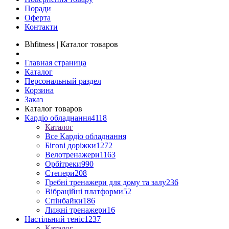
Поради
Оферта
Контакти
Bhfitness | Каталог товаров
Главная страница
Каталог
Персональный раздел
Корзина
Заказ
Каталог товаров
Кардіо обладнання
4118
Каталог
Все Кардіо обладнання
Бігові доріжки
1272
Велотренажери
1163
Орбітреки
990
Степери
208
Гребні тренажери для дому та залу
236
Вібраційні платформи
52
Спінбайки
186
Лижні тренажери
16
Настільний теніс
1237
Каталог