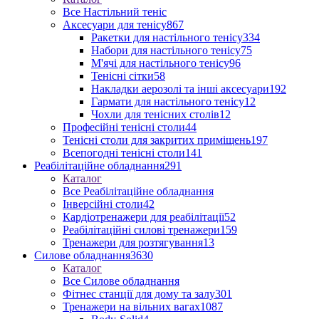
Все Настільний теніс
Аксесуари для тенісу
867
Ракетки для настільного тенісу
334
Набори для настільного тенісу
75
М'ячі для настільного тенісу
96
Тенісні сітки
58
Накладки аерозолі та інші аксесуари
192
Гармати для настільного тенісу
12
Чохли для тенісних столів
12
Професійні тенісні столи
44
Тенісні столи для закритих приміщень
197
Всепогодні тенісні столи
141
Реабілітаційне обладнання
291
Каталог
Все Реабілітаційне обладнання
Інверсійні столи
42
Кардіотренажери для реабілітації
52
Реабілітаційні силові тренажери
159
Тренажери для розтягування
13
Силове обладнання
3630
Каталог
Все Силове обладнання
Фітнес станції для дому та залу
301
Тренажери на вільних вагах
1087