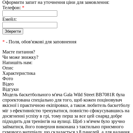
Оформити запит на уточнення ціни для замовлення:
Телефон:
*
Емейл:
*
- Поля, обов'язкові для заповнення
Маєте питання?
Чи може знижку?
Напишіть нам:
Опис
Характеристика
Фото
Відео
Відгуки
Модель баскетбольного м'яча Gala Wild Street BB7081R була
спроектована спеціально для того, щоб кожен поціновувач
якісної і практичною екіпіровки, а також любитель баскетболу
міг з ефективністю тренуватися, повністю сфокусувавшись на
досягненні успіху в грі, тому перш за все цей снаряд добре
підходить для тренінгів на вулиці. Щоб з м'ячем було зручно
займатися, його поверхня виконана з тактильно приємного
гумового матеріалу, що складається з 8 панелей, а для надання