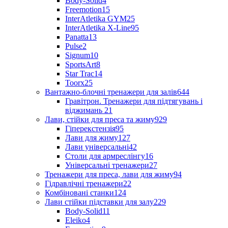
Body-Solid
4
Freemotion
15
InterAtletika GYM
25
InterAtletika X-Line
95
Panatta
13
Pulse
2
Signum
10
SportsArt
8
Star Trac
14
Toorx
25
Вантажно-блочні тренажери для залів
644
Гравітрон. Тренажери для підтягувань і
віджимань
21
Лави, стійки для преса та жиму
929
Гіперекстензія
95
Лави для жиму
127
Лави універсальні
42
Столи для армреслінгу
16
Універсальні тренажери
27
Тренажери для преса, лави для жиму
94
Гідравлічні тренажери
22
Комбіновані станки
124
Лави стійки підставки для залу
229
Body-Solid
11
Eleiko
4