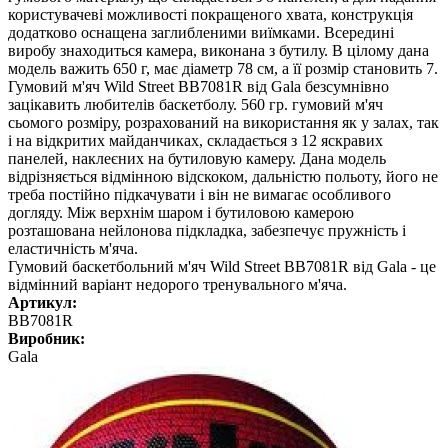
користувачеві можливості покращеного хвата, конструкція
додатково оснащена заглибленими виїмками. Всередині
виробу знаходиться камера, виконана з бутилу. В цілому дана
модель важить 650 г, має діаметр 78 см, а її розмір становить 7.
Гумовий м'яч Wild Street BB7081R від Gala безсумнівно
зацікавить любителів баскетболу. 560 гр. гумовий м'яч
сьомого розміру, розрахований на використання як у залах, так
і на відкритих майданчиках, складається з 12 яскравих
панелей, наклеєних на бутиловую камеру. Дана модель
відрізняється відмінною відскоком, дальністю польоту, його не
треба постійно підкачувати і він не вимагає особливого
догляду. Між верхнім шаром і бутиловою камерою
розташована нейлонова підкладка, забезпечує пружність і
еластичність м'яча.
Гумовий баскетбольний м'яч Wild Street BB7081R від Gala - це
відмінний варіант недорого тренувального м'яча.
Артикул:
BB7081R
Виробник:
Gala