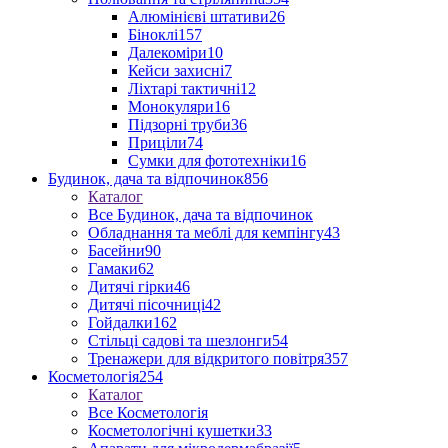
Алюмінієві штативи
26
Біноклі
157
Далекоміри
10
Кейси захисні
7
Ліхтарі тактичні
12
Монокуляри
16
Підзорні труби
36
Приціли
74
Сумки для фототехніки
16
Будинок, дача та відпочинок
856
Каталог
Все Будинок, дача та відпочинок
Обладнання та меблі для кемпінгу
43
Басейни
90
Гамаки
62
Дитячі гірки
46
Дитячі пісочниці
42
Гойдалки
162
Стільці садові та шезлонги
54
Тренажери для відкритого повітря
357
Косметологія
254
Каталог
Все Косметологія
Косметологічні кушетки
33