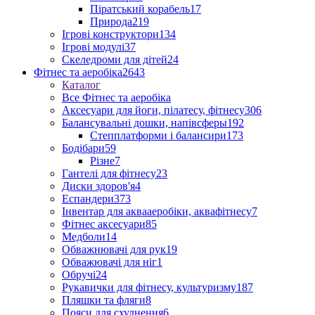
Піратський корабель
17
Природа
219
Ігрові конструктори
134
Ігрові модулі
37
Скеледроми для дітей
24
Фітнес та аеробіка
2643
Каталог
Все Фітнес та аеробіка
Аксесуари для йоги, пілатесу, фітнесу
306
Балансувальні дошки, напівсферы
192
Степплатформи і балансири
173
Бодібари
59
Різне
7
Гантелі для фітнесу
23
Диски здоров'я
4
Еспандери
373
Інвентар для аквааеробіки, аквафітнесу
7
Фітнес аксесуари
85
Медболи
14
Обважнювачі для рук
19
Обважювачі для ніг
1
Обручі
24
Рукавички для фітнесу, культуризму
187
Пляшки та фляги
8
Пояси для схуднення
6