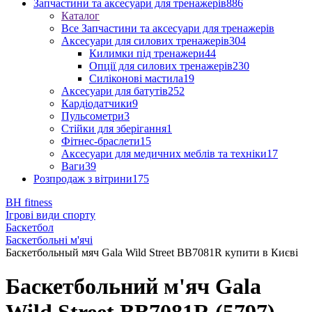
Запчастини та аксесуари для тренажерів
886
Каталог
Все Запчастини та аксесуари для тренажерів
Аксесуари для силових тренажерів
304
Килимки під тренажери
44
Опції для силових тренажерів
230
Силіконові мастила
19
Аксесуари для батутів
252
Кардіодатчики
9
Пульсометри
3
Стійки для зберігання
1
Фітнес-браслети
15
Аксесуари для медичних меблів та техніки
17
Ваги
39
Розпродаж з вітрини
175
BH fitness
Ігрові види спорту
Баскетбол
Баскетбольні м'ячі
Баскетбольный мяч Gala Wild Street BB7081R купити в Києві
Баскетбольний м'яч Gala