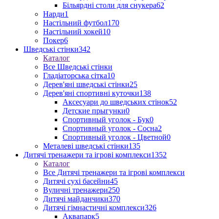
Більярдні столи для снукера
62
Нарди
1
Настільний футбол
170
Настільний хокей
10
Покер
6
Шведські стінки
342
Каталог
Все Шведські стінки
Гладіаторська сітка
10
Дерев'яні шведські стінки
25
Дерев'яні спортивні куточки
138
Аксесуари до шведських стінок
52
Детские прыгунки
0
Спортивный уголок - Бук
0
Спортивный уголок - Сосна
2
Спортивный уголок - Цветной
0
Металеві шведські стінки
135
Дитячі тренажери та ігрові комплекси
1352
Каталог
Все Дитячі тренажери та ігрові комплекси
Дитячі сухі басейни
45
Вуличні тренажери
250
Дитячі майданчики
370
Дитячі гімнастичні комплекси
326
Аквапарк
5