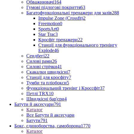
Обважнювачі
164
Гумові підлогові покриття
63
Багатофункціональні тренажери для залів
288
Impulse Zone (Crossfit)
2
Freemotion
0
SportsArt
0
Star Trac
3
Кросфіт тренажери
22
Станції для функціонального тренінгу
Explode
46
Сендбегі
22
Силові рами
26
Силові стрічки
41
Скакалки швидкісні
7
Станції для кросфіту
7
Тумби та пліобокси
5
Функціональний тренінг і Кроссфіт
37
Петлі TRX
10
Швидкісні бар'єри
4
Батути й аксесуари
791
Каталог
Все Батути й аксесуари
Батути
791
Бокс, єдиноборства, самоборона
1770
Каталог