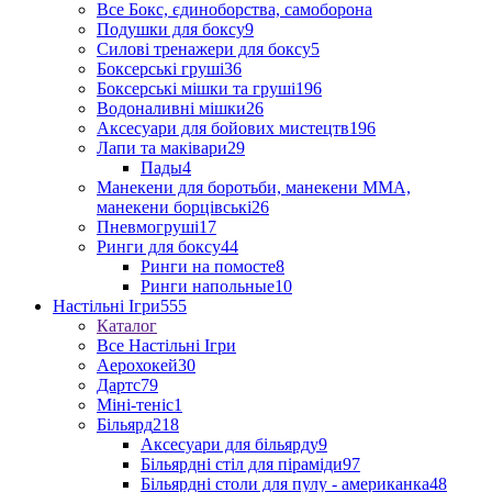
Все Бокс, єдиноборства, самоборона
Подушки для боксу
9
Силові тренажери для боксу
5
Боксерські груші
36
Боксерські мішки та груші
196
Водоналивні мішки
26
Аксесуари для бойових мистецтв
196
Лапи та маківари
29
Пады
4
Манекени для боротьби, манекени ММА,
манекени борцівські
26
Пневмогруші
17
Ринги для боксу
44
Ринги на помосте
8
Ринги напольные
10
Настільні Ігри
555
Каталог
Все Настільні Ігри
Аерохокей
30
Дартс
79
Міні-теніс
1
Більярд
218
Аксесуари для більярду
9
Більярдні стіл для піраміди
97
Більярдні столи для пулу - американка
48