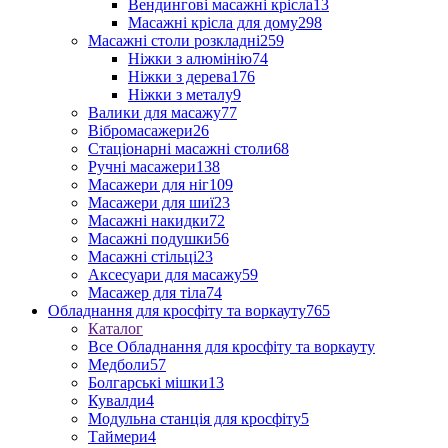
Вендингові масажні крісла
13
Масажні крісла для дому
298
Масажні столи розкладні
259
Ніжки з алюмінію
74
Ніжки з дерева
176
Ніжки з металу
9
Валики для масажу
77
Вібромасажери
26
Стаціонарні масажні столи
68
Ручні масажери
138
Масажери для ніг
109
Масажери для шиї
23
Масажні накидки
72
Масажні подушки
56
Масажні стільці
23
Аксесуари для масажу
59
Масажер для тіла
74
Обладнання для кросфіту та воркауту
765
Каталог
Все Обладнання для кросфіту та воркауту
Медболи
57
Болгарські мішки
13
Кувалди
4
Модульна станція для кросфіту
5
Таймери
4