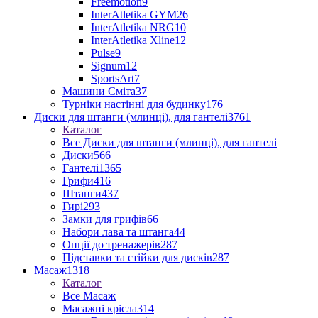
Freemotion
9
InterAtletika GYM
26
InterAtletika NRG
10
InterAtletika Xline
12
Pulse
9
Signum
12
SportsArt
7
Машини Сміта
37
Турніки настінні для будинку
176
Диски для штанги (млинці), для гантелі
3761
Каталог
Все Диски для штанги (млинці), для гантелі
Диски
566
Гантелі
1365
Грифи
416
Штанги
437
Гирі
293
Замки для грифів
66
Набори лава та штанга
44
Опції до тренажерів
287
Підставки та стійки для дисків
287
Масаж
1318
Каталог
Все Масаж
Масажні крісла
314