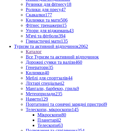
Резинки для фітнесу
18
Ролики для пресу
47
Скакалки
177
Килимки та мати
506
Фітнес тренажери
15
Упори для віджимань
43
М'ячі та фітболи
394
Гімнастичні мати
135
Туризм та активний відпочинок
2062
Каталог
Все Туризм та активний відпочинок
Дорожні сумки та валізи
460
Генератори
35
Килимки
40
Меблі для спортзалів
44
Ліхтарі спеціальні
2
Мангали, барбекю, гриль
9
Метеоприлади
235
Намети
129
Портативні та сонячні зарядні пристрої
9
Телескопи, мікроскопи
145
Мікроскопи
80
Планетарії
2
Телескопи
63
Полювання та стрілянина
354