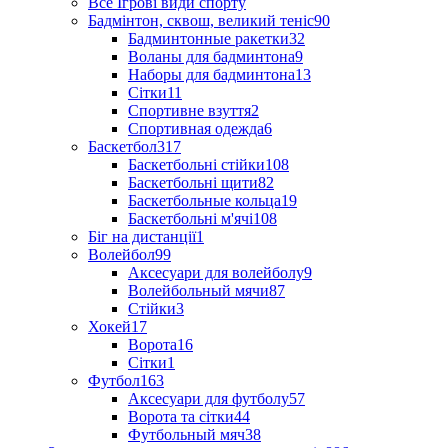
Все Ігрові види спорту
Бадмінтон, сквош, великий теніс
90
Бадминтонные ракетки
32
Воланы для бадминтона
9
Наборы для бадминтона
13
Сітки
11
Спортивне взуття
2
Спортивная одежда
6
Баскетбол
317
Баскетбольні стійки
108
Баскетбольні щити
82
Баскетбольные кольца
19
Баскетбольні м'ячі
108
Біг на дистанції
1
Волейбол
99
Аксесуари для волейболу
9
Волейбольный мячи
87
Стійки
3
Хокей
17
Ворота
16
Сітки
1
Футбол
163
Аксесуари для футболу
57
Ворота та сітки
44
Футбольный мяч
38