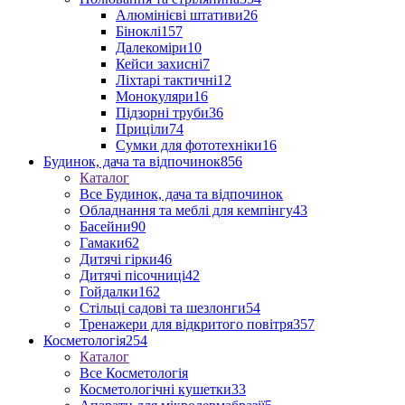
Алюмінієві штативи
26
Біноклі
157
Далекоміри
10
Кейси захисні
7
Ліхтарі тактичні
12
Монокуляри
16
Підзорні труби
36
Приціли
74
Сумки для фототехніки
16
Будинок, дача та відпочинок
856
Каталог
Все Будинок, дача та відпочинок
Обладнання та меблі для кемпінгу
43
Басейни
90
Гамаки
62
Дитячі гірки
46
Дитячі пісочниці
42
Гойдалки
162
Стільці садові та шезлонги
54
Тренажери для відкритого повітря
357
Косметологія
254
Каталог
Все Косметологія
Косметологічні кушетки
33