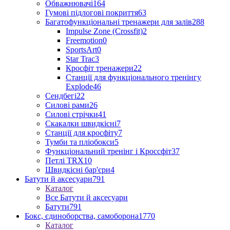
Обважнювачі
164
Гумові підлогові покриття
63
Багатофункціональні тренажери для залів
288
Impulse Zone (Crossfit)
2
Freemotion
0
SportsArt
0
Star Trac
3
Кросфіт тренажери
22
Станції для функціонального тренінгу
Explode
46
Сендбегі
22
Силові рами
26
Силові стрічки
41
Скакалки швидкісні
7
Станції для кросфіту
7
Тумби та пліобокси
5
Функціональний тренінг і Кроссфіт
37
Петлі TRX
10
Швидкісні бар'єри
4
Батути й аксесуари
791
Каталог
Все Батути й аксесуари
Батути
791
Бокс, єдиноборства, самоборона
1770
Каталог