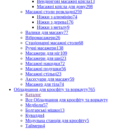
Вендингові масажні крісла
13
Масажні крісла для дому
298
Масажні столи розкладні
259
Ніжки з алюмінію
74
Ніжки з дерева
176
Ніжки з металу
9
Валики для масажу
77
Вібромасажери
26
Стаціонарні масажні столи
68
Ручні масажери
138
Масажери для ніг
109
Масажери для шиї
23
Масажні накидки
72
Масажні подушки
56
Масажні стільці
23
Аксесуари для масажу
59
Масажер для тіла
74
Обладнання для кросфіту та воркауту
765
Каталог
Все Обладнання для кросфіту та воркауту
Медболи
57
Болгарські мішки
13
Кувалди
4
Модульна станція для кросфіту
5
Таймери
4