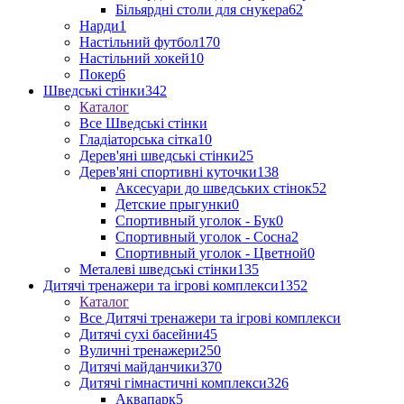
Більярдні столи для снукера
62
Нарди
1
Настільний футбол
170
Настільний хокей
10
Покер
6
Шведські стінки
342
Каталог
Все Шведські стінки
Гладіаторська сітка
10
Дерев'яні шведські стінки
25
Дерев'яні спортивні куточки
138
Аксесуари до шведських стінок
52
Детские прыгунки
0
Спортивный уголок - Бук
0
Спортивный уголок - Сосна
2
Спортивный уголок - Цветной
0
Металеві шведські стінки
135
Дитячі тренажери та ігрові комплекси
1352
Каталог
Все Дитячі тренажери та ігрові комплекси
Дитячі сухі басейни
45
Вуличні тренажери
250
Дитячі майданчики
370
Дитячі гімнастичні комплекси
326
Аквапарк
5