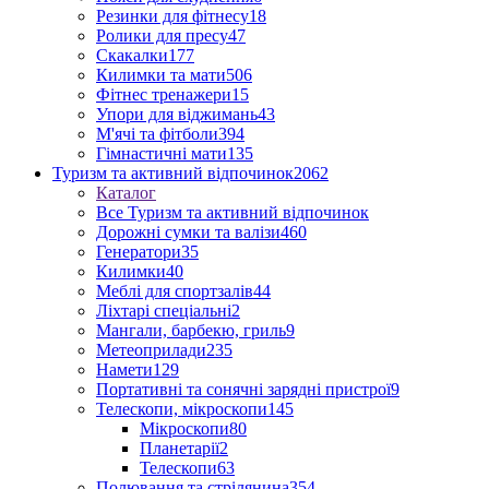
Резинки для фітнесу
18
Ролики для пресу
47
Скакалки
177
Килимки та мати
506
Фітнес тренажери
15
Упори для віджимань
43
М'ячі та фітболи
394
Гімнастичні мати
135
Туризм та активний відпочинок
2062
Каталог
Все Туризм та активний відпочинок
Дорожні сумки та валізи
460
Генератори
35
Килимки
40
Меблі для спортзалів
44
Ліхтарі спеціальні
2
Мангали, барбекю, гриль
9
Метеоприлади
235
Намети
129
Портативні та сонячні зарядні пристрої
9
Телескопи, мікроскопи
145
Мікроскопи
80
Планетарії
2
Телескопи
63
Полювання та стрілянина
354