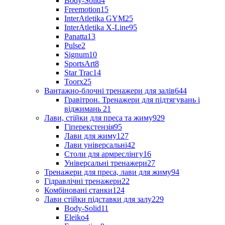
Body-Solid
4
Freemotion
15
InterAtletika GYM
25
InterAtletika X-Line
95
Panatta
13
Pulse
2
Signum
10
SportsArt
8
Star Trac
14
Toorx
25
Вантажно-блочні тренажери для залів
644
Гравітрон. Тренажери для підтягувань і
віджимань
21
Лави, стійки для преса та жиму
929
Гіперекстензія
95
Лави для жиму
127
Лави універсальні
42
Столи для армреслінгу
16
Універсальні тренажери
27
Тренажери для преса, лави для жиму
94
Гідравлічні тренажери
22
Комбіновані станки
124
Лави стійки підставки для залу
229
Body-Solid
11
Eleiko
4