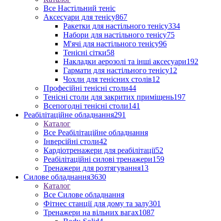
Все Настільний теніс
Аксесуари для тенісу
867
Ракетки для настільного тенісу
334
Набори для настільного тенісу
75
М'ячі для настільного тенісу
96
Тенісні сітки
58
Накладки аерозолі та інші аксесуари
192
Гармати для настільного тенісу
12
Чохли для тенісних столів
12
Професійні тенісні столи
44
Тенісні столи для закритих приміщень
197
Всепогодні тенісні столи
141
Реабілітаційне обладнання
291
Каталог
Все Реабілітаційне обладнання
Інверсійні столи
42
Кардіотренажери для реабілітації
52
Реабілітаційні силові тренажери
159
Тренажери для розтягування
13
Силове обладнання
3630
Каталог
Все Силове обладнання
Фітнес станції для дому та залу
301
Тренажери на вільних вагах
1087