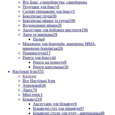
Все Бокс, єдиноборства, самоборона
Подушки для боксу
9
Силові тренажери для боксу
5
Боксерські груші
36
Боксерські мішки та груші
196
Водоналивні мішки
26
Аксесуари для бойових мистецтв
196
Лапи та маківари
29
Пады
4
Манекени для боротьби, манекени ММА,
манекени борцівські
26
Пневмогруші
17
Ринги для боксу
44
Ринги на помосте
8
Ринги напольные
10
Настільні Ігри
555
Каталог
Все Настільні Ігри
Аерохокей
30
Дартс
79
Міні-теніс
1
Більярд
218
Аксесуари для більярду
9
Більярдні стіл для піраміди
97
Більярдні столи для пулу - американка
48