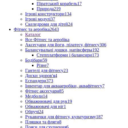
Піратський корабель
17
Природа
219
Ігрові конструктори
134
Ігрові модулі
37
Скеледроми для дітей
24
Фітнес та аеробіка
2643
Каталог
Все Фітнес та аеробіка
Аксесуари для йоги, пілатесу, фітнесу
306
Балансувальні дошки, напівсферы
192
Степплатформи і балансири
173
Бодібари
59
Різне
7
Гантелі для фітнесу
23
Диски здоров'я
4
Еспандери
373
Інвентар для аквааеробіки, аквафітнесу
7
Фітнес аксесуари
85
Медболи
14
Обважнювачі для рук
19
Обважювачі для ніг
1
Обручі
24
Рукавички для фітнесу, культуризму
187
Пляшки та фляги
8
Пояси для схуднення
6