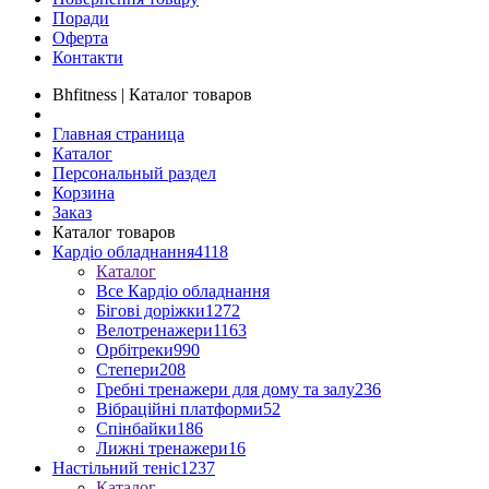
Поради
Оферта
Контакти
Bhfitness | Каталог товаров
Главная страница
Каталог
Персональный раздел
Корзина
Заказ
Каталог товаров
Кардіо обладнання
4118
Каталог
Все Кардіо обладнання
Бігові доріжки
1272
Велотренажери
1163
Орбітреки
990
Степери
208
Гребні тренажери для дому та залу
236
Вібраційні платформи
52
Спінбайки
186
Лижні тренажери
16
Настільний теніс
1237
Каталог