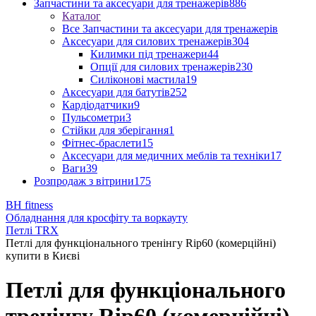
Запчастини та аксесуари для тренажерів
886
Каталог
Все Запчастини та аксесуари для тренажерів
Аксесуари для силових тренажерів
304
Килимки під тренажери
44
Опції для силових тренажерів
230
Силіконові мастила
19
Аксесуари для батутів
252
Кардіодатчики
9
Пульсометри
3
Стійки для зберігання
1
Фітнес-браслети
15
Аксесуари для медичних меблів та техніки
17
Ваги
39
Розпродаж з вітрини
175
BH fitness
Обладнання для кросфіту та воркауту
Петлі TRX
Петлі для функціонального тренінгу Rip60 (комерційні)
купити в Києві
Петлі для функціонального