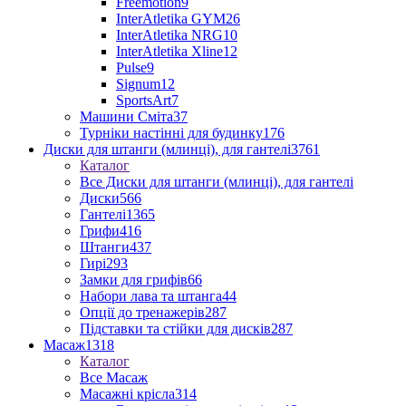
Freemotion
9
InterAtletika GYM
26
InterAtletika NRG
10
InterAtletika Xline
12
Pulse
9
Signum
12
SportsArt
7
Машини Сміта
37
Турніки настінні для будинку
176
Диски для штанги (млинці), для гантелі
3761
Каталог
Все Диски для штанги (млинці), для гантелі
Диски
566
Гантелі
1365
Грифи
416
Штанги
437
Гирі
293
Замки для грифів
66
Набори лава та штанга
44
Опції до тренажерів
287
Підставки та стійки для дисків
287
Масаж
1318
Каталог
Все Масаж
Масажні крісла
314