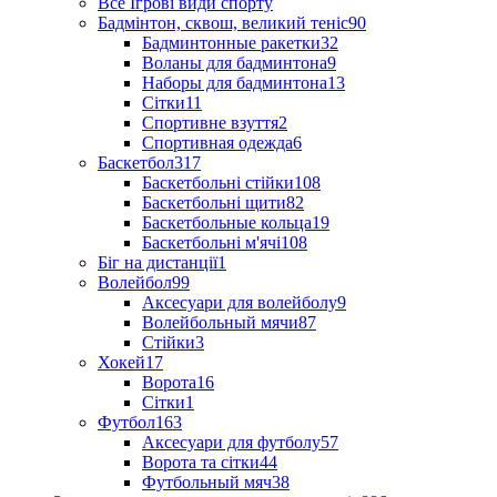
Все Ігрові види спорту
Бадмінтон, сквош, великий теніс
90
Бадминтонные ракетки
32
Воланы для бадминтона
9
Наборы для бадминтона
13
Сітки
11
Спортивне взуття
2
Спортивная одежда
6
Баскетбол
317
Баскетбольні стійки
108
Баскетбольні щити
82
Баскетбольные кольца
19
Баскетбольні м'ячі
108
Біг на дистанції
1
Волейбол
99
Аксесуари для волейболу
9
Волейбольный мячи
87
Стійки
3
Хокей
17
Ворота
16
Сітки
1
Футбол
163
Аксесуари для футболу
57
Ворота та сітки
44
Футбольный мяч
38