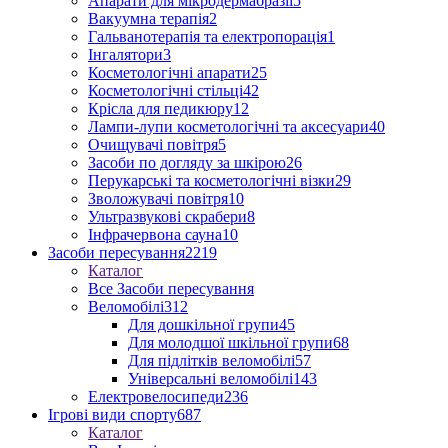
Апарати для мікродермабразії
5
Вакуумна терапія
2
Гальванотерапія та електропорація
1
Інгалятори
3
Косметологічні апарати
25
Косметологічні стільці
42
Крісла для педикюру
12
Лампи-лупи косметологічні та аксесуари
40
Очищувачі повітря
5
Засоби по догляду за шкірою
26
Перукарські та косметологічні візки
29
Зволожувачі повітря
10
Ультразвукові скрабери
8
Інфрачервона сауна
10
Засоби пересування
2219
Каталог
Все Засоби пересування
Веломобілі
312
Для дошкільної групи
45
Для молодшої шкільної групи
68
Для підлітків веломобілі
57
Універсальні веломобілі
143
Електровелосипеди
236
Ігрові види спорту
687
Каталог