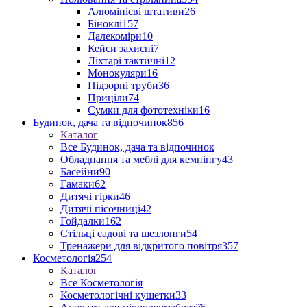
Алюмінієві штативи
26
Біноклі
157
Далекоміри
10
Кейси захисні
7
Ліхтарі тактичні
12
Монокуляри
16
Підзорні труби
36
Приціли
74
Сумки для фототехніки
16
Будинок, дача та відпочинок
856
Каталог
Все Будинок, дача та відпочинок
Обладнання та меблі для кемпінгу
43
Басейни
90
Гамаки
62
Дитячі гірки
46
Дитячі пісочниці
42
Гойдалки
162
Стільці садові та шезлонги
54
Тренажери для відкритого повітря
357
Косметологія
254
Каталог
Все Косметологія
Косметологічні кушетки
33