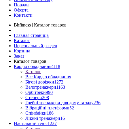
Поради
Оферта
Контакти
Bhfitness | Каталог товаров
Главная страница
Каталог
Персональный раздел
Корзина
Заказ
Каталог товаров
Кардіо обладнання
4118
Каталог
Все Кардіо обладнання
Бігові доріжки
1272
Велотренажери
1163
Орбітреки
990
Степери
208
Гребні тренажери для дому та залу
236
Вібраційні платформи
52
Спінбайки
186
Лижні тренажери
16
Настільний теніс
1237
Каталог