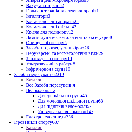
Апарати для мікродермабразії
5
Вакуумна терапія
2
Гальванотерапія та електропорація
1
Інгалятори
3
Косметологічні апарати
25
Косметологічні стільці
42
Крісла для педикюру
12
Лампи-лупи косметологічні та аксесуари
40
Очищувачі повітря
5
Засоби по догляду за шкірою
26
Перукарські та косметологічні візки
29
Зволожувачі повітря
10
Ультразвукові скрабери
8
Інфрачервона сауна
10
Засоби пересування
2219
Каталог
Все Засоби пересування
Веломобілі
312
Для дошкільної групи
45
Для молодшої шкільної групи
68
Для підлітків веломобілі
57
Універсальні веломобілі
143
Електровелосипеди
236
Ігрові види спорту
687
Каталог