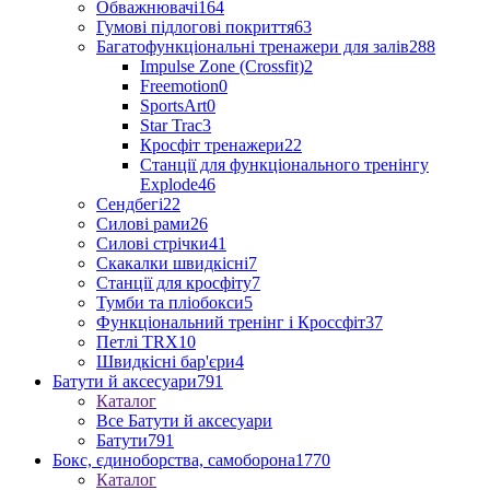
Обважнювачі
164
Гумові підлогові покриття
63
Багатофункціональні тренажери для залів
288
Impulse Zone (Crossfit)
2
Freemotion
0
SportsArt
0
Star Trac
3
Кросфіт тренажери
22
Станції для функціонального тренінгу
Explode
46
Сендбегі
22
Силові рами
26
Силові стрічки
41
Скакалки швидкісні
7
Станції для кросфіту
7
Тумби та пліобокси
5
Функціональний тренінг і Кроссфіт
37
Петлі TRX
10
Швидкісні бар'єри
4
Батути й аксесуари
791
Каталог
Все Батути й аксесуари
Батути
791
Бокс, єдиноборства, самоборона
1770
Каталог