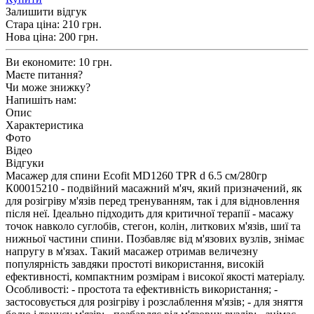
Залишити відгук
Стара ціна:
210 грн.
Нова ціна:
200
грн.
Ви економите:
10 грн.
Маєте питання?
Чи може знижку?
Напишіть нам:
Опис
Характеристика
Фото
Відео
Відгуки
Масажер для спини Ecofit MD1260 TPR d 6.5 см/280гр
К00015210 - подвійний масажний м'яч, який призначений, як
для розігріву м'язів перед тренуванням, так і для відновлення
після неї. Ідеально підходить для критичної терапії - масажу
точок навколо суглобів, стегон, колін, литкових м'язів, шиї та
нижньої частини спини. Позбавляє від м'язових вузлів, знімає
напругу в м'язах. Такий масажер отримав величезну
популярність завдяки простоті використання, високій
ефективності, компактним розмірам і високої якості матеріалу.
Особливості: - простота та ефективність використання; -
застосовується для розігріву і розслаблення м'язів; - для зняття