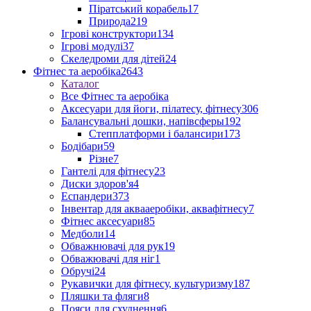
Піратський корабель
17
Природа
219
Ігрові конструктори
134
Ігрові модулі
37
Скеледроми для дітей
24
Фітнес та аеробіка
2643
Каталог
Все Фітнес та аеробіка
Аксесуари для йоги, пілатесу, фітнесу
306
Балансувальні дошки, напівсферы
192
Степплатформи і балансири
173
Бодібари
59
Різне
7
Гантелі для фітнесу
23
Диски здоров'я
4
Еспандери
373
Інвентар для аквааеробіки, аквафітнесу
7
Фітнес аксесуари
85
Медболи
14
Обважнювачі для рук
19
Обважювачі для ніг
1
Обручі
24
Рукавички для фітнесу, культуризму
187
Пляшки та фляги
8
Пояси для схуднення
6