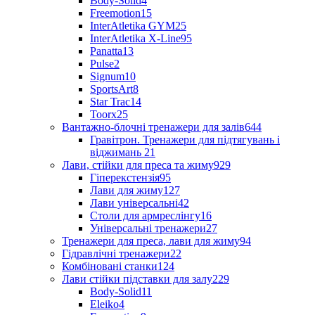
Body-Solid
4
Freemotion
15
InterAtletika GYM
25
InterAtletika X-Line
95
Panatta
13
Pulse
2
Signum
10
SportsArt
8
Star Trac
14
Toorx
25
Вантажно-блочні тренажери для залів
644
Гравітрон. Тренажери для підтягувань і
віджимань
21
Лави, стійки для преса та жиму
929
Гіперекстензія
95
Лави для жиму
127
Лави універсальні
42
Столи для армреслінгу
16
Універсальні тренажери
27
Тренажери для преса, лави для жиму
94
Гідравлічні тренажери
22
Комбіновані станки
124
Лави стійки підставки для залу
229
Body-Solid
11
Eleiko
4