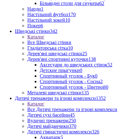
Більярдні столи для снукера
62
Нарди
1
Настільний футбол
170
Настільний хокей
10
Покер
6
Шведські стінки
342
Каталог
Все Шведські стінки
Гладіаторська сітка
10
Дерев'яні шведські стінки
25
Дерев'яні спортивні куточки
138
Аксесуари до шведських стінок
52
Детские прыгунки
0
Спортивный уголок - Бук
0
Спортивный уголок - Сосна
2
Спортивный уголок - Цветной
0
Металеві шведські стінки
135
Дитячі тренажери та ігрові комплекси
1352
Каталог
Все Дитячі тренажери та ігрові комплекси
Дитячі сухі басейни
45
Вуличні тренажери
250
Дитячі майданчики
370
Дитячі гімнастичні комплекси
326
Аквапарк
5