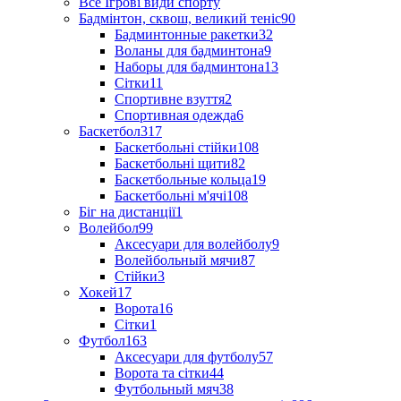
Все Ігрові види спорту
Бадмінтон, сквош, великий теніс
90
Бадминтонные ракетки
32
Воланы для бадминтона
9
Наборы для бадминтона
13
Сітки
11
Спортивне взуття
2
Спортивная одежда
6
Баскетбол
317
Баскетбольні стійки
108
Баскетбольні щити
82
Баскетбольные кольца
19
Баскетбольні м'ячі
108
Біг на дистанції
1
Волейбол
99
Аксесуари для волейболу
9
Волейбольный мячи
87
Стійки
3
Хокей
17
Ворота
16
Сітки
1
Футбол
163
Аксесуари для футболу
57
Ворота та сітки
44
Футбольный мяч
38