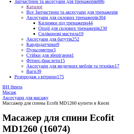
Запчастини та аксесуари для тренажерів
886
Каталог
Все Запчастини та аксесуари для тренажерів
Аксесуари для силових тренажерів
304
Килимки під тренажери
44
Опції для силових тренажерів
230
Силіконові мастила
19
Аксесуари для батутів
252
Кардіодатчики
9
Пульсометри
3
Стійки для зберігання
1
Фітнес-браслети
15
Аксесуари для медичних меблів та техніки
17
Ваги
39
Розпродаж з вітрини
175
BH fitness
Масаж
Аксесуари для масажу
Массажер для спины Ecofit MD1260 купити в Києві
Масажер для спини Ecofit
MD1260 (16074)