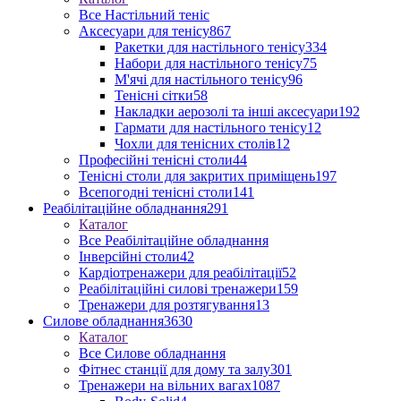
Все Настільний теніс
Аксесуари для тенісу
867
Ракетки для настільного тенісу
334
Набори для настільного тенісу
75
М'ячі для настільного тенісу
96
Тенісні сітки
58
Накладки аерозолі та інші аксесуари
192
Гармати для настільного тенісу
12
Чохли для тенісних столів
12
Професійні тенісні столи
44
Тенісні столи для закритих приміщень
197
Всепогодні тенісні столи
141
Реабілітаційне обладнання
291
Каталог
Все Реабілітаційне обладнання
Інверсійні столи
42
Кардіотренажери для реабілітації
52
Реабілітаційні силові тренажери
159
Тренажери для розтягування
13
Силове обладнання
3630
Каталог
Все Силове обладнання
Фітнес станції для дому та залу
301
Тренажери на вільних вагах
1087