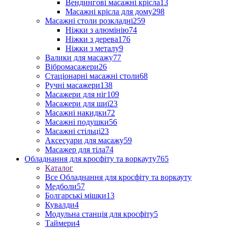
Вендингові масажні крісла
13
Масажні крісла для дому
298
Масажні столи розкладні
259
Ніжки з алюмінію
74
Ніжки з дерева
176
Ніжки з металу
9
Валики для масажу
77
Вібромасажери
26
Стаціонарні масажні столи
68
Ручні масажери
138
Масажери для ніг
109
Масажери для шиї
23
Масажні накидки
72
Масажні подушки
56
Масажні стільці
23
Аксесуари для масажу
59
Масажер для тіла
74
Обладнання для кросфіту та воркауту
765
Каталог
Все Обладнання для кросфіту та воркауту
Медболи
57
Болгарські мішки
13
Кувалди
4
Модульна станція для кросфіту
5
Таймери
4