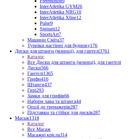
Freemotion
9
InterAtletika GYM
26
InterAtletika NRG
10
InterAtletika Xline
12
Pulse
9
Signum
12
SportsArt
7
Машини Сміта
37
Турніки настінні для будинку
176
Диски для штанги (млинці), для гантелі
3761
Каталог
Все Диски для штанги (млинці), для гантелі
Диски
566
Гантелі
1365
Грифи
416
Штанги
437
Гирі
293
Замки для грифів
66
Набори лава та штанга
44
Опції до тренажерів
287
Підставки та стійки для дисків
287
Масаж
1318
Каталог
Все Масаж
Масажні крісла
314