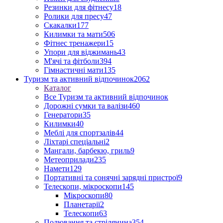
Резинки для фітнесу
18
Ролики для пресу
47
Скакалки
177
Килимки та мати
506
Фітнес тренажери
15
Упори для віджимань
43
М'ячі та фітболи
394
Гімнастичні мати
135
Туризм та активний відпочинок
2062
Каталог
Все Туризм та активний відпочинок
Дорожні сумки та валізи
460
Генератори
35
Килимки
40
Меблі для спортзалів
44
Ліхтарі спеціальні
2
Мангали, барбекю, гриль
9
Метеоприлади
235
Намети
129
Портативні та сонячні зарядні пристрої
9
Телескопи, мікроскопи
145
Мікроскопи
80
Планетарії
2
Телескопи
63
Полювання та стрілянина
354