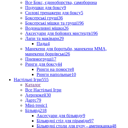
Все Бокс, єдиноборства, самоборона
Подушки для боксу
9
Силові тренажери для боксу
5
Боксерські груші
36
Боксерські мішки та груші
196
Водоналивні мішки
26
Аксесуари для бойових мистецтв
196
Лапи та маківари
29
Пады
4
Манекени для боротьби, манекени ММА,
манекени борцівські
26
Пневмогруші
17
Ринги для боксу
44
Ринги на помосте
8
Ринги напольные
10
Настільні Ігри
555
Каталог
Все Настільні Ігри
Аерохокей
30
Дартс
79
Міні-теніс
1
Більярд
218
Аксесуари для більярду
9
Більярдні стіл для піраміди
97
Більярдні столи для пулу - американка
48