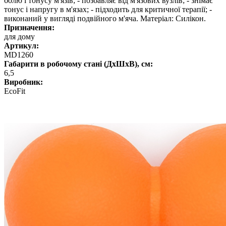
болю і тонусу м'язів; - позбавляє від м'язових вузлів; - знімає
тонус і напругу в м'язах; - підходить для критичної терапії; -
виконаний у вигляді подвійного м'яча. Матеріал: Силікон.
Призначення:
для дому
Артикул:
MD1260
Габарити в робочому стані (ДхШхВ), см:
6,5
Виробник:
EcoFit