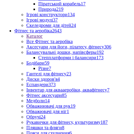
Піратський корабель
17
Природа
219
Ігрові конструктори
134
Ігрові модулі
37
Скеледроми для дітей
24
Фітнес та аеробіка
2643
Каталог
Все Фітнес та аеробіка
Аксесуари для йоги, пілатесу, фітнесу
306
Балансувальні дошки, напівсферы
192
Степплатформи і балансири
173
Бодібари
59
Різне
7
Гантелі для фітнесу
23
Диски здоров'я
4
Еспандери
373
Інвентар для аквааеробіки, аквафітнесу
7
Фітнес аксесуари
85
Медболи
14
Обважнювачі для рук
19
Обважювачі для ніг
1
Обручі
24
Рукавички для фітнесу, культуризму
187
Пляшки та фляги
8
Пояси для схуднення
6