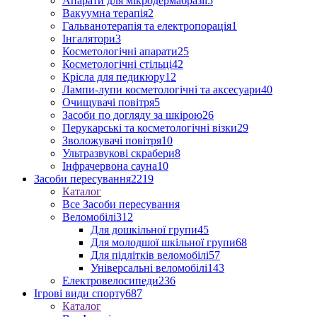
Апарати для мікродермабразії
5
Вакуумна терапія
2
Гальванотерапія та електропорація
1
Інгалятори
3
Косметологічні апарати
25
Косметологічні стільці
42
Крісла для педикюру
12
Лампи-лупи косметологічні та аксесуари
40
Очищувачі повітря
5
Засоби по догляду за шкірою
26
Перукарські та косметологічні візки
29
Зволожувачі повітря
10
Ультразвукові скрабери
8
Інфрачервона сауна
10
Засоби пересування
2219
Каталог
Все Засоби пересування
Веломобілі
312
Для дошкільної групи
45
Для молодшої шкільної групи
68
Для підлітків веломобілі
57
Універсальні веломобілі
143
Електровелосипеди
236
Ігрові види спорту
687
Каталог