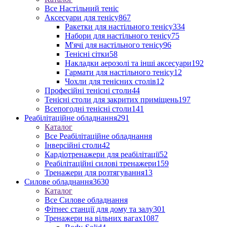
Все Настільний теніс
Аксесуари для тенісу
867
Ракетки для настільного тенісу
334
Набори для настільного тенісу
75
М'ячі для настільного тенісу
96
Тенісні сітки
58
Накладки аерозолі та інші аксесуари
192
Гармати для настільного тенісу
12
Чохли для тенісних столів
12
Професійні тенісні столи
44
Тенісні столи для закритих приміщень
197
Всепогодні тенісні столи
141
Реабілітаційне обладнання
291
Каталог
Все Реабілітаційне обладнання
Інверсійні столи
42
Кардіотренажери для реабілітації
52
Реабілітаційні силові тренажери
159
Тренажери для розтягування
13
Силове обладнання
3630
Каталог
Все Силове обладнання
Фітнес станції для дому та залу
301
Тренажери на вільних вагах
1087