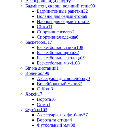
Все Ігрові види спорту
Бадмінтон, сквош, великий теніс
90
Бадминтонные ракетки
32
Воланы для бадминтона
9
Наборы для бадминтона
13
Сітки
11
Спортивне взуття
2
Спортивная одежда
6
Баскетбол
317
Баскетбольні стійки
108
Баскетбольні щити
82
Баскетбольные кольца
19
Баскетбольні м'ячі
108
Біг на дистанції
1
Волейбол
99
Аксесуари для волейболу
9
Волейбольный мячи
87
Стійки
3
Хокей
17
Ворота
16
Сітки
1
Футбол
163
Аксесуари для футболу
57
Ворота та сітки
44
Футбольный мяч
38