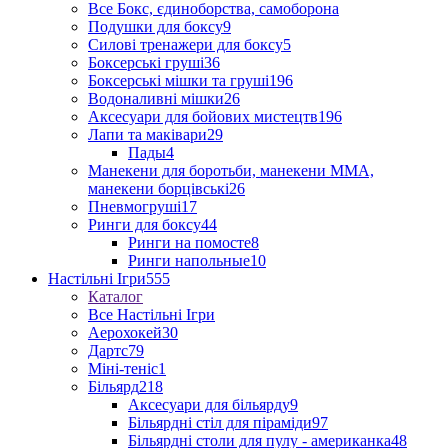
Все Бокс, єдиноборства, самоборона
Подушки для боксу
9
Силові тренажери для боксу
5
Боксерські груші
36
Боксерські мішки та груші
196
Водоналивні мішки
26
Аксесуари для бойових мистецтв
196
Лапи та маківари
29
Пады
4
Манекени для боротьби, манекени ММА,
манекени борцівські
26
Пневмогруші
17
Ринги для боксу
44
Ринги на помосте
8
Ринги напольные
10
Настільні Ігри
555
Каталог
Все Настільні Ігри
Аерохокей
30
Дартс
79
Міні-теніс
1
Більярд
218
Аксесуари для більярду
9
Більярдні стіл для піраміди
97
Більярдні столи для пулу - американка
48