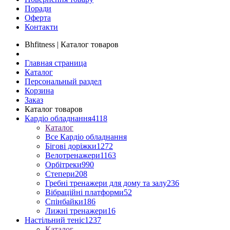
Поради
Оферта
Контакти
Bhfitness | Каталог товаров
Главная страница
Каталог
Персональный раздел
Корзина
Заказ
Каталог товаров
Кардіо обладнання
4118
Каталог
Все Кардіо обладнання
Бігові доріжки
1272
Велотренажери
1163
Орбітреки
990
Степери
208
Гребні тренажери для дому та залу
236
Вібраційні платформи
52
Спінбайки
186
Лижні тренажери
16
Настільний теніс
1237
Каталог