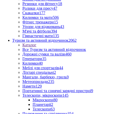
Резинки для фітнесу
18
Ролики для пресу
47
Скакалки
177
Килимки та мати
506
Фітнес тренажери
15
Упори для віджимань
43
М'ячі та фітболи
394
Гімнастичні мати
135
Туризм та активний відпочинок
2062
Каталог
Все Туризм та активний відпочинок
Дорожні сумки та валізи
460
Генератори
35
Килимки
40
Меблі для спортзалів
44
Ліхтарі спеціальні
2
Мангали, барбекю, гриль
9
Метеоприлади
235
Намети
129
Портативні та сонячні зарядні пристрої
9
Телескопи, мікроскопи
145
Мікроскопи
80
Планетарії
2
Телескопи
63
Полювання та стрілянина
354