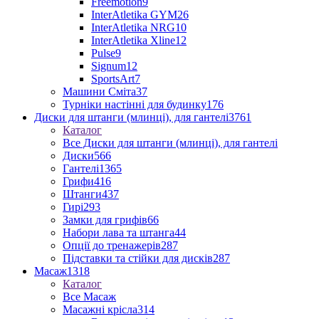
Freemotion
9
InterAtletika GYM
26
InterAtletika NRG
10
InterAtletika Xline
12
Pulse
9
Signum
12
SportsArt
7
Машини Сміта
37
Турніки настінні для будинку
176
Диски для штанги (млинці), для гантелі
3761
Каталог
Все Диски для штанги (млинці), для гантелі
Диски
566
Гантелі
1365
Грифи
416
Штанги
437
Гирі
293
Замки для грифів
66
Набори лава та штанга
44
Опції до тренажерів
287
Підставки та стійки для дисків
287
Масаж
1318
Каталог
Все Масаж
Масажні крісла
314