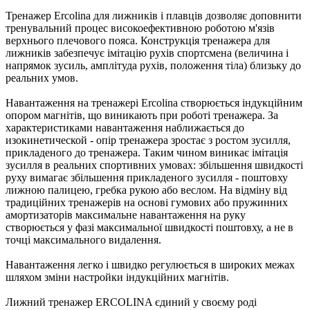
Тренажер Ercolina для лижників і плавців дозволяє доповнити
тренувальний процес високоефективною роботою м'язів
верхнього плечового пояса. Конструкція тренажера для
лижників забезпечує імітацію рухів спортсмена (величина і
напрямок зусиль, амплітуда рухів, положення тіла) близьку до
реальних умов.
Навантаження на тренажері Ercolina створюється індукційним
опором магнітів, що виникають при роботі тренажера. За
характеристиками навантаження наближається до
изокинетической - опір тренажера зростає з ростом зусилля,
прикладеного до тренажера. Таким чином виникає імітація
зусилля в реальних спортивних умовах: збільшення швидкості
руху вимагає збільшення прикладеного зусилля - поштовху
лижною палицею, гребка рукою або веслом. На відміну від
традиційних тренажерів на основі гумових або пружинних
амортизаторів максимальне навантаження на руку
створюється у фазі максимальної швидкості поштовху, а не в
точці максимального видалення.
Навантаження легко і швидко регулюється в широких межах
шляхом зміни настройки індукційних магнітів.
Лижний тренажер ERCOLINA єдиний у своєму роді