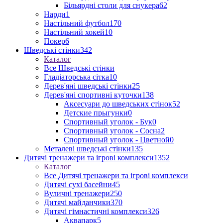
Більярдні столи для снукера
62
Нарди
1
Настільний футбол
170
Настільний хокей
10
Покер
6
Шведські стінки
342
Каталог
Все Шведські стінки
Гладіаторська сітка
10
Дерев'яні шведські стінки
25
Дерев'яні спортивні куточки
138
Аксесуари до шведських стінок
52
Детские прыгунки
0
Спортивный уголок - Бук
0
Спортивный уголок - Сосна
2
Спортивный уголок - Цветной
0
Металеві шведські стінки
135
Дитячі тренажери та ігрові комплекси
1352
Каталог
Все Дитячі тренажери та ігрові комплекси
Дитячі сухі басейни
45
Вуличні тренажери
250
Дитячі майданчики
370
Дитячі гімнастичні комплекси
326
Аквапарк
5