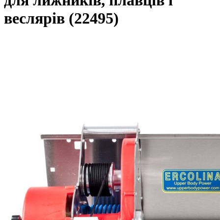
для лижників, плавців і
веслярів (22495)