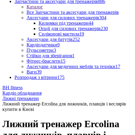
Запчастини та аксесуари для тренажерів
886
Каталог
Все Запчастини та аксесуари для тренажерів
Аксесуари для силових тренажерів
304
Килимки під тренажери
44
Опції для силових тренажерів
230
Силіконові мастила
19
Аксесуари для батутів
252
Кардіодатчики
9
Пульсометри
3
Стійки для зберігання
1
Фітнес-браслети
15
Аксесуари для медичних меблів та техніки
17
Ваги
39
Розпродаж з вітрини
175
BH fitness
Кардіо обладнання
Лижні тренажери
Лижний тренажер Ercolina для лижників, плавців і веслярів
купити в Києві
Лижний тренажер Ercolina