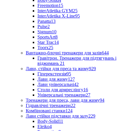
Body-Solid
4
Freemotion
15
InterAtletika GYM
25
InterAtletika X-Line
95
Panatta
13
Pulse
2
Signum
10
SportsArt
8
Star Trac
14
Toorx
25
Вантажно-блочні тренажери для залів
644
Гравітрон. Тренажери для підтягувань і
віджимань
21
Лави, стійки для преса та жиму
929
Гіперекстензія
95
Лави для жиму
127
Лави універсальні
42
Столи для армреслінгу
16
Універсальні тренажери
27
Тренажери для преса, лави для жиму
94
Гідравлічні тренажери
22
Комбіновані станки
124
Лави стійки підставки для залу
229
Body-Solid
11
Eleiko
4