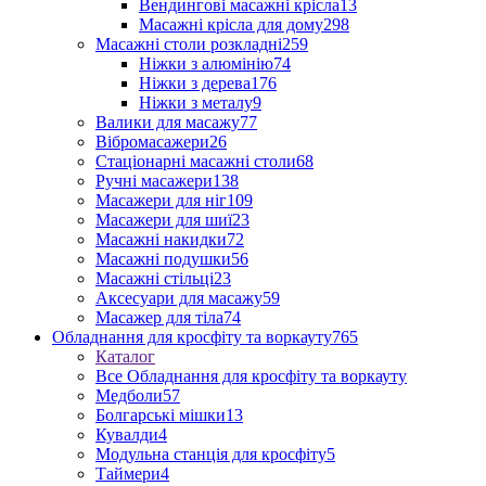
Вендингові масажні крісла
13
Масажні крісла для дому
298
Масажні столи розкладні
259
Ніжки з алюмінію
74
Ніжки з дерева
176
Ніжки з металу
9
Валики для масажу
77
Вібромасажери
26
Стаціонарні масажні столи
68
Ручні масажери
138
Масажери для ніг
109
Масажери для шиї
23
Масажні накидки
72
Масажні подушки
56
Масажні стільці
23
Аксесуари для масажу
59
Масажер для тіла
74
Обладнання для кросфіту та воркауту
765
Каталог
Все Обладнання для кросфіту та воркауту
Медболи
57
Болгарські мішки
13
Кувалди
4
Модульна станція для кросфіту
5
Таймери
4