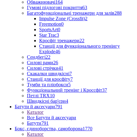
Обважнювачі
164
Гумові підлогові покриття
63
Багатофункціональні тренажери для залів
288
Impulse Zone (Crossfit)
2
Freemotion
0
SportsArt
0
Star Trac
3
Кросфіт тренажери
22
Станції для функціонального тренінгу
Explode
46
Сендбегі
22
Силові рами
26
Силові стрічки
41
Скакалки швидкісні
7
Станції для кросфіту
7
Тумби та пліобокси
5
Функціональний тренінг і Кроссфіт
37
Петлі TRX
10
Швидкісні бар'єри
4
Батути й аксесуари
791
Каталог
Все Батути й аксесуари
Батути
791
Бокс, єдиноборства, самоборона
1770
Каталог