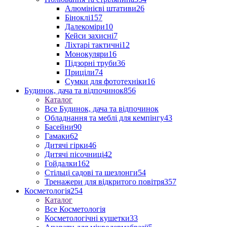
Алюмінієві штативи
26
Біноклі
157
Далекоміри
10
Кейси захисні
7
Ліхтарі тактичні
12
Монокуляри
16
Підзорні труби
36
Приціли
74
Сумки для фототехніки
16
Будинок, дача та відпочинок
856
Каталог
Все Будинок, дача та відпочинок
Обладнання та меблі для кемпінгу
43
Басейни
90
Гамаки
62
Дитячі гірки
46
Дитячі пісочниці
42
Гойдалки
162
Стільці садові та шезлонги
54
Тренажери для відкритого повітря
357
Косметологія
254
Каталог
Все Косметологія
Косметологічні кушетки
33