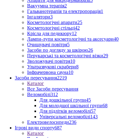
Апарати для мікродермабразії
5
Вакуумна терапія
2
Гальванотерапія та електропорація
1
Інгалятори
3
Косметологічні апарати
25
Косметологічні стільці
42
Крісла для педикюру
12
Лампи-лупи косметологічні та аксесуари
40
Очищувачі повітря
5
Засоби по догляду за шкірою
26
Перукарські та косметологічні візки
29
Зволожувачі повітря
10
Ультразвукові скрабери
8
Інфрачервона сауна
10
Засоби пересування
2219
Каталог
Все Засоби пересування
Веломобілі
312
Для дошкільної групи
45
Для молодшої шкільної групи
68
Для підлітків веломобілі
57
Універсальні веломобілі
143
Електровелосипеди
236
Ігрові види спорту
687
Каталог