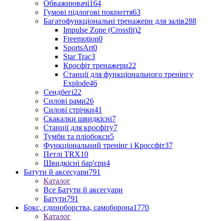
Обважнювачі
164
Гумові підлогові покриття
63
Багатофункціональні тренажери для залів
288
Impulse Zone (Crossfit)
2
Freemotion
0
SportsArt
0
Star Trac
3
Кросфіт тренажери
22
Станції для функціонального тренінгу
Explode
46
Сендбегі
22
Силові рами
26
Силові стрічки
41
Скакалки швидкісні
7
Станції для кросфіту
7
Тумби та пліобокси
5
Функціональний тренінг і Кроссфіт
37
Петлі TRX
10
Швидкісні бар'єри
4
Батути й аксесуари
791
Каталог
Все Батути й аксесуари
Батути
791
Бокс, єдиноборства, самоборона
1770
Каталог