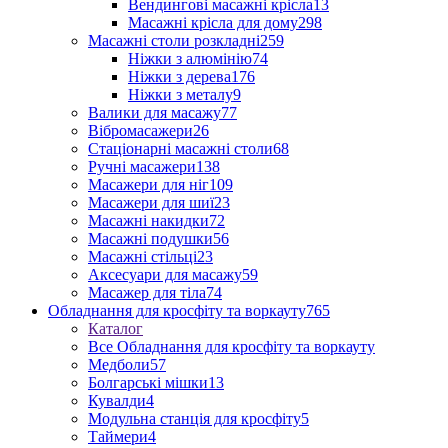
Вендингові масажні крісла
13
Масажні крісла для дому
298
Масажні столи розкладні
259
Ніжки з алюмінію
74
Ніжки з дерева
176
Ніжки з металу
9
Валики для масажу
77
Вібромасажери
26
Стаціонарні масажні столи
68
Ручні масажери
138
Масажери для ніг
109
Масажери для шиї
23
Масажні накидки
72
Масажні подушки
56
Масажні стільці
23
Аксесуари для масажу
59
Масажер для тіла
74
Обладнання для кросфіту та воркауту
765
Каталог
Все Обладнання для кросфіту та воркауту
Медболи
57
Болгарські мішки
13
Кувалди
4
Модульна станція для кросфіту
5
Таймери
4