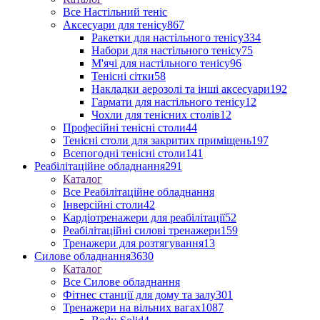
Все Настільний теніс
Аксесуари для тенісу
867
Ракетки для настільного тенісу
334
Набори для настільного тенісу
75
М'ячі для настільного тенісу
96
Тенісні сітки
58
Накладки аерозолі та інші аксесуари
192
Гармати для настільного тенісу
12
Чохли для тенісних столів
12
Професійні тенісні столи
44
Тенісні столи для закритих приміщень
197
Всепогодні тенісні столи
141
Реабілітаційне обладнання
291
Каталог
Все Реабілітаційне обладнання
Інверсійні столи
42
Кардіотренажери для реабілітації
52
Реабілітаційні силові тренажери
159
Тренажери для розтягування
13
Силове обладнання
3630
Каталог
Все Силове обладнання
Фітнес станції для дому та залу
301
Тренажери на вільних вагах
1087