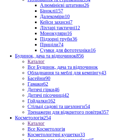
Алюмінієві штативи
26
Біноклі
157
Далекоміри
10
Кейси захисні
7
Ліхтарі тактичні
12
Монокуляри
16
Підзорні труби
36
Приціли
74
Сумки для фототехніки
16
Будинок, дача та відпочинок
856
Каталог
Все Будинок, дача та відпочинок
Обладнання та меблі для кемпінгу
43
Басейни
90
Гамаки
62
Дитячі гірки
46
Дитячі пісочниці
42
Гойдалки
162
Стільці садові та шезлонги
54
Тренажери для відкритого повітря
357
Косметологія
254
Каталог
Все Косметологія
Косметологічні кушетки
33