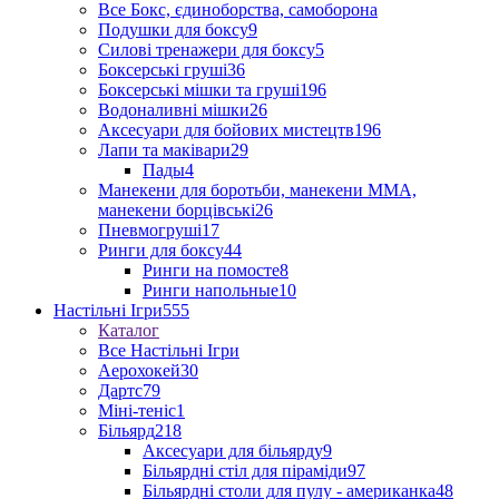
Все Бокс, єдиноборства, самоборона
Подушки для боксу
9
Силові тренажери для боксу
5
Боксерські груші
36
Боксерські мішки та груші
196
Водоналивні мішки
26
Аксесуари для бойових мистецтв
196
Лапи та маківари
29
Пады
4
Манекени для боротьби, манекени ММА,
манекени борцівські
26
Пневмогруші
17
Ринги для боксу
44
Ринги на помосте
8
Ринги напольные
10
Настільні Ігри
555
Каталог
Все Настільні Ігри
Аерохокей
30
Дартс
79
Міні-теніс
1
Більярд
218
Аксесуари для більярду
9
Більярдні стіл для піраміди
97
Більярдні столи для пулу - американка
48