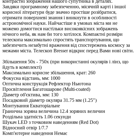
контрастні зображення нашого супутника в деталях.
Завдяки програмному забезпеченню, місячній карті і іншої
корисної літератури буде значно простіше розібратися,
отримати поверхневі знання і вникнути в особливості
астрономічної науки. Найчастіше в умовах міста ми не
можемо домогтися настільки високоякісних зображень
нічного неба, як нам би того хотілося. Компактні розміри
телескопа максимально спростять транспортування, що
забезпечить незабутні враження від спостережень космосу за
межами міста. Телескоп Bresser відкриє перед Вами нові світи.
Збільшення 50x - 750x (при використанні окулярів і лінз, що
йдуть в комплекті)
Максимально корисне збільшення, крат: 260
Фокусна відстань, мм: 1000
Оптична конструкція Рефлектор Ньютона
Просвітлення Багатошарове (Multi-coated)
Діаметр об'єктива, мм: 130
Посадковий діаметр окуляра 31.75 мм (1.25")
Монтування Екваторіальне
Гранична зоряна величина 12.4 зоряних величин
Роздільна здатність 1.06 секунди
Шукач LED з точковим наведенням (Red Dot)
Відносний отвір 1/7.7
Комп'ютерне наведення Немає