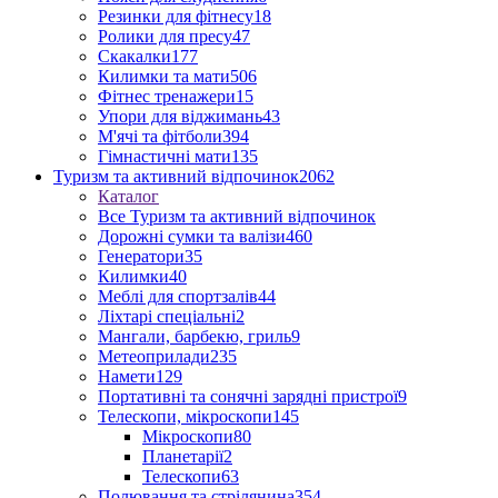
Резинки для фітнесу
18
Ролики для пресу
47
Скакалки
177
Килимки та мати
506
Фітнес тренажери
15
Упори для віджимань
43
М'ячі та фітболи
394
Гімнастичні мати
135
Туризм та активний відпочинок
2062
Каталог
Все Туризм та активний відпочинок
Дорожні сумки та валізи
460
Генератори
35
Килимки
40
Меблі для спортзалів
44
Ліхтарі спеціальні
2
Мангали, барбекю, гриль
9
Метеоприлади
235
Намети
129
Портативні та сонячні зарядні пристрої
9
Телескопи, мікроскопи
145
Мікроскопи
80
Планетарії
2
Телескопи
63
Полювання та стрілянина
354