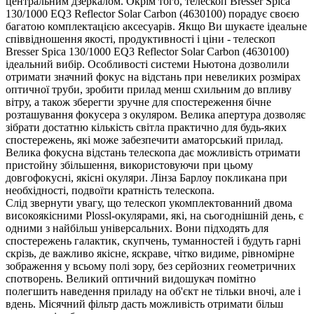
центральним дзеркалом. Окрім того, телескоп Bresser Spica
130/1000 EQ3 Reflector Solar Carbon (4630100) порадує своєю
багатою комплектацією аксесуарів. Якщо Ви шукаєте ідеальне
співвідношення якості, продуктивності і ціни - телескоп
Bresser Spica 130/1000 EQ3 Reflector Solar Carbon (4630100)
ідеальний вибір. Особливості системи Ньютона дозволили
отримати значний фокус на відстань при невеликих розмірах
оптичної труби, зробити прилад менш схильним до впливу
вітру, а також зберегти зручне для спостереження бічне
розташування фокусера з окуляром. Велика апертура дозволяє
зібрати достатню кількість світла практично для будь-яких
спостережень, які може забезпечити аматорський прилад.
Велика фокусна відстань телескопа дає можливість отримати
пристойну збільшення, використовуючи при цьому
довгофокусні, якісні окуляри. Лінза Барлоу покликана при
необхідності, подвоїти кратність телескопа.
Слід звернути увагу, що телескоп укомплектованний двома
високоякісними Plossl-окулярами, які, на сьогоднішній день, є
одними з найбільш універсальних. Вони підходять для
спостережень галактик, скупчень, туманностей і будуть гарні
скрізь, де важливо якісне, яскраве, чітко видиме, рівномірне
зображення у всьому полі зору, без серйозних геометричних
спотворень. Великий оптичний видошукач помітно
полегшить наведення приладу на об'єкт не тільки вночі, але і
вдень. Місячний фільтр дасть можливість отримати більш