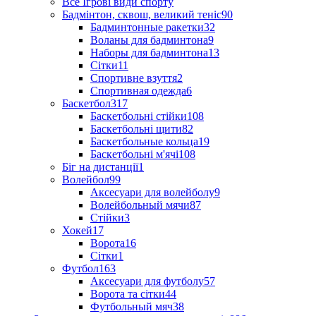
Все Ігрові види спорту
Бадмінтон, сквош, великий теніс
90
Бадминтонные ракетки
32
Воланы для бадминтона
9
Наборы для бадминтона
13
Сітки
11
Спортивне взуття
2
Спортивная одежда
6
Баскетбол
317
Баскетбольні стійки
108
Баскетбольні щити
82
Баскетбольные кольца
19
Баскетбольні м'ячі
108
Біг на дистанції
1
Волейбол
99
Аксесуари для волейболу
9
Волейбольный мячи
87
Стійки
3
Хокей
17
Ворота
16
Сітки
1
Футбол
163
Аксесуари для футболу
57
Ворота та сітки
44
Футбольный мяч
38