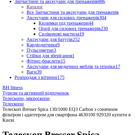
Запчастини та аксесуари для тренажерів
886
Каталог
Все Запчастини та аксесуари для тренажерів
Аксесуари для силових тренажерів
304
Килимки під тренажери
44
Опції для силових тренажерів
230
Силіконові мастила
19
Аксесуари для батутів
252
Кардіодатчики
9
Пульсометри
3
Стійки для зберігання
1
Фітнес-браслети
15
Аксесуари для медичних меблів та техніки
17
Ваги
39
Розпродаж з вітрини
175
BH fitness
Туризм та активний відпочинок
Телескопи, мікроскопи
Телескопи
Телескоп Bresser Spica 130/1000 EQ3 Carbon з сонячним
фільтром і адаптером для смартфона 4630100 929320 купити в
Києві
Телескоп Bresser Spica