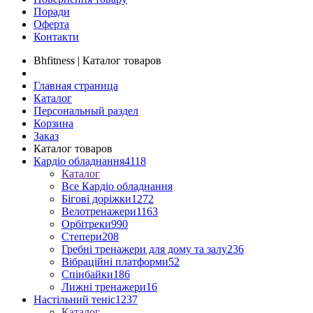
Поради
Оферта
Контакти
Bhfitness | Каталог товаров
Главная страница
Каталог
Персональный раздел
Корзина
Заказ
Каталог товаров
Кардіо обладнання
4118
Каталог
Все Кардіо обладнання
Бігові доріжки
1272
Велотренажери
1163
Орбітреки
990
Степери
208
Гребні тренажери для дому та залу
236
Вібраційні платформи
52
Спінбайки
186
Лижні тренажери
16
Настільний теніс
1237
Каталог