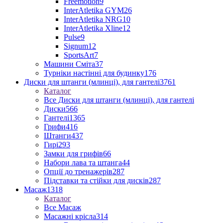
Freemotion
9
InterAtletika GYM
26
InterAtletika NRG
10
InterAtletika Xline
12
Pulse
9
Signum
12
SportsArt
7
Машини Сміта
37
Турніки настінні для будинку
176
Диски для штанги (млинці), для гантелі
3761
Каталог
Все Диски для штанги (млинці), для гантелі
Диски
566
Гантелі
1365
Грифи
416
Штанги
437
Гирі
293
Замки для грифів
66
Набори лава та штанга
44
Опції до тренажерів
287
Підставки та стійки для дисків
287
Масаж
1318
Каталог
Все Масаж
Масажні крісла
314