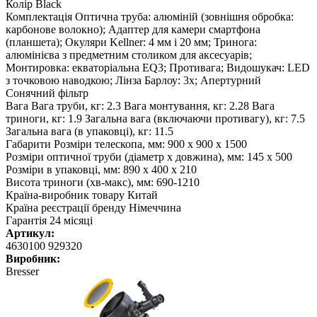
Колір Black
Комплектація Оптична труба: алюміній (зовнішня обробка:
карбонове волокно); Адаптер для камери смартфона
(планшета); Окуляри Kellner: 4 мм і 20 мм; Тринога:
алюмінієва з предметним столиком для аксесуарів;
Монтировка: екваторіальна EQ3; Противага; Видошукач: LED
з точковою наводкою; Лінза Барлоу: 3x; Апертурний
Сонячний фільтр
Вага Вага труби, кг: 2.3 Вага монтування, кг: 2.28 Вага
триноги, кг: 1.9 Загальна вага (включаючи противагу), кг: 7.5
Загальна вага (в упаковці), кг: 11.5
Габарити Розміри телескопа, мм: 900 x 900 x 1500
Розміри оптичної труби (діаметр х довжина), мм: 145 х 500
Розміри в упаковці, мм: 890 х 400 х 210
Висота триноги (хв-макс), мм: 690-1210
Країна-виробник товару Китай
Країна реєстрації бренду Німеччина
Гарантія 24 місяці
Артикул:
4630100 929320
Виробник:
Bresser