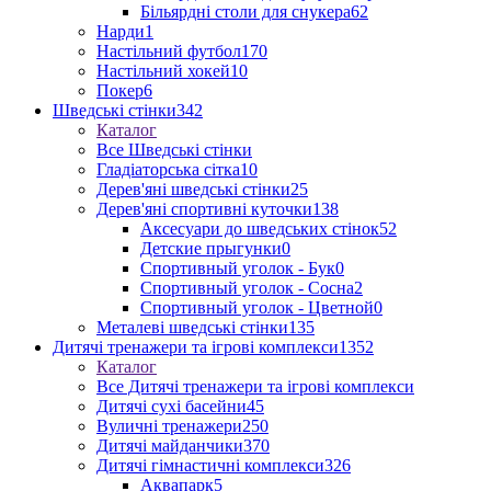
Більярдні столи для снукера
62
Нарди
1
Настільний футбол
170
Настільний хокей
10
Покер
6
Шведські стінки
342
Каталог
Все Шведські стінки
Гладіаторська сітка
10
Дерев'яні шведські стінки
25
Дерев'яні спортивні куточки
138
Аксесуари до шведських стінок
52
Детские прыгунки
0
Спортивный уголок - Бук
0
Спортивный уголок - Сосна
2
Спортивный уголок - Цветной
0
Металеві шведські стінки
135
Дитячі тренажери та ігрові комплекси
1352
Каталог
Все Дитячі тренажери та ігрові комплекси
Дитячі сухі басейни
45
Вуличні тренажери
250
Дитячі майданчики
370
Дитячі гімнастичні комплекси
326
Аквапарк
5