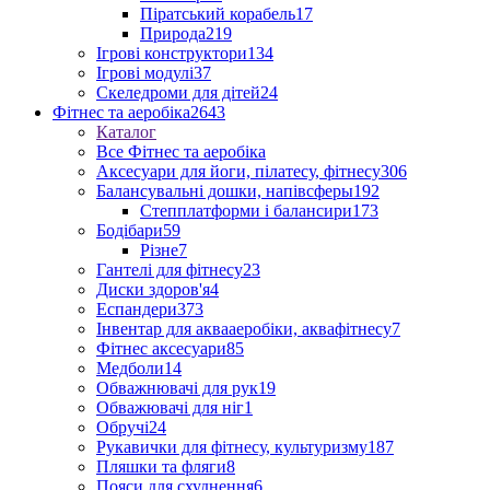
Піратський корабель
17
Природа
219
Ігрові конструктори
134
Ігрові модулі
37
Скеледроми для дітей
24
Фітнес та аеробіка
2643
Каталог
Все Фітнес та аеробіка
Аксесуари для йоги, пілатесу, фітнесу
306
Балансувальні дошки, напівсферы
192
Степплатформи і балансири
173
Бодібари
59
Різне
7
Гантелі для фітнесу
23
Диски здоров'я
4
Еспандери
373
Інвентар для аквааеробіки, аквафітнесу
7
Фітнес аксесуари
85
Медболи
14
Обважнювачі для рук
19
Обважювачі для ніг
1
Обручі
24
Рукавички для фітнесу, культуризму
187
Пляшки та фляги
8
Пояси для схуднення
6