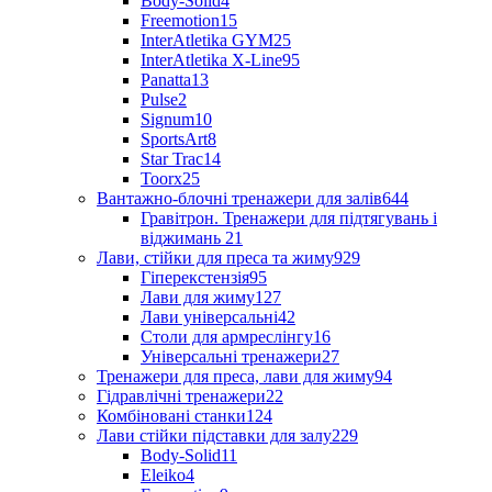
Body-Solid
4
Freemotion
15
InterAtletika GYM
25
InterAtletika X-Line
95
Panatta
13
Pulse
2
Signum
10
SportsArt
8
Star Trac
14
Toorx
25
Вантажно-блочні тренажери для залів
644
Гравітрон. Тренажери для підтягувань і
віджимань
21
Лави, стійки для преса та жиму
929
Гіперекстензія
95
Лави для жиму
127
Лави універсальні
42
Столи для армреслінгу
16
Універсальні тренажери
27
Тренажери для преса, лави для жиму
94
Гідравлічні тренажери
22
Комбіновані станки
124
Лави стійки підставки для залу
229
Body-Solid
11
Eleiko
4