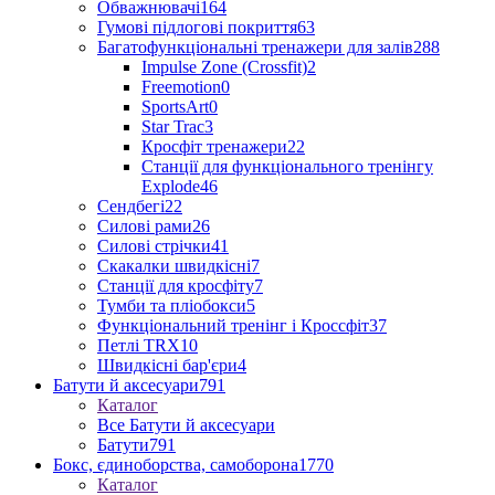
Обважнювачі
164
Гумові підлогові покриття
63
Багатофункціональні тренажери для залів
288
Impulse Zone (Crossfit)
2
Freemotion
0
SportsArt
0
Star Trac
3
Кросфіт тренажери
22
Станції для функціонального тренінгу
Explode
46
Сендбегі
22
Силові рами
26
Силові стрічки
41
Скакалки швидкісні
7
Станції для кросфіту
7
Тумби та пліобокси
5
Функціональний тренінг і Кроссфіт
37
Петлі TRX
10
Швидкісні бар'єри
4
Батути й аксесуари
791
Каталог
Все Батути й аксесуари
Батути
791
Бокс, єдиноборства, самоборона
1770
Каталог