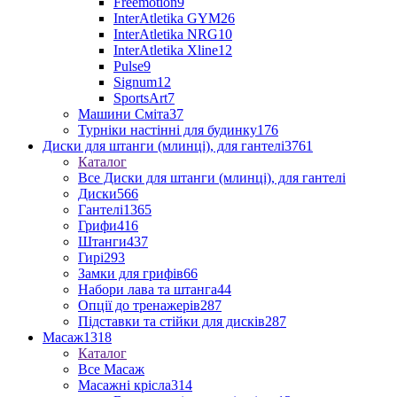
Freemotion
9
InterAtletika GYM
26
InterAtletika NRG
10
InterAtletika Xline
12
Pulse
9
Signum
12
SportsArt
7
Машини Сміта
37
Турніки настінні для будинку
176
Диски для штанги (млинці), для гантелі
3761
Каталог
Все Диски для штанги (млинці), для гантелі
Диски
566
Гантелі
1365
Грифи
416
Штанги
437
Гирі
293
Замки для грифів
66
Набори лава та штанга
44
Опції до тренажерів
287
Підставки та стійки для дисків
287
Масаж
1318
Каталог
Все Масаж
Масажні крісла
314