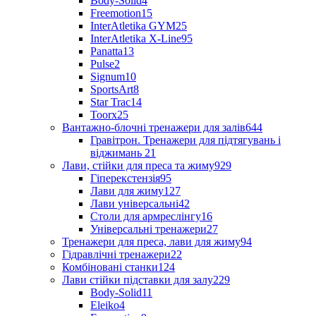
Body-Solid
4
Freemotion
15
InterAtletika GYM
25
InterAtletika X-Line
95
Panatta
13
Pulse
2
Signum
10
SportsArt
8
Star Trac
14
Toorx
25
Вантажно-блочні тренажери для залів
644
Гравітрон. Тренажери для підтягувань і
віджимань
21
Лави, стійки для преса та жиму
929
Гіперекстензія
95
Лави для жиму
127
Лави універсальні
42
Столи для армреслінгу
16
Універсальні тренажери
27
Тренажери для преса, лави для жиму
94
Гідравлічні тренажери
22
Комбіновані станки
124
Лави стійки підставки для залу
229
Body-Solid
11
Eleiko
4