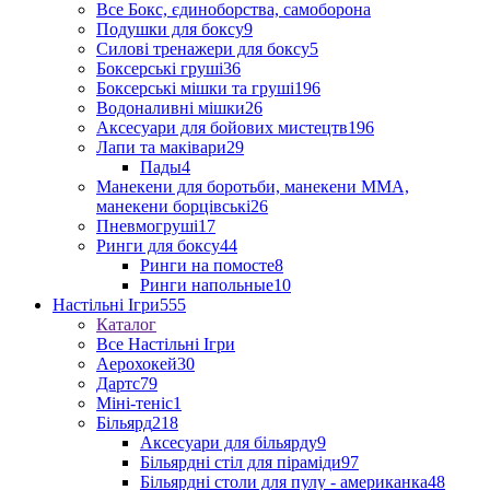
Все Бокс, єдиноборства, самоборона
Подушки для боксу
9
Силові тренажери для боксу
5
Боксерські груші
36
Боксерські мішки та груші
196
Водоналивні мішки
26
Аксесуари для бойових мистецтв
196
Лапи та маківари
29
Пады
4
Манекени для боротьби, манекени ММА,
манекени борцівські
26
Пневмогруші
17
Ринги для боксу
44
Ринги на помосте
8
Ринги напольные
10
Настільні Ігри
555
Каталог
Все Настільні Ігри
Аерохокей
30
Дартс
79
Міні-теніс
1
Більярд
218
Аксесуари для більярду
9
Більярдні стіл для піраміди
97
Більярдні столи для пулу - американка
48