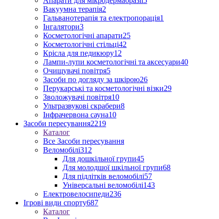
Апарати для мікродермабразії
5
Вакуумна терапія
2
Гальванотерапія та електропорація
1
Інгалятори
3
Косметологічні апарати
25
Косметологічні стільці
42
Крісла для педикюру
12
Лампи-лупи косметологічні та аксесуари
40
Очищувачі повітря
5
Засоби по догляду за шкірою
26
Перукарські та косметологічні візки
29
Зволожувачі повітря
10
Ультразвукові скрабери
8
Інфрачервона сауна
10
Засоби пересування
2219
Каталог
Все Засоби пересування
Веломобілі
312
Для дошкільної групи
45
Для молодшої шкільної групи
68
Для підлітків веломобілі
57
Універсальні веломобілі
143
Електровелосипеди
236
Ігрові види спорту
687
Каталог