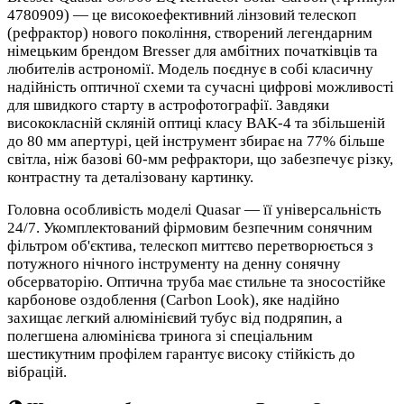
4780909) — це високоефективний лінзовий телескоп
(рефрактор) нового покоління, створений легендарним
німецьким брендом Bresser для амбітних початківців та
любителів астрономії. Модель поєднує в собі класичну
надійність оптичної схеми та сучасні цифрові можливості
для швидкого старту в астрофотографії. Завдяки
висококласній скляній оптиці класу BAK-4 та збільшеній
до 80 мм апертурі, цей інструмент збирає на 77% більше
світла, ніж базові 60-мм рефрактори, що забезпечує різку,
контрастну та деталізовану картинку.
Головна особливість моделі Quasar — її універсальність
24/7. Укомплектований фірмовим безпечним сонячним
фільтром об'єктива, телескоп миттєво перетворюється з
потужного нічного інструменту на денну сонячну
обсерваторію. Оптична труба має стильне та зносостійке
карбонове оздоблення (Carbon Look), яке надійно
захищає легкий алюмінієвий тубус від подряпин, а
полегшена алюмінієва тринога зі спеціальним
шестикутним профілем гарантує високу стійкість до
вібрацій.