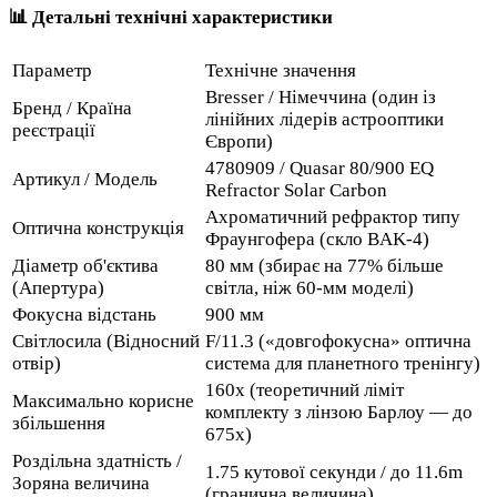
📊 Детальні технічні характеристики
Параметр
Технічне значення
Bresser / Німеччина (один із
Бренд / Країна
лінійних лідерів астрооптики
реєстрації
Європи)
4780909 / Quasar 80/900 EQ
Артикул / Модель
Refractor Solar Carbon
Ахроматичний рефрактор типу
Оптична конструкція
Фраунгофера (скло BAK-4)
Діаметр об'єктива
80 мм (збирає на 77% більше
(Апертура)
світла, ніж 60-мм моделі)
Фокусна відстань
900 мм
Світлосила (Відносний
F/11.3 («довгофокусна» оптична
отвір)
система для планетного тренінгу)
160х (теоретичний ліміт
Максимально корисне
комплекту з лінзою Барлоу — до
збільшення
675х)
Роздільна здатність /
1.75 кутової секунди / до 11.6m
Зоряна величина
(гранична величина)