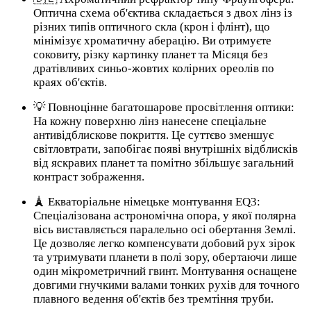
Оптична схема об'єктива складається з двох лінз із
різних типів оптичного скла (крон і флінт), що
мінімізує хроматичну аберацію. Ви отримуєте
соковиту, різку картинку планет та Місяця без
дратівливих синьо-жовтих колірних ореолів по
краях об'єктів.
💡 Повноцінне багатошарове просвітлення оптики:
На кожну поверхню лінз нанесене спеціальне
антивідблискове покриття. Це суттєво зменшує
світловтрати, запобігає появі внутрішніх відблисків
від яскравих планет та помітно збільшує загальний
контраст зображення.
🗼 Екваторіальне німецьке монтування EQ3:
Спеціалізована астрономічна опора, у якої полярна
вісь виставляється паралельно осі обертання Землі.
Це дозволяє легко компенсувати добовий рух зірок
та утримувати планети в полі зору, обертаючи лише
один мікрометричний гвинт. Монтування оснащене
довгими гнучкими валами тонких рухів для точного
плавного ведення об'єктів без тремтіння труби.