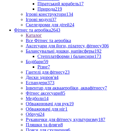
Піратський корабель
17
Природа
219
Ігрові конструктори
134
Ігрові модулі
37
Скеледроми для дітей
24
Фітнес та аеробіка
2643
Каталог
Все Фітнес та аеробіка
Аксесуари для йоги, пілатесу, фітнесу
306
Балансувальні дошки, напівсферы
192
Степплатформи і балансири
173
Бодібари
59
Різне
7
Гантелі для фітнесу
23
Диски здоров'я
4
Еспандери
373
Інвентар для аквааеробіки, аквафітнесу
7
Фітнес аксесуари
85
Медболи
14
Обважнювачі для рук
19
Обважювачі для ніг
1
Обручі
24
Рукавички для фітнесу, культуризму
187
Пляшки та фляги
8
Пояси для схуднення
6