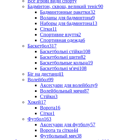
Все Ігрові види спорту
Бадмінтон, сквош, великий теніс
90
Бадминтонные ракетки
32
Воланы для бадминтона
9
Наборы для бадминтона
13
Сітки
11
Спортивне взуття
2
Спортивная одежда
6
Баскетбол
317
Баскетбольні стійки
108
Баскетбольні щити
82
Баскетбольные кольца
19
Баскетбольні м'ячі
108
Біг на дистанції
1
Волейбол
99
Аксесуари для волейболу
9
Волейбольный мячи
87
Стійки
3
Хокей
17
Ворота
16
Сітки
1
Футбол
163
Аксесуари для футболу
57
Ворота та сітки
44
Футбольный мяч
38