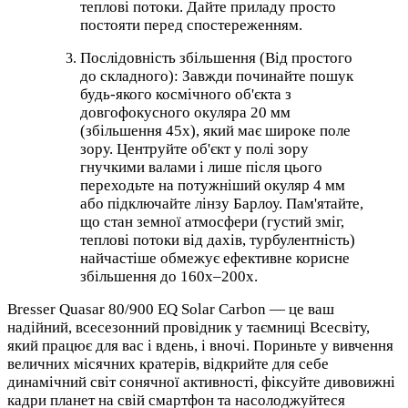
теплові потоки. Дайте приладу просто
постояти перед спостереженням.
Послідовність збільшення (Від простого
до складного): Завжди починайте пошук
будь-якого космічного об'єкта з
довгофокусного окуляра 20 мм
(збільшення 45х), який має широке поле
зору. Центруйте об'єкт у полі зору
гнучкими валами і лише після цього
переходьте на потужніший окуляр 4 мм
або підключайте лінзу Барлоу. Пам'ятайте,
що стан земної атмосфери (густий зміг,
теплові потоки від дахів, турбулентність)
найчастіше обмежує ефективне корисне
збільшення до 160х–200х.
Bresser Quasar 80/900 EQ Solar Carbon — це ваш
надійний, всесезонний провідник у таємниці Всесвіту,
який працює для вас і вдень, і вночі. Пориньте у вивчення
величних місячних кратерів, відкрийте для себе
динамічний світ сонячної активності, фіксуйте дивовижні
кадри планет на свій смартфон та насолоджуйтеся