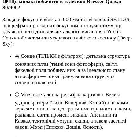
🌗 Що можна побачити в телескоп Bresser Quasar
80/900?
Завдяки фокусній відстані 900 мм та світлосилі $F/11.3$,
цей рефрактор є «довгофокусним інструментом», що
ідеально підходить для детального вивчення об'єктів
Сонячної системи та яскравого глибокого космосу (Deep-
Sky):
☀️ Сонце (ТІЛЬКИ з фільтром): детальна структура
сонячних плям (темні зони фотосфери), світлі
факельні поля поблизу них, а за ідеального стану
атмосфери — тонка гранульована структура
сонячної поверхні.
🌕 Місяць: еталонна рельєфна картинка. Великі
ударні кратери (Тихо, Коперник, Клавій) з чіткими
терасами стінок та центральними гірськими піками,
радіальні світлі промені викидів, Апенніни та
Кавказ, тектонічні уступи, скиди, а також застиглі
лавові Моря (Спокою, Дощів, Ясності).