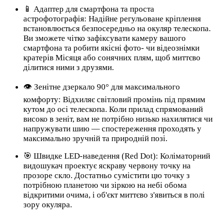
📱 Адаптер для смартфона та проста
астрофотографія: Надійне регульоване кріплення
встановлюється безпосередньо на окуляр телескопа.
Ви зможете чітко зафіксувати камеру вашого
смартфона та робити якісні фото- чи відеознімки
кратерів Місяця або сонячних плям, щоб миттєво
ділитися ними з друзями.
👁️ Зенітне дзеркало 90° для максимального
комфорту: Відхиляє світловий промінь під прямим
кутом до осі телескопа. Коли прилад спрямований
високо в зеніт, вам не потрібно низько нахилятися чи
напружувати шию — спостереження проходять у
максимально зручній та природній позі.
🎯 Швидке LED-наведення (Red Dot): Коліматорний
видошукач проектує яскраву червону точку на
прозоре скло. Достатньо сумістити цю точку з
потрібною планетою чи зіркою на небі обома
відкритими очима, і об'єкт миттєво з'явиться в полі
зору окуляра.