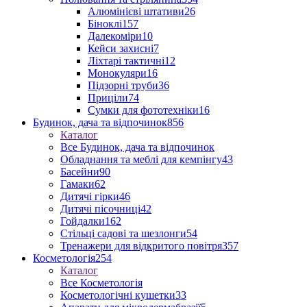
Алюмінієві штативи
26
Біноклі
157
Далекоміри
10
Кейси захисні
7
Ліхтарі тактичні
12
Монокуляри
16
Підзорні труби
36
Приціли
74
Сумки для фототехніки
16
Будинок, дача та відпочинок
856
Каталог
Все Будинок, дача та відпочинок
Обладнання та меблі для кемпінгу
43
Басейни
90
Гамаки
62
Дитячі гірки
46
Дитячі пісочниці
42
Гойдалки
162
Стільці садові та шезлонги
54
Тренажери для відкритого повітря
357
Косметологія
254
Каталог
Все Косметологія
Косметологічні кушетки
33