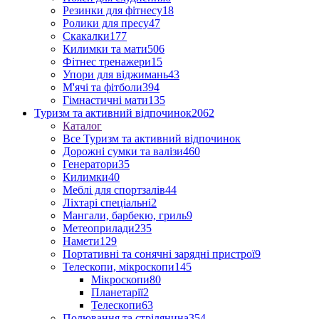
Резинки для фітнесу
18
Ролики для пресу
47
Скакалки
177
Килимки та мати
506
Фітнес тренажери
15
Упори для віджимань
43
М'ячі та фітболи
394
Гімнастичні мати
135
Туризм та активний відпочинок
2062
Каталог
Все Туризм та активний відпочинок
Дорожні сумки та валізи
460
Генератори
35
Килимки
40
Меблі для спортзалів
44
Ліхтарі спеціальні
2
Мангали, барбекю, гриль
9
Метеоприлади
235
Намети
129
Портативні та сонячні зарядні пристрої
9
Телескопи, мікроскопи
145
Мікроскопи
80
Планетарії
2
Телескопи
63
Полювання та стрілянина
354