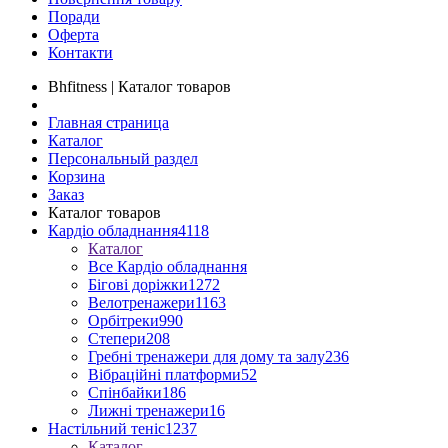
Поради
Оферта
Контакти
Bhfitness | Каталог товаров
Главная страница
Каталог
Персональный раздел
Корзина
Заказ
Каталог товаров
Кардіо обладнання
4118
Каталог
Все Кардіо обладнання
Бігові доріжки
1272
Велотренажери
1163
Орбітреки
990
Степери
208
Гребні тренажери для дому та залу
236
Вібраційні платформи
52
Спінбайки
186
Лижні тренажери
16
Настільний теніс
1237
Каталог