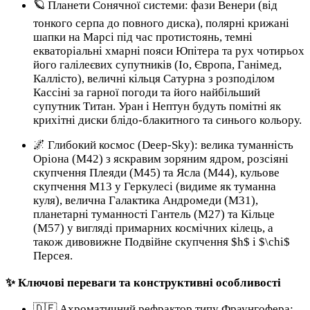
🪐 Планети Сонячної системи: фази Венери (від
тонкого серпа до повного диска), полярні крижані
шапки на Марсі під час протистоянь, темні
екваторіальні хмарні пояси Юпітера та рух чотирьох
його галілеєвих супутників (Іо, Європа, Ганімед,
Каллісто), величні кільця Сатурна з розподілом
Кассіні за гарної погоди та його найбільший
супутник Титан. Уран і Нептун будуть помітні як
крихітні диски блідо-блакитного та синього кольору.
🌌 Глибокий космос (Deep-Sky): велика туманність
Оріона (М42) з яскравим зоряним ядром, розсіяні
скупчення Плеяди (М45) та Ясла (М44), кульове
скупчення М13 у Геркулесі (видиме як туманна
куля), велична Галактика Андромеди (М31),
планетарні туманності Гантель (М27) та Кільце
(М57) у вигляді примарних космічних кілець, а
також дивовижне Подвійне скупчення $h$ і $\chi$
Персея.
✨ Ключові переваги та конструктивні особливості
🇩🇪 Ахроматичний рефрактор типу Фраунгофера: