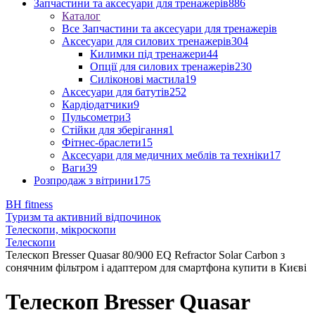
Запчастини та аксесуари для тренажерів
886
Каталог
Все Запчастини та аксесуари для тренажерів
Аксесуари для силових тренажерів
304
Килимки під тренажери
44
Опції для силових тренажерів
230
Силіконові мастила
19
Аксесуари для батутів
252
Кардіодатчики
9
Пульсометри
3
Стійки для зберігання
1
Фітнес-браслети
15
Аксесуари для медичних меблів та техніки
17
Ваги
39
Розпродаж з вітрини
175
BH fitness
Туризм та активний відпочинок
Телескопи, мікроскопи
Телескопи
Телескоп Bresser Quasar 80/900 EQ Refractor Solar Carbon з
сонячним фільтром і адаптером для смартфона купити в Києві
Телескоп Bresser Quasar