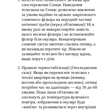
спостереженні Сонця: Наведення
телескопа на Сонце дозволено виключно
за умови надійно та щільно закріпленого
сонячного фільтра на передній частині
оптичної труби (перед об'єктивом)! Ні в
якому разі не використовуйте замість
нього місячні фільтри і не встановлюйте
фільтр біля окуляра. Концентроване
сонячне світло миттєво спалить оптику, а
ви назавжди втратите зір. Ніколи не
залишайте телескоп без нагляду вдень,
якщо поруч є діти.
Правило термостабілізації (Охолодження
скла): Якщо ви переносите телескоп з
теплої квартири на вулицю (взимку,
восени або прохолодною весною), оптиці
потрібен час на адаптацію — від 30 до 60
хвилин. Поки лінзи об'єктива не
охолонуть до температури вуличного
повітря, зображення в окулярі буде
«кипіти» та розмиватися через внутрішні