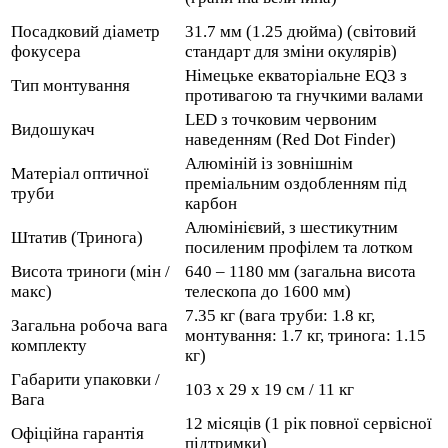
Посадковий діаметр
31.7 мм (1.25 дюйма) (світовий
фокусера
стандарт для зміни окулярів)
Німецьке екваторіальне EQ3 з
Тип монтування
противагою та гнучкими валами
LED з точковим червоним
Видошукач
наведенням (Red Dot Finder)
Алюміній із зовнішнім
Матеріал оптичної
преміальним оздобленням під
труби
карбон
Алюмінієвий, з шестикутним
Штатив (Тринога)
посиленим профілем та лотком
Висота триноги (мін /
640 – 1180 мм (загальна висота
макс)
телескопа до 1600 мм)
7.35 кг (вага труби: 1.8 кг,
Загальна робоча вага
монтування: 1.7 кг, тринога: 1.15
комплекту
кг)
Габарити упаковки /
103 х 29 х 19 см / 11 кг
Вага
12 місяців (1 рік повної сервісної
Офіційна гарантія
підтримки)