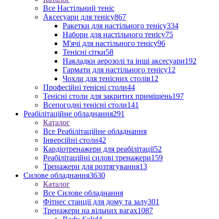
Все Настільний теніс
Аксесуари для тенісу
867
Ракетки для настільного тенісу
334
Набори для настільного тенісу
75
М'ячі для настільного тенісу
96
Тенісні сітки
58
Накладки аерозолі та інші аксесуари
192
Гармати для настільного тенісу
12
Чохли для тенісних столів
12
Професійні тенісні столи
44
Тенісні столи для закритих приміщень
197
Всепогодні тенісні столи
141
Реабілітаційне обладнання
291
Каталог
Все Реабілітаційне обладнання
Інверсійні столи
42
Кардіотренажери для реабілітації
52
Реабілітаційні силові тренажери
159
Тренажери для розтягування
13
Силове обладнання
3630
Каталог
Все Силове обладнання
Фітнес станції для дому та залу
301
Тренажери на вільних вагах
1087