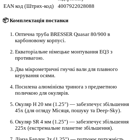
EAN код (Штрих-код)
4007922028088
📦 Комплектація поставки
Оптична труба BRESSER Quasar 80/900 в
карбоновому корпусі.
Екваторіальне німецьке монтування EQ3 з
противагою.
Два мікрометричні гнучкі вали для плавного
керування осями.
Посилена алюмінієва тринога з предметною
поличкою для окулярів.
Окуляр H 20 мм (1.25") — забезпечує збільшення
45х (для огляду Місяця, пошуку та Deep-Sky).
Окуляр SR 4 мм (1.25") — забезпечує збільшення
225х (екстремальне планетне збільшення).
Лінза Барлоу 3х (1.25") — потроює потужність