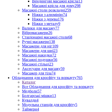
Вендингові масажні крісла
13
Масажні крісла для дому
298
Масажні столи розкладні
259
Ніжки з алюмінію
74
Ніжки з дерева
176
Ніжки з металу
9
Валики для масажу
77
Вібромасажери
26
Стаціонарні масажні столи
68
Ручні масажери
138
Масажери для ніг
109
Масажери для шиї
23
Масажні накидки
72
Масажні подушки
56
Масажні стільці
23
Аксесуари для масажу
59
Масажер для тіла
74
Обладнання для кросфіту та воркауту
765
Каталог
Все Обладнання для кросфіту та воркауту
Медболи
57
Болгарські мішки
13
Кувалди
4
Модульна станція для кросфіту
5
Таймери
4